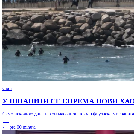
Свет
У ШПАНИЈИ СЕ СПРЕМА НОВИ ХАОС 
Само неколико дана након масовног покушаја уласка миграната 
pre 00 minuta