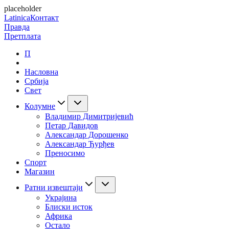
placeholder
Latinica
Контакт
Правда
Претплата
П
Насловна
Србија
Свет
Колумне
Владимир Димитријевић
Петар Давидов
Александар Дорошенко
Александар Ђурђев
Преносимо
Спорт
Магазин
Ратни извештаји
Украјина
Блиски исток
Африка
Остало