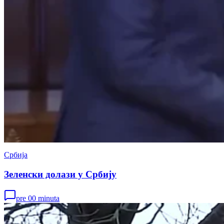
Србија
Зеленски долази у Србију
pre 00 minuta