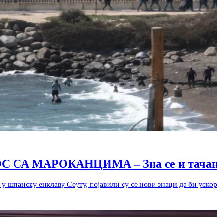
СА МАРОКАНЦИМА – Зна се и тачан 
у шпанску енклаву Сеуту, појавили су се нови знаци да би ускоро