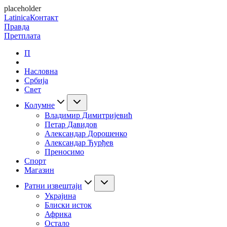
placeholder
Latinica
Контакт
Правда
Претплата
П
Насловна
Србија
Свет
Колумне
Владимир Димитријевић
Петар Давидов
Александар Дорошенко
Александар Ђурђев
Преносимо
Спорт
Магазин
Ратни извештаји
Украјина
Блиски исток
Африка
Остало