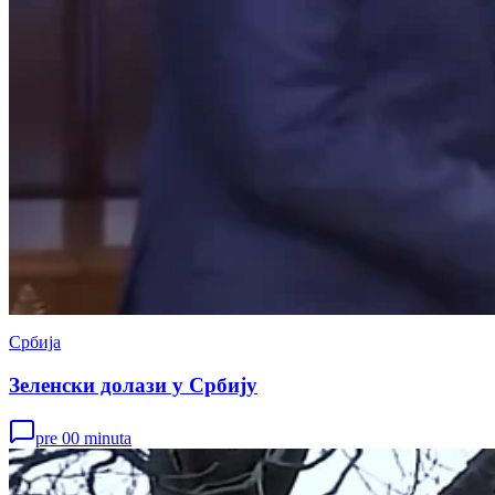
Србија
Зеленски долази у Србију
pre 00 minuta