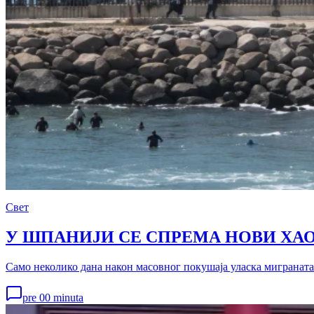
Свет
У ШПАНИЈИ СЕ СПРЕМА НОВИ ХАОС 
Само неколико дана након масовног покушаја уласка миграната 
pre 00 minuta