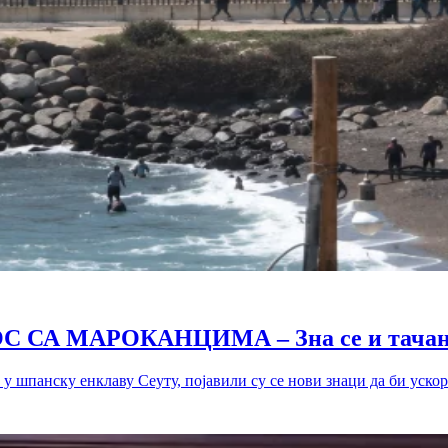
СА МАРОКАНЦИМА – Зна се и тачан 
у шпанску енклаву Сеуту, појавили су се нови знаци да би ускоро