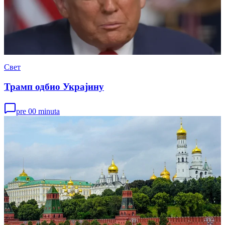
Свет
Трамп одбио Украјину
pre 00 minuta