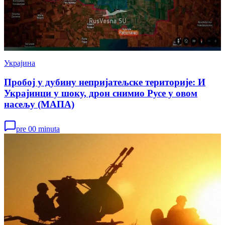
Украјина
Пробој у дубину непријатељске територије: И
Украјинци у шоку, дрон снимио Русе у овом
насељу (МАПА)
pre 00 minuta