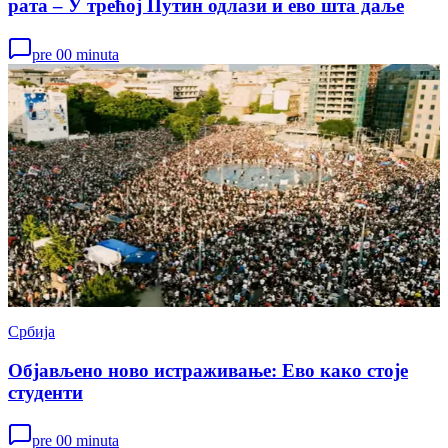
рата – У трећој Путин одлази и ево шта даље
pre 00 minuta
Србија
Објављено ново истраживање: Ево како стоје
студенти
pre 00 minuta