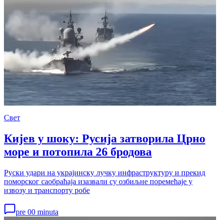
Свет
Кијев у шоку: Русија затворила Црно
море и потопила 26 бродова
Руски удари на украјинску лучку инфраструктуру и прекид
поморског саобраћаја изазвали су озбиљне поремећаје у
извозу и транспорту робе
pre 00 minuta