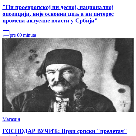
"Ни проевропској ни десној, националној
опозицији, није основни циљ а ни интерес
промена актуелне власти у Србији"
pre 00 minuta
Магазин
ГОСПОДАР ВУЧИЋ: Први српски "прелетач"