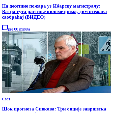
На десетине пожара уз Ибарску магистралу:
Ватра гута растиње километрима, дим отежава
саобраћај (ВИДЕО)
pre 00 minuta
Свет
Шок прогноза Сивкова: Три опције завршетка