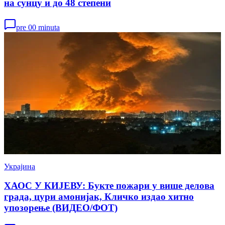
на сунцу и до 48 степени
pre 00 minuta
Украјина
ХАОС У КИЈЕВУ: Букте пожари у више делова
града, цури амонијак, Кличко издао хитно
упозорење (ВИДЕО/ФОТ)