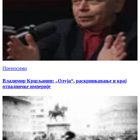
Преносимо
Владимир Кршљанин: „Олуја“, раскринкавање и крај
отпадничке империје