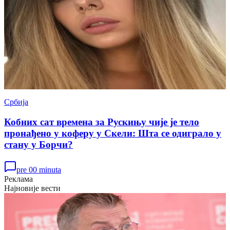
Србија
Кобних сат времена за Рускињу чије је тело
пронађено у коферу у Скели: Шта се одиграло у
стану у Борчи?
pre 00 minuta
Реклама
Најновије вести