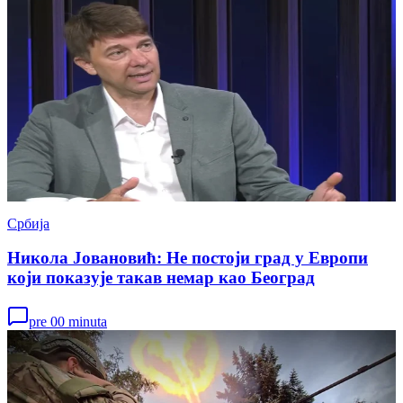
Србија
Никола Јовановић: Не постоји град у Европи
који показује такав немар као Београд
pre 00 minuta