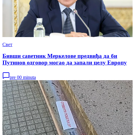
Свет
Бивши саветник Меркелове предвиђа да би
Путинов одговор могао да запали целу Европу
pre 00 minuta