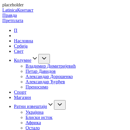
placeholder
Latinica
Контакт
Правда
Претплата
П
Насловна
Србија
Свет
Колумне
Владимир Димитријевић
Петар Давидов
Александар Дорошенко
Александар Ђурђев
Преносимо
Спорт
Магазин
Ратни извештаји
Украјина
Блиски исток
Африка
Остало