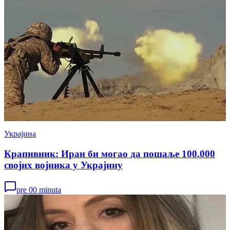
Украјина
Крапивник: Иран би могао да пошаље 100.000
својих војника у Украјину
pre 00 minuta