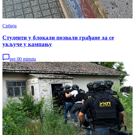
Србија
Студенти у блокади позвали грађане да се
укључе у кампању
pre 00 minuta