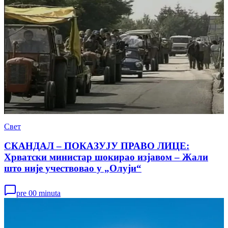
Свет
СКАНДАЛ – ПОКАЗУЈУ ПРАВО ЛИЦЕ:
Хрватски министар шокирао изјавом – Жали
што није учествовао у „Олуји“
pre 00 minuta