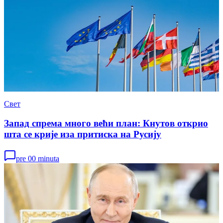
Свет
Запад спрема много већи план: Кнутов открио
шта се крије иза притиска на Русију
pre 00 minuta