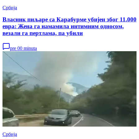
Србија
Власник пиљаре са Карабурме убијен због 11.000
евра: Жена га намамила интимним односом,
везали га пертлама, па убили
pre 00 minuta
Србија