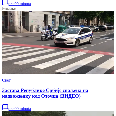
pre 00 minuta
Реклама
Свет
Застава Републике Србије спаљена на
надвожњаку код Оточца (ВИДЕО)
pre 00 minuta