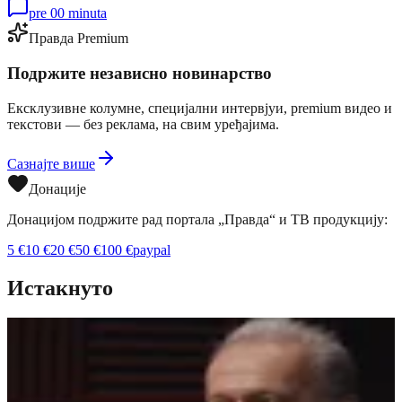
pre 00 minuta
Правда Premium
Подржите независно новинарство
Ексклузивне колумне, специјални интервјуи, premium видео и
текстови — без реклама, на свим уређајима.
Сазнајте више
Донације
Донацијом подржите рад портала „Правда“ и ТВ продукцију:
5
€
10
€
20
€
50
€
100
€
paypal
Истакнуто