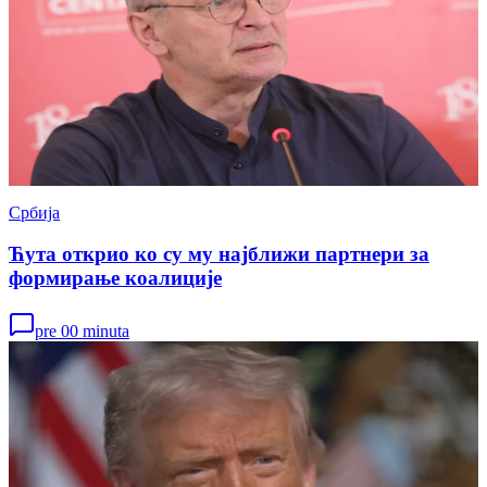
Србија
Ћута открио ко су му најближи партнери за
формирање коалиције
pre 00 minuta