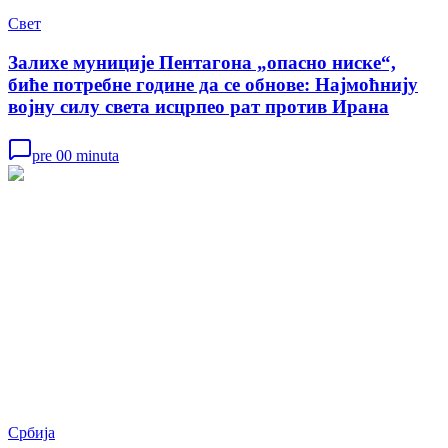
Свет
Залихе муниције Пентагона „опасно ниске“,
биће потребне године да се обнове: Најмоћнију
војну силу света исцрпео рат против Ирана
pre 00 minuta
Србија