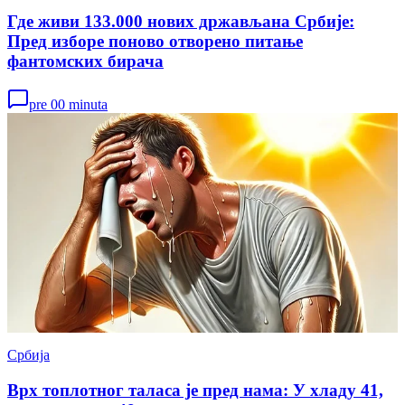
Где живи 133.000 нових држављана Србије:
Пред изборе поново отворено питање
фантомских бирача
pre 00 minuta
Србија
Врх топлотног таласа је пред нама: У хладу 41,