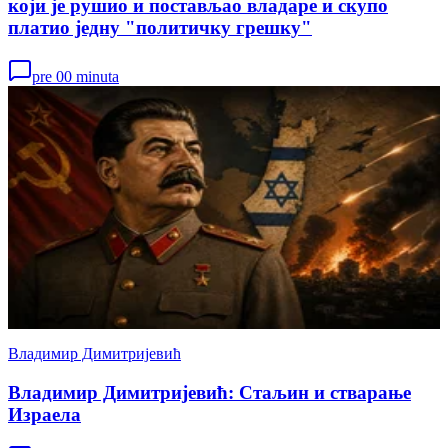
који је рушио и постављао владаре и скупо
платио једну "политичку грешку"
pre 00 minuta
Владимир Димитријевић
Владимир Димитријевић: Стаљин и стварање
Израела