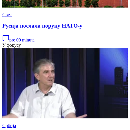
Свет
Русија послала поруку НАТО-у
pre 00 minuta
У фокусу
Србија