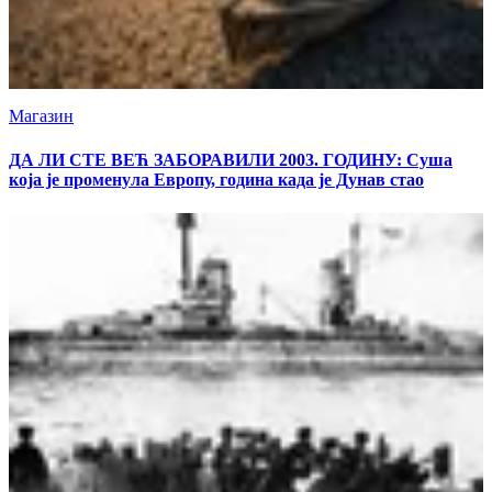
Магазин
ДА ЛИ СТЕ ВЕЋ ЗАБОРАВИЛИ 2003. ГОДИНУ: Суша
која је променула Европу, година када је Дунав стао