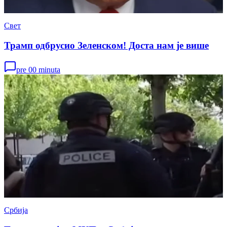
Свет
Трамп одбрусио Зеленском! Доста нам је више
pre 00 minuta
Србија