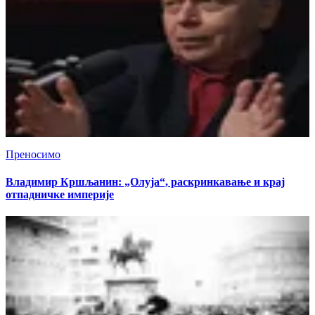
Преносимо
Владимир Кршљанин: „Олуја“, раскринкавање и крај
отпадничке империје