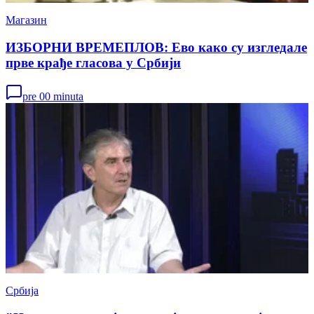
Магазин
ИЗБОРНИ ВРЕМЕПЛОВ: Ево како су изгледале
прве крађе гласова у Србији
pre 00 minuta
Србија