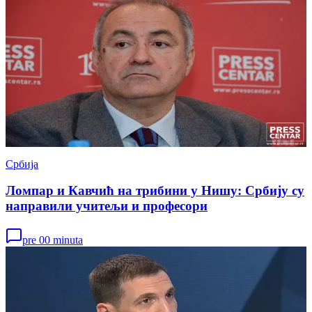
Србија
Ломпар и Кавчић на трибини у Нишу: Србију су
направили учитељи и професори
pre 00 minuta