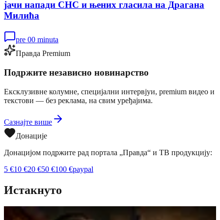
јачи напади СНС и њених гласила на Драгана
Милића
pre 00 minuta
Правда Premium
Подржите независно новинарство
Ексклузивне колумне, специјални интервјуи, premium видео и
текстови — без реклама, на свим уређајима.
Сазнајте више
Донације
Донацијом подржите рад портала „Правда“ и ТВ продукцију:
5
€
10
€
20
€
50
€
100
€
paypal
Истакнуто