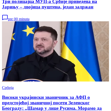
Три полицајца МУП-а Србије приведена на
Јарињу – двојица пуштена, један задржан
pre 00 minuta
Србија
Високи украјински званичник за АФП о
предстојећој званичној посети Зеленског
Београду: „Шамар у лице Русима. Морамо да