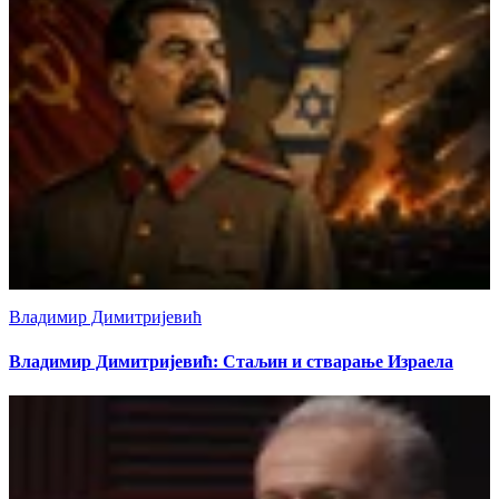
Владимир Димитријевић
Владимир Димитријевић: Стаљин и стварање Израела