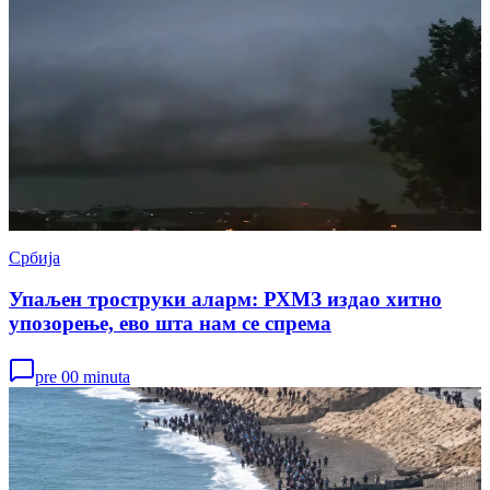
Србија
Упаљен троструки аларм: РХМЗ издао хитно
упозорење, ево шта нам се спрема
pre 00 minuta