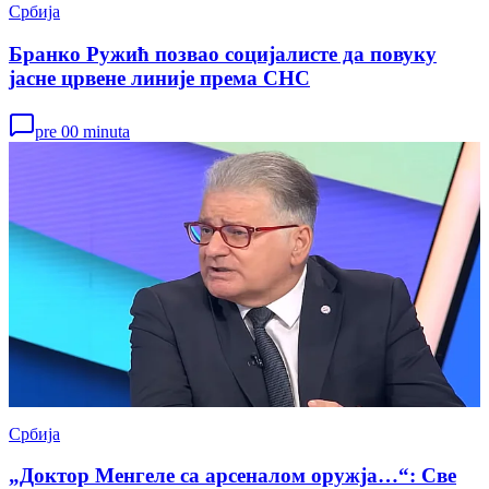
Србија
Бранко Ружић позвао социјалисте да повуку
јасне црвене линије према СНС
pre 00 minuta
Србија
„Доктор Менгеле са арсеналом оружја…“: Све