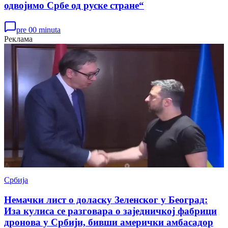
одвојимо Србе од руске стране“
pre 00 minuta
Реклама
Србија
Немачки лист о доласку Зеленског у Београд:
Иза кулиса се разговара о заједничкој фабрици
дронова у Србији, бивши амерички амбасадор