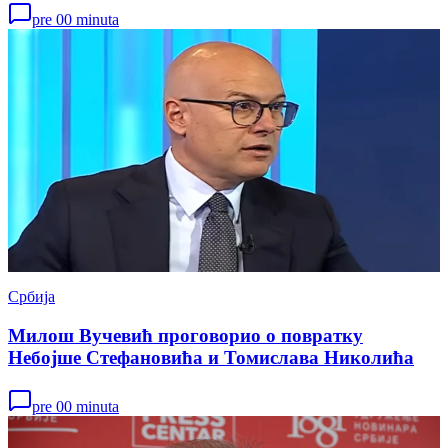
pre 00 minuta
Србија
Милош Вучевић проговорио о повратку
Небојше Стефановића и Томислава Николића
pre 00 minuta