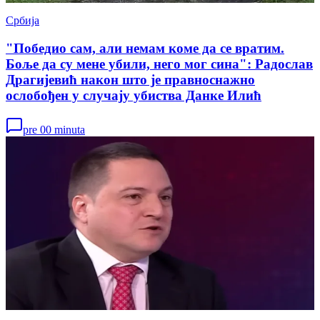
Србија
"Победио сам, али немам коме да се вратим.
Боље да су мене убили, него мог сина": Радослав
Драгијевић након што је правноснажно
ослобођен у случају убиства Данке Илић
pre 00 minuta