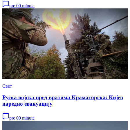
pre 00 minuta
Свет
Руска војска пред вратима Краматорска: Кијев
наредио евакуацију
pre 00 minuta