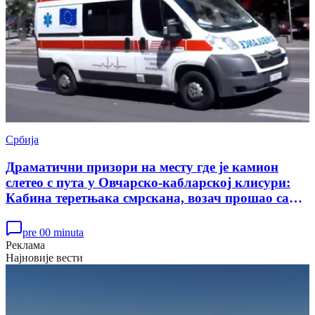
Србија
Драматични призори на месту где је камион
слетео с пута у Овчарско-кабларској клисури:
Кабина теретњака смрскана, возач прошао само
са лакшим повредама (ВИДЕО)
pre 00 minuta
Реклама
Најновије вести