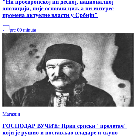
"Ни проевропској ни десној, националној
опозицији, није основни циљ а ни интерес
промена актуелне власти у Србији"
pre 00 minuta
Магазин
ГОСПОДАР ВУЧИЋ: Први српски "прелетач"
који је рушио и постављао владаре и скупо