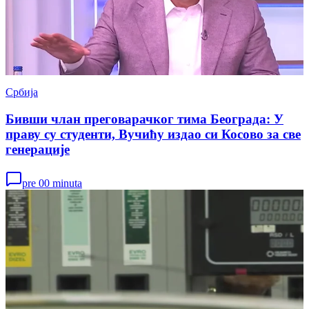
Србија
Бивши члан преговарачког тима Београда: У
праву су студенти, Вучићу издао си Косово за све
генерације
pre 00 minuta