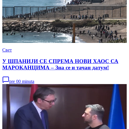
Свет
У ШПАНИЈИ СЕ СПРЕМА НОВИ ХАОС СА
МАРОКАНЦИМА – Зна се и тачан датум!
pre 00 minuta