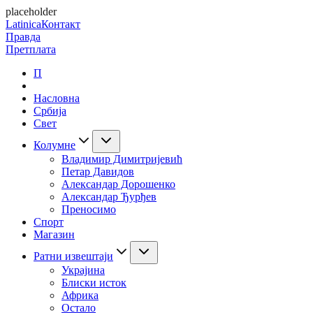
placeholder
Latinica
Контакт
Правда
Претплата
П
Насловна
Србија
Свет
Колумне
Владимир Димитријевић
Петар Давидов
Александар Дорошенко
Александар Ђурђев
Преносимо
Спорт
Магазин
Ратни извештаји
Украјина
Блиски исток
Африка
Остало