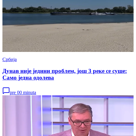
Србија
Дунав није једини проблем, још 3 реке се суше:
Само једна одолева
pre 00 minuta