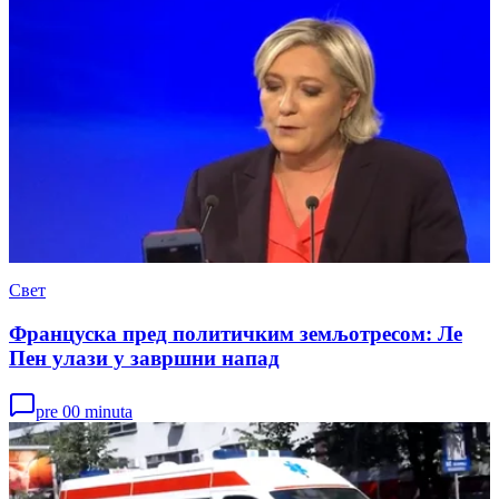
Свет
Француска пред политичким земљотресом: Ле
Пен улази у завршни напад
pre 00 minuta