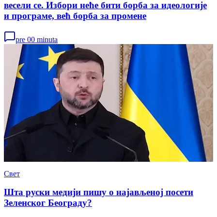
весели се. Избори неће бити борба за идеологије
и програме, већ борба за промене
pre 00 minuta
Свет
Шта руски медији пишу о најављеној посети
Зеленског Београду?