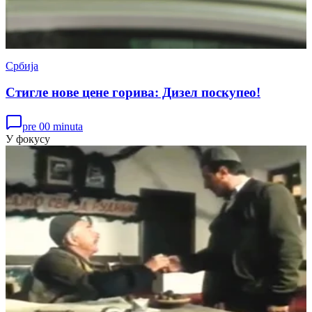
Србија
Стигле нове цене горива: Дизел поскупео!
pre 00 minuta
У фокусу