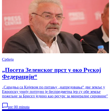
Србија
„Посета Зеленског прст у око Руској
Федерацији“
„Сарадња са Кијевом по питању „напредовања“ две земље у
Европску унију потпуно је беспредметна јер су обе земље
пожељне за Брисел једино као ресурс за минералне сировине"
pre 00 minuta