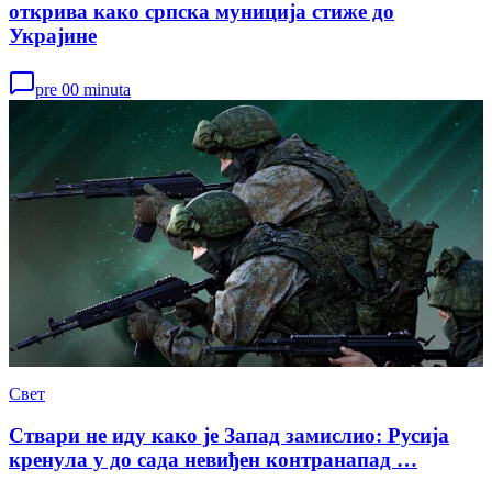
открива како српска муниција стиже до
Украјине
pre 00 minuta
Свет
Ствари не иду како је Запад замислио: Русија
кренула у до сада невиђен контранапад …