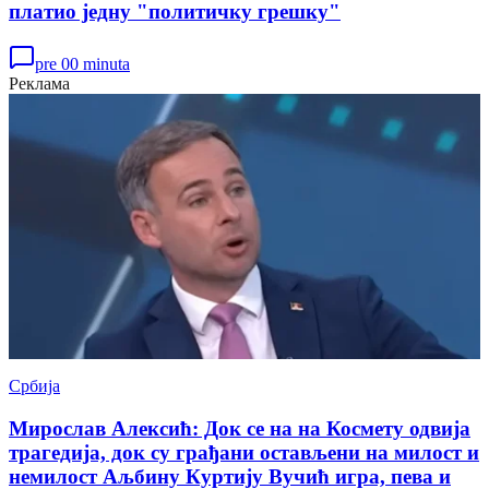
платио једну "политичку грешку"
pre 00 minuta
Реклама
Србија
Мирослав Алексић: Док се на на Космету одвија
трагедија, док су грађани остављени на милост и
немилост Аљбину Куртију Вучић игра, пева и