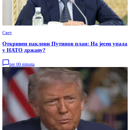
Свет
Откривен паклени Путинов план: На јесен упада
у НАТО државу?
pre 00 minuta