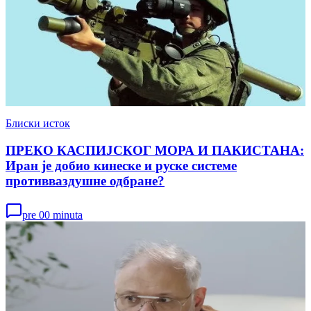
Блиски исток
ПРЕКО КАСПИЈСКОГ МОРА И ПАКИСТАНА:
Иран је добио кинеске и руске системе
противваздушне одбране?
pre 00 minuta