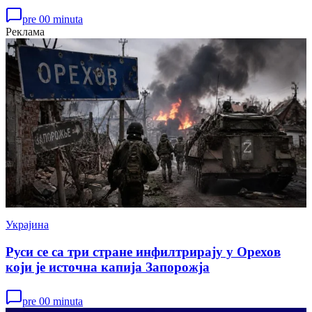
pre 00 minuta
Реклама
Украјина
Руси се са три стране инфилтрирају у Орехов
који је источна капија Запорожја
pre 00 minuta