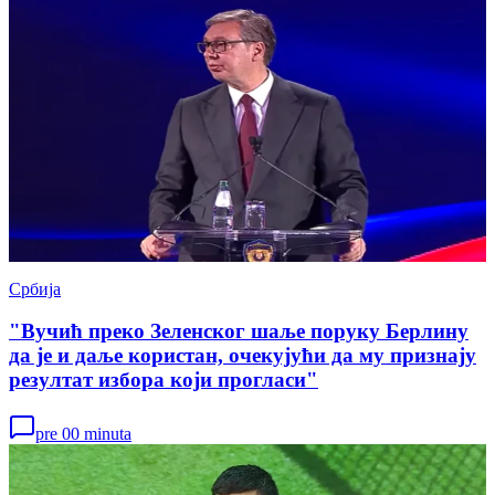
Србија
"Вучић преко Зеленског шаље поруку Берлину
да је и даље користан, очекујући да му признају
резултат избора који прогласи"
pre 00 minuta