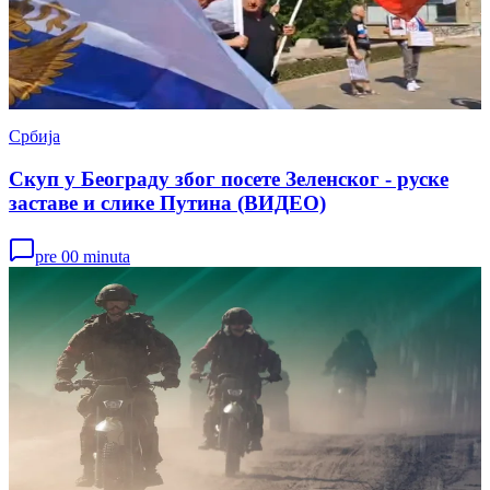
Србија
Скуп у Београду због посете Зеленског - руске
заставе и слике Путина (ВИДЕО)
pre 00 minuta