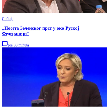
Србија
„Посета Зеленског прст у око Руској
Федерацији“
pre 00 minuta