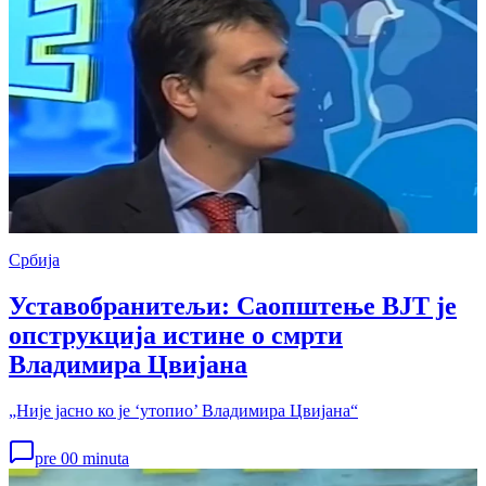
Србија
Уставобранитељи: Саопштење ВЈТ је
опструкција истине о смрти
Владимира Цвијана
„Није јасно ко је ‘утопио’ Владимира Цвијана“
pre 00 minuta