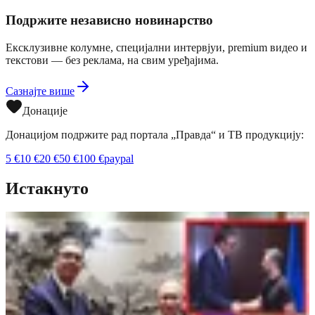
Подржите независно новинарство
Ексклузивне колумне, специјални интервјуи, premium видео и
текстови — без реклама, на свим уређајима.
Сазнајте више
Донације
Донацијом подржите рад портала „Правда“ и ТВ продукцију:
5
€
10
€
20
€
50
€
100
€
paypal
Истакнуто