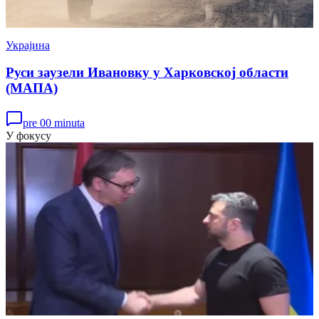
Украјина
Руси заузели Ивановку у Харковској области
(МАПА)
pre 00 minuta
У фокусу