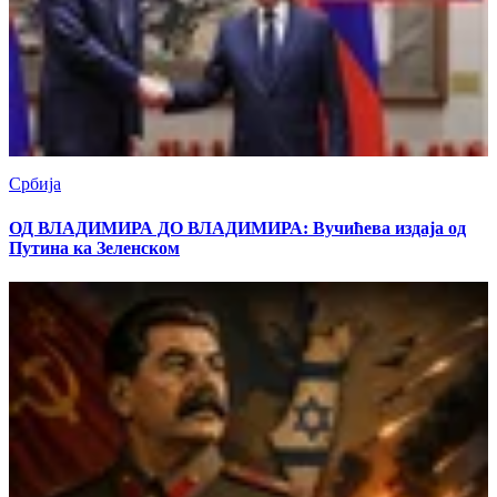
Србија
ОД ВЛАДИМИРА ДО ВЛАДИМИРА: Вучићева издаја од
Путина ка Зеленском