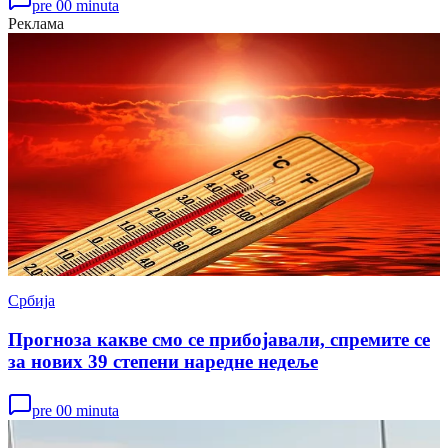
pre 00 minuta
Реклама
Србија
Прогноза какве смо се прибојавали, спремите се
за нових 39 степени наредне недеље
pre 00 minuta