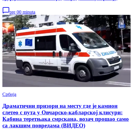
pre 00 minuta
Србија
Драматични призори на месту где је камион
слетео с пута у Овчарско-кабларској клисури:
Кабина теретњака смрскана, возач прошао само
са лакшим повредама (ВИДЕО)