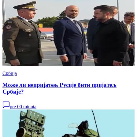
Србија
Може ли непријатељ Русије бити пријатељ
Србије?
pre 00 minuta