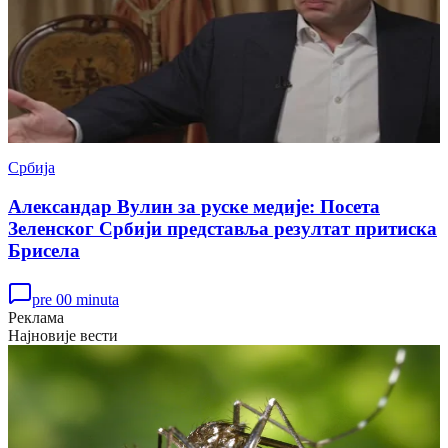
Србија
Александар Вулин за руске медије: Посета
Зеленског Србији представља резултат притиска
Брисела
pre 00 minuta
Реклама
Најновије вести