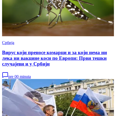
Србија
Вирус који преносе комарци и за који нема ни
лека ни вакцине коси по Европи: Први тешки
случајеви и у Србији
pre 00 minuta