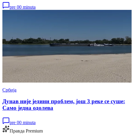
pre 00 minuta
Србија
Дунав није једини проблем, још 3 реке се суше:
Само једна одолева
pre 00 minuta
Правда Premium