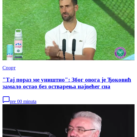
Спорт
"Тај пораз ме уништио": Због овога је Ђоковић
замало остао без остварења највећег сна
pre 00 minuta