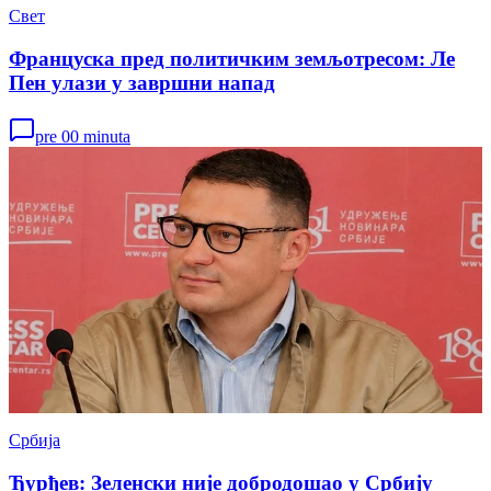
Свет
Француска пред политичким земљотресом: Ле
Пен улази у завршни напад
pre 00 minuta
Србија
Ђурђев: Зеленски није добродошао у Србију