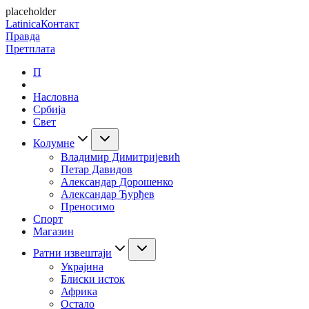
placeholder
Latinica
Контакт
Правда
Претплата
П
Насловна
Србија
Свет
Колумне
Владимир Димитријевић
Петар Давидов
Александар Дорошенко
Александар Ђурђев
Преносимо
Спорт
Магазин
Ратни извештаји
Украјина
Блиски исток
Африка
Остало