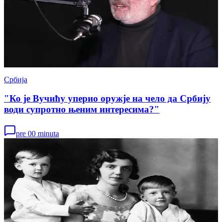
Србија
"Ко је Вучићу уперио оружје на чело да Србију
води супротно њеним интересима?"
pre 00 minuta