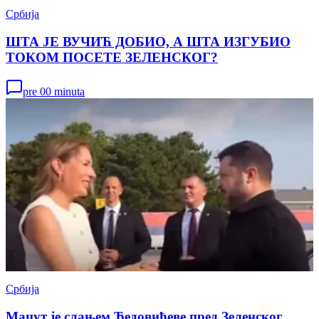
Србија
ШТА ЈЕ ВУЧИЋ ДОБИО, А ШТА ИЗГУБИО
ТОКОМ ПОСЕТЕ ЗЕЛЕНСКОГ?
pre 00 minuta
Србија
Мацут је слањем Ђедовићеве пред Зеленског