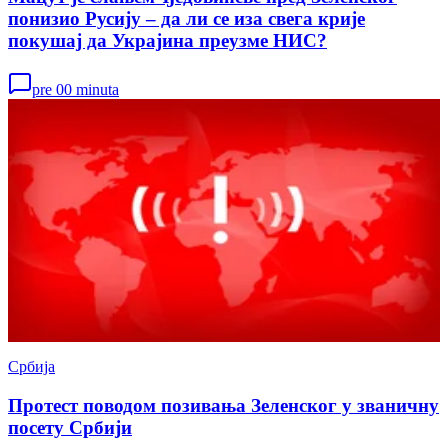
понизио Русију – да ли се иза свега крије
покушај да Украјина преузме НИС?
pre 00 minuta
Србија
Протест поводом позивања Зеленског у званичну
посету Србији