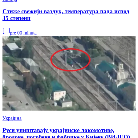
Стиже свежији ваздух, температура пада испод
35 степени
pre 00 minuta
Украјина
Руси уништавају украјинске локомотиве,
бродове, погођене и фабрике у Кијеву (ВИДЕО)