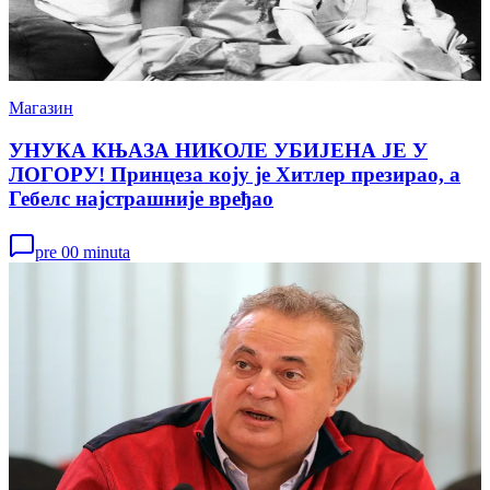
Магазин
УНУКА КЊАЗА НИКОЛЕ УБИЈЕНА ЈЕ У
ЛОГОРУ! Принцеза коју је Хитлер презирао, а
Гебелс најстрашније вређао
pre 00 minuta