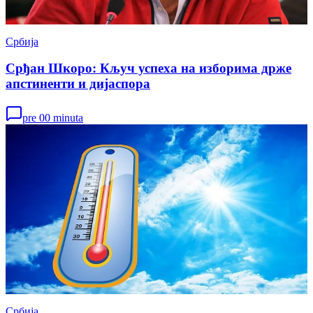
Србија
Срђан Шкоро: Кључ успеха на изборима држе
апстиненти и дијаспора
pre 00 minuta
Србија