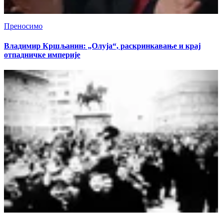
Преносимо
Владимир Кршљанин: „Олуја“, раскринкавање и крај
отпадничке империје