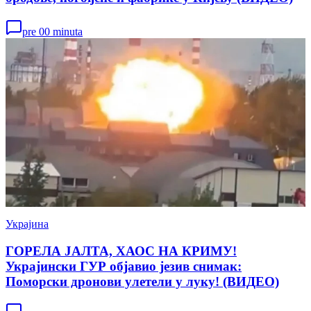
pre 00 minuta
Украјина
ГОРЕЛА ЈАЛТА, ХАОС НА КРИМУ!
Украјински ГУР објавио језив снимак:
Поморски дронови улетели у луку! (ВИДЕО)