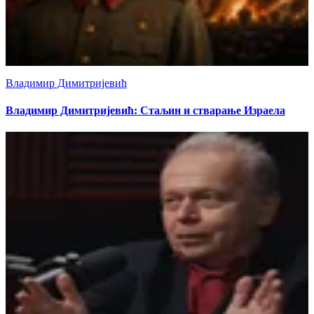
Владимир Димитријевић
Владимир Димитријевић: Стаљин и стварање Израела