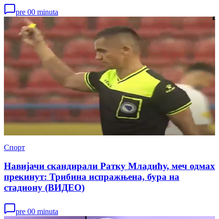
pre 00 minuta
Спорт
Навијачи скандирали Ратку Младићу, меч одмах
прекинут: Трибина испражњена, бура на
стадиону (ВИДЕО)
pre 00 minuta