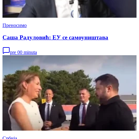
Преносимо
Саша Радуловић: ЕУ се самоуништава
pre 00 minuta
Србија