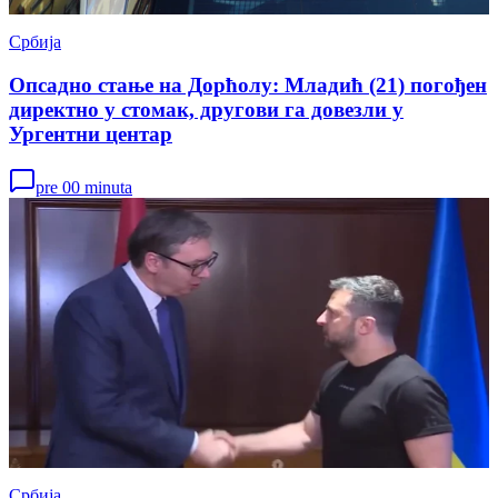
Србија
Опсадно стање на Дорћолу: Младић (21) погођен
директно у стомак, другови га довезли у
Ургентни центар
pre 00 minuta
Србија