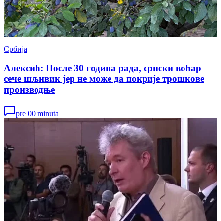
Србија
Алексић: После 30 година рада, српски воћар
сече шљивик јер не може да покрије трошкове
производњe
pre 00 minuta