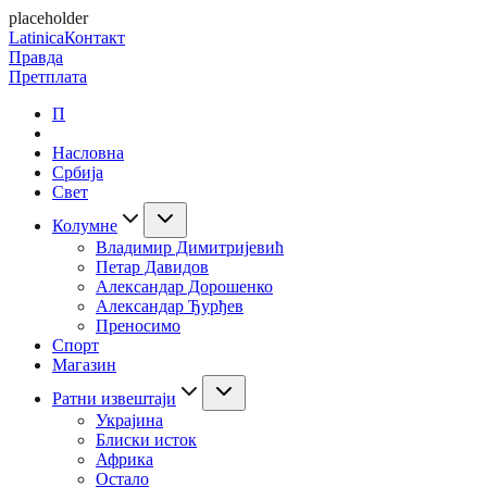
placeholder
Latinica
Контакт
Правда
Претплата
П
Насловна
Србија
Свет
Колумне
Владимир Димитријевић
Петар Давидов
Александар Дорошенко
Александар Ђурђев
Преносимо
Спорт
Магазин
Ратни извештаји
Украјина
Блиски исток
Африка
Остало