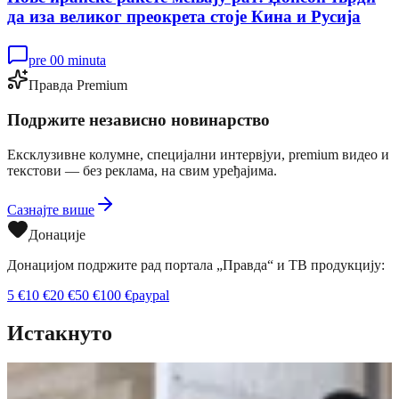
да иза великог преокрета стоје Кина и Русија
pre 00 minuta
Правда Premium
Подржите независно новинарство
Ексклузивне колумне, специјални интервјуи, premium видео и
текстови — без реклама, на свим уређајима.
Сазнајте више
Донације
Донацијом подржите рад портала „Правда“ и ТВ продукцију:
5
€
10
€
20
€
50
€
100
€
paypal
Истакнуто