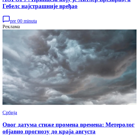
Гебелс најстрашније вређао
pre 00 minuta
Реклама
Србија
Овог датума стиже промена времена: Метеролог
објавио прогнозу до краја августа