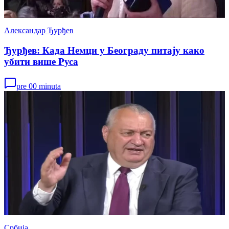
Александар Ђурђев
Ђурђев: Када Немци у Београду питају како
убити више Руса
pre 00 minuta
Србија