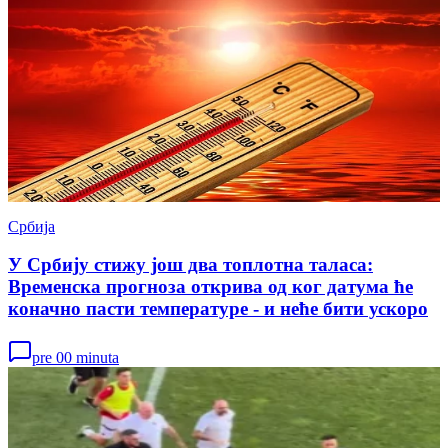
Србија
У Србију стижу још два топлотна таласа:
Временска прогноза открива од ког датума ће
коначно пасти температуре - и неће бити ускоро
pre 00 minuta