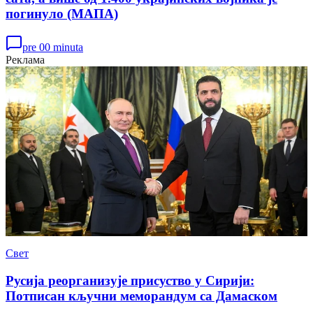
погинуло (МАПА)
pre 00 minuta
Реклама
Свет
Русија реорганизује присуство у Сирији:
Потписан кључни меморандум са Дамаском