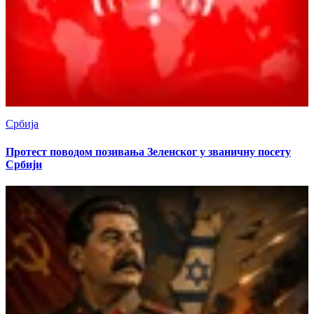
Србија
Протест поводом позивања Зеленског у званичну посету
Србији