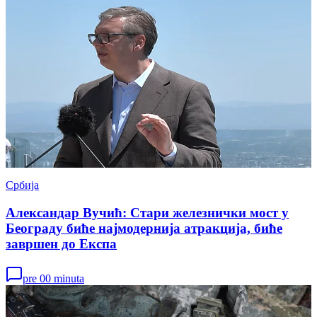
Србија
Александар Вучић: Стари железнички мост у
Београду биће најмодернија атракција, биће
завршен до Експа
pre 00 minuta