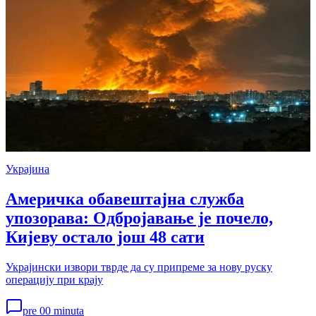
Украјина
Америчка обавештајна служба
упозорава: Одбројавање је почело,
Кијеву остало још 48 сати
Украјински извори тврде да су припреме за нову руску
операцију при крају
pre 00 minuta