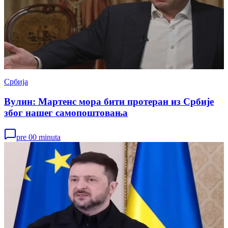
Србија
Вулин: Мартенс мора бити протеран из Србије
због нашег самопоштовања
pre 00 minuta