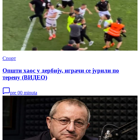
Спорт
Општи хаос у дербију, играчи се јурили по
терену (ВИДЕО)
pre 00 minuta