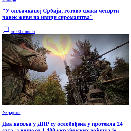
"У опљачканој Србији, готово сваки четврти
човек живи на ивици сиромаштва"
pre 00 minuta
Украјина
Два насеља у ДНР су ослобођена у протекла 24
сата, а више од 1.400 украјинских војника је