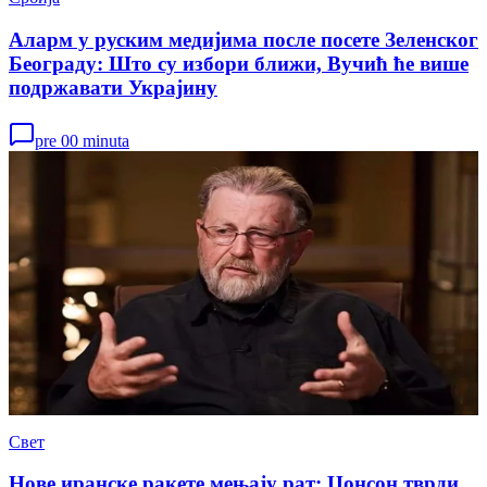
Аларм у руским медијима после посете Зеленског
Београду: Што су избори ближи, Вучић ће више
подржавати Украјину
pre 00 minuta
Свет
Нове иранске ракете мењају рат: Џонсон тврди