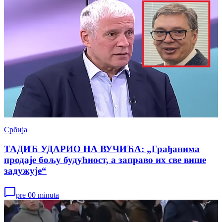
Србија
ТАДИЋ УДАРИО НА ВУЧИЋА: „Грађанима
продаје бољу будућност, а заправо их све више
задужује“
pre 00 minuta