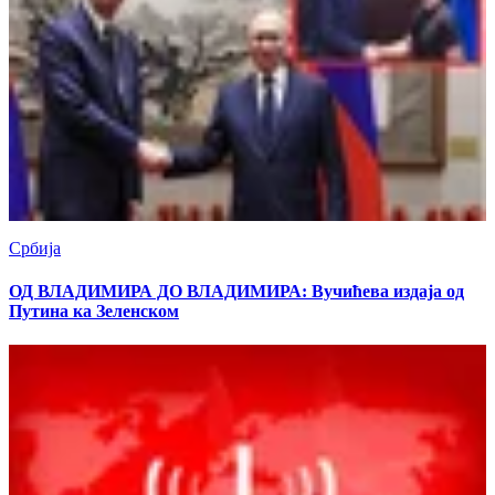
Србија
ОД ВЛАДИМИРА ДО ВЛАДИМИРА: Вучићева издаја од
Путина ка Зеленском