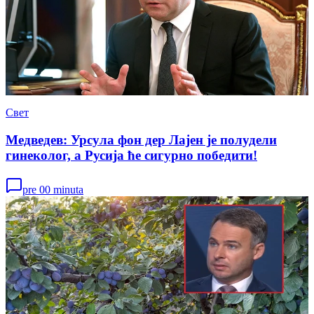
Свет
Медведев: Урсула фон дер Лајен је полудели
гинеколог, а Русија ће сигурно победити!
pre 00 minuta