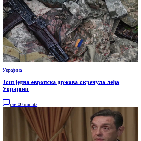
Украјина
Још једна европска држава окренула леђа
Украјини
pre 00 minuta