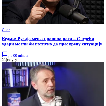
Свет
Кедми: Русија мења правила рата – Следећи
удари могли би потпуно да преокрену ситуацију
pre 00 minuta
У фокусу