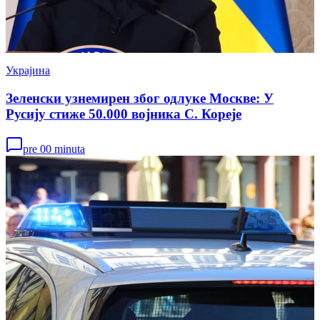
Украјина
Зеленски узнемирен због одлуке Москве: У
Русију стиже 50.000 војника С. Кореје
pre 00 minuta