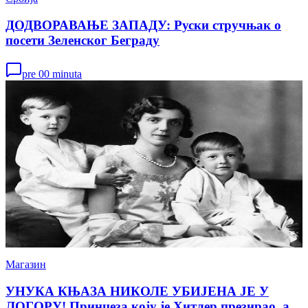
ДОДВОРАВАЊЕ ЗАПАДУ: Руски стручњак о
посети Зеленског Беграду
pre 00 minuta
Магазин
УНУКА КЊАЗА НИКОЛЕ УБИЈЕНА ЈЕ У
ЛОГОРУ! Принцеза коју је Хитлер презирао, а