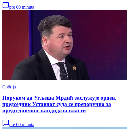
pre 00 minuta
Србија
Поруком да Угљеша Мрдић заслужује орден,
председник Уставног суда се препоручио за
председничког кандидата власти
pre 00 minuta