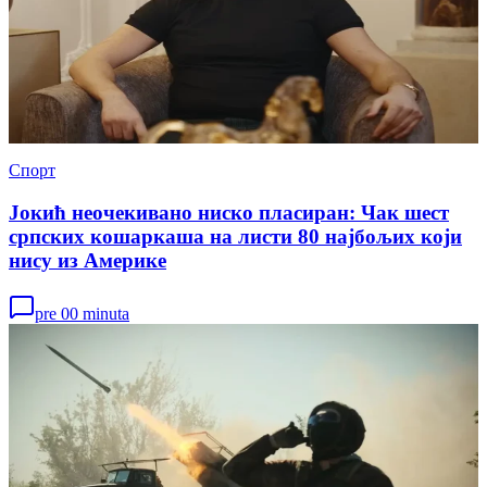
Спорт
Јокић неочекивано ниско пласиран: Чак шест
српских кошаркаша на листи 80 најбољих који
нису из Америке
pre 00 minuta