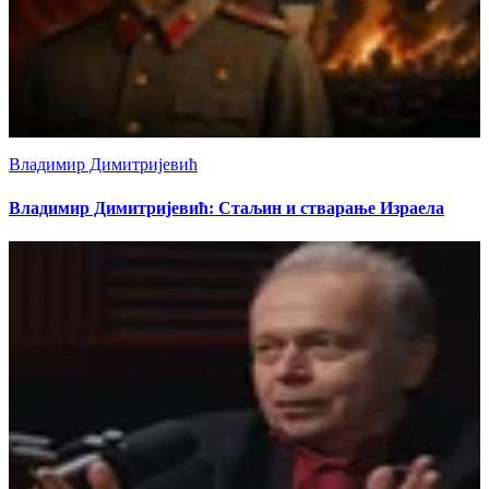
Владимир Димитријевић
Владимир Димитријевић: Стаљин и стварање Израела