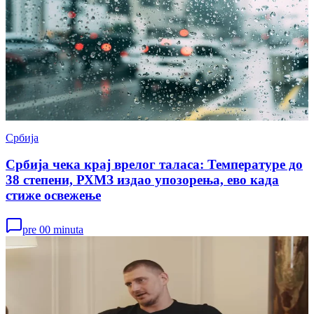
Србија
Србија чека крај врелог таласа: Температуре до
38 степени, РХМЗ издао упозорења, ево када
стиже освежење
pre 00 minuta