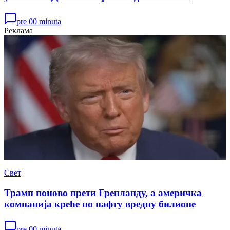
pre 00 minuta
Реклама
Свет
Трамп поново прети Гренланду, а америчка
компанија креће по нафту вредну билионе
pre 00 minuta