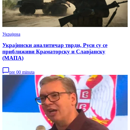
Украјина
Украјински аналитичар тврди, Руси су се
приближиви Краматорску и Славјанску
(МАПА)
pre 00 minuta