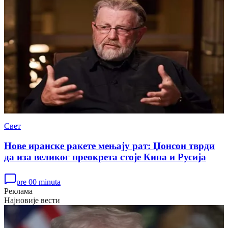
Свет
Нове иранске ракете мењају рат: Џонсон тврди
да иза великог преокрета стоје Кина и Русија
pre 00 minuta
Реклама
Најновије вести