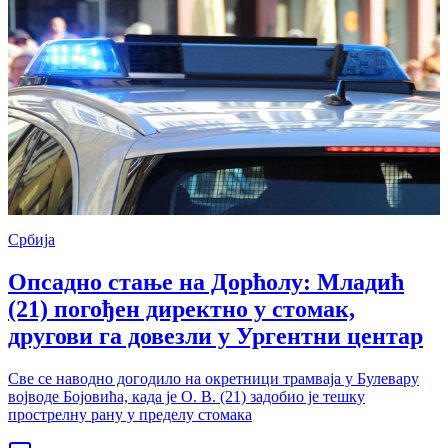
Србија
Опсадно стање на Дорћолу: Младић
(21) погођен директно у стомак,
другови га довезли у Ургентни центар
Све се наводно догодило на окретници трамваја у Булевару
војводе Бојовића, када је О. В. (21) задобио је тешку
прострелну рану у пределу стомака