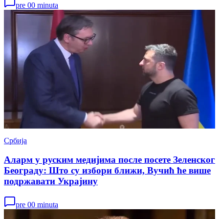
pre 00 minuta
Србија
Аларм у руским медијима после посете Зеленског
Београду: Што су избори ближи, Вучић ће више
подржавати Украјину
pre 00 minuta