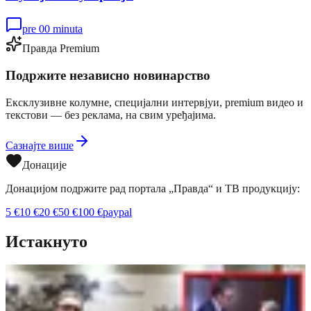
pre 00 minuta
Правда Premium
Подржите независно новинарство
Ексклузивне колумне, специјални интервјуи, premium видео и
текстови — без реклама, на свим уређајима.
Сазнајте више
Донације
Донацијом подржите рад портала „Правда“ и ТВ продукцију:
5
€
10
€
20
€
50
€
100
€
paypal
Истакнуто