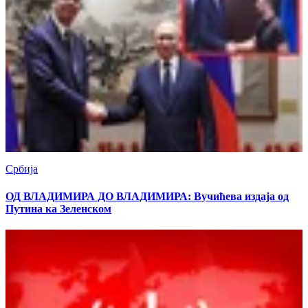
Србија
ОД ВЛАДИМИРА ДО ВЛАДИМИРА: Вучићева издаја од
Путина ка Зеленском