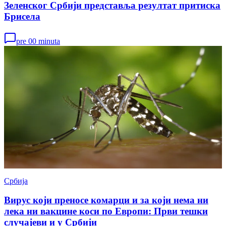
Зеленског Србији представља резултат притиска
Брисела
pre 00 minuta
Србија
Вирус који преносе комарци и за који нема ни
лека ни вакцине коси по Европи: Први тешки
случајеви и у Србији