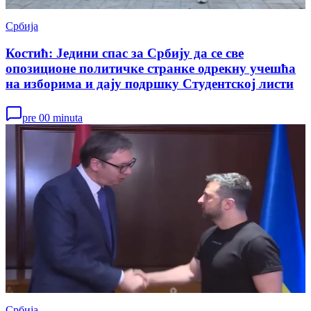
Србија
Костић: Једини спас за Србију да се све
опозиционе политичке странке одрекну учешћа
на изборима и дају подршку Студентској листи
pre 00 minuta
Србија