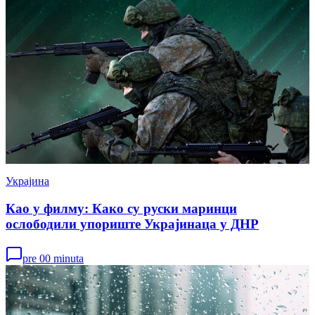
Украјина
Као у филму: Како су руски маринци
ослободили упориште Украјинаца у ДНР
pre 00 minuta