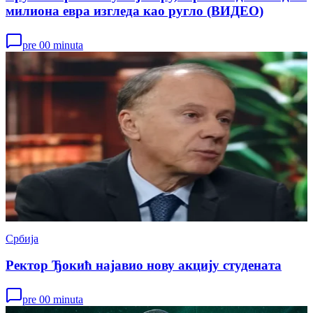
милиона евра изгледа као ругло (ВИДЕО)
pre 00 minuta
Србија
Ректор Ђокић најавио нову акцију студената
pre 00 minuta