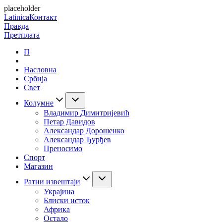
placeholder
Latinica
Контакт
Правда
Претплата
П
Насловна
Србија
Свет
Колумне
Владимир Димитријевић
Петар Давидов
Александар Дорошенко
Александар Ђурђев
Преносимо
Спорт
Магазин
Ратни извештаји
Украјина
Блиски исток
Африка
Остало