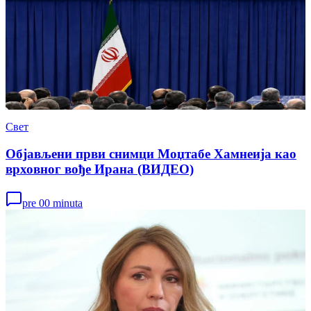
Свет
Објављени први снимци Моџтабе Хамнеија као
врховног вође Ирана (ВИДЕО)
pre 00 minuta