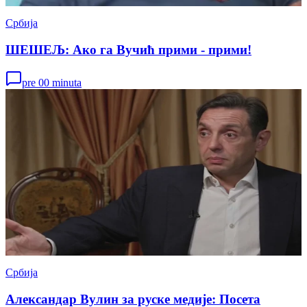
Србија
ШЕШЕЉ: Ако га Вучић прими - прими!
pre 00 minuta
Србија
Александар Вулин за руске медије: Посета