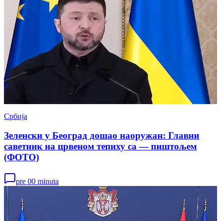
Србија
Зеленски у Београд дошао наоружан: Главни
саветник на црвеном тепиху са — пиштољем
(ФОТО)
pre 00 minuta