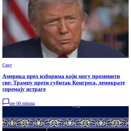
Свет
Америка пред изборима који могу променити
све: Трампу прети губитак Конгреса, демократе
спремају истраге
pre 00 minuta