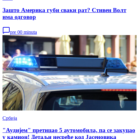
Зашто Америка губи сваки рат? Стивен Волт
има одговор
pre 00 minuta
Србија
"Аудијем" претицао 5 аутомобила, па се закуцао
у камион! Детаљи несреће код Јасеновика