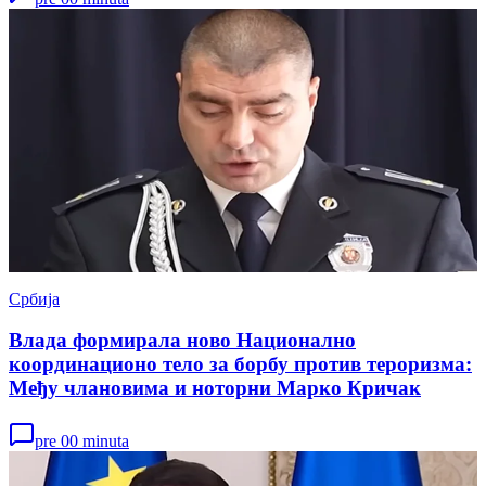
Србија
Влада формирала ново Национално
координационо тело за борбу против тероризма:
Међу члановима и ноторни Марко Кричак
pre 00 minuta