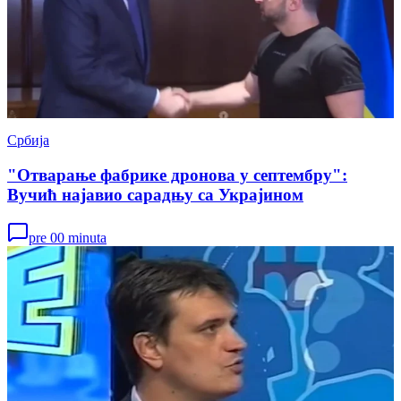
Србија
"Отварање фабрике дронова у септембру":
Вучић најавио сарадњу са Украјином
pre 00 minuta