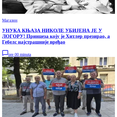
Магазин
УНУКА КЊАЗА НИКОЛЕ УБИЈЕНА ЈЕ У
ЛОГОРУ! Принцеза коју је Хитлер презирао, а
Гебелс најстрашније вређао
pre 00 minuta