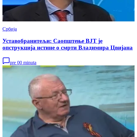
Србија
Уставобранитељи: Саопштење ВЈТ је
опструкција истине о смрти Владимира Цвијана
pre 00 minuta