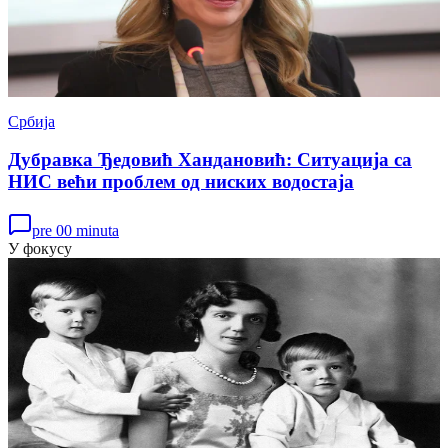
Србија
Дубравка Ђедовић Хандановић: Ситуација са
НИС већи проблем од ниских водостаја
pre 00 minuta
У фокусу