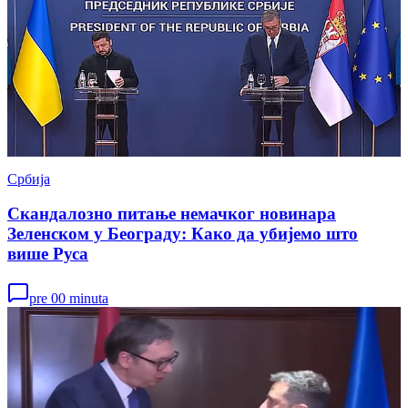
Србија
Скандалозно питање немачког новинара
Зеленском у Београду: Како да убијемо што
више Руса
pre 00 minuta