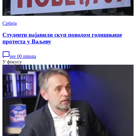
Србија
Студенти најавили скуп поводом годишњице
протеста у Ваљеву
pre 00 minuta
У фокусу