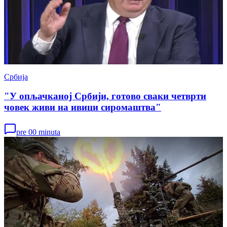
Србија
"У опљачканој Србији, готово сваки четврти
човек живи на ивици сиромаштва"
pre 00 minuta