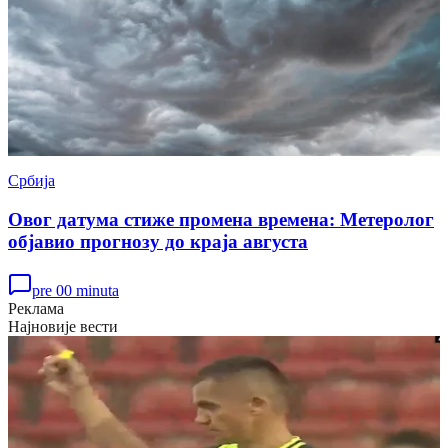
Србија
Овог датума стиже промена времена: Метеролог
објавио прогнозу до краја августа
pre 00 minuta
Реклама
Најновије вести