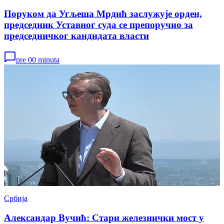
Поруком да Угљеша Мрдић заслужује орден,
председник Уставног суда се препоручио за
председничког кандидата власти
pre 00 minuta
Србија
Александар Вучић: Стари железнички мост у