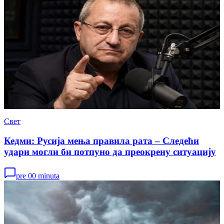
Свет
Кедми: Русија мења правила рата – Следећи
удари могли би потпуно да преокрену ситуацију
pre 00 minuta