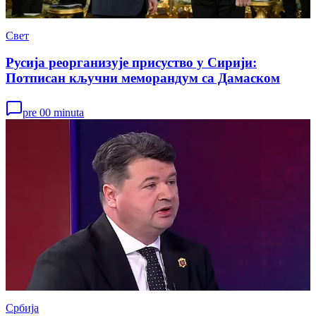
Свет
Русија реорганизује присуство у Сирији:
Потписан кључни меморандум са Дамаском
pre 00 minuta
Србија