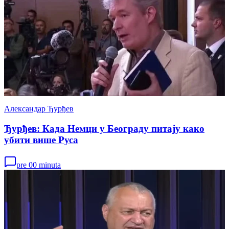
Александар Ђурђев
Ђурђев: Када Немци у Београду питају како
убити више Руса
pre 00 minuta