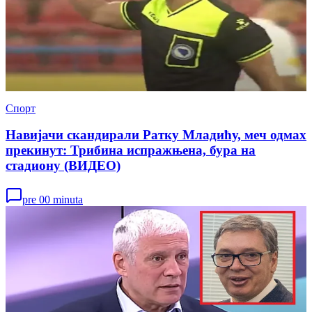
Спорт
Навијачи скандирали Ратку Младићу, меч одмах
прекинут: Трибина испражњена, бура на
стадиону (ВИДЕО)
pre 00 minuta