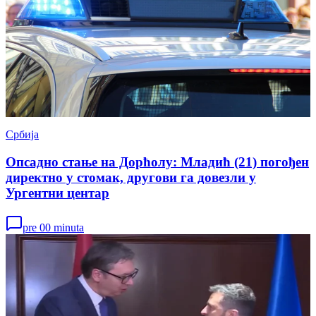
Србија
Опсадно стање на Дорћолу: Младић (21) погођен
директно у стомак, другови га довезли у
Ургентни центар
pre 00 minuta