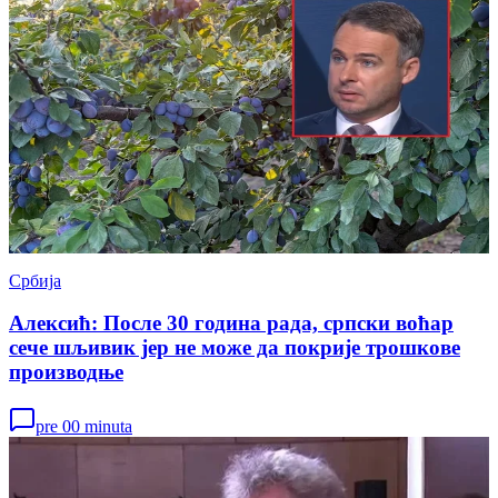
Србија
Алексић: После 30 година рада, српски воћар
сече шљивик јер не може да покрије трошкове
производњe
pre 00 minuta