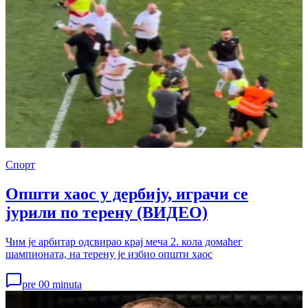
Спорт
Општи хаос у дербију, играчи се
јурили по терену (ВИДЕО)
Чим је арбитар одсвирао крај меча 2. кола домаћег
шампионата, на терену је избио општи хаос
pre 00 minuta