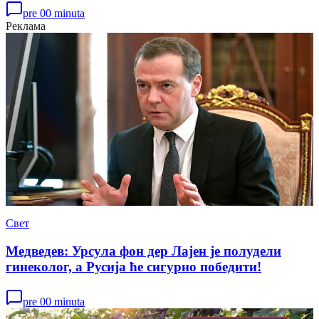
pre 00 minuta
Реклама
Свет
Медведев: Урсула фон дер Лајен је полудели
гинеколог, а Русија ће сигурно победити!
pre 00 minuta