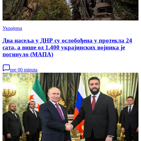
Украјина
Два насеља у ДНР су ослобођена у протекла 24
сата, а више од 1.400 украјинских војника је
погинуло (МАПА)
pre 00 minuta