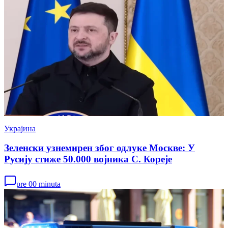
Украјина
Зеленски узнемирен због одлуке Москве: У
Русију стиже 50.000 војника С. Кореје
pre 00 minuta