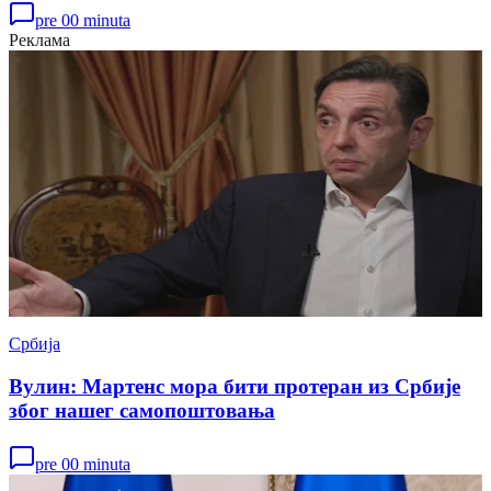
pre 00 minuta
Реклама
Србија
Вулин: Мартенс мора бити протеран из Србије
због нашег самопоштовања
pre 00 minuta