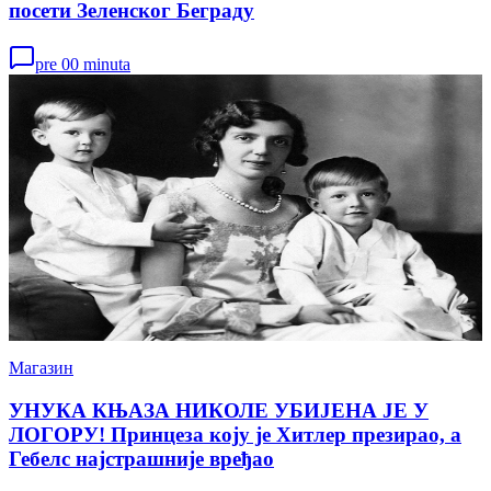
посети Зеленског Беграду
pre 00 minuta
Магазин
УНУКА КЊАЗА НИКОЛЕ УБИЈЕНА ЈЕ У
ЛОГОРУ! Принцеза коју је Хитлер презирао, а
Гебелс најстрашније вређао