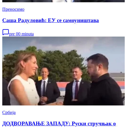
Преносимо
Саша Радуловић: ЕУ се самоуништава
pre 00 minuta
Србија
ДОДВОРАВАЊЕ ЗАПАДУ: Руски стручњак о