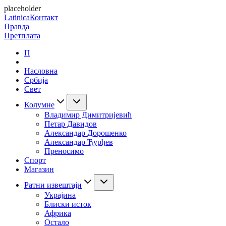
placeholder
Latinica
Контакт
Правда
Претплата
П
Насловна
Србија
Свет
Колумне
Владимир Димитријевић
Петар Давидов
Александар Дорошенко
Александар Ђурђев
Преносимо
Спорт
Магазин
Ратни извештаји
Украјина
Блиски исток
Африка
Остало