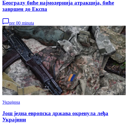
Београду биће најмодернија атракција, биће
завршен до Експа
pre 00 minuta
Украјина
Још једна европска држава окренула леђа
Украјини