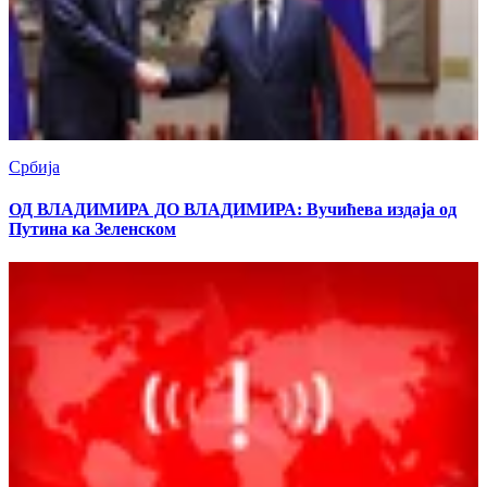
Србија
ОД ВЛАДИМИРА ДО ВЛАДИМИРА: Вучићева издаја од
Путина ка Зеленском