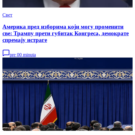
Свет
Америка пред изборима који могу променити
све: Трампу прети губитак Конгреса, демократе
спремају истраге
pre 00 minuta