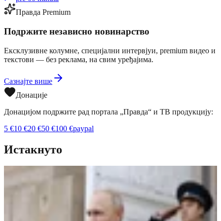
Правда Premium
Подржите независно новинарство
Ексклузивне колумне, специјални интервјуи, premium видео и
текстови — без реклама, на свим уређајима.
Сазнајте више
Донације
Донацијом подржите рад портала „Правда“ и ТВ продукцију:
5
€
10
€
20
€
50
€
100
€
paypal
Истакнуто