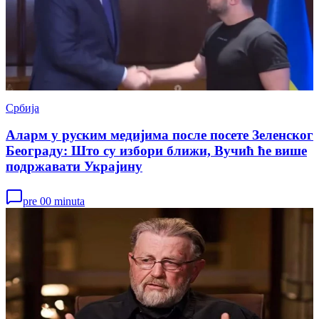
Србија
Аларм у руским медијима после посете Зеленског
Београду: Што су избори ближи, Вучић ће више
подржавати Украјину
pre 00 minuta