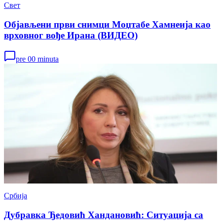
Свет
Објављени први снимци Моџтабе Хамнеија као
врховног вође Ирана (ВИДЕО)
pre 00 minuta
Србија
Дубравка Ђедовић Хандановић: Ситуација са