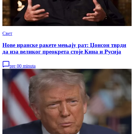
Свет
Нове иранске ракете мењају рат: Џонсон тврди
да иза великог преокрета стоје Кина и Русија
pre 00 minuta