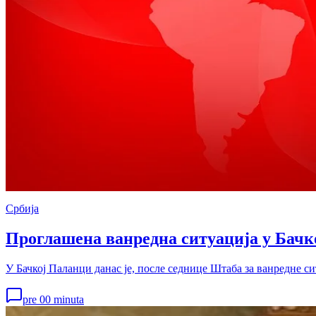
Србија
Проглашена ванредна ситуација у Бачк
У Бачкој Паланци данас је, после седнице Штаба за ванредне с
pre 00 minuta