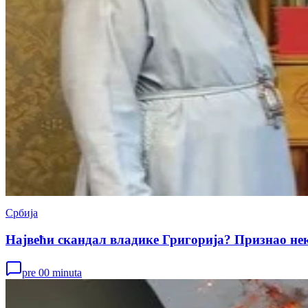
Србија
Највећи скандал владике Григорија? Признао н
pre 00 minuta