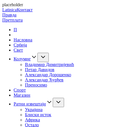
placeholder
Latinica
Контакт
Правда
Претплата
П
Насловна
Србија
Свет
Колумне
Владимир Димитријевић
Петар Давидов
Александар Дорошенко
Александар Ђурђев
Преносимо
Спорт
Магазин
Ратни извештаји
Украјина
Блиски исток
Африка
Остало