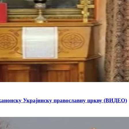
еканонску Украјинску православну цркву (ВИДЕО)