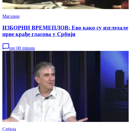
Магазин
ИЗБОРНИ ВРЕМЕПЛОВ: Ево како су изгледале
прве крађе гласова у Србији
pre 00 minuta
Србија