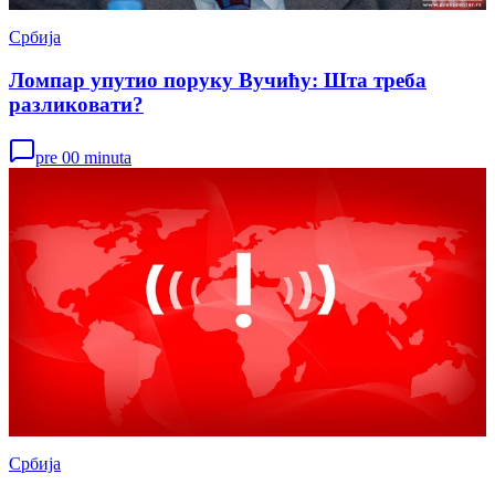
Србија
Ломпар упутио поруку Вучићу: Шта треба
разликовати?
pre 00 minuta
Србија