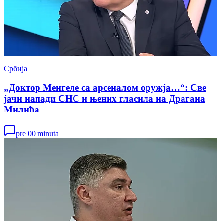
Србија
„Доктор Менгеле са арсеналом оружја…“: Све
јачи напади СНС и њених гласила на Драгана
Милића
pre 00 minuta