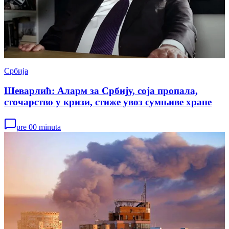
Србија
Шеварлић: Аларм за Србију, соја пропала,
сточарство у кризи, стиже увоз сумњиве хране
pre 00 minuta