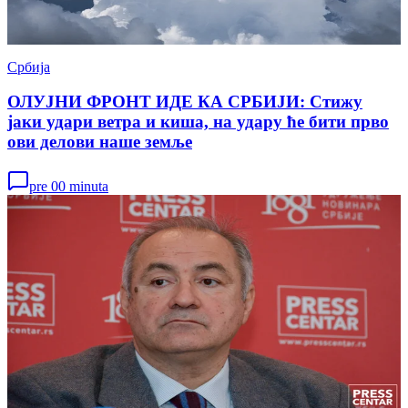
Србија
ОЛУЈНИ ФРОНТ ИДЕ КА СРБИЈИ: Стижу
јаки удари ветра и киша, на удару ће бити прво
ови делови наше земље
pre 00 minuta