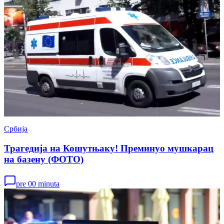
Србија
Трагедија на Кошутњаку! Преминуо мушкарац
на базену (ФОТО)
pre 00 minuta