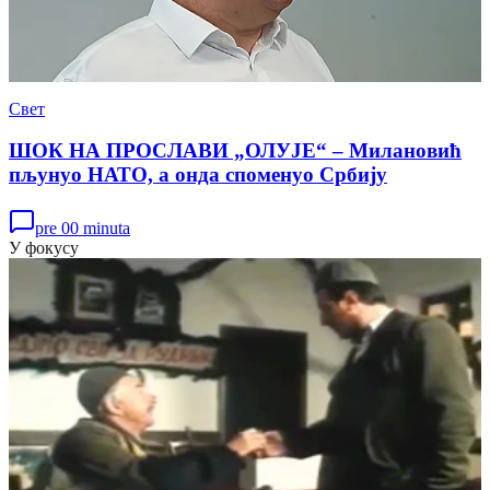
Свет
ШОК НА ПРОСЛАВИ „ОЛУЈЕ“ – Милановић
пљунуо НАТО, а онда споменуо Србију
pre 00 minuta
У фокусу