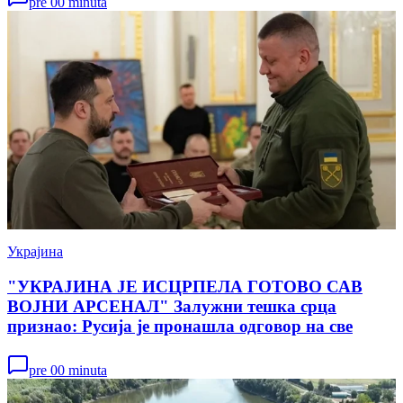
pre 00 minuta
Украјина
"УКРАЈИНА ЈЕ ИСЦРПЕЛА ГОТОВО САВ
ВОЈНИ АРСЕНАЛ" Залужни тешка срца
признао: Русија је пронашла одговор на све
pre 00 minuta