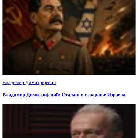
Владимир Димитријевић
Владимир Димитријевић: Стаљин и стварање Израела