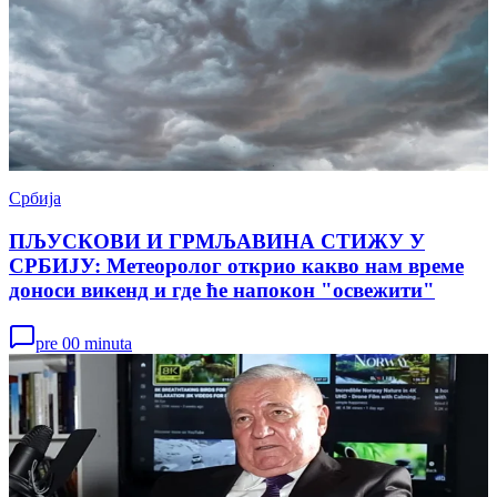
Србија
ПЉУСКОВИ И ГРМЉАВИНА СТИЖУ У
СРБИЈУ: Метеоролог открио какво нам време
доноси викенд и где ће напокон "освежити"
pre 00 minuta