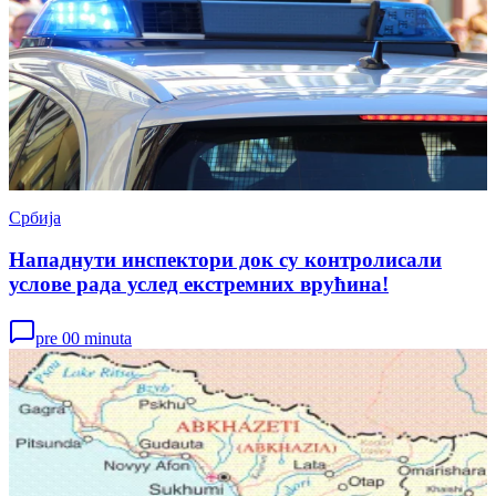
Србија
Нападнути инспектори док су контролисали
услове рада услед екстремних врућина!
pre 00 minuta