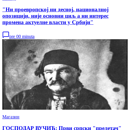
"Ни проевропској ни десној, националној
опозицији, није основни циљ а ни интерес
промена актуелне власти у Србији"
pre 00 minuta
Магазин
ГОСПОДАР ВУЧИЋ: Први српски "прелетач"