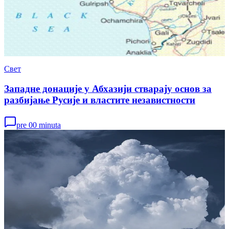
Свет
Западне донације у Абхазији стварају основ за
разбијање Русије и властите независтности
pre 00 minuta