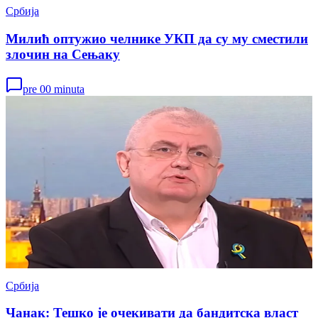
Србија
Милић оптужио челнике УКП да су му сместили
злочин на Сењаку
pre 00 minuta
Србија
Чанак: Тешко је очекивати да бандитска власт