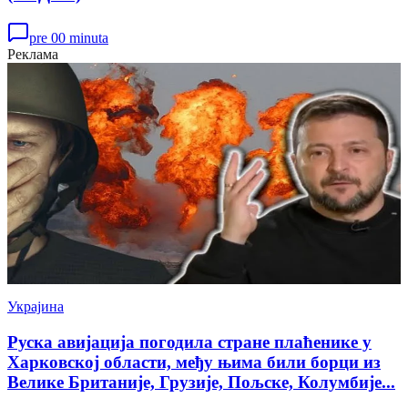
pre 00 minuta
Реклама
Украјина
Руска авијација погодила стране плаћенике у
Харковској области, међу њима били борци из
Велике Британије, Грузије, Пољске, Колумбије...