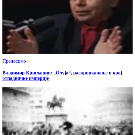
Преносимо
Владимир Кршљанин: „Олуја“, раскринкавање и крај
отпадничке империје