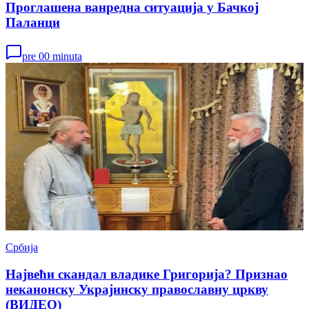
Проглашена ванредна ситуација у Бачкој
Паланци
pre 00 minuta
Србија
Највећи скандал владике Григорија? Признао
неканонску Украјинску православну цркву
(ВИДЕО)