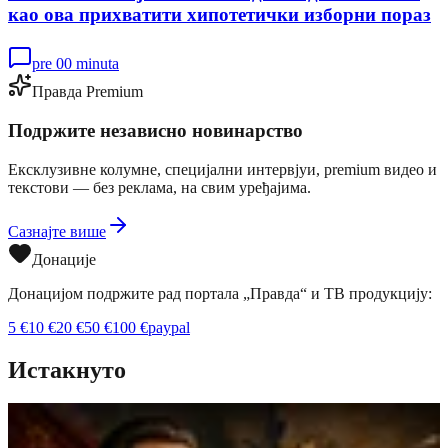
као ова прихватити хипотетички изборни пораз
pre 00 minuta
Правда Premium
Подржите независно новинарство
Ексклузивне колумне, специјални интервјуи, premium видео и
текстови — без реклама, на свим уређајима.
Сазнајте више
Донације
Донацијом подржите рад портала „Правда“ и ТВ продукцију:
5
€
10
€
20
€
50
€
100
€
paypal
Истакнуто