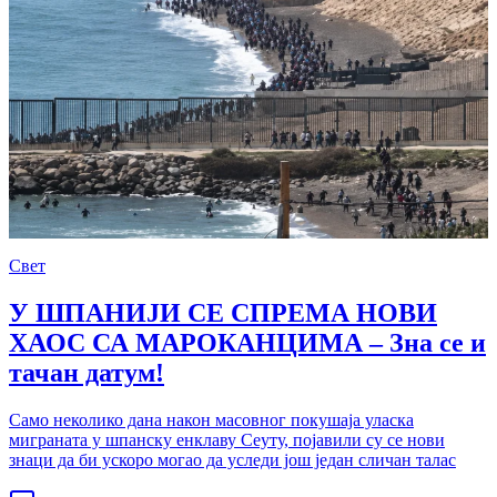
Свет
У ШПАНИЈИ СЕ СПРЕМА НОВИ
ХАОС СА МАРОКАНЦИМА – Зна се и
тачан датум!
Само неколико дана након масовног покушаја уласка
миграната у шпанску енклаву Сеуту, појавили су се нови
знаци да би ускоро могао да уследи још један сличан талас