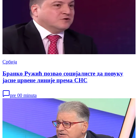
Србија
Бранко Ружић позвао социјалисте да повуку
јасне црвене линије према СНС
pre 00 minuta