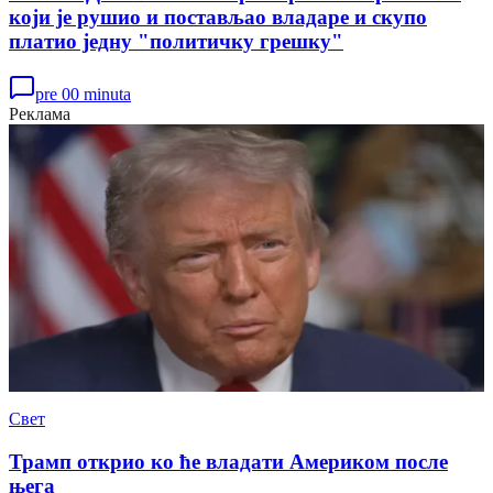
који је рушио и постављао владаре и скупо
платио једну "политичку грешку"
pre 00 minuta
Реклама
Свет
Трамп открио ко ће владати Америком после
њега