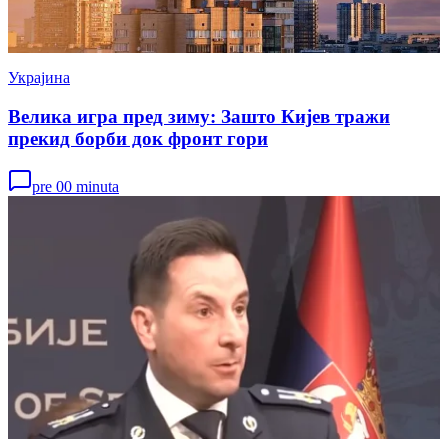
Украјина
Велика игра пред зиму: Зашто Кијев тражи
прекид борби док фронт гори
pre 00 minuta