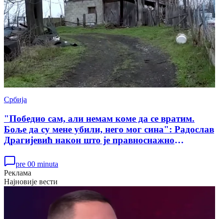
Србија
"Победио сам, али немам коме да се вратим.
Боље да су мене убили, него мог сина": Радослав
Драгијевић након што је правноснажно
ослобођен у случају убиства Данке Илић
pre 00 minuta
Реклама
Најновије вести