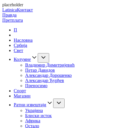
placeholder
Latinica
Контакт
Правда
Претплата
П
Насловна
Србија
Свет
Колумне
Владимир Димитријевић
Петар Давидов
Александар Дорошенко
Александар Ђурђев
Преносимо
Спорт
Магазин
Ратни извештаји
Украјина
Блиски исток
Африка
Остало