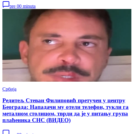
pre 00 minuta
Србија
Редитељ Стеван Филиповић претучен у центру
Београда: Нападачи му отели телефон, тукли га
металном столицом, тврди да је у питању група
плаћеника СНС (ВИДЕО)