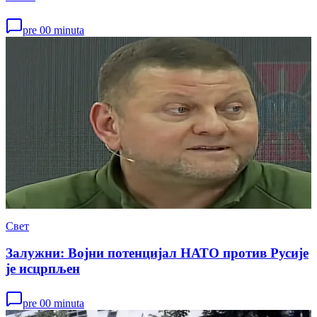
pre 00 minuta
Свет
Залужни: Војни потенцијал НАТО против Русије
је исцрпљен
pre 00 minuta