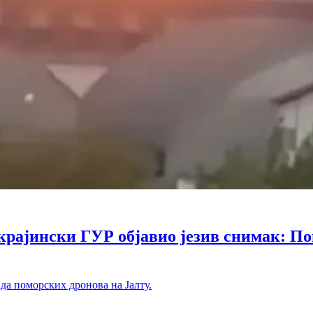
ински ГУР објавио језив снимак: Помо
ада поморских дронова на Јалту.