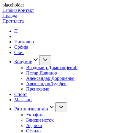
placeholder
Latinica
Контакт
Правда
Претплата
П
Насловна
Србија
Свет
Колумне
Владимир Димитријевић
Петар Давидов
Александар Дорошенко
Александар Ђурђев
Преносимо
Спорт
Магазин
Ратни извештаји
Украјина
Блиски исток
Африка
Остало