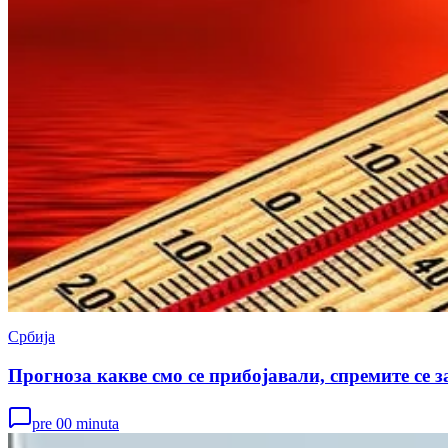
Србија
Прогноза какве смо се прибојавали, спремите се з
pre 00 minuta