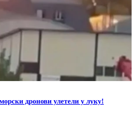
рски дронови улетели у луку!