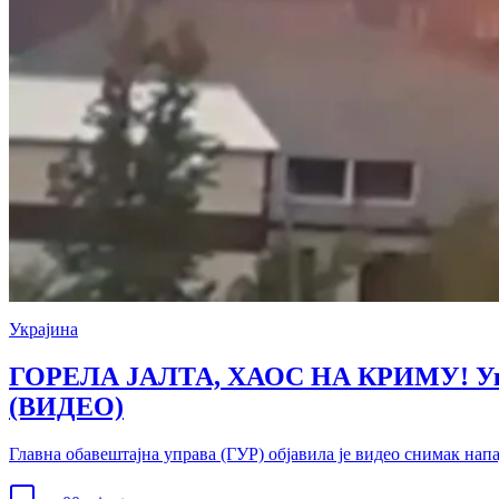
Украјина
ГОРЕЛА ЈАЛТА, ХАОС НА КРИМУ! Украј
(ВИДЕО)
Главна обавештајна управа (ГУР) објавила је видео снимак нап