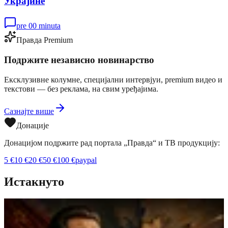
Украјине
pre 00 minuta
Правда Premium
Подржите независно новинарство
Ексклузивне колумне, специјални интервјуи, premium видео и
текстови — без реклама, на свим уређајима.
Сазнајте више
Донације
Донацијом подржите рад портала „Правда“ и ТВ продукцију:
5
€
10
€
20
€
50
€
100
€
paypal
Истакнуто