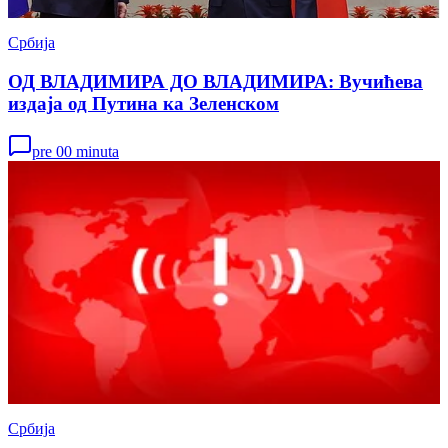
Србија
ОД ВЛАДИМИРА ДО ВЛАДИМИРА: Вучићева
издаја од Путина ка Зеленском
pre 00 minuta
Србија