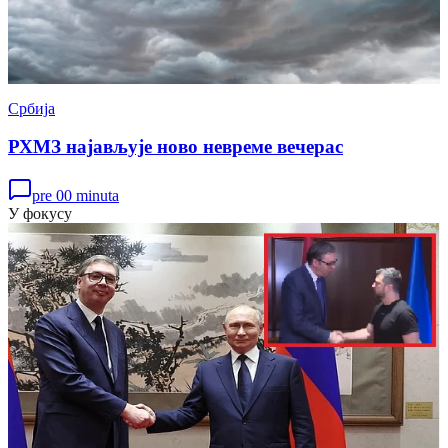
Србија
РХМЗ најављује ново невреме вечерас
pre 00 minuta
У фокусу