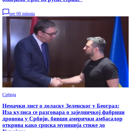
pre 00 minuta
Србија
Немачки лист о доласку Зеленског у Београд:
Иза кулиса се разговара о заједничкој фабрици
дронова у Србији, бивши амерички амбасадор
открива како српска муниција стиже до