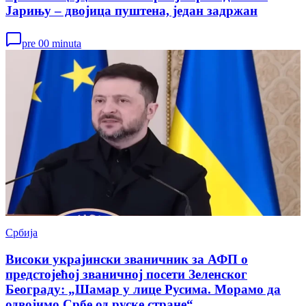
Јарињу – двојица пуштена, један задржан
pre 00 minuta
Србија
Високи украјински званичник за АФП о
предстојећој званичној посети Зеленског
Београду: „Шамар у лице Русима. Морамо да
одвојимо Србе од руске стране“