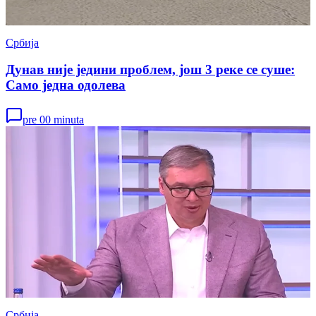
Србија
Дунав није једини проблем, још 3 реке се суше:
Само једна одолева
pre 00 minuta
Србија