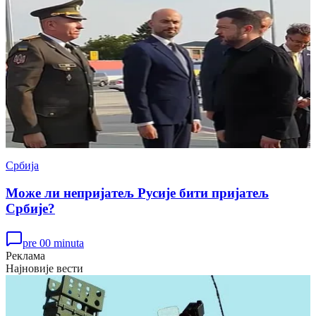
Србија
Може ли непријатељ Русије бити пријатељ
Србије?
pre 00 minuta
Реклама
Најновије вести