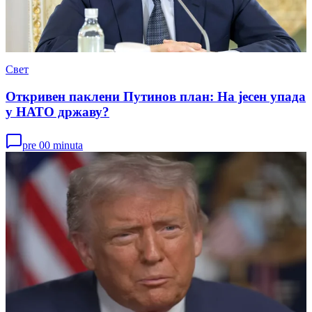
Свет
Откривен паклени Путинов план: На јесен упада
у НАТО државу?
pre 00 minuta