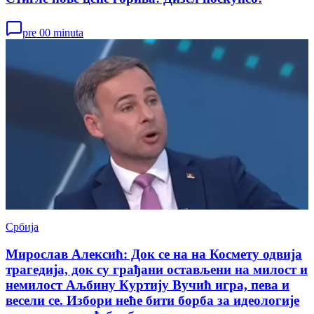
pre 00 minuta
Србија
Мирослав Алексић: Док се на на Космету одвија
трагедија, док су грађани остављени на милост и
немилост Аљбину Куртију Вучић игра, пева и
весели се. Избори неће бити борба за идеологије