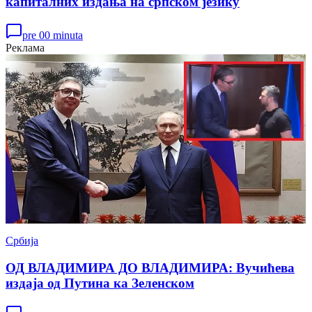
капиталних издања на српском језику
pre 00 minuta
Реклама
Србија
ОД ВЛАДИМИРА ДО ВЛАДИМИРА: Вучићева
издаја од Путина ка Зеленском