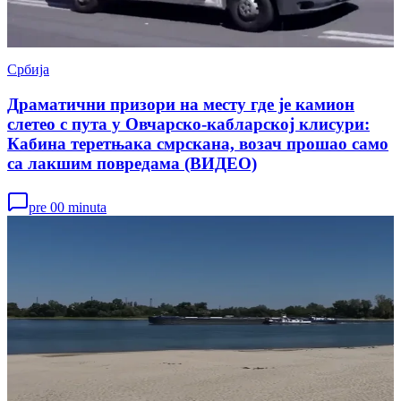
Србија
Драматични призори на месту где је камион
слетео с пута у Овчарско-кабларској клисури:
Кабина теретњака смрскана, возач прошао само
са лакшим повредама (ВИДЕО)
pre 00 minuta