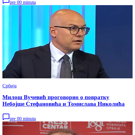
pre 00 minuta
Србија
Милош Вучевић проговорио о повратку
Небојше Стефановића и Томислава Николића
pre 00 minuta