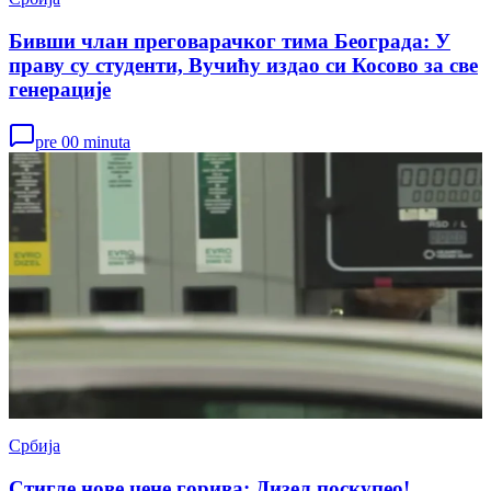
Бивши члан преговарачког тима Београда: У
праву су студенти, Вучићу издао си Косово за све
генерације
pre 00 minuta
Србија
Стигле нове цене горива: Дизел поскупео!