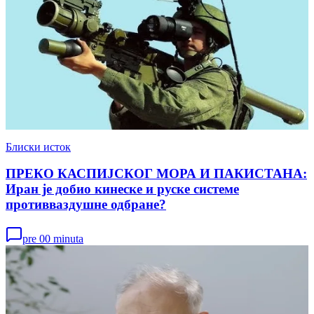
Блиски исток
ПРЕКО КАСПИЈСКОГ МОРА И ПАКИСТАНА:
Иран је добио кинеске и руске системе
противваздушне одбране?
pre 00 minuta