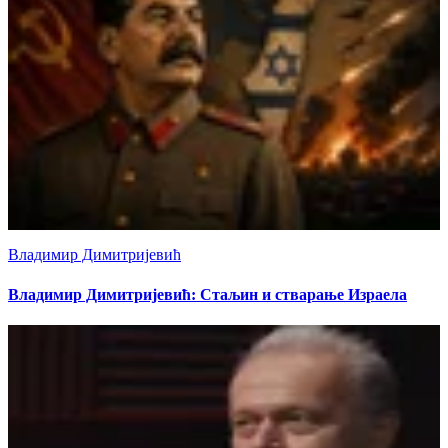
Владимир Димитријевић
Владимир Димитријевић: Стаљин и стварање Израела