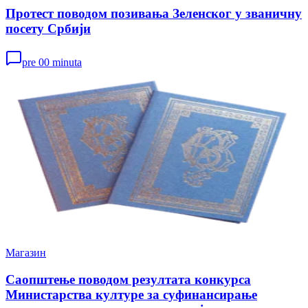
Протест поводом позивања Зеленског у званичну
посету Србији
pre 00 minuta
Магазин
Саопштење поводом резултата конкурса
Министарства културе за суфинансирање