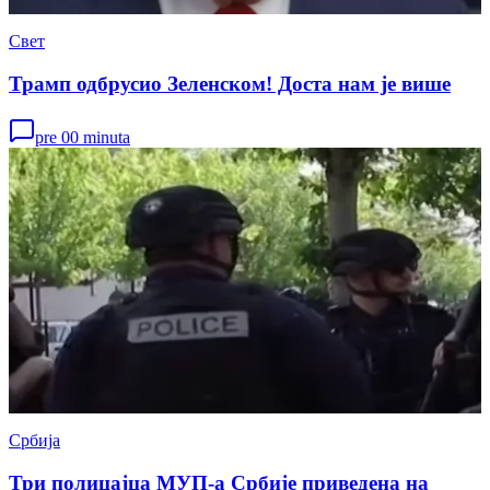
Свет
Трамп одбрусио Зеленском! Доста нам је више
pre 00 minuta
Србија
Три полицајца МУП-а Србије приведена на