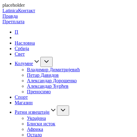
placeholder
Latinica
Контакт
Правда
Претплата
П
Насловна
Србија
Свет
Колумне
Владимир Димитријевић
Петар Давидов
Александар Дорошенко
Александар Ђурђев
Преносимо
Спорт
Магазин
Ратни извештаји
Украјина
Блиски исток
Африка
Остало