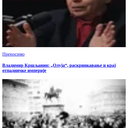
Преносимо
Владимир Кршљанин: „Олуја“, раскринкавање и крај
отпадничке империје