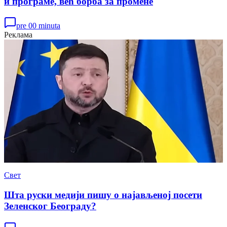
и програме, већ борба за промене
pre 00 minuta
Реклама
Свет
Шта руски медији пишу о најављеној посети
Зеленског Београду?