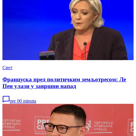
Свет
Француска пред политичким земљотресом: Ле
Пен улази у завршни напад
pre 00 minuta