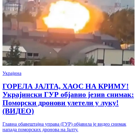
Украјина
ГОРЕЛА ЈАЛТА, ХАОС НА КРИМУ!
Украјински ГУР објавио језив снимак:
Поморски дронови улетели у луку!
(ВИДЕО)
Главна обавештајна управа (ГУР) објавила је видео снимак
напада поморских дронова на Јалту.