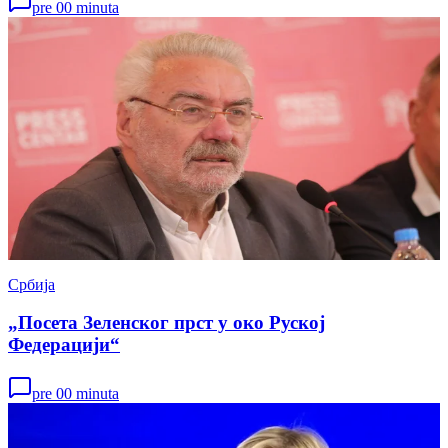
pre 00 minuta
Србија
„Посета Зеленског прст у око Руској
Федерацији“
pre 00 minuta