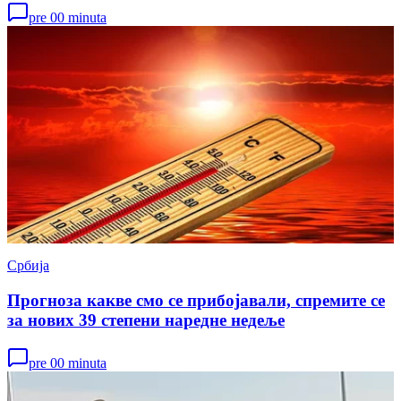
pre 00 minuta
Србија
Прогноза какве смо се прибојавали, спремите се
за нових 39 степени наредне недеље
pre 00 minuta