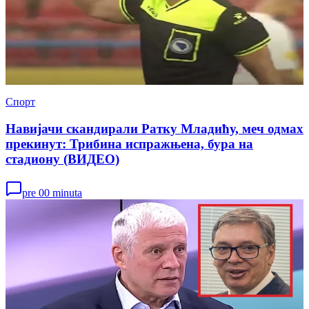
Спорт
Навијачи скандирали Ратку Младићу, меч одмах
прекинут: Трибина испражњена, бура на
стадиону (ВИДЕО)
pre 00 minuta