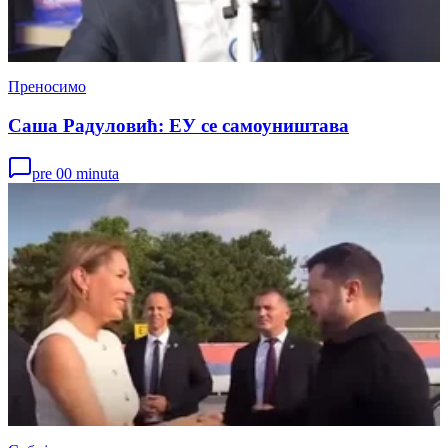
Преносимо
Саша Радуловић: ЕУ се самоуништава
pre 00 minuta