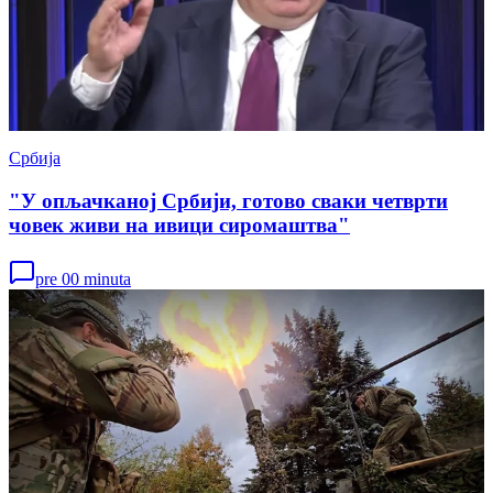
Србија
"У опљачканој Србији, готово сваки четврти
човек живи на ивици сиромаштва"
pre 00 minuta