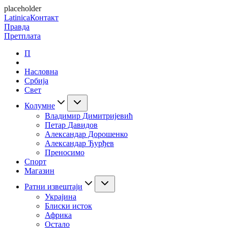
placeholder
Latinica
Контакт
Правда
Претплата
П
Насловна
Србија
Свет
Колумне
Владимир Димитријевић
Петар Давидов
Александар Дорошенко
Александар Ђурђев
Преносимо
Спорт
Магазин
Ратни извештаји
Украјина
Блиски исток
Африка
Остало