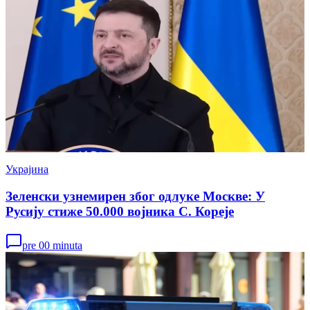
Украјина
Зеленски узнемирен због одлуке Москве: У
Русију стиже 50.000 војника С. Кореје
pre 00 minuta