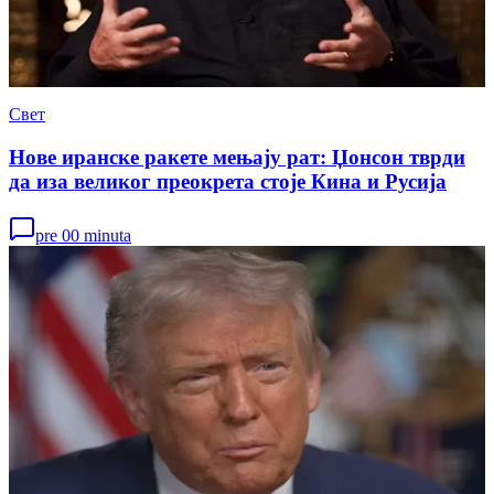
Свет
Нове иранске ракете мењају рат: Џонсон тврди
да иза великог преокрета стоје Кина и Русија
pre 00 minuta