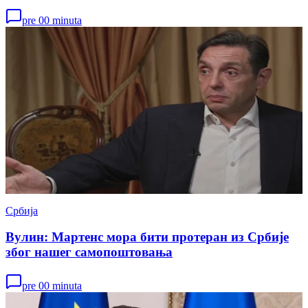
pre 00 minuta
Србија
Вулин: Мартенс мора бити протеран из Србије
због нашег самопоштовања
pre 00 minuta