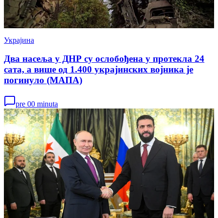
Украјина
Два насеља у ДНР су ослобођена у протекла 24
сата, а више од 1.400 украјинских војника је
погинуло (МАПА)
pre 00 minuta