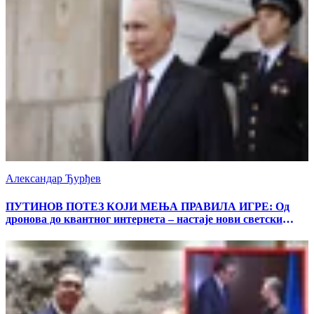
Александар Ђурђев
ПУТИНОВ ПОТЕЗ КОЈИ МЕЊА ПРАВИЛА ИГРЕ: Од
дронова до квантног интернета – настаје нови светски
поредак