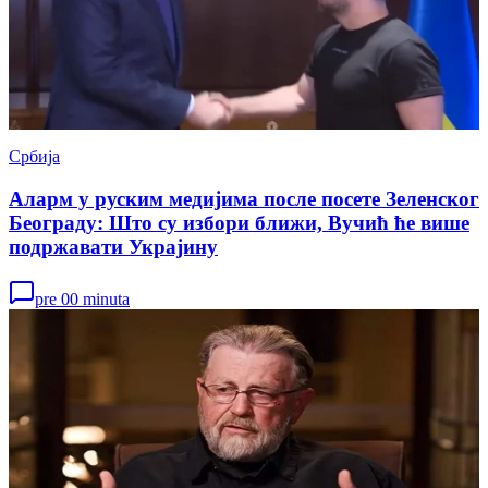
Србија
Аларм у руским медијима после посете Зеленског
Београду: Што су избори ближи, Вучић ће више
подржавати Украјину
pre 00 minuta