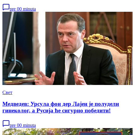
pre 00 minuta
Свет
Медведев: Урсула фон дер Лајен је полудели
гинеколог, а Русија ће сигурно победити!
pre 00 minuta