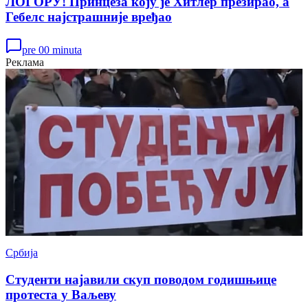
ЛОГОРУ! Принцеза коју је Хитлер презирао, а
Гебелс најстрашније вређао
pre 00 minuta
Реклама
Србија
Студенти најавили скуп поводом годишњице
протеста у Ваљеву