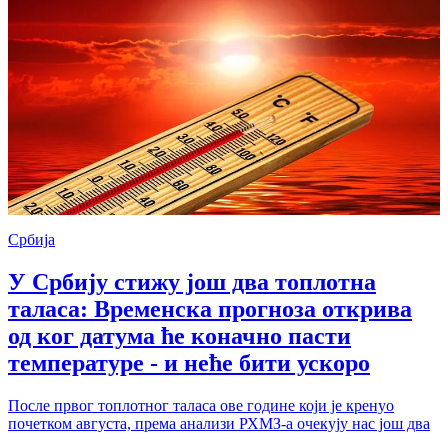
Србија
У Србију стижу још два топлотна
таласа: Временска прогноза открива
од ког датума ће коначно пасти
температуре - и неће бити ускоро
После првог топлотног таласа ове године који је кренуо
почетком августа, према анализи РХМЗ-а очекују нас још два