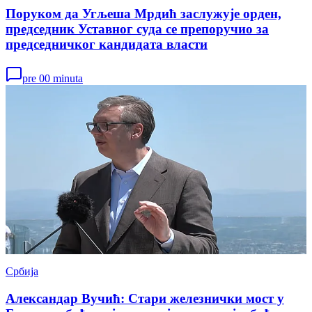
Поруком да Угљеша Мрдић заслужује орден,
председник Уставног суда се препоручио за
председничког кандидата власти
pre 00 minuta
Србија
Александар Вучић: Стари железнички мост у