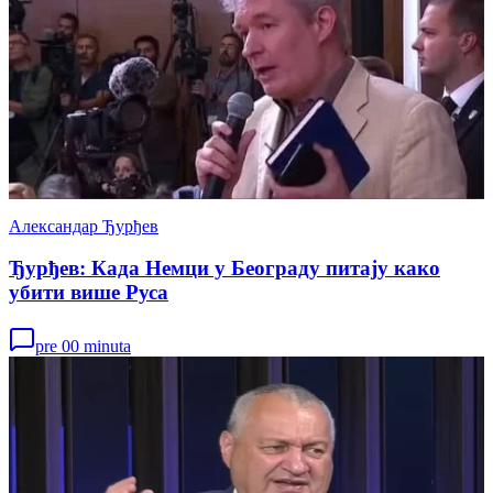
Александар Ђурђев
Ђурђев: Када Немци у Београду питају како
убити више Руса
pre 00 minuta