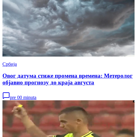
Србија
Овог датума стиже промена времена: Метеролог
објавио прогнозу до краја августа
pre 00 minuta