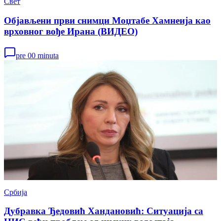
Свет
Објављени први снимци Моџтабе Хамнеија као
врховног вође Ирана (ВИДЕО)
pre 00 minuta
Србија
Дубравка Ђедовић Хандановић: Ситуација са