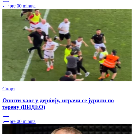
pre 00 minuta
Спорт
Општи хаос у дербију, играчи се јурили по
терену (ВИДЕО)
pre 00 minuta