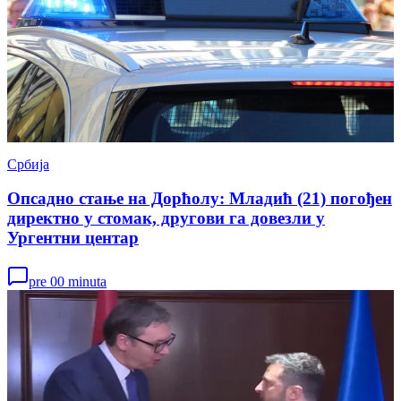
Србија
Опсадно стање на Дорћолу: Младић (21) погођен
директно у стомак, другови га довезли у
Ургентни центар
pre 00 minuta