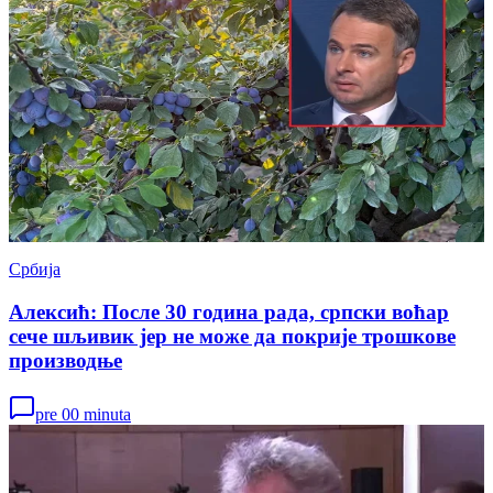
Србија
Алексић: После 30 година рада, српски воћар
сече шљивик јер не може да покрије трошкове
производњe
pre 00 minuta