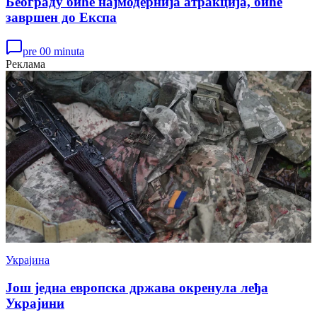
Београду биће најмодернија атракција, биће
завршен до Експа
pre 00 minuta
Реклама
Украјина
Још једна европска држава окренула леђа
Украјини