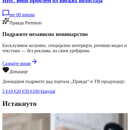
НИС већи проблем од ниских водостаја
pre 00 minuta
Правда Premium
Подржите независно новинарство
Ексклузивне колумне, специјални интервјуи, premium видео и
текстови — без реклама, на свим уређајима.
Сазнајте више
Донације
Донацијом подржите рад портала „Правда“ и ТВ продукцију:
5
€
10
€
20
€
50
€
100
€
paypal
Истакнуто