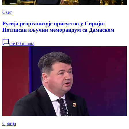
Свет
Русија реорганизује присуство у Сирији:
Потписан кључни меморандум са Дамаском
pre 00 minuta
Србија