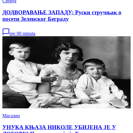
Србија
ДОДВОРАВАЊЕ ЗАПАДУ: Руски стручњак о
посети Зеленског Беграду
pre 00 minuta
Магазин
УНУКА КЊАЗА НИКОЛЕ УБИЈЕНА ЈЕ У