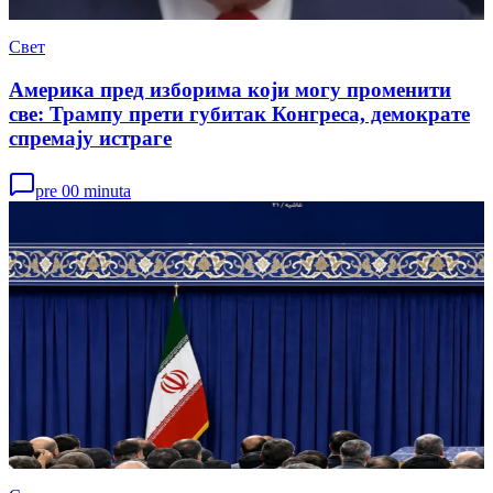
Свет
Америка пред изборима који могу променити
све: Трампу прети губитак Конгреса, демократе
спремају истраге
pre 00 minuta