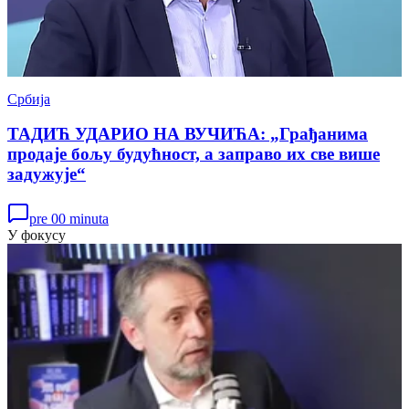
Србија
ТАДИЋ УДАРИО НА ВУЧИЋА: „Грађанима
продаје бољу будућност, а заправо их све више
задужује“
pre 00 minuta
У фокусу