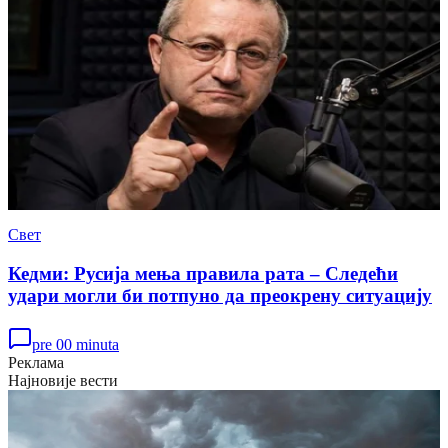
Свет
Кедми: Русија мења правила рата – Следећи
удари могли би потпуно да преокрену ситуацију
pre 00 minuta
Реклама
Најновије вести