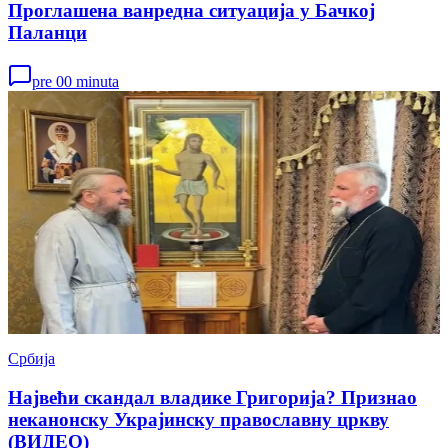
Проглашена ванредна ситуација у Бачкој
Паланци
pre 00 minuta
Србија
Највећи скандал владике Григорија? Признао
неканонску Украјинску православну цркву
(ВИДЕО)