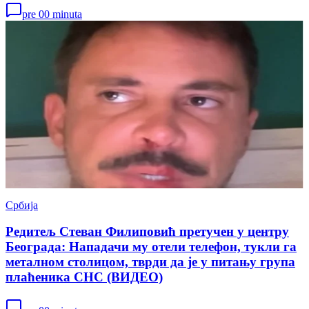
pre 00 minuta
Србија
Редитељ Стеван Филиповић претучен у центру
Београда: Нападачи му отели телефон, тукли га
металном столицом, тврди да је у питању група
плаћеника СНС (ВИДЕО)