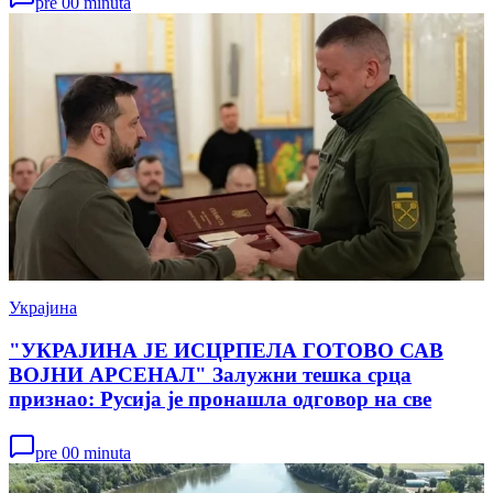
pre 00 minuta
Украјина
"УКРАЈИНА ЈЕ ИСЦРПЕЛА ГОТОВО САВ
ВОЈНИ АРСЕНАЛ" Залужни тешка срца
признао: Русија је пронашла одговор на све
pre 00 minuta