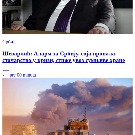
Србија
Шеварлић: Аларм за Србију, соја пропала,
сточарство у кризи, стиже увоз сумњиве хране
pre 00 minuta