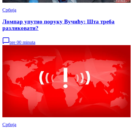
Србија
Ломпар упутио поруку Вучићу: Шта треба
разликовати?
pre 00 minuta
Србија