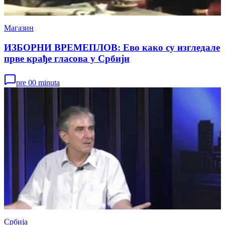
Магазин
ИЗБОРНИ ВРЕМЕПЛОВ: Ево како су изгледале
прве крађе гласова у Србији
pre 00 minuta
Србија