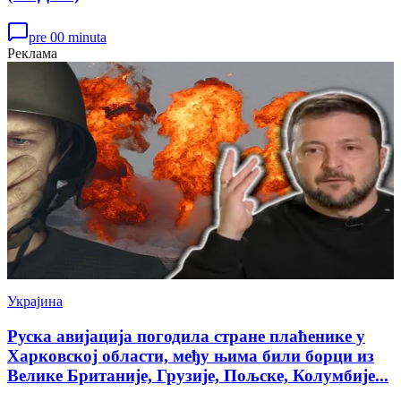
pre 00 minuta
Реклама
Украјина
Руска авијација погодила стране плаћенике у
Харковској области, међу њима били борци из
Велике Британије, Грузије, Пољске, Колумбије...