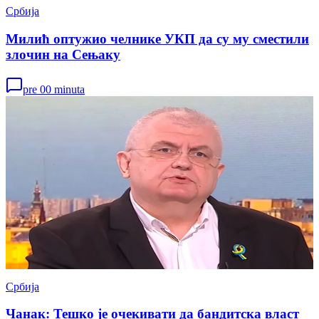
Србија
Милић оптужио челнике УКП да су му сместили
злочин на Сењаку
pre 00 minuta
Србија
Чанак: Тешко је очекивати да бандитска власт