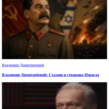
Владимир Димитријевић
Владимир Димитријевић: Стаљин и стварање Израела