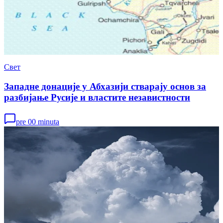
Свет
Западне донације у Абхазији стварају основ за
разбијање Русије и властите независтности
pre 00 minuta