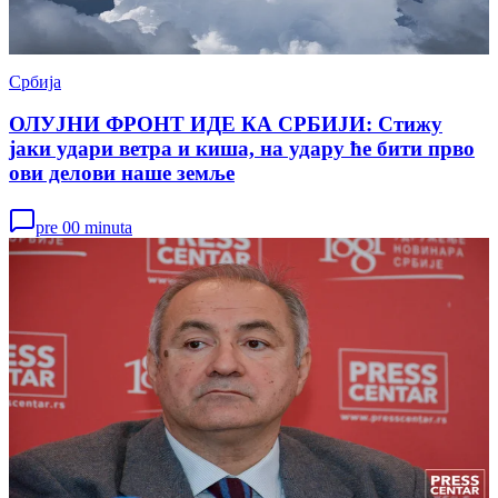
Србија
ОЛУЈНИ ФРОНТ ИДЕ КА СРБИЈИ: Стижу
јаки удари ветра и киша, на удару ће бити прво
ови делови наше земље
pre 00 minuta