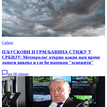
Србија
ПЉУСКОВИ И ГРМЉАВИНА СТИЖУ У
СРБИЈУ: Метеоролог открио какво нам време
доноси викенд и где ће напокон "освежити"
pre 00 minuta