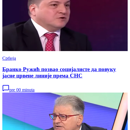
Србија
Бранко Ружић позвао социјалисте да повуку
јасне црвене линије према СНС
pre 00 minuta