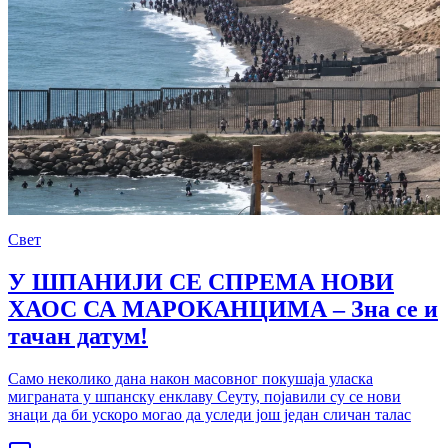
Свет
У ШПАНИЈИ СЕ СПРЕМА НОВИ
ХАОС СА МАРОКАНЦИМА – Зна се и
тачан датум!
Само неколико дана након масовног покушаја уласка
миграната у шпанску енклаву Сеуту, појавили су се нови
знаци да би ускоро могао да уследи још један сличан талас