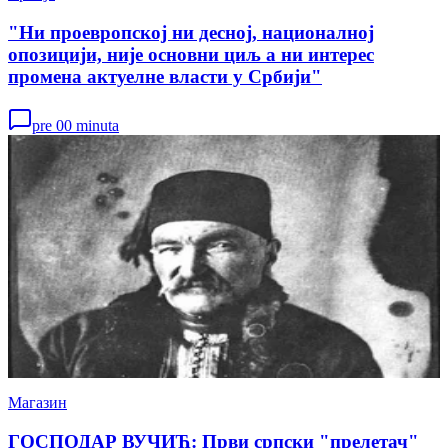
"Ни проевропској ни десној, националној
опозицији, није основни циљ а ни интерес
промена актуелне власти у Србији"
pre 00 minuta
Магазин
ГОСПОДАР ВУЧИЋ: Први српски "прелетач"