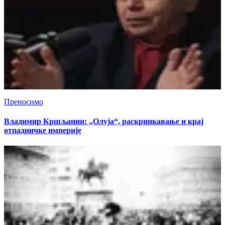
Преносимо
Владимир Кршљанин: „Олуја“, раскринкавање и крај
отпадничке империје