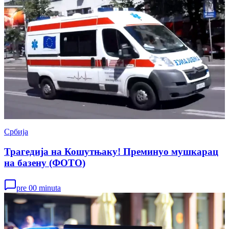
Србија
Трагедија на Кошутњаку! Преминуо мушкарац
на базену (ФОТО)
pre 00 minuta