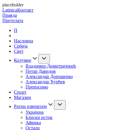
placeholder
Latinica
Контакт
Правда
Претплата
П
Насловна
Србија
Свет
Колумне
Владимир Димитријевић
Петар Давидов
Александар Дорошенко
Александар Ђурђев
Преносимо
Спорт
Магазин
Ратни извештаји
Украјина
Блиски исток
Африка
Остало