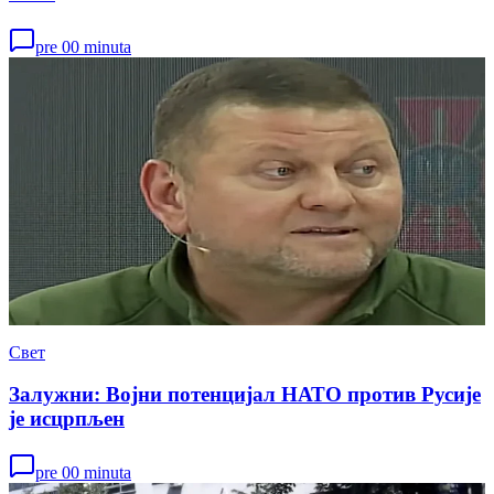
pre 00 minuta
Свет
Залужни: Војни потенцијал НАТО против Русије
је исцрпљен
pre 00 minuta