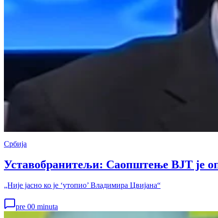
Србија
Уставобранитељи: Саопштење ВЈТ је оп
„Није јасно ко је ‘утопио’ Владимира Цвијана“
pre 00 minuta