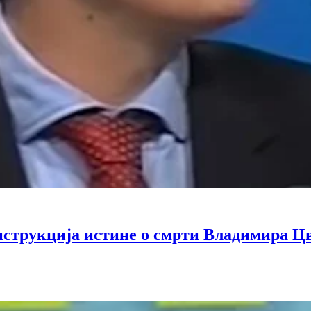
струкција истине о смрти Владимира Ц