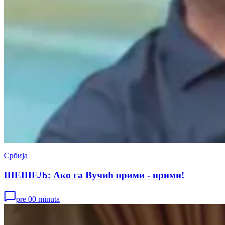
Србија
ШЕШЕЉ: Ако га Вучић прими - прими!
pre 00 minuta