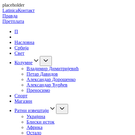
placeholder
Latinica
Контакт
Правда
Претплата
П
Насловна
Србија
Свет
Колумне
Владимир Димитријевић
Петар Давидов
Александар Дорошенко
Александар Ђурђев
Преносимо
Спорт
Магазин
Ратни извештаји
Украјина
Блиски исток
Африка
Остало