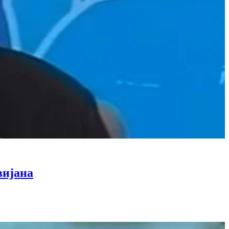
вијана