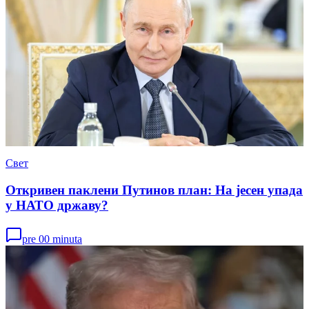
Свет
Откривен паклени Путинов план: На јесен упада
у НАТО државу?
pre 00 minuta