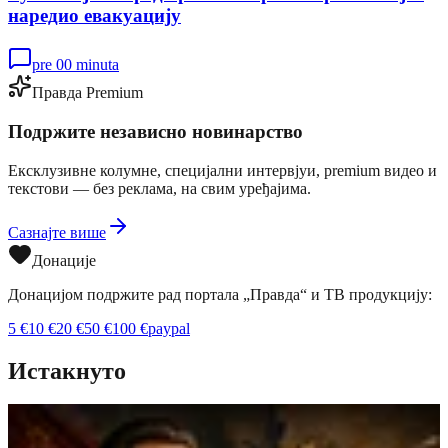
наредио евакуацију
pre 00 minuta
Правда Premium
Подржите независно новинарство
Ексклузивне колумне, специјални интервјуи, premium видео и
текстови — без реклама, на свим уређајима.
Сазнајте више
Донације
Донацијом подржите рад портала „Правда“ и ТВ продукцију:
5
€
10
€
20
€
50
€
100
€
paypal
Истакнуто