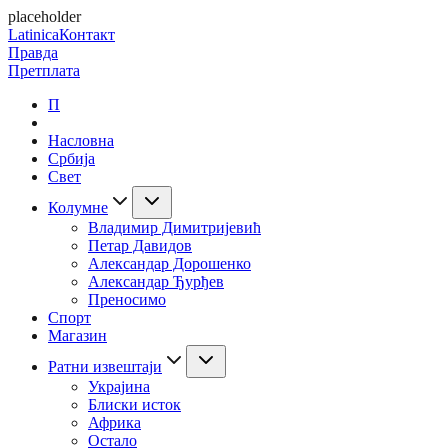
placeholder
Latinica
Контакт
Правда
Претплата
П
Насловна
Србија
Свет
Колумне
Владимир Димитријевић
Петар Давидов
Александар Дорошенко
Александар Ђурђев
Преносимо
Спорт
Магазин
Ратни извештаји
Украјина
Блиски исток
Африка
Остало