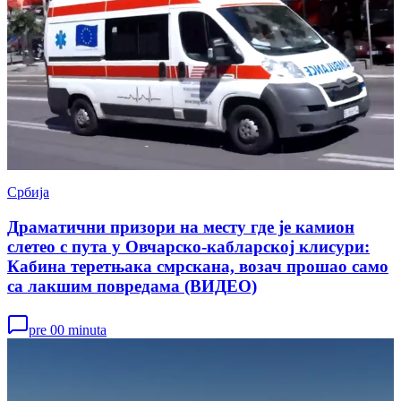
Србија
Драматични призори на месту где је камион
слетео с пута у Овчарско-кабларској клисури:
Кабина теретњака смрскана, возач прошао само
са лакшим повредама (ВИДЕО)
pre 00 minuta