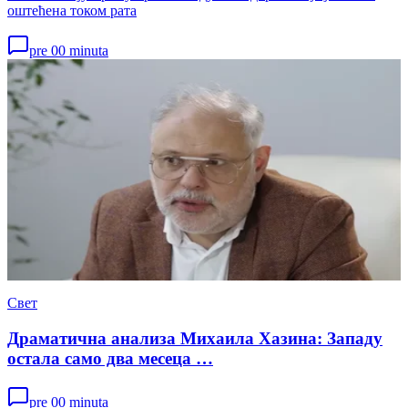
оштећена током рата
pre 00 minuta
Свет
Драматична анализа Михаила Хазина: Западу
остала само два месеца …
pre 00 minuta