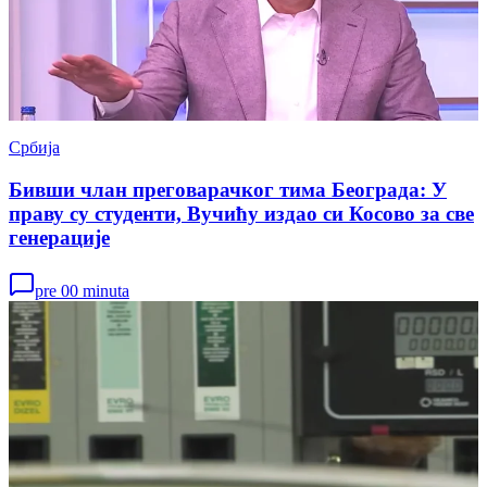
Србија
Бивши члан преговарачког тима Београда: У
праву су студенти, Вучићу издао си Косово за све
генерације
pre 00 minuta