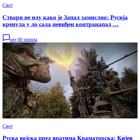
Свет
Ствари не иду како је Запад замислио: Русија
кренула у до сада невиђен контранапад …
pre 00 minuta
Свет
Руска војска пред вратима Краматорска: Кијев