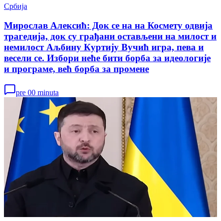
Србија
Мирослав Алексић: Док се на на Космету одвија
трагедија, док су грађани остављени на милост и
немилост Аљбину Куртију Вучић игра, пева и
весели се. Избори неће бити борба за идеологије
и програме, већ борба за промене
pre 00 minuta