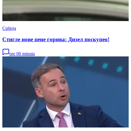
Србија
Стигле нове цене горива: Дизел поскупео!
pre 00 minuta