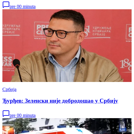
pre 00 minuta
Србија
Ђурђев: Зеленски није добродошао у Србију
pre 00 minuta