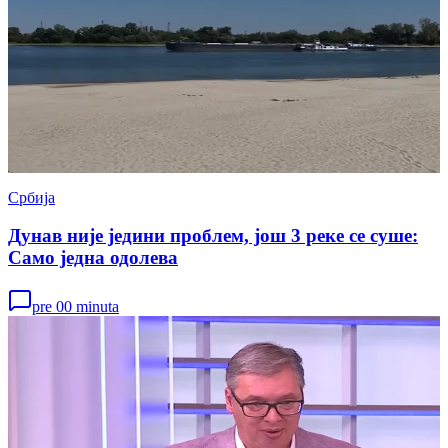
Србија
Дунав није једини проблем, још 3 реке се суше:
Само једна одолева
pre 00 minuta