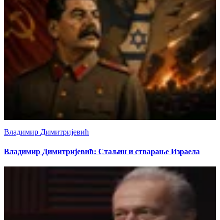
Владимир Димитријевић
Владимир Димитријевић: Стаљин и стварање Израела