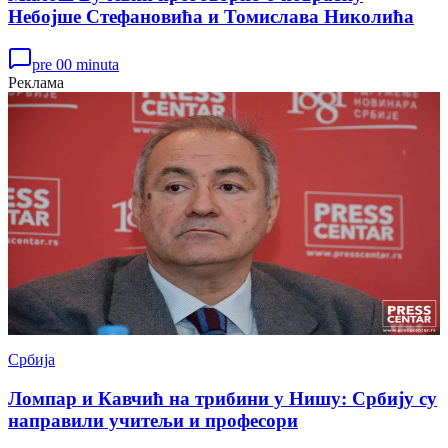
Небојше Стефановића и Томислава Николића
pre 00 minuta
Реклама
Србија
Ломпар и Кавчић на трибини у Нишу: Србију су
направили учитељи и професори