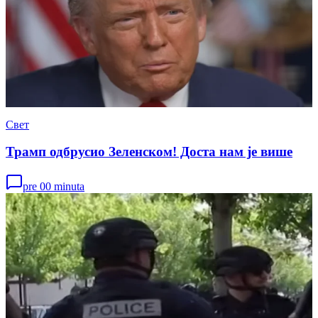
Свет
Трамп одбрусио Зеленском! Доста нам је више
pre 00 minuta