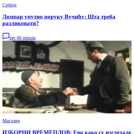
Србија
Ломпар упутио поруку Вучићу: Шта треба
разликовати?
pre 00 minuta
Магазин
ИЗБОРНИ ВРЕМЕПЛОВ: Ево како су изгледале