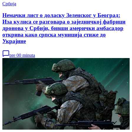
Србија
Немачки лист о доласку Зеленског у Београд:
Иза кулиса се разговара о заједничкој фабрици
дронова у Србији, бивши амерички амбасадор
открива како српска муниција стиже до
Украјине
pre 00 minuta