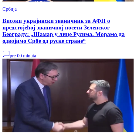
Србија
Високи украјински званичник за АФП о
предстојећој званичној посети Зеленског
Београду: „Шамар у лице Русима. Морамо да
одвојимо Србе од руске стране“
pre 00 minuta