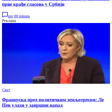
прве крађе гласова у Србији
pre 00 minuta
Реклама
Свет
Француска пред политичким земљотресом: Ле
Пен улази у завршни напад