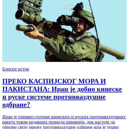
Блиски исток
ПРЕКО КАСПИЈСКОГ МОРА И
ПАКИСТАНА: Иран је добио кинеске
и руске системе противваздушне
одбране?
Иран је примио стотине кинеских и руских противваздушних
ракета током недавних периода примирја, док настоји да
обнови своју мрежу противваздушне одбране која је тешко