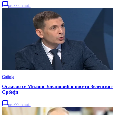
pre 00 minuta
Србија
Огласио се Милош Јовановић о посети Зеленског
Србији
pre 00 minuta