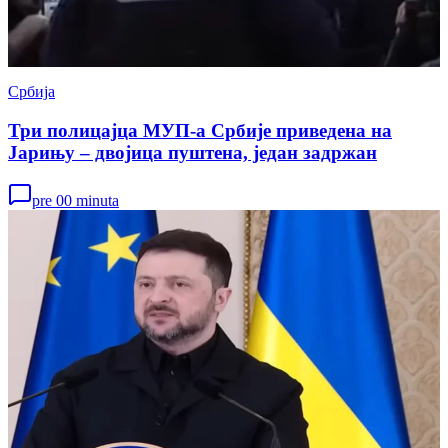
Србија
Три полицајца МУП-а Србије приведена на
Јарињу – двојица пуштена, један задржан
pre 00 minuta