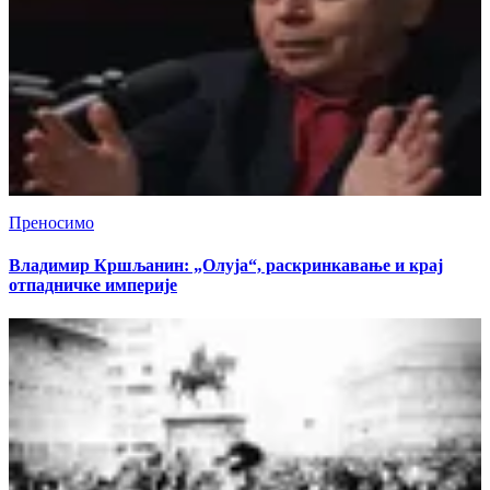
Преносимо
Владимир Кршљанин: „Олуја“, раскринкавање и крај
отпадничке империје