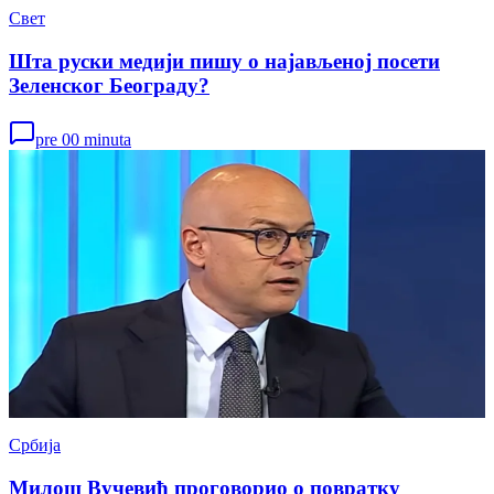
Свет
Шта руски медији пишу о најављеној посети
Зеленског Београду?
pre 00 minuta
Србија
Милош Вучевић проговорио о повратку