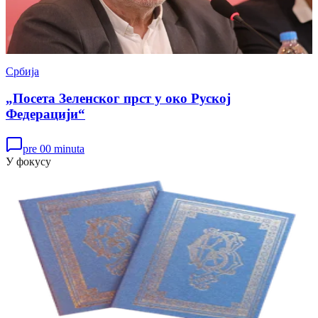
Србија
„Посета Зеленског прст у око Руској
Федерацији“
pre 00 minuta
У фокусу