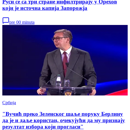
Руси се са три стране инфилтрирају у Орехов
који је источна капија Запорожја
pre 00 minuta
Србија
"Вучић преко Зеленског шаље поруку Берлину
да је и даље користан, очекујући да му признају
резултат избора који прогласи"