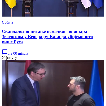
Србија
Скандалозно питање немачког новинара
Зеленском у Београду: Како да убијемо што
више Руса
pre 00 minuta
У фокусу