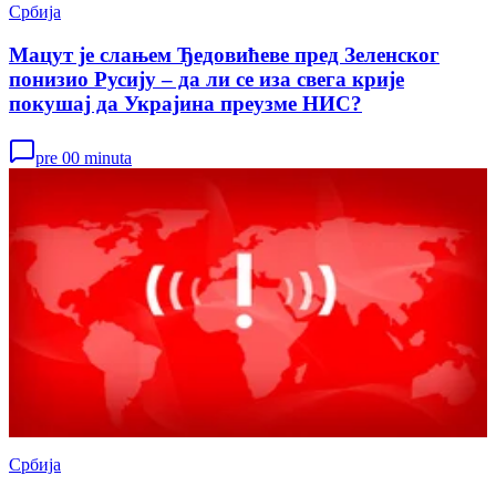
Србија
Мацут је слањем Ђедовићеве пред Зеленског
понизио Русију – да ли се иза свега крије
покушај да Украјина преузме НИС?
pre 00 minuta
Србија