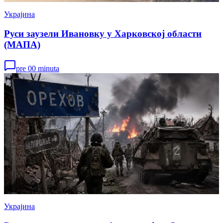
Украјина
Руси заузели Ивановку у Харковској области
(МАПА)
pre 00 minuta
Украјина