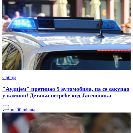
Србија
"Аудијем" претицао 5 аутомобила, па се закуцао
у камион! Детаљи несреће код Јасеновика
pre 00 minuta