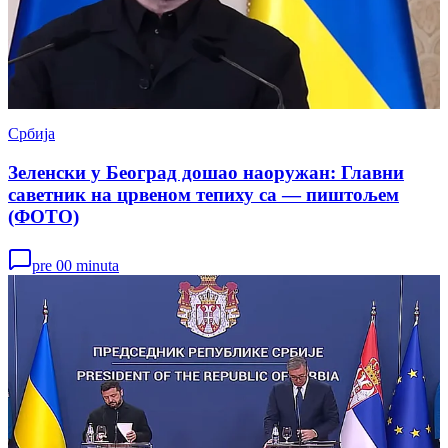
Србија
Зеленски у Београд дошао наоружан: Главни
саветник на црвеном тепиху са — пиштољем
(ФОТО)
pre 00 minuta