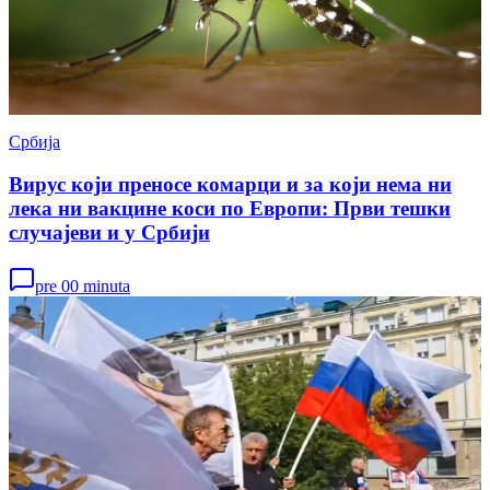
Србија
Вирус који преносе комарци и за који нема ни
лека ни вакцине коси по Европи: Први тешки
случајеви и у Србији
pre 00 minuta