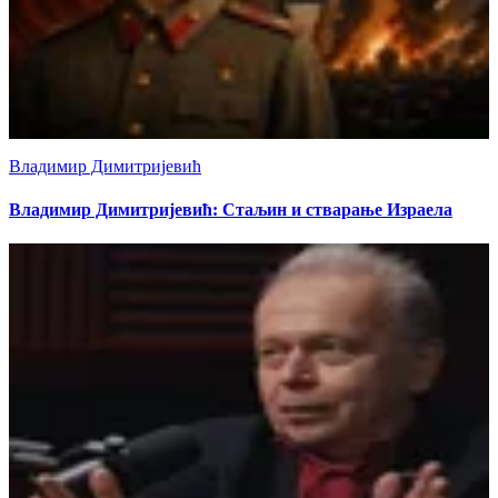
Владимир Димитријевић
Владимир Димитријевић: Стаљин и стварање Израела