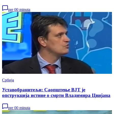
pre 00 minuta
Србија
Уставобранитељи: Саопштење ВЈТ је
опструкција истине о смрти Владимира Цвијана
pre 00 minuta