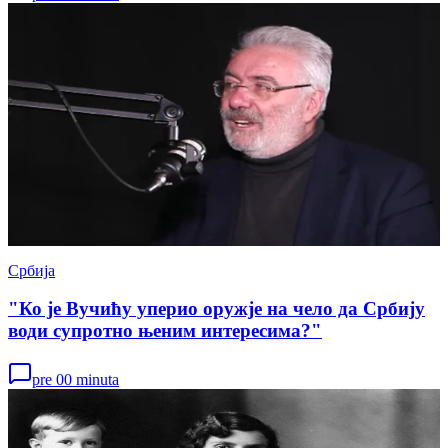
Србија
"Ко је Вучићу уперио оружје на чело да Србију
води супротно њеним интересима?"
pre 00 minuta