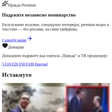
Правда Premium
Подржите независно новинарство
Ексклузивне колумне, специјални интервјуи, premium видео и
текстови — без реклама, на свим уређајима.
Сазнајте више
Донације
Донацијом подржите рад портала „Правда“ и ТВ продукцију:
5
€
10
€
20
€
50
€
100
€
paypal
Истакнуто