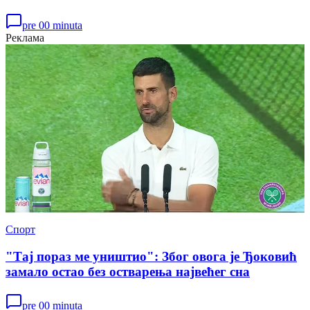
pre 00 minuta
Реклама
Спорт
"Тај пораз ме уништио": Због овога је Ђоковић
замало остао без остварења највећег сна
pre 00 minuta