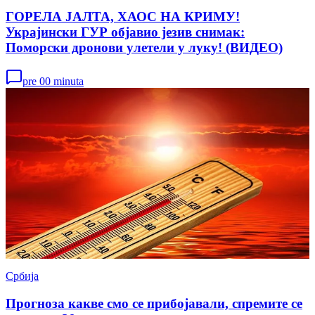
ГОРЕЛА ЈАЛТА, ХАОС НА КРИМУ!
Украјински ГУР објавио језив снимак:
Поморски дронови улетели у луку! (ВИДЕО)
pre 00 minuta
Србија
Прогноза какве смо се прибојавали, спремите се