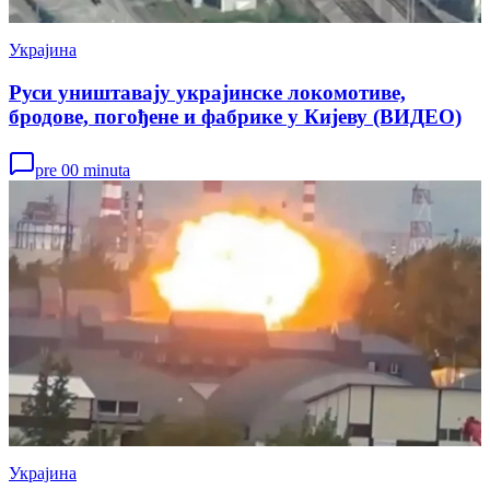
Украјина
Руси уништавају украјинске локомотиве,
бродове, погођене и фабрике у Кијеву (ВИДЕО)
pre 00 minuta
Украјина