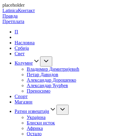
placeholder
Latinica
Контакт
Правда
Претплата
П
Насловна
Србија
Свет
Колумне
Владимир Димитријевић
Петар Давидов
Александар Дорошенко
Александар Ђурђев
Преносимо
Спорт
Магазин
Ратни извештаји
Украјина
Блиски исток
Африка
Остало