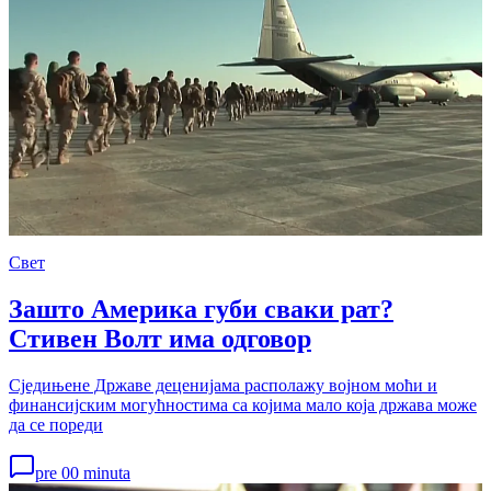
Свет
Зашто Америка губи сваки рат?
Стивен Волт има одговор
Сједињене Државе деценијама располажу војном моћи и
финансијским могућностима са којима мало која држава може
да се пореди
pre 00 minuta