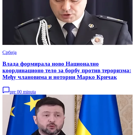
Србија
Влада формирала ново Национално
координационо тело за борбу против тероризма:
Међу члановима и ноторни Марко Кричак
pre 00 minuta