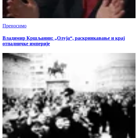
Преносимо
Владимир Кршљанин: „Олуја“, раскринкавање и крај
отпадничке империје