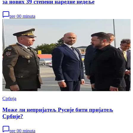
за нових 39 степени наредне недеље
pre 00 minuta
Србија
Може ли непријатељ Русије бити пријатељ
Србије?
pre 00 minuta