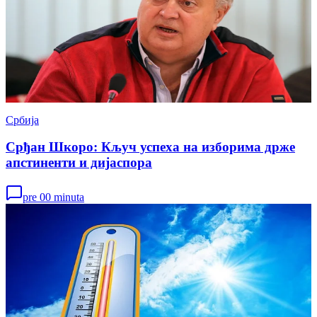
Србија
Срђан Шкоро: Кључ успеха на изборима држе
апстиненти и дијаспора
pre 00 minuta