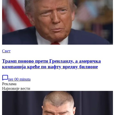
Свет
Трамп поново прети Гренланду, а америчка
компанија креће по нафту вредну билионе
pre 00 minuta
Реклама
Најновије вести