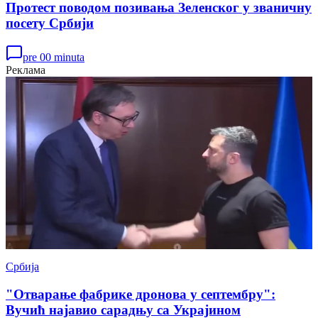
Протест поводом позивања Зеленског у званичну
посету Србији
pre 00 minuta
Реклама
Србија
"Отварање фабрике дронова у септембру":
Вучић најавио сарадњу са Украјином