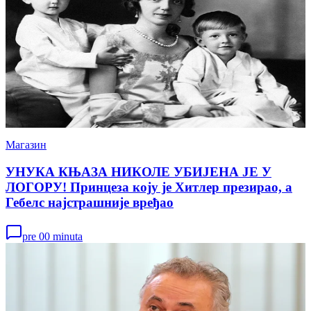
Магазин
УНУКА КЊАЗА НИКОЛЕ УБИЈЕНА ЈЕ У
ЛОГОРУ! Принцеза коју је Хитлер презирао, а
Гебелс најстрашније вређао
pre 00 minuta