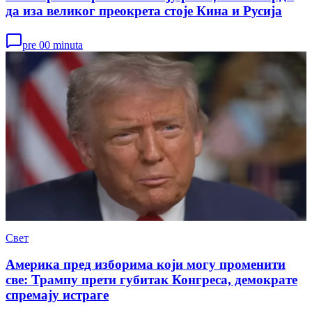
да иза великог преокрета стоје Кина и Русија
pre 00 minuta
Свет
Америка пред изборима који могу променити
све: Трампу прети губитак Конгреса, демократе
спремају истраге