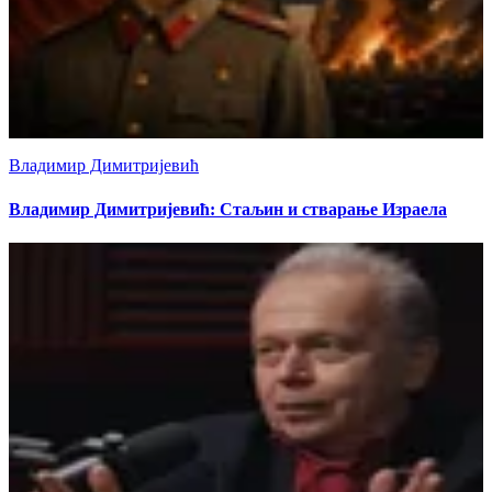
Владимир Димитријевић
Владимир Димитријевић: Стаљин и стварање Израела