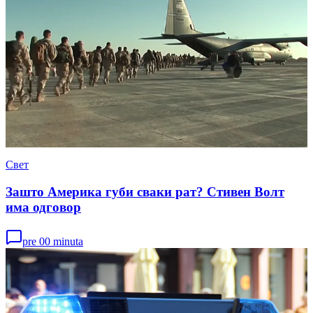
Свет
Зашто Америка губи сваки рат? Стивен Волт
има одговор
pre 00 minuta