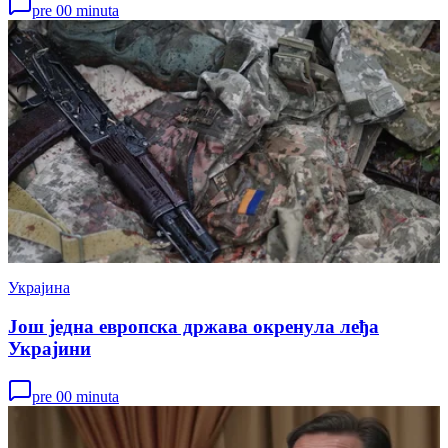
pre 00 minuta
Украјина
Још једна европска држава окренула леђа
Украјини
pre 00 minuta