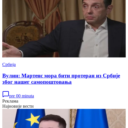
Србија
Вулин: Мартенс мора бити протеран из Србије
због нашег самопоштовања
pre 00 minuta
Реклама
Најновије вести