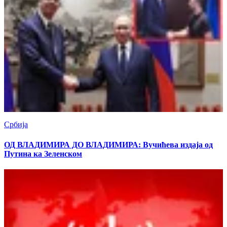
Србија
ОД ВЛАДИМИРА ДО ВЛАДИМИРА: Вучићева издаја од
Путина ка Зеленском