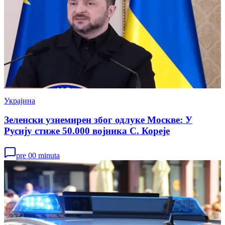
Украјина
Зеленски узнемирен због одлуке Москве: У
Русију стиже 50.000 војника С. Кореје
pre 00 minuta