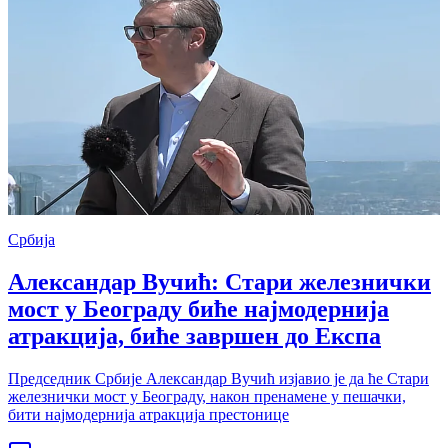
Србија
Александар Вучић: Стари железнички
мост у Београду биће најмодернија
атракција, биће завршен до Експа
Председник Србије Александар Вучић изјавио је да ће Стари
железнички мост у Београду, након пренамене у пешачки,
бити најмодернија атракција престонице