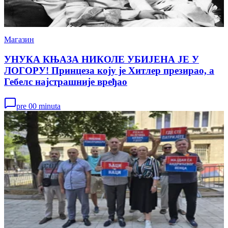
Магазин
УНУКА КЊАЗА НИКОЛЕ УБИЈЕНА ЈЕ У
ЛОГОРУ! Принцеза коју је Хитлер презирао, а
Гебелс најстрашније вређао
pre 00 minuta