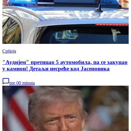
Србија
"Аудијем" претицао 5 аутомобила, па се закуцао
у камион! Детаљи несреће код Јасеновика
pre 00 minuta