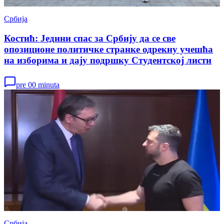
Србија
Костић: Једини спас за Србију да се све
опозиционе политичке странке одрекну учешћа
на изборима и дају подршку Студентској листи
pre 00 minuta
Србија