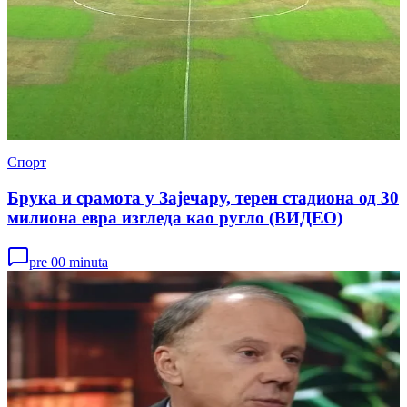
Спорт
Брука и срамота у Зајечару, терен стадиона од 30
милиона евра изгледа као ругло (ВИДЕО)
pre 00 minuta