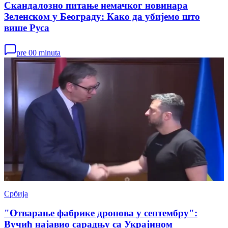
Скандалозно питање немачког новинара
Зеленском у Београду: Како да убијемо што
више Руса
pre 00 minuta
Србија
"Отварање фабрике дронова у септембру":
Вучић најавио сарадњу са Украјином