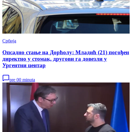
Србија
Опсадно стање на Дорћолу: Младић (21) погођен
директно у стомак, другови га довезли у
Ургентни центар
pre 00 minuta