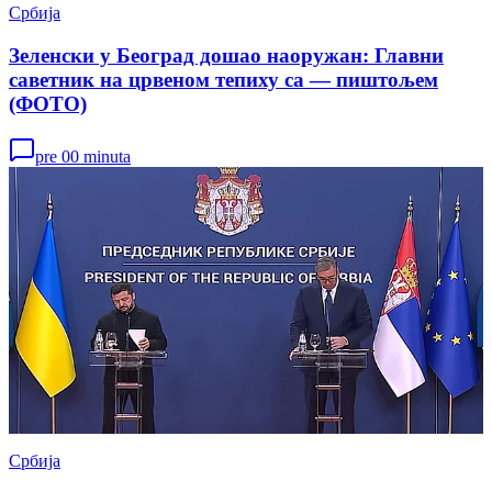
Србија
Зеленски у Београд дошао наоружан: Главни
саветник на црвеном тепиху са — пиштољем
(ФОТО)
pre 00 minuta
Србија