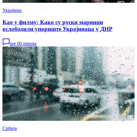
Украјина
Као у филму: Како су руски маринци
ослободили упориште Украјинаца у ДНР
pre 00 minuta
Србија