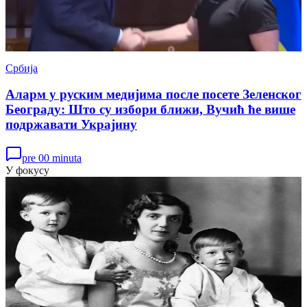
Србија
Аларм у руским медијима после посете Зеленског
Београду: Што су избори ближи, Вучић ће више
подржавати Украјину
pre 00 minuta
У фокусу