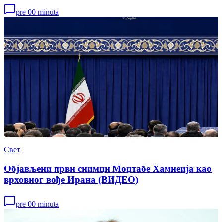
pre 00 minuta
Свет
Објављени први снимци Моџтабе Хамнеија као
врховног вође Ирана (ВИДЕО)
pre 00 minuta