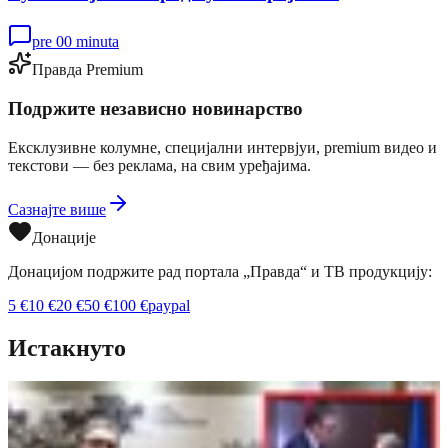
pre 00 minuta
Правда Premium
Подржите независно новинарство
Ексклузивне колумне, специјални интервјуи, premium видео и
текстови — без реклама, на свим уређајима.
Сазнајте више
Донације
Донацијом подржите рад портала „Правда“ и ТВ продукцију:
5
€
10
€
20
€
50
€
100
€
paypal
Истакнуто