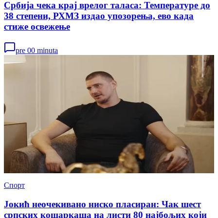
Србија чека крај врелог таласа: Температуре до
38 степени, РХМЗ издао упозорења, ево када
стиже освежење
pre 00 minuta
Спорт
Јокић неочекивано ниско пласиран: Чак шест
српских кошаркаша на листи 80 најбољих који