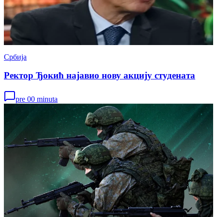
Србија
Ректор Ђокић најавио нову акцију студената
pre 00 minuta