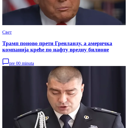
Свет
Трамп поново прети Гренланду, а америчка
компанија креће по нафту вредну билионе
pre 00 minuta