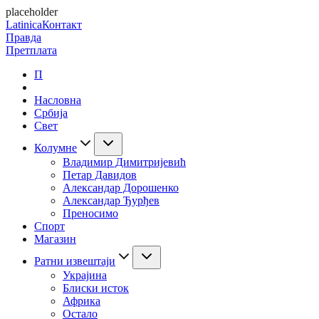
placeholder
Latinica
Контакт
Правда
Претплата
П
Насловна
Србија
Свет
Колумне
Владимир Димитријевић
Петар Давидов
Александар Дорошенко
Александар Ђурђев
Преносимо
Спорт
Магазин
Ратни извештаји
Украјина
Блиски исток
Африка
Остало