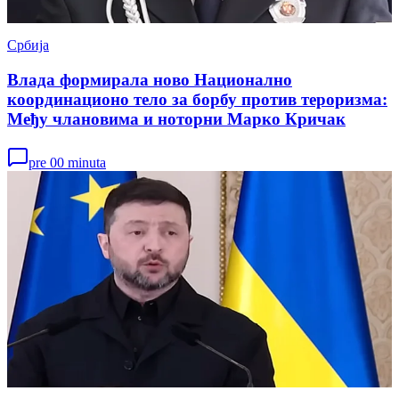
Србија
Влада формирала ново Национално
координационо тело за борбу против тероризма:
Међу члановима и ноторни Марко Кричак
pre 00 minuta