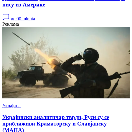
нису из Америке
pre 00 minuta
Реклама
Украјина
Украјински аналитичар тврди, Руси су се
приближиви Краматорску и Славјанску
(МАПА)