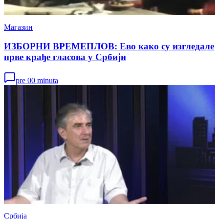
Магазин
ИЗБОРНИ ВРЕМЕПЛОВ: Ево како су изгледале
прве крађе гласова у Србији
pre 00 minuta
Србија