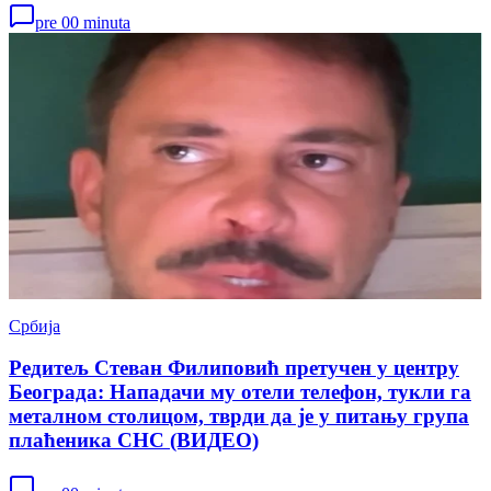
pre 00 minuta
Србија
Редитељ Стеван Филиповић претучен у центру
Београда: Нападачи му отели телефон, тукли га
металном столицом, тврди да је у питању група
плаћеника СНС (ВИДЕО)