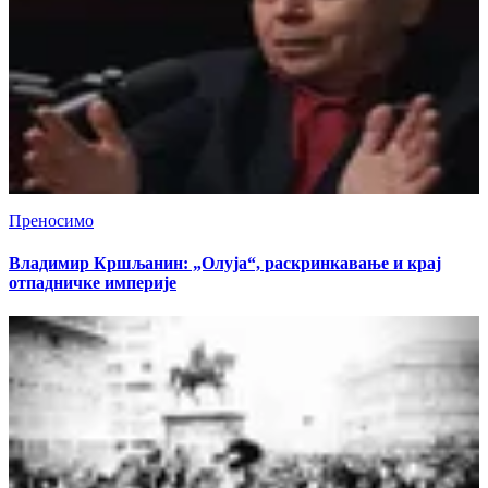
Преносимо
Владимир Кршљанин: „Олуја“, раскринкавање и крај
отпадничке империје