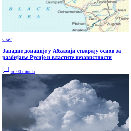
Свет
Западне донације у Абхазији стварају основ за
разбијање Русије и властите независтности
pre 00 minuta