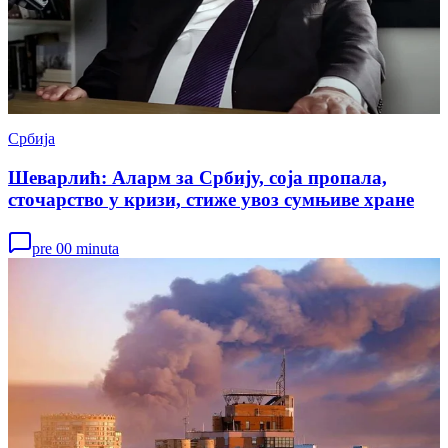
Србија
Шеварлић: Аларм за Србију, соја пропала,
сточарство у кризи, стиже увоз сумњиве хране
pre 00 minuta