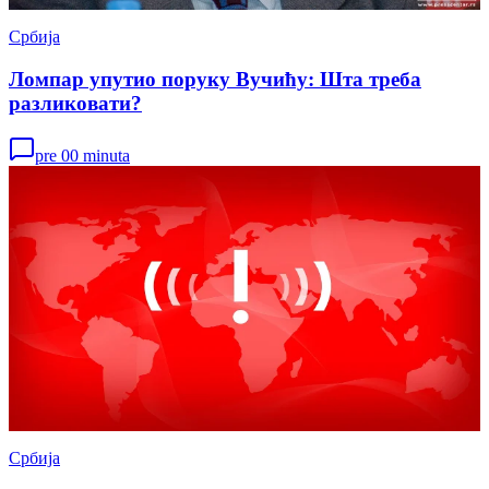
Србија
Ломпар упутио поруку Вучићу: Шта треба
разликовати?
pre 00 minuta
Србија