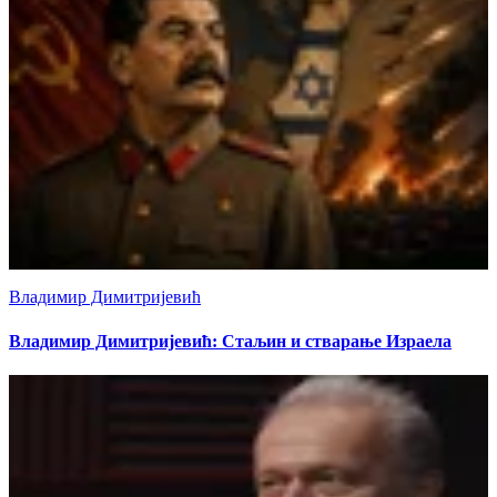
Владимир Димитријевић
Владимир Димитријевић: Стаљин и стварање Израела