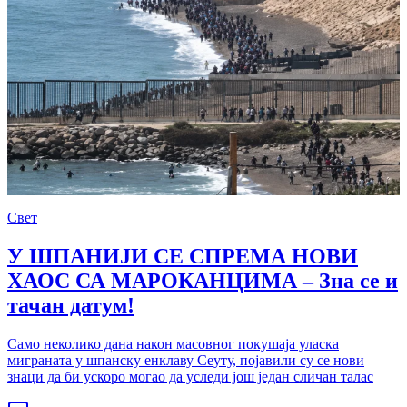
Свет
У ШПАНИЈИ СЕ СПРЕМА НОВИ
ХАОС СА МАРОКАНЦИМА – Зна се и
тачан датум!
Само неколико дана након масовног покушаја уласка
миграната у шпанску енклаву Сеуту, појавили су се нови
знаци да би ускоро могао да уследи још један сличан талас