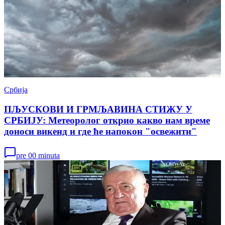
Србија
ПЉУСКОВИ И ГРМЉАВИНА СТИЖУ У
СРБИЈУ: Метеоролог открио какво нам време
доноси викенд и где ће напокон "освежити"
pre 00 minuta