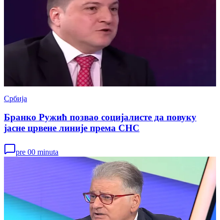
Србија
Бранко Ружић позвао социјалисте да повуку
јасне црвене линије према СНС
pre 00 minuta