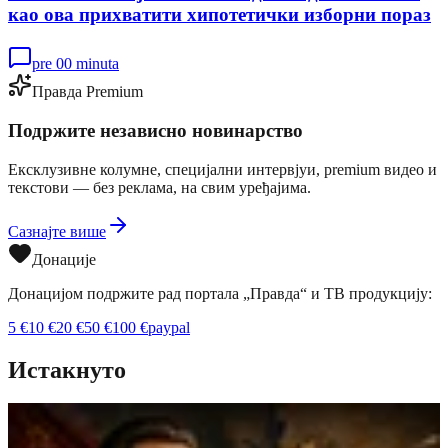
као ова прихватити хипотетички изборни пораз
pre 00 minuta
Правда Premium
Подржите независно новинарство
Ексклузивне колумне, специјални интервјуи, premium видео и
текстови — без реклама, на свим уређајима.
Сазнајте више
Донације
Донацијом подржите рад портала „Правда“ и ТВ продукцију:
5
€
10
€
20
€
50
€
100
€
paypal
Истакнуто