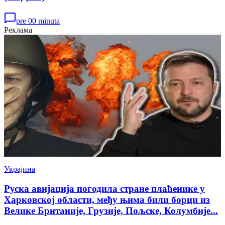
pre 00 minuta
Реклама
Украјина
Руска авијација погодила стране плаћенике у
Харковској области, међу њима били борци из
Велике Британије, Грузије, Пољске, Колумбије...