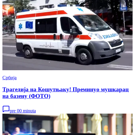
Србија
Трагедија на Кошутњаку! Преминуо мушкарац
на базену (ФОТО)
pre 00 minuta