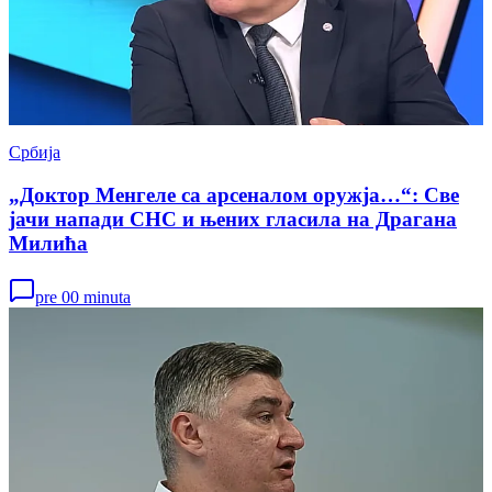
Србија
„Доктор Менгеле са арсеналом оружја…“: Све
јачи напади СНС и њених гласила на Драгана
Милића
pre 00 minuta