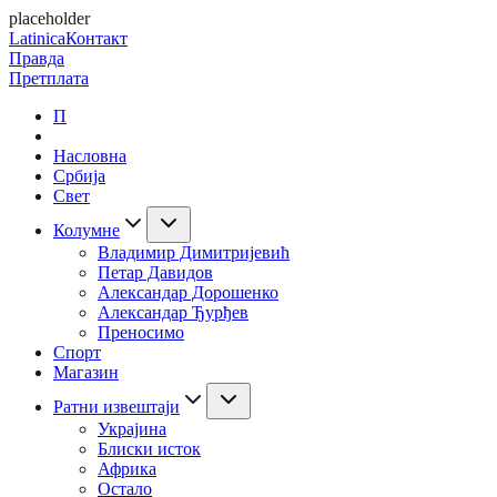
placeholder
Latinica
Контакт
Правда
Претплата
П
Насловна
Србија
Свет
Колумне
Владимир Димитријевић
Петар Давидов
Александар Дорошенко
Александар Ђурђев
Преносимо
Спорт
Магазин
Ратни извештаји
Украјина
Блиски исток
Африка
Остало