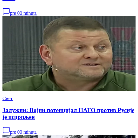
pre 00 minuta
Свет
Залужни: Војни потенцијал НАТО против Русије
је исцрпљен
pre 00 minuta