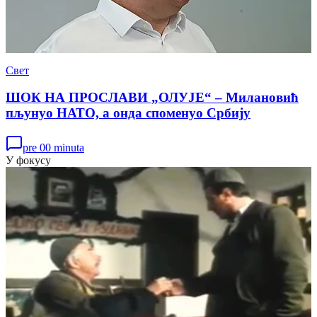
Свет
ШОК НА ПРОСЛАВИ „ОЛУЈЕ“ – Милановић
пљунуо НАТО, а онда споменуо Србију
pre 00 minuta
У фокусу