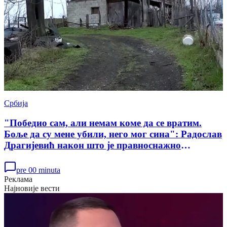
Србија
"Победио сам, али немам коме да се вратим.
Боље да су мене убили, него мог сина": Радослав
Драгијевић након што је правноснажно
ослобођен у случају убиства Данке Илић
pre 00 minuta
Реклама
Најновије вести