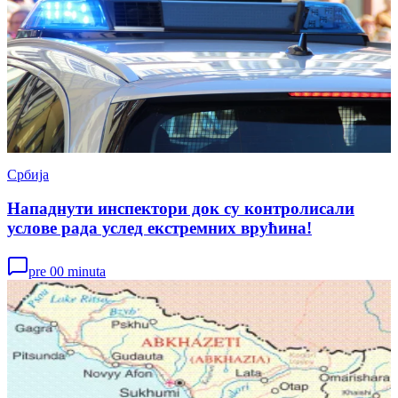
Србија
Нападнути инспектори док су контролисали
услове рада услед екстремних врућина!
pre 00 minuta