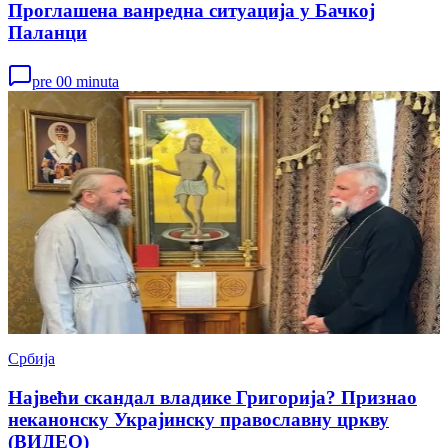
Проглашена ванредна ситуација у Бачкој
Паланци
pre 00 minuta
Србија
Највећи скандал владике Григорија? Признао
неканонску Украјинску православну цркву
(ВИДЕО)