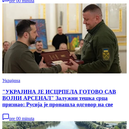
pre 00 minuta
Украјина
"УКРАЈИНА ЈЕ ИСЦРПЕЛА ГОТОВО САВ
ВОЈНИ АРСЕНАЛ" Залужни тешка срца
признао: Русија је пронашла одговор на све
pre 00 minuta