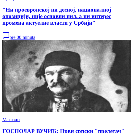
"Ни проевропској ни десној, националној
опозицији, није основни циљ а ни интерес
промена актуелне власти у Србији"
pre 00 minuta
Магазин
ГОСПОДАР ВУЧИЋ: Први српски "прелетач"