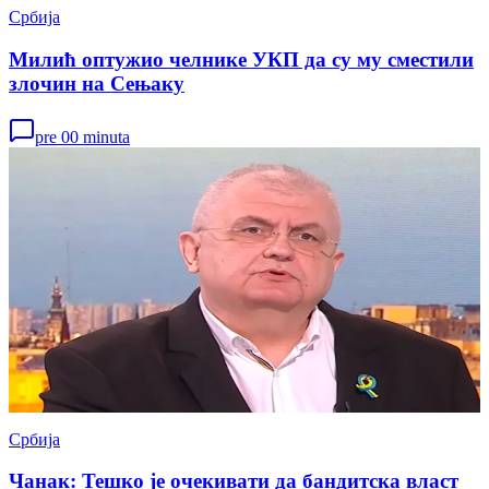
Србија
Милић оптужио челнике УКП да су му сместили
злочин на Сењаку
pre 00 minuta
Србија
Чанак: Тешко је очекивати да бандитска власт