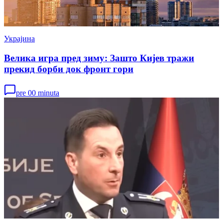
Украјина
Велика игра пред зиму: Зашто Кијев тражи
прекид борби док фронт гори
pre 00 minuta