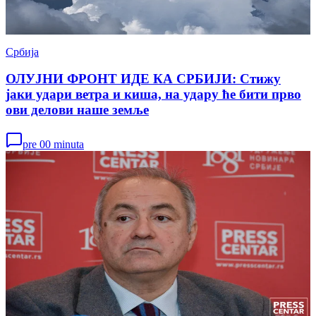
Србија
ОЛУЈНИ ФРОНТ ИДЕ КА СРБИЈИ: Стижу
јаки удари ветра и киша, на удару ће бити прво
ови делови наше земље
pre 00 minuta