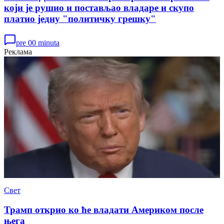
који је рушио и постављао владаре и скупо
платио једну "политичку грешку"
pre 00 minuta
Реклама
Свет
Трамп открио ко ће владати Америком после
њега