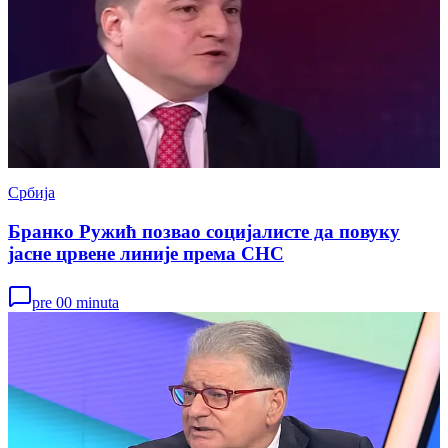
Србија
Бранко Ружић позвао социјалисте да повуку
јасне црвене линије према СНС
pre 00 minuta