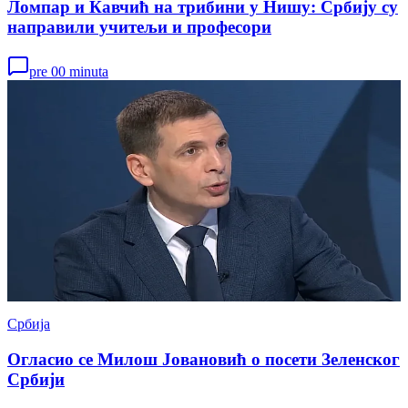
Ломпар и Кавчић на трибини у Нишу: Србију су
направили учитељи и професори
pre 00 minuta
Србија
Огласио се Милош Јовановић о посети Зеленског
Србији