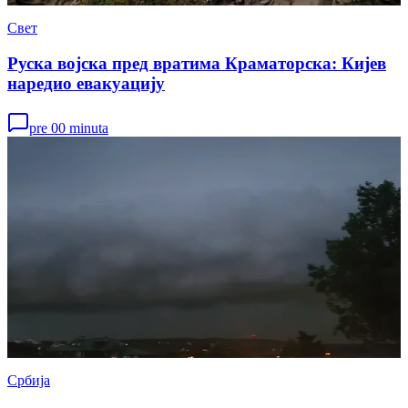
Свет
Руска војска пред вратима Краматорска: Кијев
наредио евакуацију
pre 00 minuta
Србија