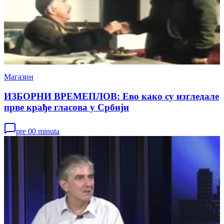
Магазин
ИЗБОРНИ ВРЕМЕПЛОВ: Ево како су изгледале
прве крађе гласова у Србији
pre 00 minuta