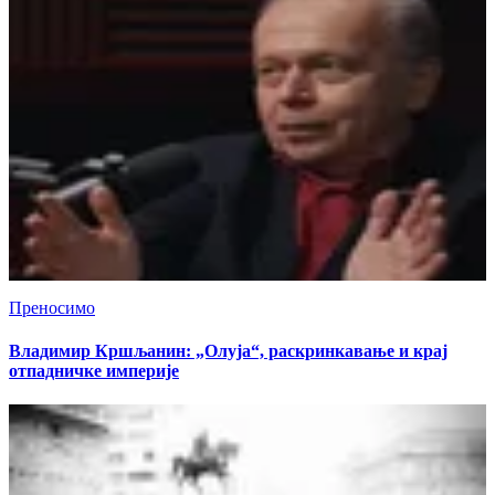
Преносимо
Владимир Кршљанин: „Олуја“, раскринкавање и крај
отпадничке империје