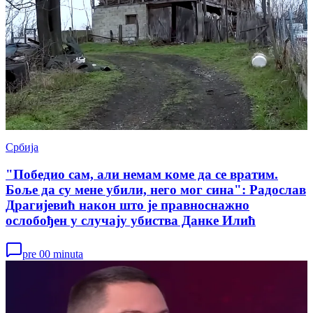
Србија
"Победио сам, али немам коме да се вратим.
Боље да су мене убили, него мог сина": Радослав
Драгијевић након што је правноснажно
ослобођен у случају убиства Данке Илић
pre 00 minuta