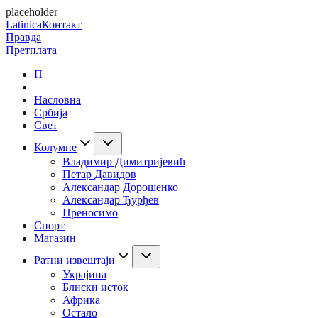
placeholder
Latinica
Контакт
Правда
Претплата
П
Насловна
Србија
Свет
Колумне
Владимир Димитријевић
Петар Давидов
Александар Дорошенко
Александар Ђурђев
Преносимо
Спорт
Магазин
Ратни извештаји
Украјина
Блиски исток
Африка
Остало