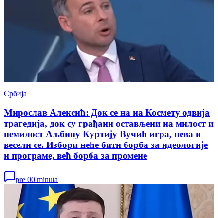
Србија
Мирослав Алексић: Док се на на Космету одвија
трагедија, док су грађани остављени на милост и
немилост Аљбину Куртију Вучић игра, пева и
весели се. Избори неће бити борба за идеологије
и програме, већ борба за промене
pre 00 minuta