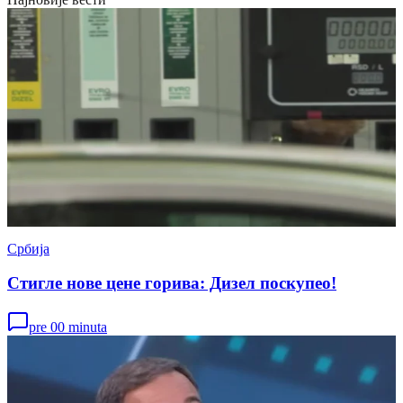
Србија
Стигле нове цене горива: Дизел поскупео!
pre 00 minuta