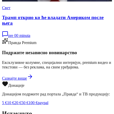
Свет
Трамп открио ко ће владати Америком после
њега
pre 00 minuta
Правда Premium
Подржите независно новинарство
Ексклузивне колумне, специјални интервјуи, premium видео и
текстови — без реклама, на свим уређајима.
Сазнајте више
Донације
Донацијом подржите рад портала „Правда“ и ТВ продукцију:
5
€
10
€
20
€
50
€
100
€
paypal
Истакнуто