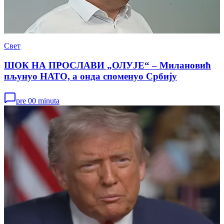
Свет
ШОК НА ПРОСЛАВИ „ОЛУЈЕ“ – Милановић
пљунуо НАТО, а онда споменуо Србију
pre 00 minuta