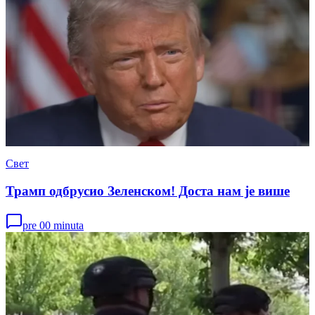
Свет
Трамп одбрусио Зеленском! Доста нам је више
pre 00 minuta