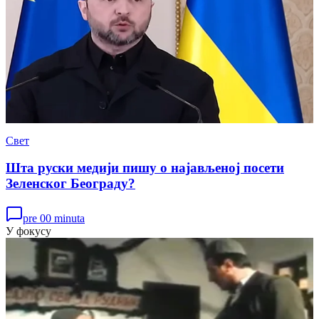
Свет
Шта руски медији пишу о најављеној посети
Зеленског Београду?
pre 00 minuta
У фокусу