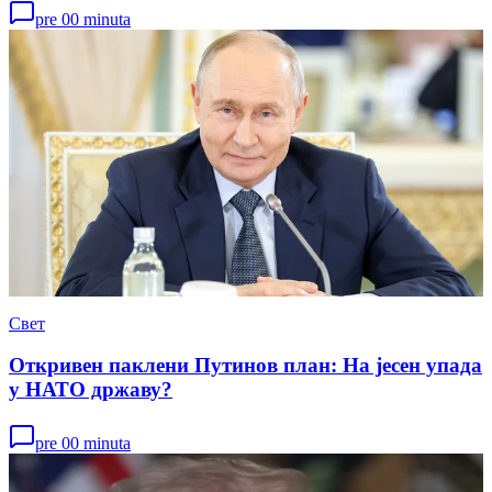
pre 00 minuta
Свет
Откривен паклени Путинов план: На јесен упада
у НАТО државу?
pre 00 minuta