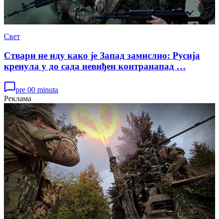
Свет
Ствари не иду како је Запад замислио: Русија
кренула у до сада невиђен контранапад …
pre 00 minuta
Реклама