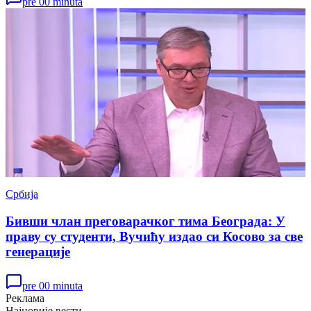
pre 00 minuta
Србија
Бивши члан преговарачког тима Београда: У
праву су студенти, Вучићу издао си Косово за све
генерације
pre 00 minuta
Реклама
Најновије вести