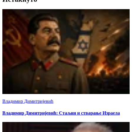
Владимир Димитријевић
Владимир Димитријевић: Стаљин и стварање Израела