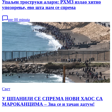
Упаљен троструки аларм: РХМЗ издао хитно
упозорење, ево шта нам се спрема
pre 00 minuta
Свет
У ШПАНИЈИ СЕ СПРЕМА НОВИ ХАОС СА
МАРОКАНЦИМА – Зна се и тачан датум!