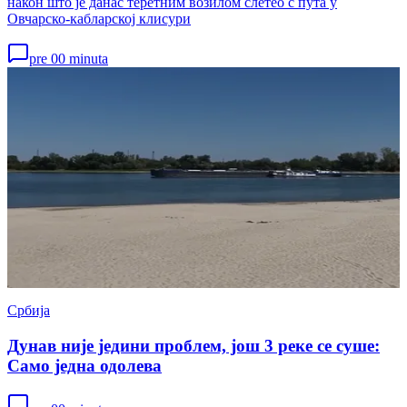
након што је данас теретним возилом слетео с пута у
Овчарско-кабларској клисури
pre 00 minuta
Србија
Дунав није једини проблем, још 3 реке се суше:
Само једна одолева