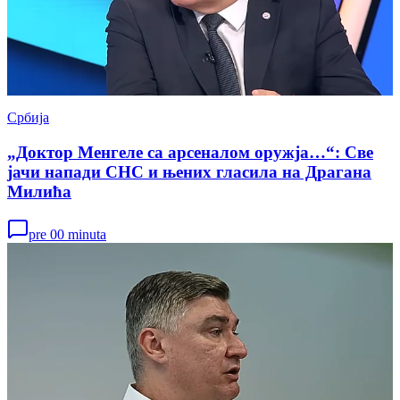
Србија
„Доктор Менгеле са арсеналом оружја…“: Све
јачи напади СНС и њених гласила на Драгана
Милића
pre 00 minuta