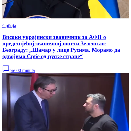
Србија
Високи украјински званичник за АФП о
предстојећој званичној посети Зеленског
Београду: „Шамар у лице Русима. Морамо да
одвојимо Србе од руске стране“
pre 00 minuta