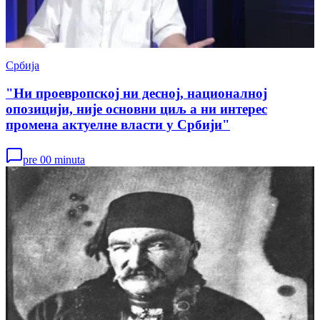
Србија
"Ни проевропској ни десној, националној
опозицији, није основни циљ а ни интерес
промена актуелне власти у Србији"
pre 00 minuta