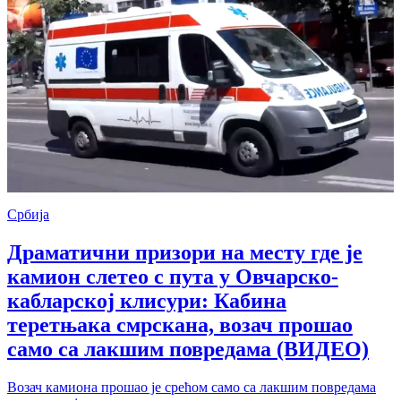
Србија
Драматични призори на месту где је
камион слетео с пута у Овчарско-
кабларској клисури: Кабина
теретњака смрскана, возач прошао
само са лакшим повредама (ВИДЕО)
Возач камиона прошао је срећом само са лакшим повредама