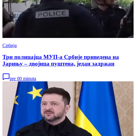
Србија
Три полицајца МУП-а Србије приведена на
Јарињу – двојица пуштена, један задржан
pre 00 minuta