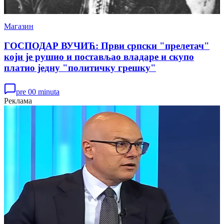
Магазин
ГОСПОДАР ВУЧИЋ: Први српски "прелетач"
који је рушио и постављао владаре и скупо
платио једну "политичку грешку"
pre 00 minuta
Реклама