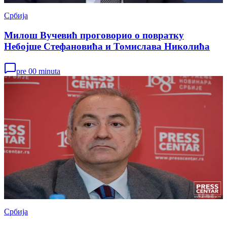
Србија
Милош Вучевић проговорио о повратку
Небојше Стефановића и Томислава Николића
pre 00 minuta
Србија