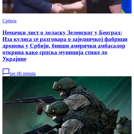
Србија
Немачки лист о доласку Зеленског у Београд:
Иза кулиса се разговара о заједничкој фабрици
дронова у Србији, бивши амерички амбасадор
открива како српска муниција стиже до
Украјине
pre 00 minuta