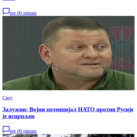
pre 00 minuta
Свет
Залужни: Војни потенцијал НАТО против Русије
је исцрпљен
pre 00 minuta