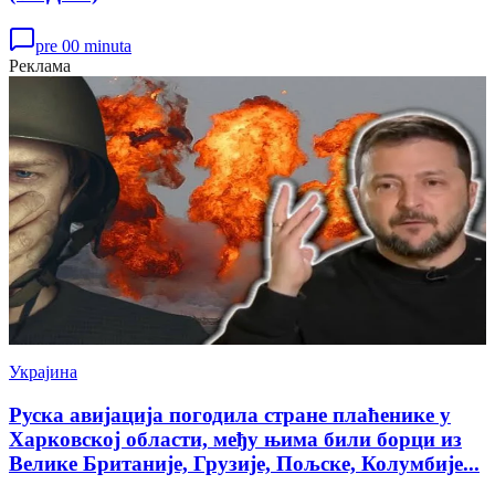
pre 00 minuta
Реклама
Украјина
Руска авијација погодила стране плаћенике у
Харковској области, међу њима били борци из
Велике Британије, Грузије, Пољске, Колумбије...