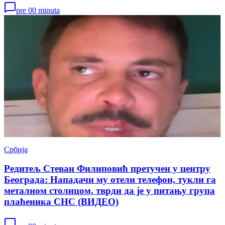
pre 00 minuta
Србија
Редитељ Стеван Филиповић претучен у центру
Београда: Нападачи му отели телефон, тукли га
металном столицом, тврди да је у питању група
плаћеника СНС (ВИДЕО)