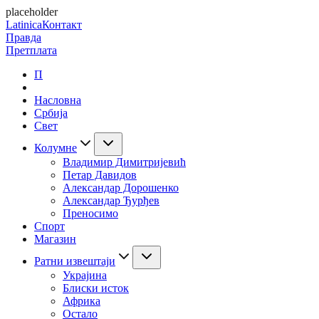
placeholder
Latinica
Контакт
Правда
Претплата
П
Насловна
Србија
Свет
Колумне
Владимир Димитријевић
Петар Давидов
Александар Дорошенко
Александар Ђурђев
Преносимо
Спорт
Магазин
Ратни извештаји
Украјина
Блиски исток
Африка
Остало