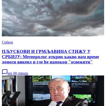
Србија
ПЉУСКОВИ И ГРМЉАВИНА СТИЖУ У
СРБИЈУ: Метеоролог открио какво нам време
доноси викенд и где ће напокон "освежити"
pre 00 minuta