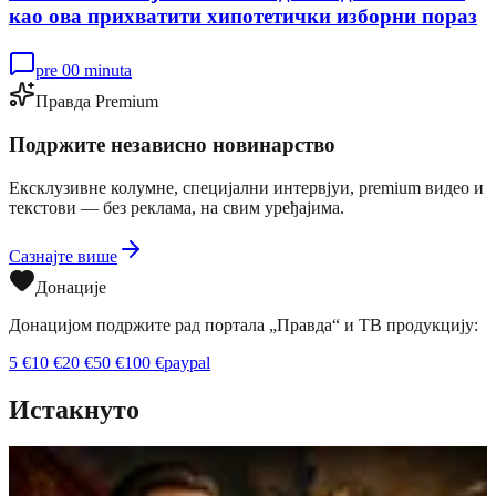
као ова прихватити хипотетички изборни пораз
pre 00 minuta
Правда Premium
Подржите независно новинарство
Ексклузивне колумне, специјални интервјуи, premium видео и
текстови — без реклама, на свим уређајима.
Сазнајте више
Донације
Донацијом подржите рад портала „Правда“ и ТВ продукцију:
5
€
10
€
20
€
50
€
100
€
paypal
Истакнуто