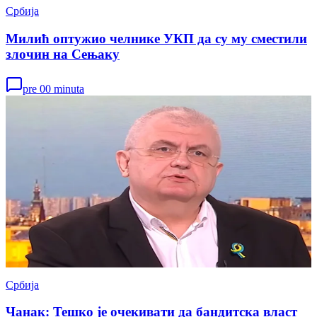
Србија
Милић оптужио челнике УКП да су му сместили
злочин на Сењаку
pre 00 minuta
Србија
Чанак: Тешко је очекивати да бандитска власт