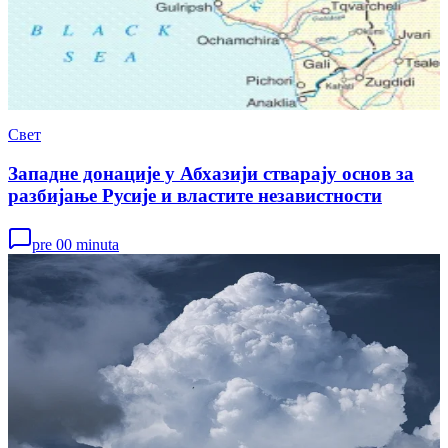
Свет
Западне донације у Абхазији стварају основ за
разбијање Русије и властите независтности
pre 00 minuta