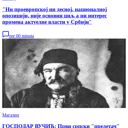
"Ни проевропској ни десној, националној
опозицији, није основни циљ а ни интерес
промена актуелне власти у Србији"
pre 00 minuta
Магазин
ГОСПОДАР ВУЧИЋ: Први српски "прелетач"