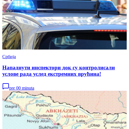
Србија
Нападнути инспектори док су контролисали
услове рада услед екстремних врућина!
pre 00 minuta