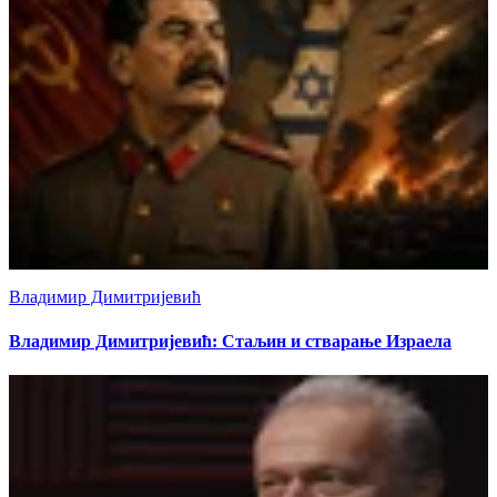
Владимир Димитријевић
Владимир Димитријевић: Стаљин и стварање Израела