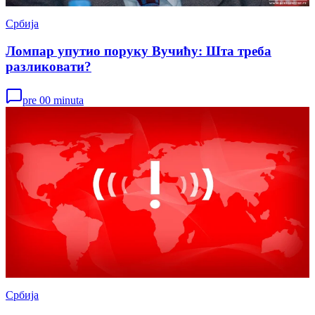
Србија
Ломпар упутио поруку Вучићу: Шта треба
разликовати?
pre 00 minuta
Србија