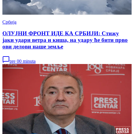
Србија
ОЛУЈНИ ФРОНТ ИДЕ КА СРБИЈИ: Стижу
јаки удари ветра и киша, на удару ће бити прво
ови делови наше земље
pre 00 minuta