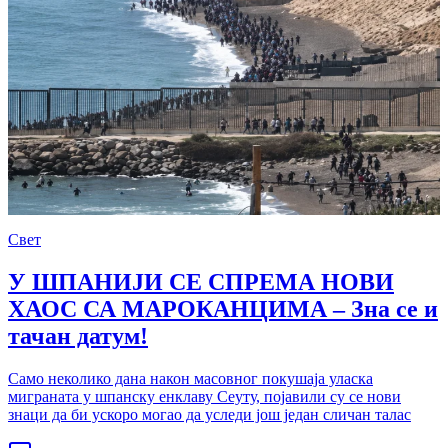
Свет
У ШПАНИЈИ СЕ СПРЕМА НОВИ
ХАОС СА МАРОКАНЦИМА – Зна се и
тачан датум!
Само неколико дана након масовног покушаја уласка
миграната у шпанску енклаву Сеуту, појавили су се нови
знаци да би ускоро могао да уследи још један сличан талас