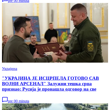
pre 00 minuta
Украјина
"УКРАЈИНА ЈЕ ИСЦРПЕЛА ГОТОВО САВ
ВОЈНИ АРСЕНАЛ" Залужни тешка срца
признао: Русија је пронашла одговор на све
pre 00 minuta