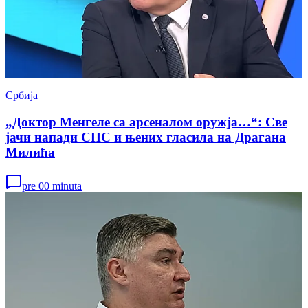
Србија
„Доктор Менгеле са арсеналом оружја…“: Све
јачи напади СНС и њених гласила на Драгана
Милића
pre 00 minuta