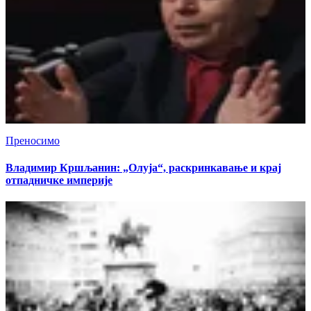
Преносимо
Владимир Кршљанин: „Олуја“, раскринкавање и крај
отпадничке империје