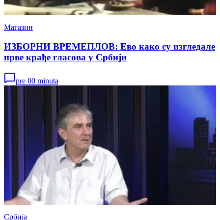
Магазин
ИЗБОРНИ ВРЕМЕПЛОВ: Ево како су изгледале
прве крађе гласова у Србији
pre 00 minuta
Србија