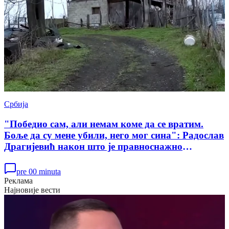
Србија
"Победио сам, али немам коме да се вратим.
Боље да су мене убили, него мог сина": Радослав
Драгијевић након што је правноснажно
ослобођен у случају убиства Данке Илић
pre 00 minuta
Реклама
Најновије вести