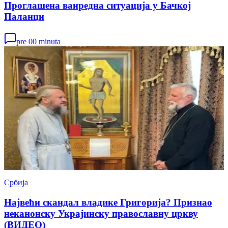
Проглашена ванредна ситуација у Бачкој
Паланци
pre 00 minuta
Србија
Највећи скандал владике Григорија? Признао
неканонску Украјинску православну цркву
(ВИДЕО)