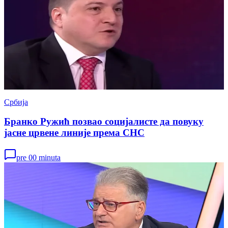
Србија
Бранко Ружић позвао социјалисте да повуку
јасне црвене линије према СНС
pre 00 minuta