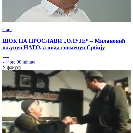
Свет
ШОК НА ПРОСЛАВИ „ОЛУЈЕ“ – Милановић
пљунуо НАТО, а онда споменуо Србију
pre 00 minuta
У фокусу