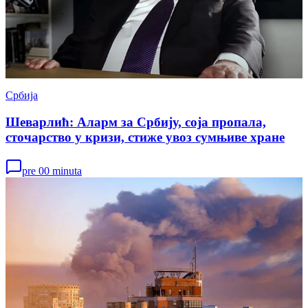
Србија
Шеварлић: Аларм за Србију, соја пропала,
сточарство у кризи, стиже увоз сумњиве хране
pre 00 minuta