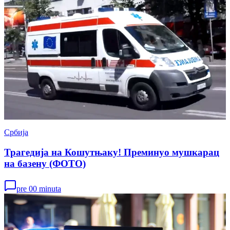
Србија
Трагедија на Кошутњаку! Преминуо мушкарац
на базену (ФОТО)
pre 00 minuta