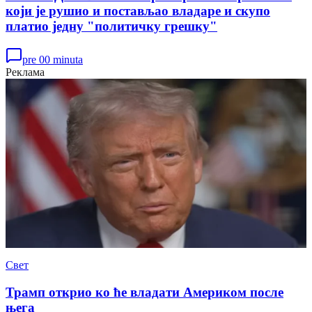
који је рушио и постављао владаре и скупо
платио једну "политичку грешку"
pre 00 minuta
Реклама
Свет
Трамп открио ко ће владати Америком после
њега