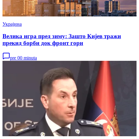
Украјина
Велика игра пред зиму: Зашто Кијев тражи
прекид борби док фронт гори
pre 00 minuta