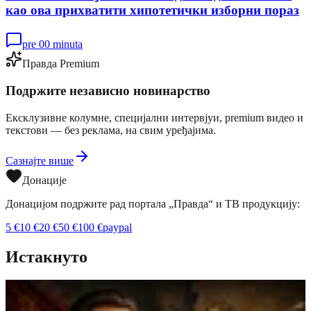
као ова прихватити хипотетички изборни пораз
pre 00 minuta
Правда Premium
Подржите независно новинарство
Ексклузивне колумне, специјални интервјуи, premium видео и
текстови — без реклама, на свим уређајима.
Сазнајте више
Донације
Донацијом подржите рад портала „Правда“ и ТВ продукцију:
5
€
10
€
20
€
50
€
100
€
paypal
Истакнуто