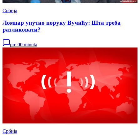
Србија
Ломпар упутио поруку Вучићу: Шта треба
разликовати?
pre 00 minuta
Србија