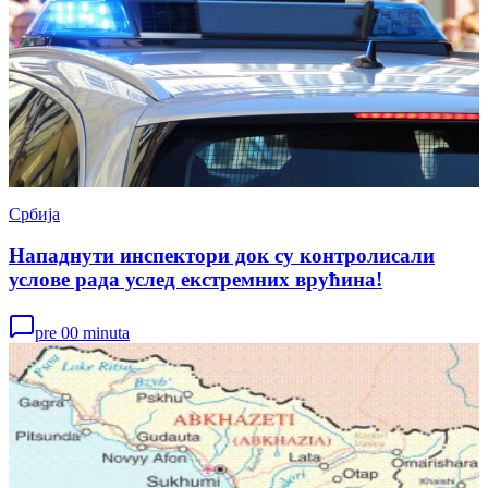
Србија
Нападнути инспектори док су контролисали
услове рада услед екстремних врућина!
pre 00 minuta