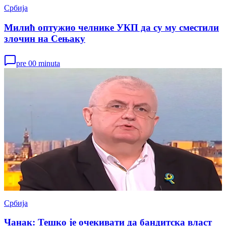
Србија
Милић оптужио челнике УКП да су му сместили
злочин на Сењаку
pre 00 minuta
Србија
Чанак: Тешко је очекивати да бандитска власт