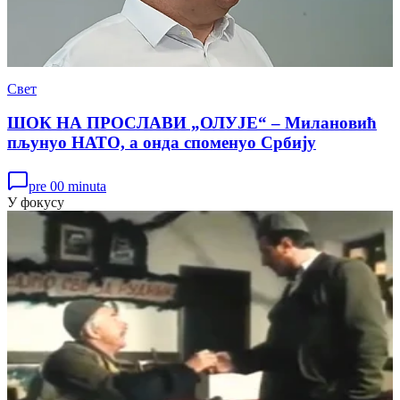
Свет
ШОК НА ПРОСЛАВИ „ОЛУЈЕ“ – Милановић
пљунуо НАТО, а онда споменуо Србију
pre 00 minuta
У фокусу