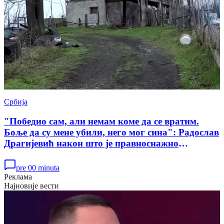
Србија
"Победио сам, али немам коме да се вратим.
Боље да су мене убили, него мог сина": Радослав
Драгијевић након што је правноснажно
ослобођен у случају убиства Данке Илић
pre 00 minuta
Реклама
Најновије вести