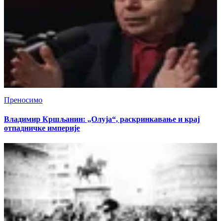
Преносимо
Владимир Кршљанин: „Олуја“, раскринкавање и крај
отпадничке империје