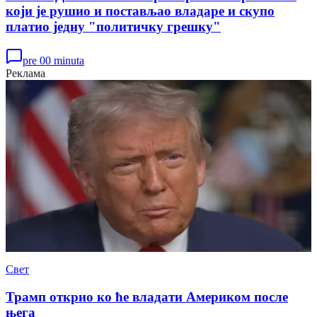
који је рушио и постављао владаре и скупо
платио једну "политичку грешку"
pre 00 minuta
Реклама
Свет
Трамп открио ко ће владати Америком после
њега