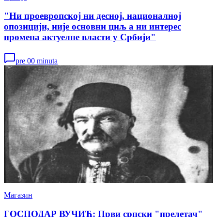
"Ни проевропској ни десној, националној
опозицији, није основни циљ а ни интерес
промена актуелне власти у Србији"
pre 00 minuta
Магазин
ГОСПОДАР ВУЧИЋ: Први српски "прелетач"