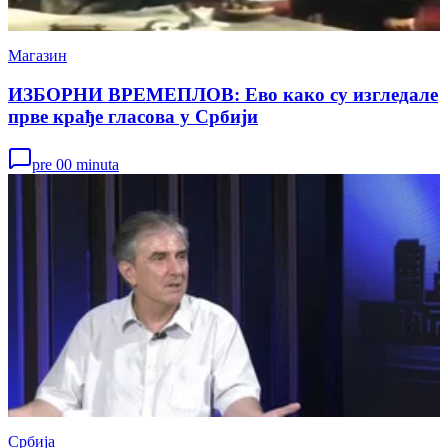
Магазин
ИЗБОРНИ ВРЕМЕПЛОВ: Ево како су изгледале
прве крађе гласова у Србији
pre 00 minuta
Србија