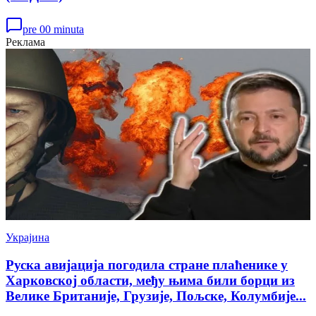
pre 00 minuta
Реклама
Украјина
Руска авијација погодила стране плаћенике у
Харковској области, међу њима били борци из
Велике Британије, Грузије, Пољске, Колумбије...