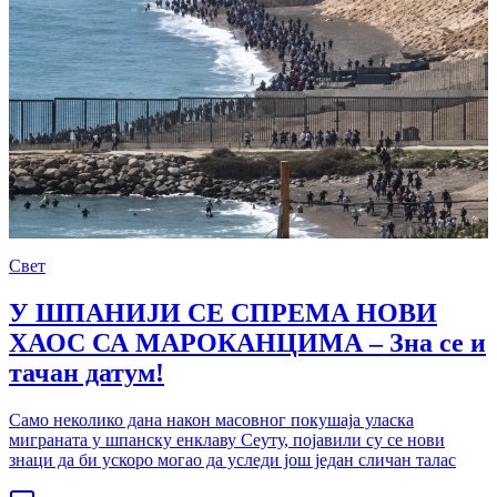
Свет
У ШПАНИЈИ СЕ СПРЕМА НОВИ
ХАОС СА МАРОКАНЦИМА – Зна се и
тачан датум!
Само неколико дана након масовног покушаја уласка
миграната у шпанску енклаву Сеуту, појавили су се нови
знаци да би ускоро могао да уследи још један сличан талас