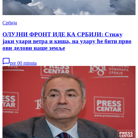
Србија
ОЛУЈНИ ФРОНТ ИДЕ КА СРБИЈИ: Стижу
јаки удари ветра и киша, на удару ће бити прво
ови делови наше земље
pre 00 minuta