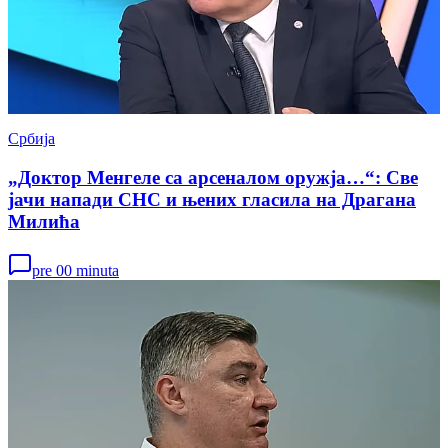
Србија
„Доктор Менгеле са арсеналом оружја…“: Све
јачи напади СНС и њених гласила на Драгана
Милића
pre 00 minuta