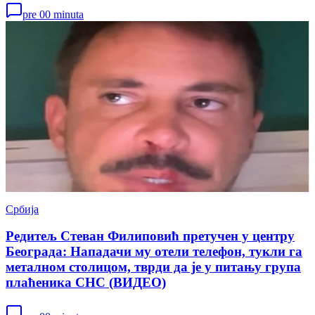
pre 00 minuta
Србија
Редитељ Стеван Филиповић претучен у центру
Београда: Нападачи му отели телефон, тукли га
металном столицом, тврди да је у питању група
плаћеника СНС (ВИДЕО)