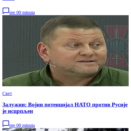
pre 00 minuta
Свет
Залужни: Војни потенцијал НАТО против Русије
је исцрпљен
pre 00 minuta