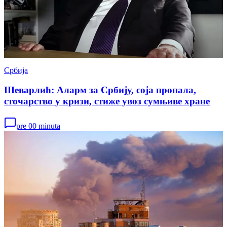
Србија
Шеварлић: Аларм за Србију, соја пропала,
сточарство у кризи, стиже увоз сумњиве хране
pre 00 minuta