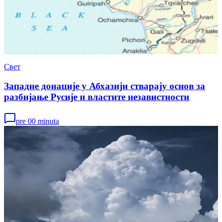
Свет
Западне донације у Абхазији стварају основ за
разбијање Русије и властите независтности
pre 00 minuta