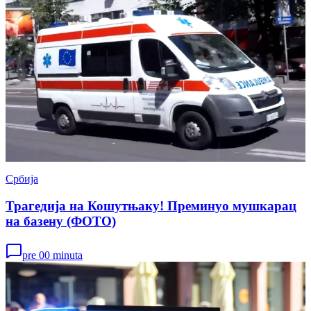
Србија
Трагедија на Кошутњаку! Преминуо мушкарац
на базену (ФОТО)
pre 00 minuta