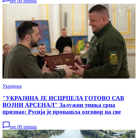
pre 00 minuta
Украјина
"УКРАЈИНА ЈЕ ИСЦРПЕЛА ГОТОВО САВ
ВОЈНИ АРСЕНАЛ" Залужни тешка срца
признао: Русија је пронашла одговор на све
pre 00 minuta