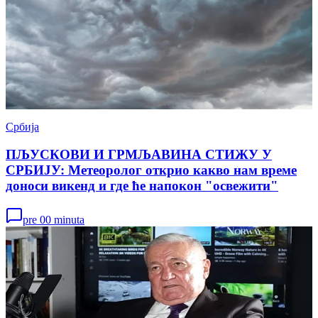
Србија
ПЉУСКОВИ И ГРМЉАВИНА СТИЖУ У
СРБИЈУ: Метеоролог открио какво нам време
доноси викенд и где ће напокон "освежити"
pre 00 minuta