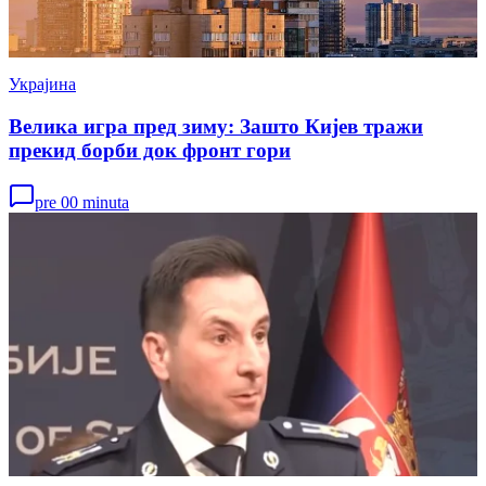
Украјина
Велика игра пред зиму: Зашто Кијев тражи
прекид борби док фронт гори
pre 00 minuta