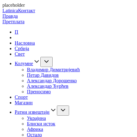
placeholder
Latinica
Контакт
Правда
Претплата
П
Насловна
Србија
Свет
Колумне
Владимир Димитријевић
Петар Давидов
Александар Дорошенко
Александар Ђурђев
Преносимо
Спорт
Магазин
Ратни извештаји
Украјина
Блиски исток
Африка
Остало