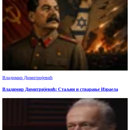
Владимир Димитријевић
Владимир Димитријевић: Стаљин и стварање Израела