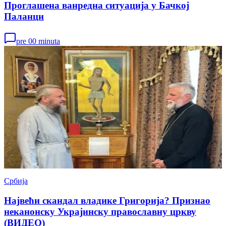
Проглашена ванредна ситуација у Бачкој
Паланци
pre 00 minuta
Србија
Највећи скандал владике Григорија? Признао
неканонску Украјинску православну цркву
(ВИДЕО)