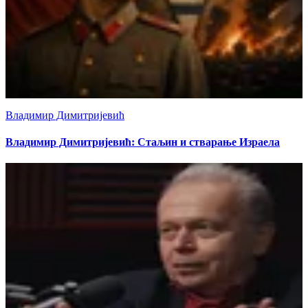
Владимир Димитријевић
Владимир Димитријевић: Стаљин и стварање Израела