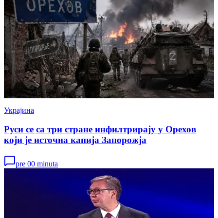
Украјина
Руси се са три стране инфилтрирају у Орехов
који је источна капија Запорожја
pre 00 minuta