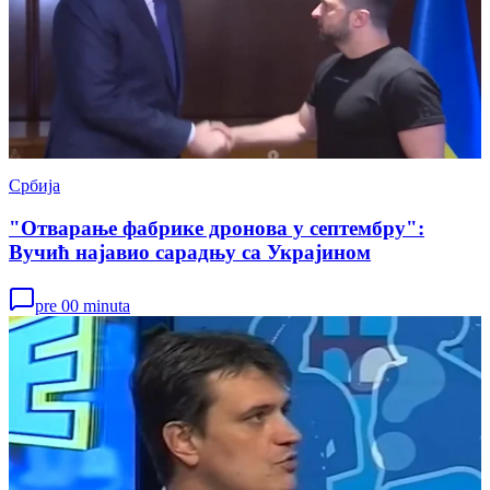
Србија
"Отварање фабрике дронова у септембру":
Вучић најавио сарадњу са Украјином
pre 00 minuta