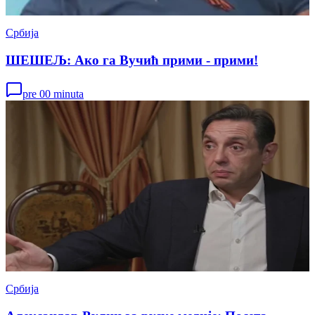
Србија
ШЕШЕЉ: Ако га Вучић прими - прими!
pre 00 minuta
Србија