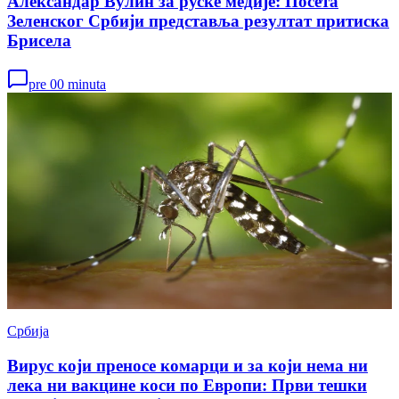
Александар Вулин за руске медије: Посета
Зеленског Србији представља резултат притиска
Брисела
pre 00 minuta
Србија
Вирус који преносе комарци и за који нема ни
лека ни вакцине коси по Европи: Први тешки