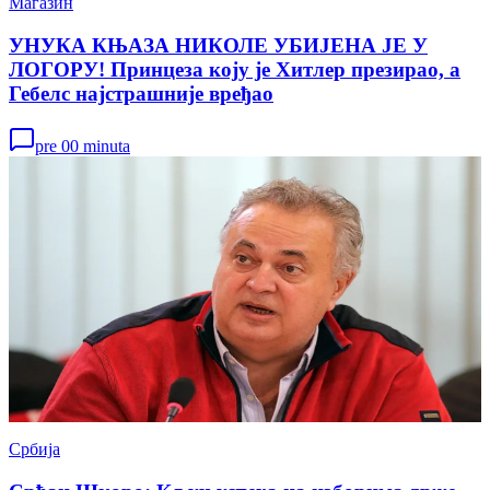
Магазин
УНУКА КЊАЗА НИКОЛЕ УБИЈЕНА ЈЕ У
ЛОГОРУ! Принцеза коју је Хитлер презирао, а
Гебелс најстрашније вређао
pre 00 minuta
Србија