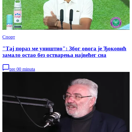
Спорт
"Тај пораз ме уништио": Због овога је Ђоковић
замало остао без остварења највећег сна
pre 00 minuta