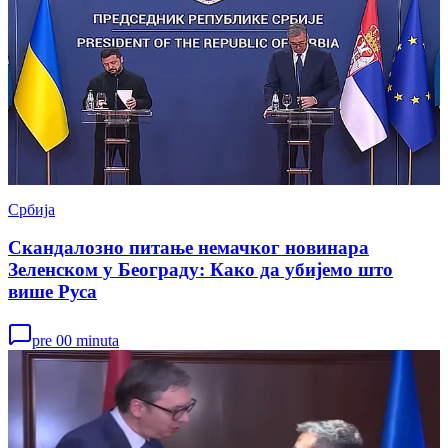
Србија
Скандалозно питање немачког новинара
Зеленском у Београду: Како да убијемо што
више Руса
pre 00 minuta