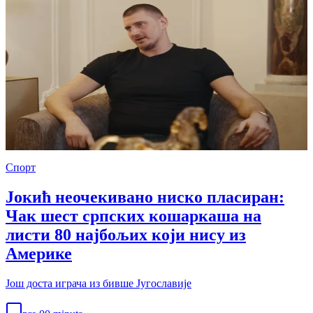
Спорт
Јокић неочекивано ниско пласиран:
Чак шест српских кошаркаша на
листи 80 најбољих који нису из
Америке
Још доста играча из бивше Југославије