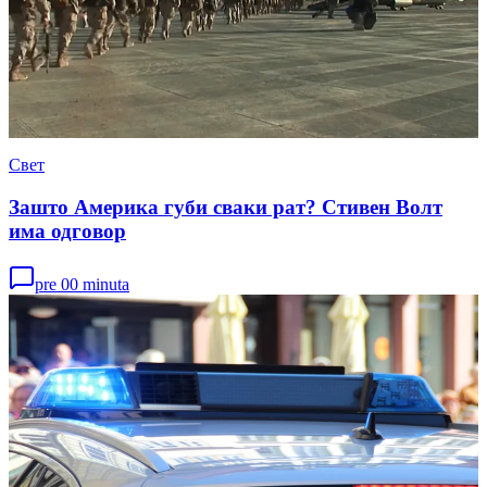
Свет
Зашто Америка губи сваки рат? Стивен Волт
има одговор
pre 00 minuta