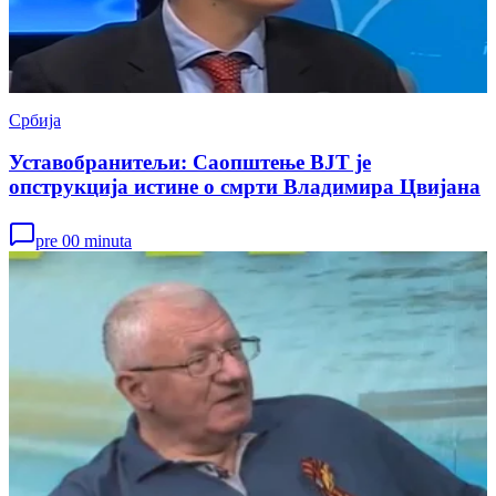
Србија
Уставобранитељи: Саопштење ВЈТ је
опструкција истине о смрти Владимира Цвијана
pre 00 minuta