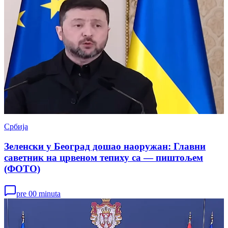
Србија
Зеленски у Београд дошао наоружан: Главни
саветник на црвеном тепиху са — пиштољем
(ФОТО)
pre 00 minuta