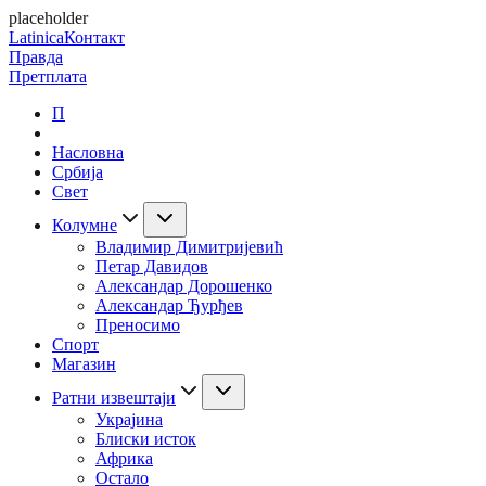
placeholder
Latinica
Контакт
Правда
Претплата
П
Насловна
Србија
Свет
Колумне
Владимир Димитријевић
Петар Давидов
Александар Дорошенко
Александар Ђурђев
Преносимо
Спорт
Магазин
Ратни извештаји
Украјина
Блиски исток
Африка
Остало