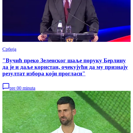
Србија
"Вучић преко Зеленског шаље поруку Берлину
да је и даље користан, очекујући да му признају
резултат избора који прогласи"
pre 00 minuta