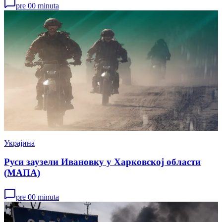
pre 00 minuta
Украјина
Руси заузели Ивановку у Харковској области
(МАПА)
pre 00 minuta