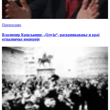
Преносимо
Владимир Кршљанин: „Олуја“, раскринкавање и крај
отпадничке империје