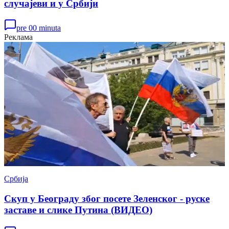
случајеви и у Србији
pre 00 minuta
Реклама
Србија
Скуп у Београду због посете Зеленског - руске
заставе и слике Путина (ВИДЕО)