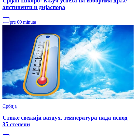
Срђан Шкоро: Кључ успеха на изборима држе
апстиненти и дијаспора
pre 00 minuta
Србија
Стиже свежији ваздух, температура пада испод
35 степени