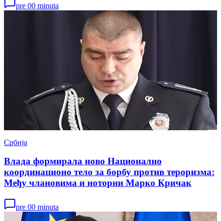
pre 00 minuta
Србија
Влада формирала ново Национално
координационо тело за борбу против тероризма:
Међу члановима и ноторни Марко Кричак
pre 00 minuta