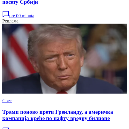
посету Србији
pre 00 minuta
Реклама
Свет
Трамп поново прети Гренланду, а америчка
компанија креће по нафту вредну билионе