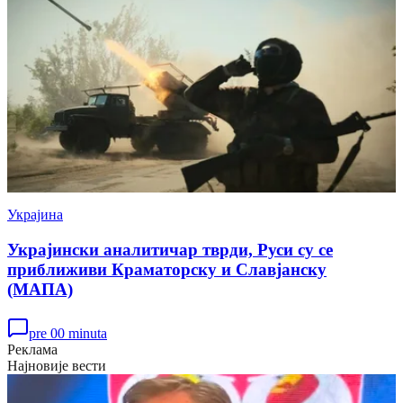
Украјина
Украјински аналитичар тврди, Руси су се
приближиви Краматорску и Славјанску
(МАПА)
pre 00 minuta
Реклама
Најновије вести