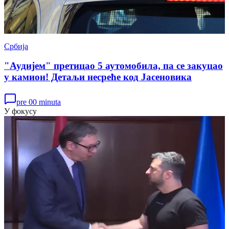
Србија
"Аудијем" претицао 5 аутомобила, па се закуцао
у камион! Детаљи несреће код Јасеновика
pre 00 minuta
У фокусу