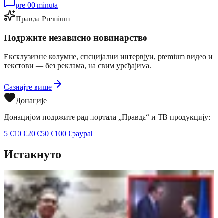
pre 00 minuta
Правда Premium
Подржите независно новинарство
Ексклузивне колумне, специјални интервјуи, premium видео и
текстови — без реклама, на свим уређајима.
Сазнајте више
Донације
Донацијом подржите рад портала „Правда“ и ТВ продукцију:
5
€
10
€
20
€
50
€
100
€
paypal
Истакнуто