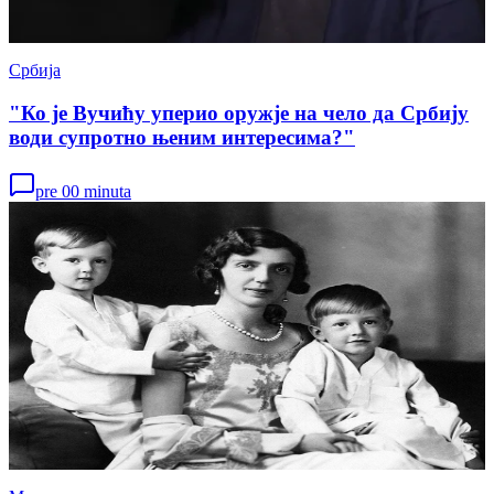
Србија
"Ко је Вучићу уперио оружје на чело да Србију
води супротно њеним интересима?"
pre 00 minuta