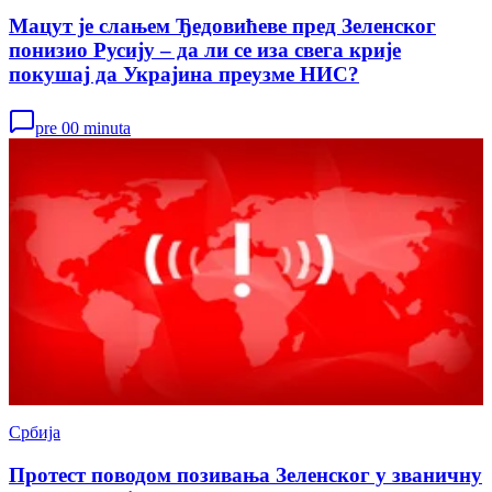
Мацут је слањем Ђедовићеве пред Зеленског
понизио Русију – да ли се иза свега крије
покушај да Украјина преузме НИС?
pre 00 minuta
Србија
Протест поводом позивања Зеленског у званичну