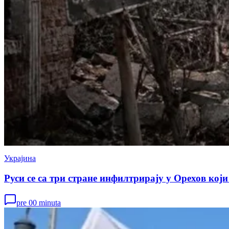
Украјина
Руси се са три стране инфилтрирају у Орехов који
pre 00 minuta