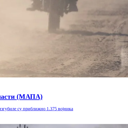
бласти (МАПА)
изгубиле су приближно 1.375 војника