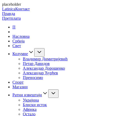
placeholder
Latinica
Контакт
Правда
Претплата
П
Насловна
Србија
Свет
Колумне
Владимир Димитријевић
Петар Давидов
Александар Дорошенко
Александар Ђурђев
Преносимо
Спорт
Магазин
Ратни извештаји
Украјина
Блиски исток
Африка
Остало