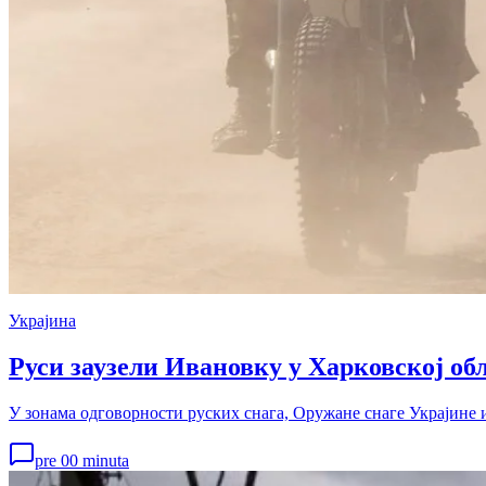
Украјина
Руси заузели Ивановку у Харковској о
У зонама одговорности руских снага, Оружане снаге Украјине 
pre 00 minuta