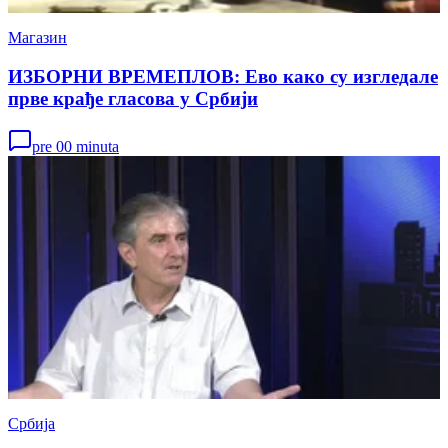
Магазин
ИЗБОРНИ ВРЕМЕПЛОВ: Ево како су изгледале
прве крађе гласова у Србији
pre 00 minuta
Србија