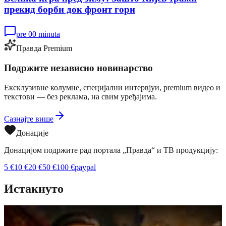
прекид борби док фронт гори
pre 00 minuta
Правда Premium
Подржите независно новинарство
Ексклузивне колумне, специјални интервјуи, premium видео и
текстови — без реклама, на свим уређајима.
Сазнајте више
Донације
Донацијом подржите рад портала „Правда“ и ТВ продукцију:
5
€
10
€
20
€
50
€
100
€
paypal
Истакнуто