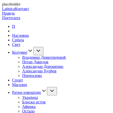
placeholder
Latinica
Контакт
Правда
Претплата
П
Насловна
Србија
Свет
Колумне
Владимир Димитријевић
Петар Давидов
Александар Дорошенко
Александар Ђурђев
Преносимо
Спорт
Магазин
Ратни извештаји
Украјина
Блиски исток
Африка
Остало