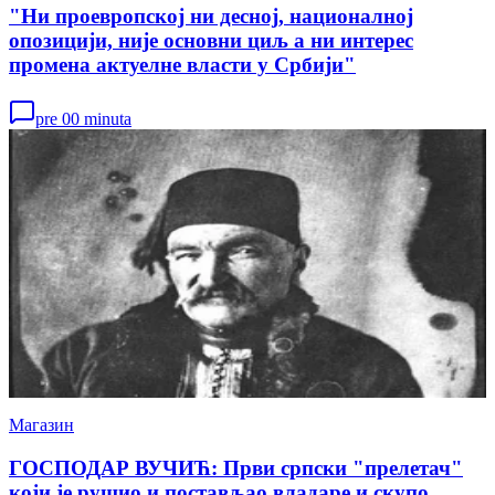
"Ни проевропској ни десној, националној
опозицији, није основни циљ а ни интерес
промена актуелне власти у Србији"
pre 00 minuta
Магазин
ГОСПОДАР ВУЧИЋ: Први српски "прелетач"
који је рушио и постављао владаре и скупо