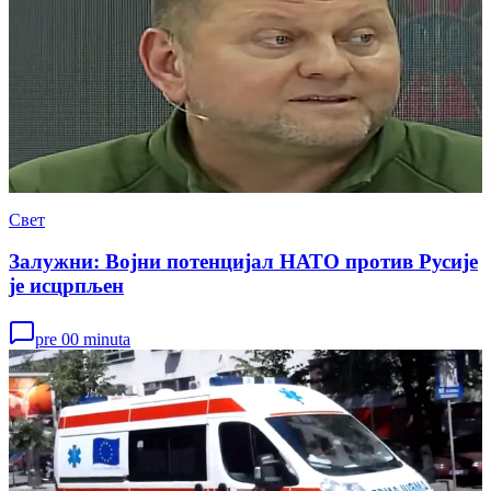
Свет
Залужни: Војни потенцијал НАТО против Русије
је исцрпљен
pre 00 minuta