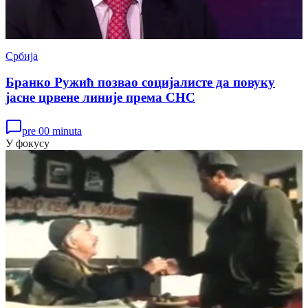
Србија
Бранко Ружић позвао социјалисте да повуку
јасне црвене линије према СНС
pre 00 minuta
У фокусу