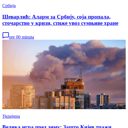
Србија
Шеварлић: Аларм за Србију, соја пропала,
сточарство у кризи, стиже увоз сумњиве хране
pre 00 minuta
Украјина
Велика игра пред зиму: Зашто Кијев тражи