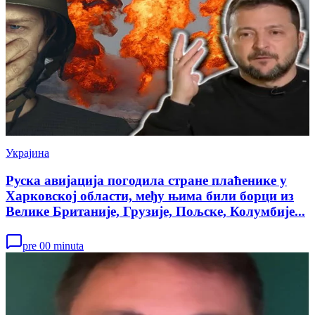
Украјина
Руска авијација погодила стране плаћенике у
Харковској области, међу њима били борци из
Велике Британије, Грузије, Пољске, Колумбије...
pre 00 minuta