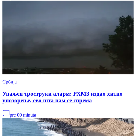
Србија
Упаљен троструки аларм: РХМЗ издао хитно
упозорење, ево шта нам се спрема
pre 00 minuta