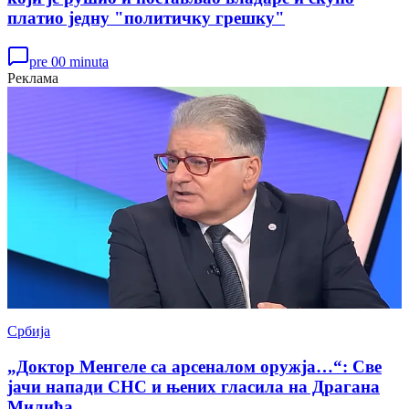
платио једну "политичку грешку"
pre 00 minuta
Реклама
Србија
„Доктор Менгеле са арсеналом оружја…“: Све
јачи напади СНС и њених гласила на Драгана
Милића