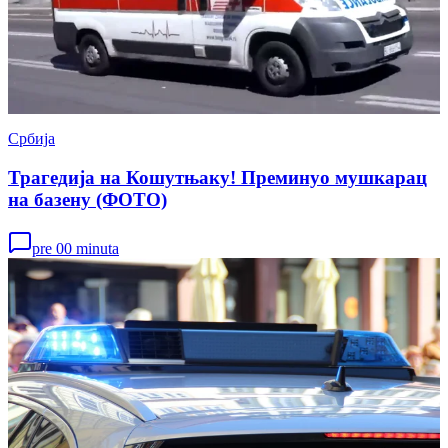
Србија
Трагедија на Кошутњаку! Преминуо мушкарац
на базену (ФОТО)
pre 00 minuta