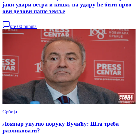
јаки удари ветра и киша, на удару ће бити прво
ови делови наше земље
pre 00 minuta
Србија
Ломпар упутио поруку Вучићу: Шта треба
разликовати?