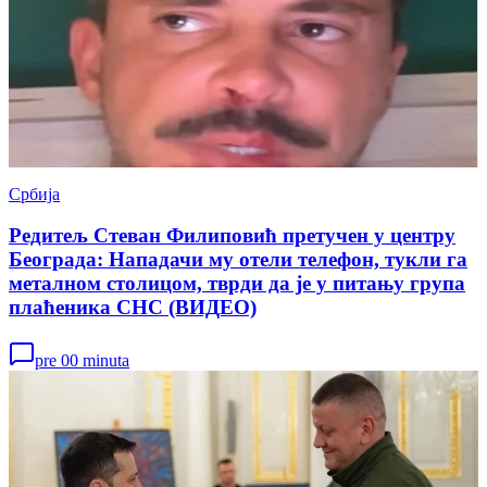
Србија
Редитељ Стеван Филиповић претучен у центру
Београда: Нападачи му отели телефон, тукли га
металном столицом, тврди да је у питању група
плаћеника СНС (ВИДЕО)
pre 00 minuta