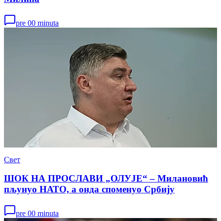
pre 00 minuta
Свет
ШОК НА ПРОСЛАВИ „ОЛУЈЕ“ – Милановић
пљунуо НАТО, а онда споменуо Србију
pre 00 minuta