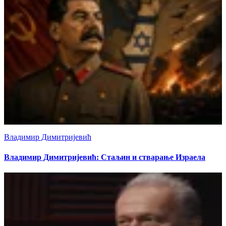
Владимир Димитријевић
Владимир Димитријевић: Стаљин и стварање Израела