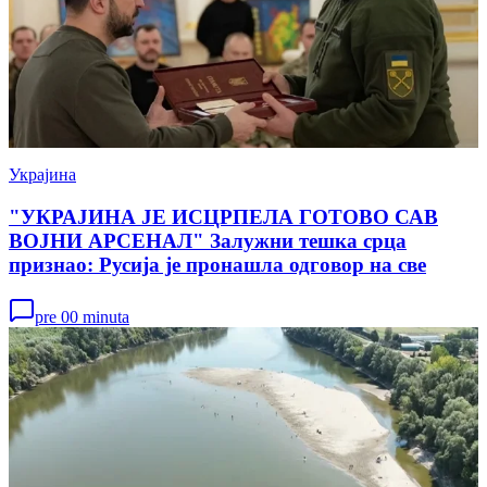
Украјина
"УКРАЈИНА ЈЕ ИСЦРПЕЛА ГОТОВО САВ
ВОЈНИ АРСЕНАЛ" Залужни тешка срца
признао: Русија је пронашла одговор на све
pre 00 minuta