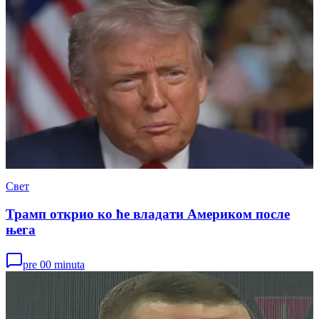
Свет
Трамп открио ко ће владати Америком после
њега
pre 00 minuta