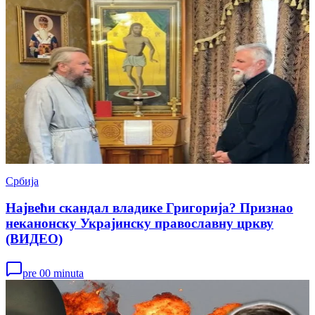
Србија
Највећи скандал владике Григорија? Признао
неканонску Украјинску православну цркву
(ВИДЕО)
pre 00 minuta