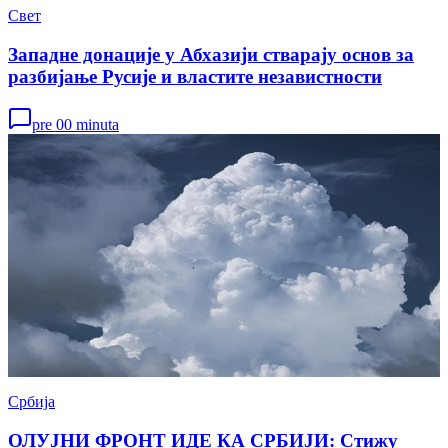
Свет
Западне донације у Абхазији стварају основ за
разбијање Русије и властите независтности
pre 00 minuta
Србија
ОЛУЈНИ ФРОНТ ИДЕ КА СРБИЈИ: Стижу