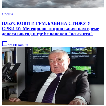
Србија
ПЉУСКОВИ И ГРМЉАВИНА СТИЖУ У
СРБИЈУ: Метеоролог открио какво нам време
доноси викенд и где ће напокон "освежити"
pre 00 minuta