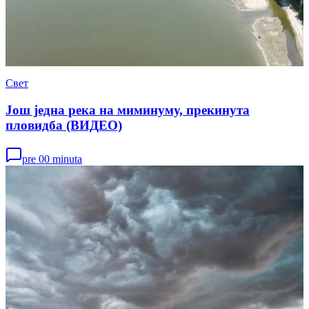
Свет
Још једна река на миминуму, прекинута
пловидба (ВИДЕО)
pre 00 minuta