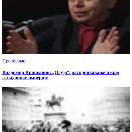
Преносимо
Владимир Кршљанин: „Олуја“, раскринкавање и крај
отпадничке империје