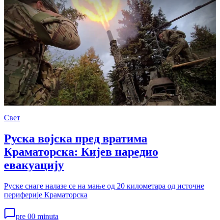
Свет
Руска војска пред вратима
Краматорска: Кијев наредио
евакуацију
Руске снаге налазе се на мање од 20 километара од источне
периферије Краматорска
pre 00 minuta