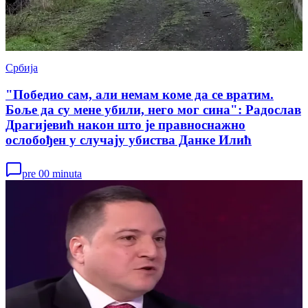
Србија
"Победио сам, али немам коме да се вратим.
Боље да су мене убили, него мог сина": Радослав
Драгијевић након што је правноснажно
ослобођен у случају убиства Данке Илић
pre 00 minuta