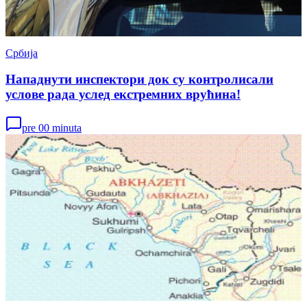
Србија
Нападнути инспектори док су контролисали
услове рада услед екстремних врућина!
pre 00 minuta