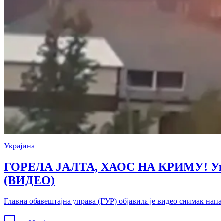
Украјина
ГОРЕЛА ЈАЛТА, ХАОС НА КРИМУ! Украј
(ВИДЕО)
Главна обавештајна управа (ГУР) објавила је видео снимак нап