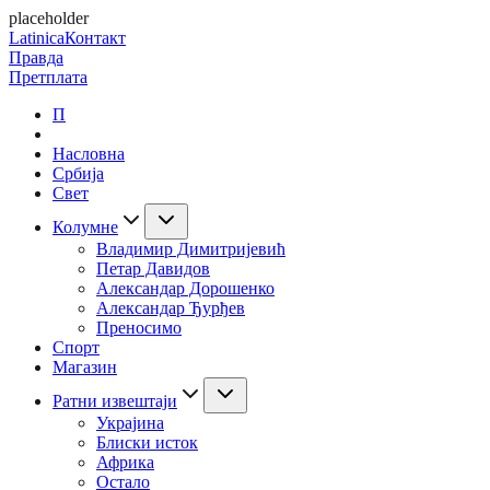
placeholder
Latinica
Контакт
Правда
Претплата
П
Насловна
Србија
Свет
Колумне
Владимир Димитријевић
Петар Давидов
Александар Дорошенко
Александар Ђурђев
Преносимо
Спорт
Магазин
Ратни извештаји
Украјина
Блиски исток
Африка
Остало