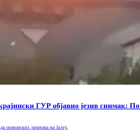
ински ГУР објавио језив снимак: Помо
ада поморских дронова на Јалту.