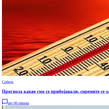
Србија
Прогноза какве смо се прибојавали, спремите се з
pre 00 minuta