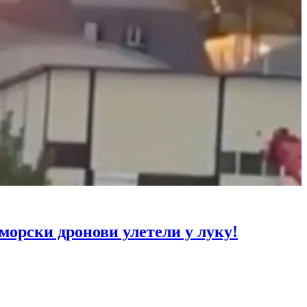
рски дронови улетели у луку!