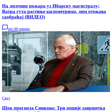
На десетине пожара уз Ибарску магистралу:
Ватра гута растиње километрима, дим отежава
саобраћај (ВИДЕО)
pre 00 minuta
Свет
Шок прогноза Сивкова: Три опције завршетка