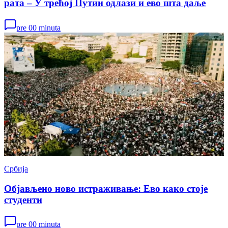
рата – У трећој Путин одлази и ево шта даље
pre 00 minuta
Србија
Објављено ново истраживање: Ево како стоје
студенти
pre 00 minuta