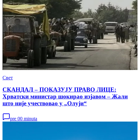
Свет
СКАНДАЛ – ПОКАЗУЈУ ПРАВО ЛИЦЕ:
Хрватски министар шокирао изјавом – Жали
што није учествовао у „Олуји“
pre 00 minuta