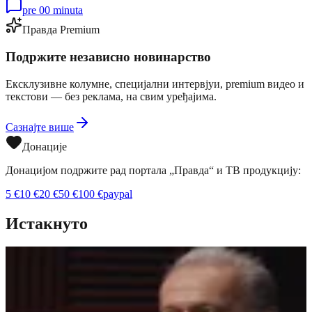
pre 00 minuta
Правда Premium
Подржите независно новинарство
Ексклузивне колумне, специјални интервјуи, premium видео и
текстови — без реклама, на свим уређајима.
Сазнајте више
Донације
Донацијом подржите рад портала „Правда“ и ТВ продукцију:
5
€
10
€
20
€
50
€
100
€
paypal
Истакнуто