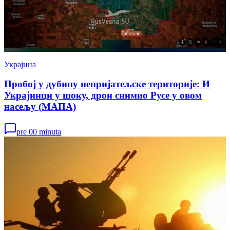
Украјина
Пробој у дубину непријатељске територије: И
Украјинци у шоку, дрон снимио Русе у овом
насељу (МАПА)
pre 00 minuta