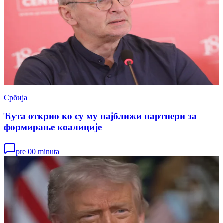
Србија
Ћута открио ко су му најближи партнери за
формирање коалиције
pre 00 minuta