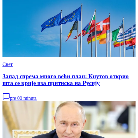
Свет
Запад спрема много већи план: Кнутов открио
шта се крије иза притиска на Русију
pre 00 minuta