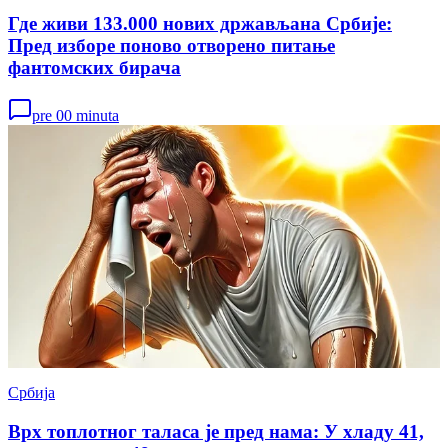
Где живи 133.000 нових држављана Србије:
Пред изборе поново отворено питање
фантомских бирача
pre 00 minuta
Србија
Врх топлотног таласа је пред нама: У хладу 41,