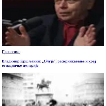
Преносимо
Владимир Кршљанин: „Олуја“, раскринкавање и крај
отпадничке империје