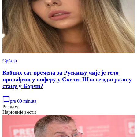
Србија
Кобних сат времена за Рускињу чије је тело
пронађено у коферу у Скели: Шта се одиграло у
стану у Борчи?
pre 00 minuta
Реклама
Најновије вести