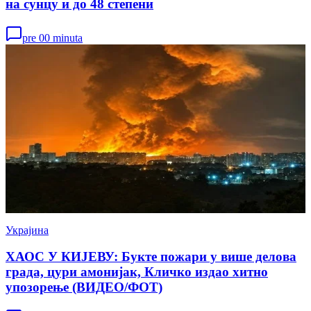
на сунцу и до 48 степени
pre 00 minuta
Украјина
ХАОС У КИЈЕВУ: Букте пожари у више делова
града, цури амонијак, Кличко издао хитно
упозорење (ВИДЕО/ФОТ)