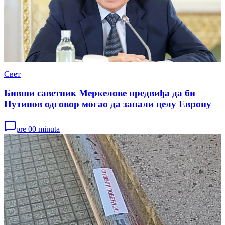
Свет
Бивши саветник Меркелове предвиђа да би
Путинов одговор могао да запали целу Европу
pre 00 minuta