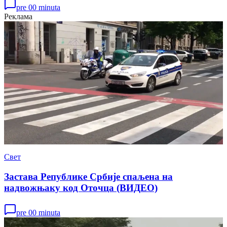
pre 00 minuta
Реклама
Свет
Застава Републике Србије спаљена на
надвожњаку код Оточца (ВИДЕО)
pre 00 minuta