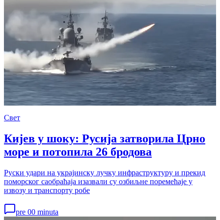
Свет
Кијев у шоку: Русија затворила Црно
море и потопила 26 бродова
Руски удари на украјинску лучку инфраструктуру и прекид
поморског саобраћаја изазвали су озбиљне поремећаје у
извозу и транспорту робе
pre 00 minuta