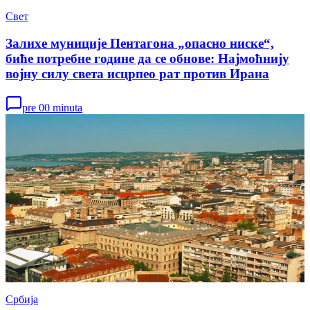
Свет
Залихе муниције Пентагона „опасно ниске“,
биће потребне године да се обнове: Најмоћнију
војну силу света исцрпео рат против Ирана
pre 00 minuta
Србија