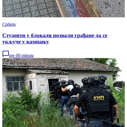
Србија
Студенти у блокади позвали грађане да се
укључе у кампању
pre 00 minuta