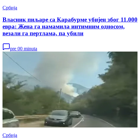
Србија
Власник пиљаре са Карабурме убијен због 11.000
евра: Жена га намамила интимним односом,
везали га пертлама, па убили
pre 00 minuta
Србија