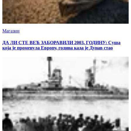
Магазин
ДА ЛИ СТЕ ВЕЋ ЗАБОРАВИЛИ 2003. ГОДИНУ: Суша
која је променула Европу, година када је Дунав стао