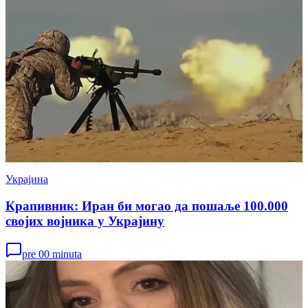
Украјина
Крапивник: Иран би могао да пошаље 100.000
својих војника у Украјину
pre 00 minuta