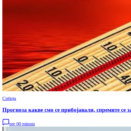
Србија
Прогноза какве смо се прибојавали, спремите се з
pre 00 minuta