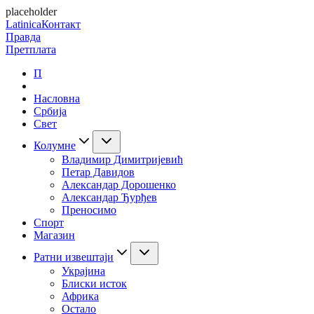
placeholder
Latinica
Контакт
Правда
Претплата
П
Насловна
Србија
Свет
Колумне
Владимир Димитријевић
Петар Давидов
Александар Дорошенко
Александар Ђурђев
Преносимо
Спорт
Магазин
Ратни извештаји
Украјина
Блиски исток
Африка
Остало