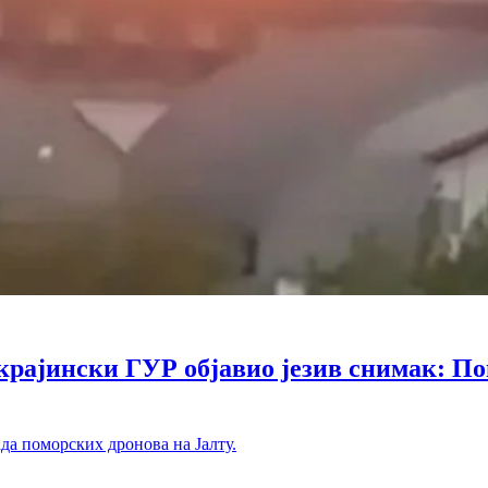
ински ГУР објавио језив снимак: Помо
ада поморских дронова на Јалту.