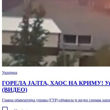
Украјина
ГОРЕЛА ЈАЛТА, ХАОС НА КРИМУ! Украј
(ВИДЕО)
Главна обавештајна управа (ГУР) објавила је видео снимак нап