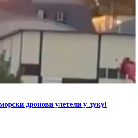
рски дронови улетели у луку!