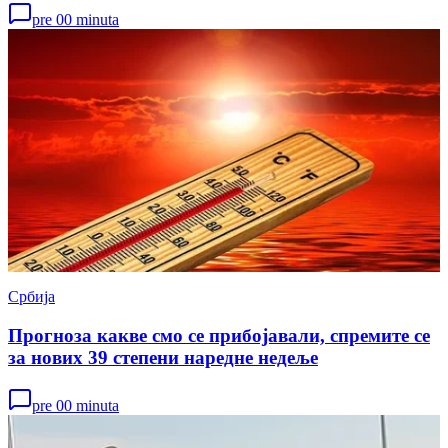
pre 00 minuta
Србија
Прогноза какве смо се прибојавали, спремите се
за нових 39 степени наредне недеље
pre 00 minuta