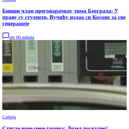
Бивши члан преговарачког тима Београда: У
праву су студенти, Вучићу издао си Косово за све
генерације
pre 00 minuta
Србија
Стигле нове цене горива: Дизел поскупео!