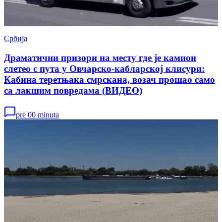
Србија
Драматични призори на месту где је камион
слетео с пута у Овчарско-кабларској клисури:
Кабина теретњака смрскана, возач прошао само
са лакшим повредама (ВИДЕО)
pre 00 minuta