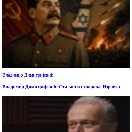
Владимир Димитријевић
Владимир Димитријевић: Стаљин и стварање Израела