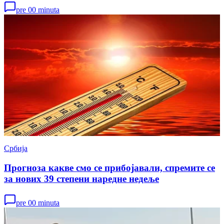
pre 00 minuta
Србија
Прогноза какве смо се прибојавали, спремите се
за нових 39 степени наредне недеље
pre 00 minuta