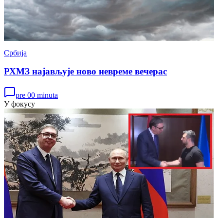
Србија
РХМЗ најављује ново невреме вечерас
pre 00 minuta
У фокусу