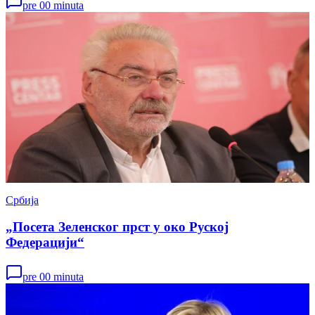
pre 00 minuta
Србија
„Посета Зеленског прст у око Руској
Федерацији“
pre 00 minuta