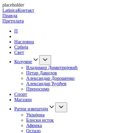
placeholder
Latinica
Контакт
Правда
Претплата
П
Насловна
Србија
Свет
Колумне
Владимир Димитријевић
Петар Давидов
Александар Дорошенко
Александар Ђурђев
Преносимо
Спорт
Магазин
Ратни извештаји
Украјина
Блиски исток
Африка
Остало