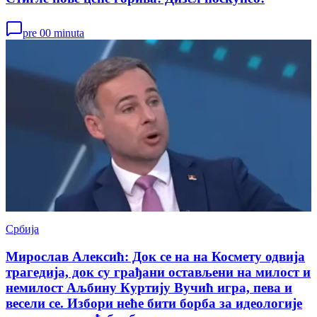
pre 00 minuta
Србија
Мирослав Алексић: Док се на на Космету одвија
трагедија, док су грађани остављени на милост и
немилост Аљбину Куртију Вучић игра, пева и
весели се. Избори неће бити борба за идеологије