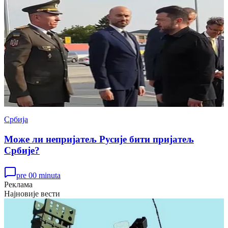
Србија
Може ли непријатељ Русије бити пријатељ
Србије?
pre 00 minuta
Реклама
Најновије вести