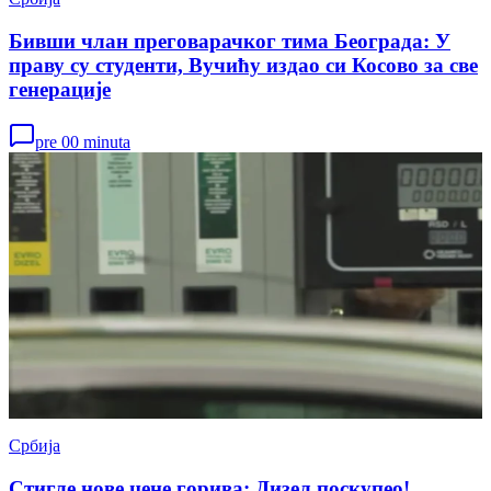
Бивши члан преговарачког тима Београда: У
праву су студенти, Вучићу издао си Косово за све
генерације
pre 00 minuta
Србија
Стигле нове цене горива: Дизел поскупео!