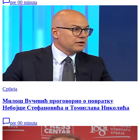
pre 00 minuta
Србија
Милош Вучевић проговорио о повратку
Небојше Стефановића и Томислава Николића
pre 00 minuta