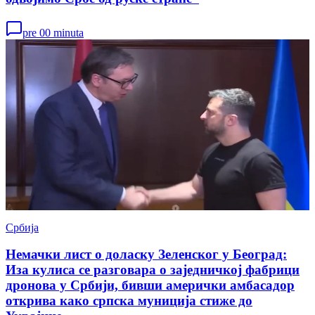
pre 00 minuta
Србија
Немачки лист о доласку Зеленског у Београд:
Иза кулиса се разговара о заједничкој фабрици
дронова у Србији, бивши амерички амбасадор
открива како српска муниција стиже до