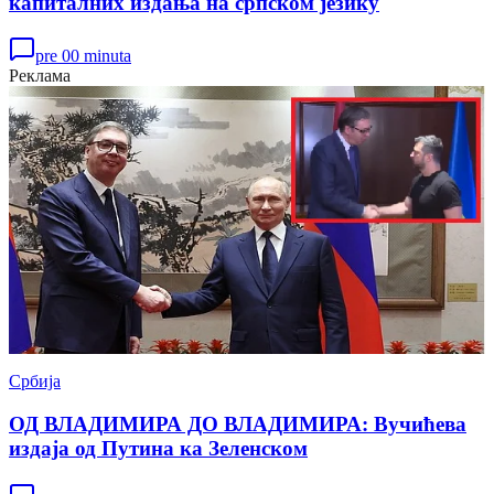
капиталних издања на српском језику
pre 00 minuta
Реклама
Србија
ОД ВЛАДИМИРА ДО ВЛАДИМИРА: Вучићева
издаја од Путина ка Зеленском