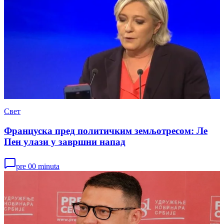
Свет
Француска пред политичким земљотресом: Ле
Пен улази у завршни напад
pre 00 minuta