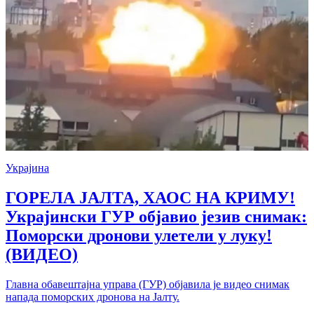
Украјина
ГОРЕЛА ЈАЛТА, ХАОС НА КРИМУ!
Украјински ГУР објавио језив снимак:
Поморски дронови улетели у луку!
(ВИДЕО)
Главна обавештајна управа (ГУР) објавила је видео снимак
напада поморских дронова на Јалту.