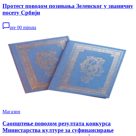
Протест поводом позивања Зеленског у званичну
посету Србији
pre 00 minuta
Магазин
Саопштење поводом резултата конкурса
Министарства културе за суфинансирање