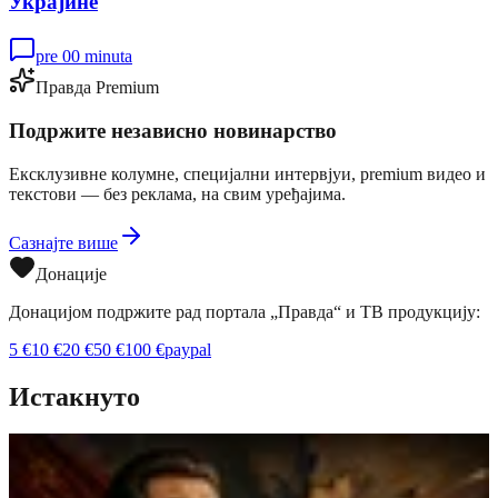
Украјине
pre 00 minuta
Правда Premium
Подржите независно новинарство
Ексклузивне колумне, специјални интервјуи, premium видео и
текстови — без реклама, на свим уређајима.
Сазнајте више
Донације
Донацијом подржите рад портала „Правда“ и ТВ продукцију:
5
€
10
€
20
€
50
€
100
€
paypal
Истакнуто