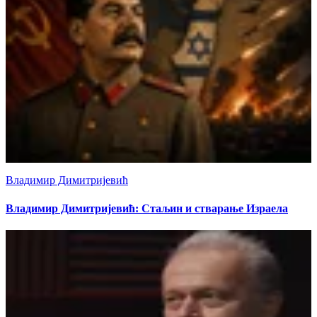
Владимир Димитријевић
Владимир Димитријевић: Стаљин и стварање Израела