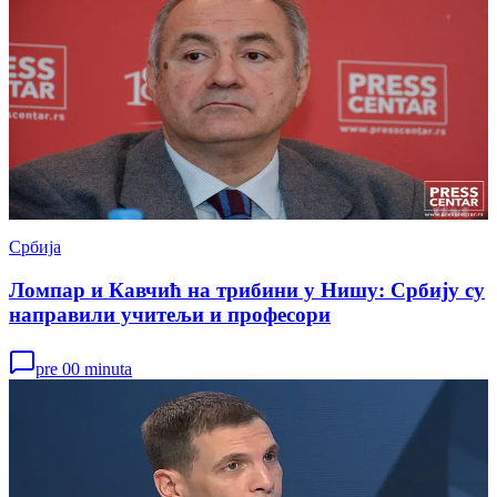
Србија
Ломпар и Кавчић на трибини у Нишу: Србију су
направили учитељи и професори
pre 00 minuta