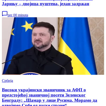
Јарињу – двојица пуштена, један задржан
pre 00 minuta
Србија
Високи украјински званичник за АФП о
предстојећој званичној посети Зеленског
Београду: „Шамар у лице Русима. Морамо да
одвојимо Србе од руске стране“