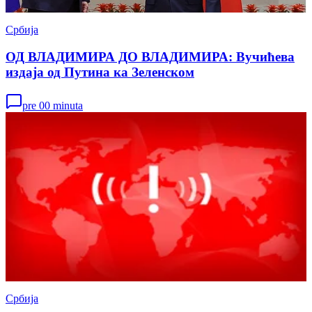
Србија
ОД ВЛАДИМИРА ДО ВЛАДИМИРА: Вучићева
издаја од Путина ка Зеленском
pre 00 minuta
Србија