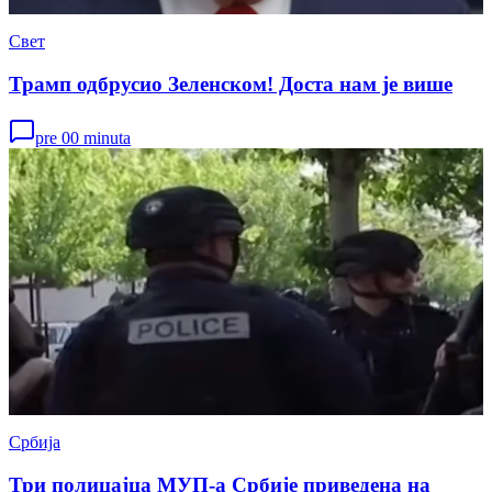
Свет
Трамп одбрусио Зеленском! Доста нам је више
pre 00 minuta
Србија
Три полицајца МУП-а Србије приведена на