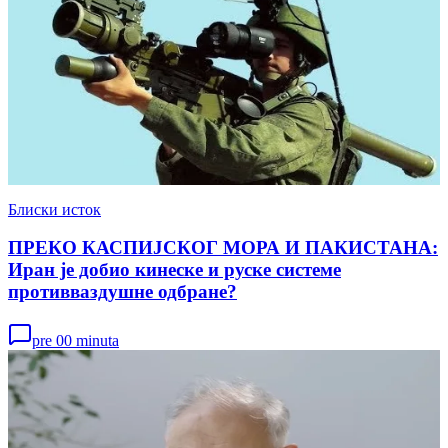
Блиски исток
ПРЕКО КАСПИЈСКОГ МОРА И ПАКИСТАНА:
Иран је добио кинеске и руске системе
противваздушне одбране?
pre 00 minuta