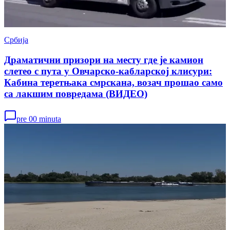
Србија
Драматични призори на месту где је камион
слетео с пута у Овчарско-кабларској клисури:
Кабина теретњака смрскана, возач прошао само
са лакшим повредама (ВИДЕО)
pre 00 minuta