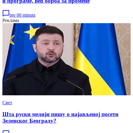
и програме, већ борба за промене
pre 00 minuta
Реклама
Свет
Шта руски медији пишу о најављеној посети
Зеленског Београду?