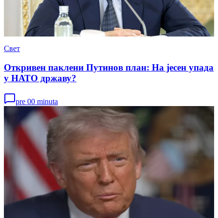
Свет
Откривен паклени Путинов план: На јесен упада
у НАТО државу?
pre 00 minuta