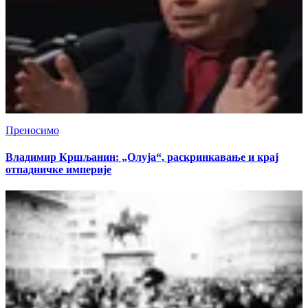
Преносимо
Владимир Кршљанин: „Олуја“, раскринкавање и крај
отпадничке империје