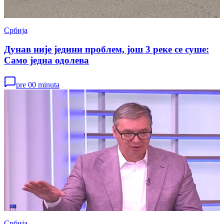
Србија
Дунав није једини проблем, још 3 реке се суше:
Само једна одолева
pre 00 minuta
Србија