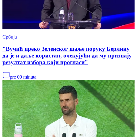
Србија
"Вучић преко Зеленског шаље поруку Берлину
да је и даље користан, очекујући да му признају
резултат избора који прогласи"
pre 00 minuta