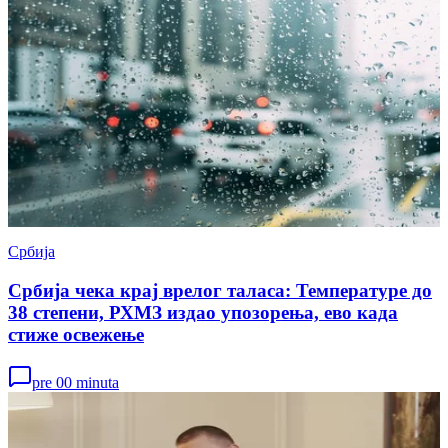
Србија
Србија чека крај врелог таласа: Температуре до
38 степени, РХМЗ издао упозорења, ево када
стиже освежење
pre 00 minuta