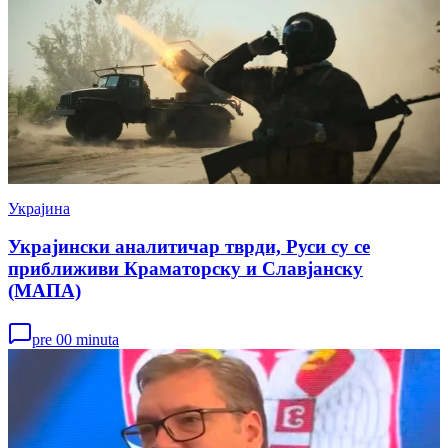
Украјина
Украјински аналитичар тврди, Руси су се
приближиви Краматорску и Славјанску
(МАПА)
pre 00 minuta