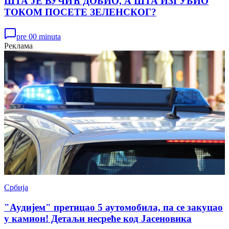
ШТА ЈЕ ВУЧИЋ ДОБИО, А ШТА ИЗГУБИО
ТОКОМ ПОСЕТЕ ЗЕЛЕНСКОГ?
pre 00 minuta
Реклама
Србија
"Аудијем" претицао 5 аутомобила, па се закуцао
у камион! Детаљи несреће код Јасеновика