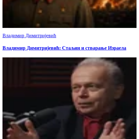
Владимир Димитријевић
Владимир Димитријевић: Стаљин и стварање Израела