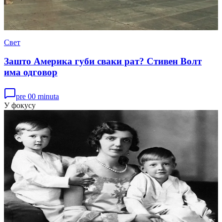
Свет
Зашто Америка губи сваки рат? Стивен Волт
има одговор
pre 00 minuta
У фокусу