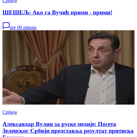
Србија
ШЕШЕЉ: Ако га Вучић прими - прими!
pre 00 minuta
Србија
Александар Вулин за руске медије: Посета
Зеленског Србији представља резултат притиска