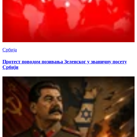
Србија
Протест поводом позивања Зеленског у званичну посету
Србији