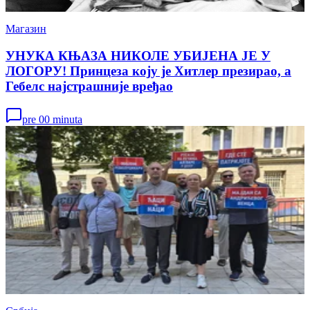
Магазин
УНУКА КЊАЗА НИКОЛЕ УБИЈЕНА ЈЕ У
ЛОГОРУ! Принцеза коју је Хитлер презирао, а
Гебелс најстрашније вређао
pre 00 minuta