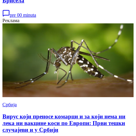
Брисела
pre 00 minuta
Реклама
Србија
Вирус који преносе комарци и за који нема ни
лека ни вакцине коси по Европи: Први тешки
случајеви и у Србији