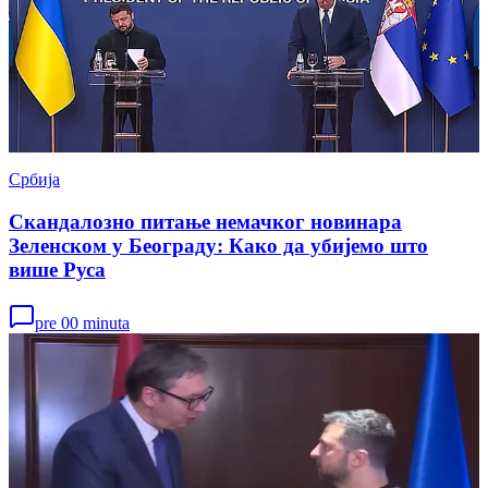
Србија
Скандалозно питање немачког новинара
Зеленском у Београду: Како да убијемо што
више Руса
pre 00 minuta