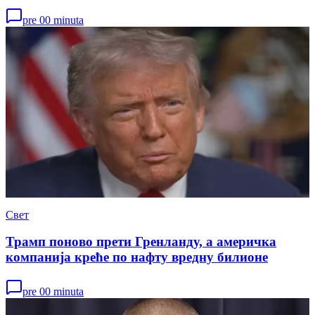
pre 00 minuta
Свет
Трамп поново прети Гренланду, а америчка
компанија креће по нафту вредну билионе
pre 00 minuta