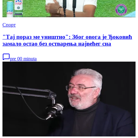
Спорт
"Тај пораз ме уништио": Због овога је Ђоковић
замало остао без остварења највећег сна
pre 00 minuta