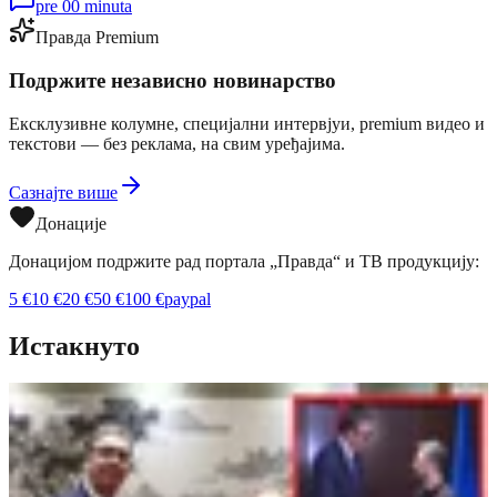
pre 00 minuta
Правда Premium
Подржите независно новинарство
Ексклузивне колумне, специјални интервјуи, premium видео и
текстови — без реклама, на свим уређајима.
Сазнајте више
Донације
Донацијом подржите рад портала „Правда“ и ТВ продукцију:
5
€
10
€
20
€
50
€
100
€
paypal
Истакнуто