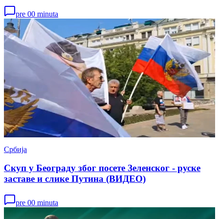
pre 00 minuta
Србија
Скуп у Београду због посете Зеленског - руске
заставе и слике Путина (ВИДЕО)
pre 00 minuta