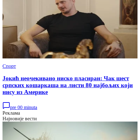
Спорт
Јокић неочекивано ниско пласиран: Чак шест
српских кошаркаша на листи 80 најбољих који
нису из Америке
pre 00 minuta
Реклама
Најновије вести