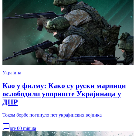
Украјина
Као у филму: Како су руски маринци
ослободили упориште Украјинаца у
ДНР
Током борбе погинуло пет украјинских војника
pre 00 minuta