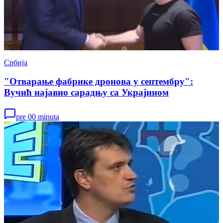
Србија
"Отварање фабрике дронова у септембру":
Вучић најавио сарадњу са Украјином
pre 00 minuta