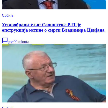
Србија
Уставобранитељи: Саопштење ВЈТ је
опструкција истине о смрти Владимира Цвијана
pre 00 minuta