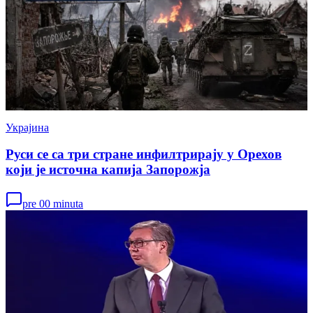
Украјина
Руси се са три стране инфилтрирају у Орехов
који је источна капија Запорожја
pre 00 minuta