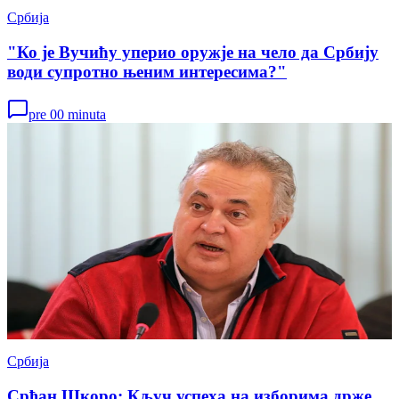
Србија
"Ко је Вучићу уперио оружје на чело да Србију
води супротно њеним интересима?"
pre 00 minuta
Србија
Срђан Шкоро: Кључ успеха на изборима држе