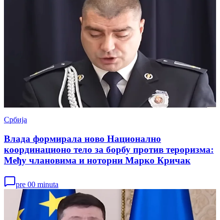
Србија
Влада формирала ново Национално
координационо тело за борбу против тероризма:
Међу члановима и ноторни Марко Кричак
pre 00 minuta