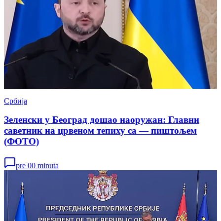
Србија
Зеленски у Београд дошао наоружан: Главни
саветник на црвеном тепиху са — пиштољем
(ФОТО)
pre 00 minuta