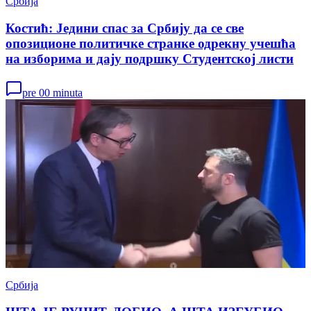
Србија
Костић: Једини спас за Србију да се све
опозиционе политичке странке одрекну учешћа
на изборима и дају подршку Студентској листи
pre 00 minuta
Србија