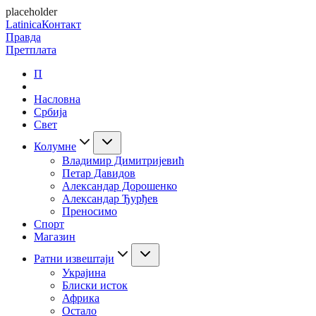
placeholder
Latinica
Контакт
Правда
Претплата
П
Насловна
Србија
Свет
Колумне
Владимир Димитријевић
Петар Давидов
Александар Дорошенко
Александар Ђурђев
Преносимо
Спорт
Магазин
Ратни извештаји
Украјина
Блиски исток
Африка
Остало