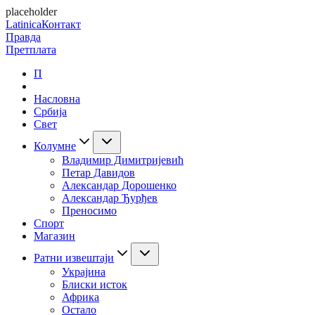
placeholder
Latinica
Контакт
Правда
Претплата
П
Насловна
Србија
Свет
Колумне
Владимир Димитријевић
Петар Давидов
Александар Дорошенко
Александар Ђурђев
Преносимо
Спорт
Магазин
Ратни извештаји
Украјина
Блиски исток
Африка
Остало