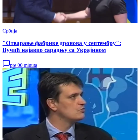
Србија
"Отварање фабрике дронова у септембру":
Вучић најавио сарадњу са Украјином
pre 00 minuta