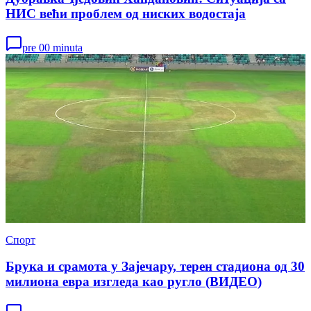
НИС већи проблем од ниских водостаја
pre 00 minuta
Спорт
Брука и срамота у Зајечару, терен стадиона од 30
милиона евра изгледа као ругло (ВИДЕО)