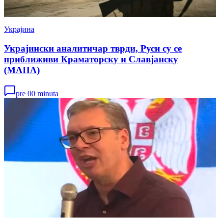
Украјина
Украјински аналитичар тврди, Руси су се
приближиви Краматорску и Славјанску
(МАПА)
pre 00 minuta