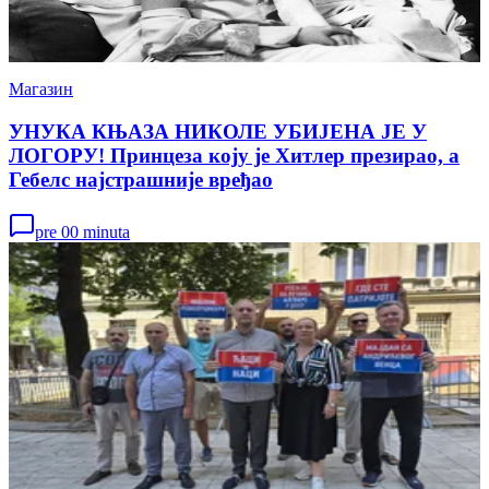
Магазин
УНУКА КЊАЗА НИКОЛЕ УБИЈЕНА ЈЕ У
ЛОГОРУ! Принцеза коју је Хитлер презирао, а
Гебелс најстрашније вређао
pre 00 minuta