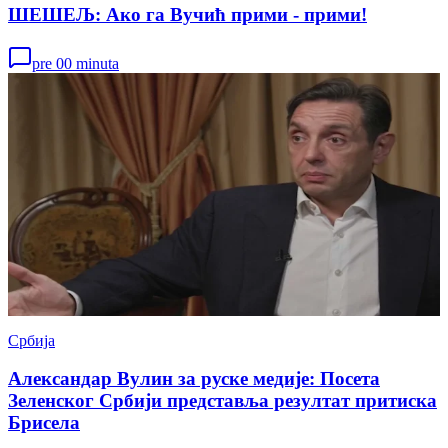
ШЕШЕЉ: Ако га Вучић прими - прими!
pre 00 minuta
Србија
Александар Вулин за руске медије: Посета
Зеленског Србији представља резултат притиска
Брисела