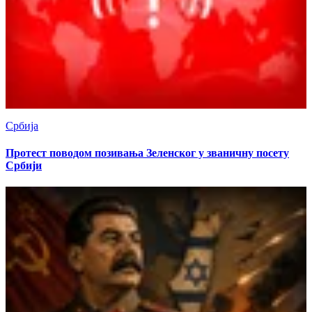
Србија
Протест поводом позивања Зеленског у званичну посету
Србији