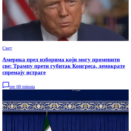
Свет
Америка пред изборима који могу променити
све: Трампу прети губитак Конгреса, демократе
спремају истраге
pre 00 minuta