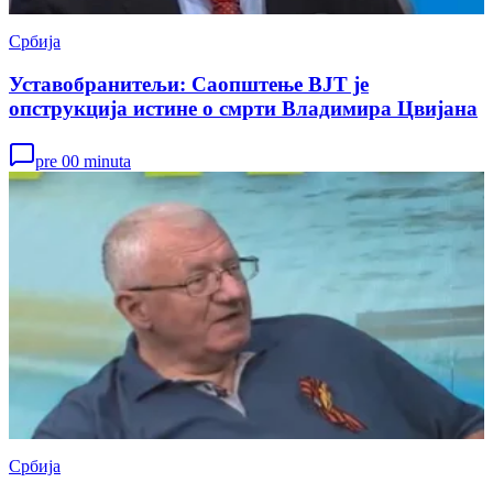
Србија
Уставобранитељи: Саопштење ВЈТ је
опструкција истине о смрти Владимира Цвијана
pre 00 minuta
Србија