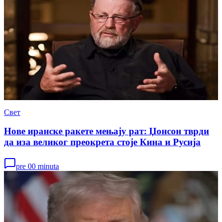
Свет
Нове иранске ракете мењају рат: Џонсон тврди
да иза великог преокрета стоје Кина и Русија
pre 00 minuta