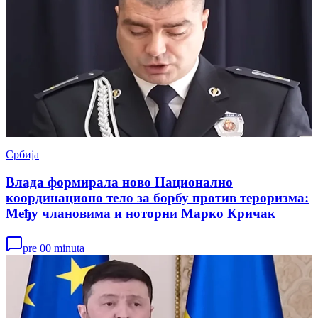
Србија
Влада формирала ново Национално
координационо тело за борбу против тероризма:
Међу члановима и ноторни Марко Кричак
pre 00 minuta