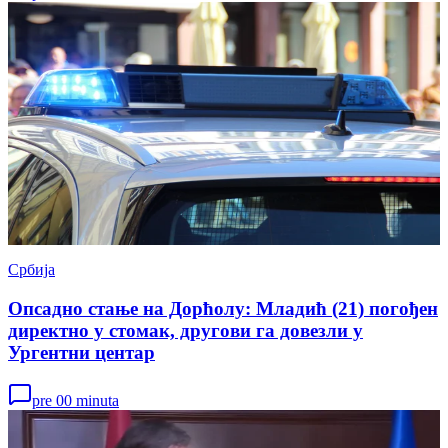
Србија
Опсадно стање на Дорћолу: Младић (21) погођен
директно у стомак, другови га довезли у
Ургентни центар
pre 00 minuta