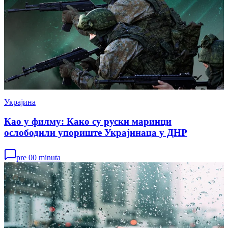
Украјина
Као у филму: Како су руски маринци
ослободили упориште Украјинаца у ДНР
pre 00 minuta