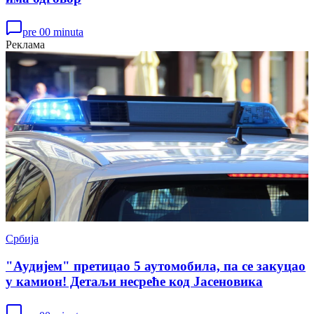
pre 00 minuta
Реклама
Србија
"Аудијем" претицао 5 аутомобила, па се закуцао
у камион! Детаљи несреће код Јасеновика