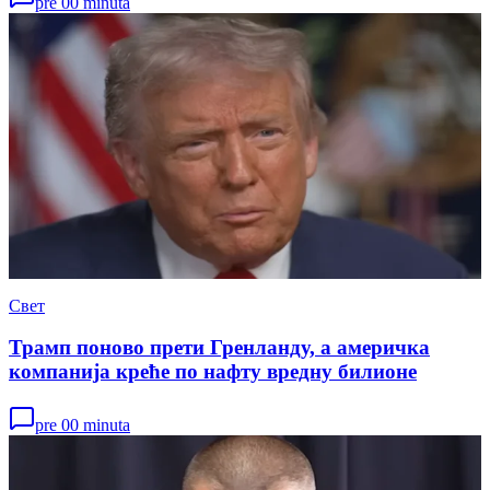
pre 00 minuta
Свет
Трамп поново прети Гренланду, а америчка
компанија креће по нафту вредну билионе
pre 00 minuta