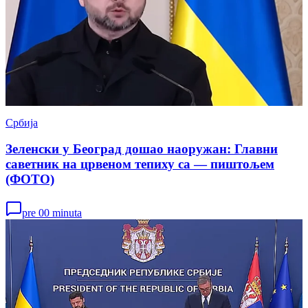
Србија
Зеленски у Београд дошао наоружан: Главни
саветник на црвеном тепиху са — пиштољем
(ФОТО)
pre 00 minuta