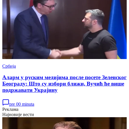
Србија
Аларм у руским медијима после посете Зеленског
Београду: Што су избори ближи, Вучић ће више
подржавати Украјину
pre 00 minuta
Реклама
Најновије вести