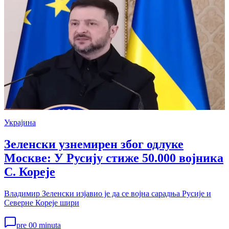
Украјина
Зеленски узнемирен због одлуке
Москве: У Русију стиже 50.000 војника
С. Кореје
Владимир Зеленски изјавио је да се војна сарадња Русије и
Северне Кореје шири
pre 00 minuta