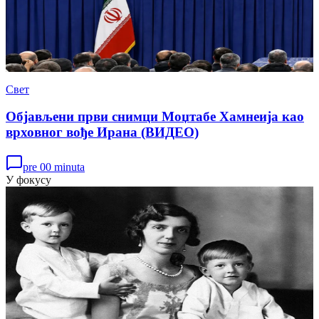
Свет
Објављени први снимци Моџтабе Хамнеија као
врховног вође Ирана (ВИДЕО)
pre 00 minuta
У фокусу