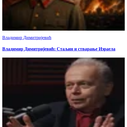
Владимир Димитријевић
Владимир Димитријевић: Стаљин и стварање Израела