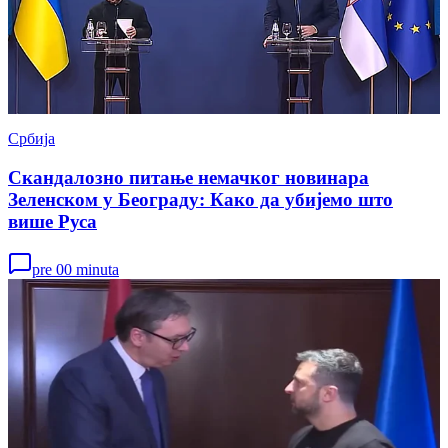
Србија
Скандалозно питање немачког новинара
Зеленском у Београду: Како да убијемо што
више Руса
pre 00 minuta