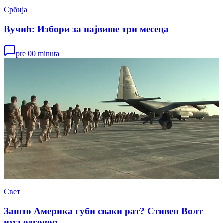
Србија
Вучић: Избори за највише три месеца
pre 00 minuta
Свет
Зашто Америка губи сваки рат? Стивен Волт
има одговор