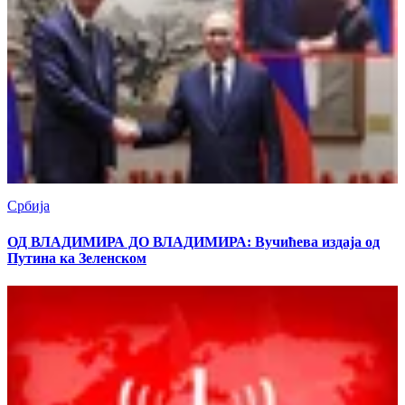
Србија
ОД ВЛАДИМИРА ДО ВЛАДИМИРА: Вучићева издаја од
Путина ка Зеленском