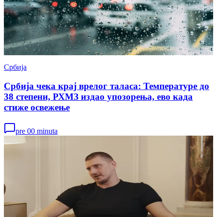
Србија
Србија чека крај врелог таласа: Температуре до
38 степени, РХМЗ издао упозорења, ево када
стиже освежење
pre 00 minuta