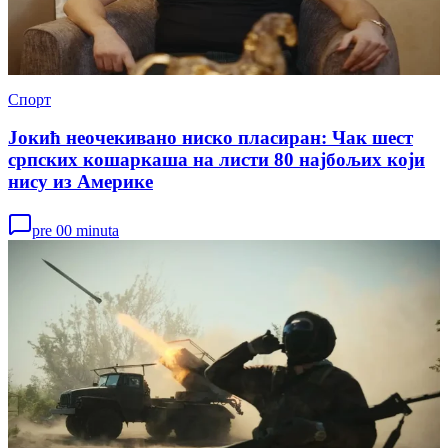
Спорт
Јокић неочекивано ниско пласиран: Чак шест
српских кошаркаша на листи 80 најбољих који
нису из Америке
pre 00 minuta