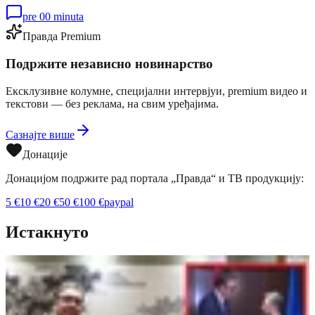
pre 00 minuta
Правда Premium
Подржите независно новинарство
Ексклузивне колумне, специјални интервјуи, premium видео и
текстови — без реклама, на свим уређајима.
Сазнајте више
Донације
Донацијом подржите рад портала „Правда“ и ТВ продукцију:
5
€
10
€
20
€
50
€
100
€
paypal
Истакнуто