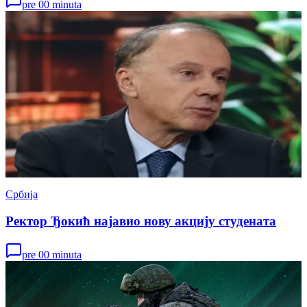
pre 00 minuta
Србија
Ректор Ђокић најавио нову акцију студената
pre 00 minuta