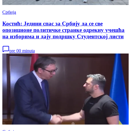
Србија
Костић: Једини спас за Србију да се све
опозиционе политичке странке одрекну учешћа
на изборима и дају подршку Студентској листи
pre 00 minuta