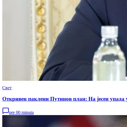
Свет
Откривен паклени Путинов план: На јесен упада
pre 00 minuta