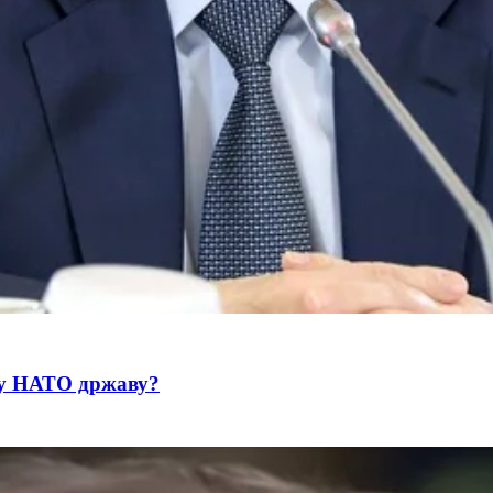
 у НАТО државу?