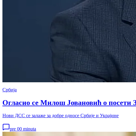
Србија
Огласио се Милош Јовановић о посети 
Нови ДСС се залаже за добре односе Србије и Украјине
pre 00 minuta