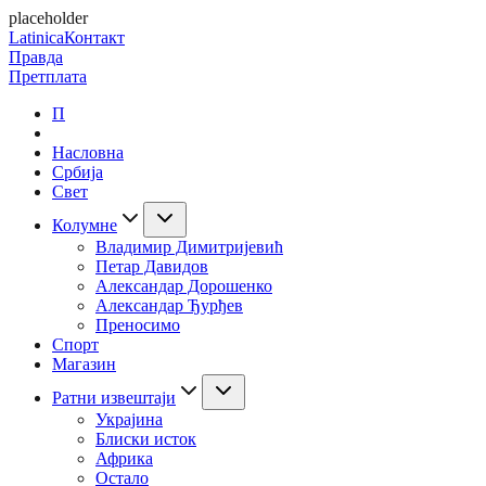
placeholder
Latinica
Контакт
Правда
Претплата
П
Насловна
Србија
Свет
Колумне
Владимир Димитријевић
Петар Давидов
Александар Дорошенко
Александар Ђурђев
Преносимо
Спорт
Магазин
Ратни извештаји
Украјина
Блиски исток
Африка
Остало