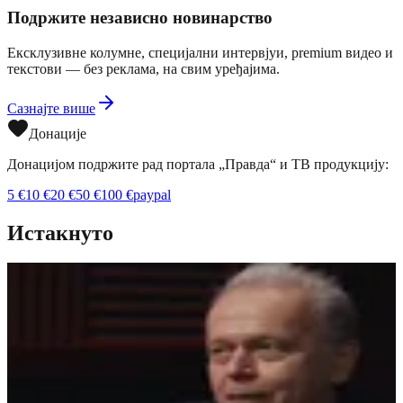
Подржите независно новинарство
Ексклузивне колумне, специјални интервјуи, premium видео и
текстови — без реклама, на свим уређајима.
Сазнајте више
Донације
Донацијом подржите рад портала „Правда“ и ТВ продукцију:
5
€
10
€
20
€
50
€
100
€
paypal
Истакнуто