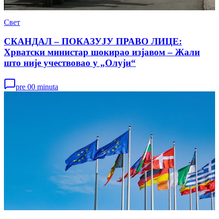
Свет
СКАНДАЛ – ПОКАЗУЈУ ПРАВО ЛИЦЕ:
Хрватски министар шокирао изјавом – Жали
што није учествовао у „Олуји“
pre 00 minuta