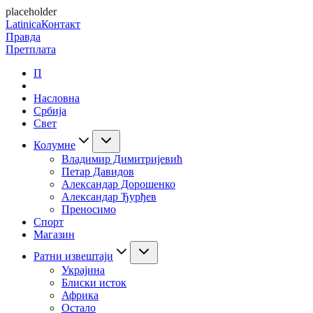
placeholder
Latinica
Контакт
Правда
Претплата
П
Насловна
Србија
Свет
Колумне
Владимир Димитријевић
Петар Давидов
Александар Дорошенко
Александар Ђурђев
Преносимо
Спорт
Магазин
Ратни извештаји
Украјина
Блиски исток
Африка
Остало