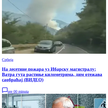
Србија
На десетине пожара уз Ибарску магистралу:
Ватра гута растиње километрима, дим отежава
саобраћај (ВИДЕО)
pre 00 minuta