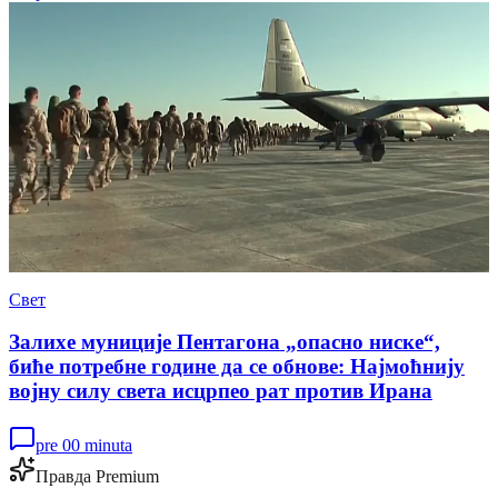
Свет
Залихе муниције Пентагона „опасно ниске“,
биће потребне године да се обнове: Најмоћнију
војну силу света исцрпео рат против Ирана
pre 00 minuta
Правда Premium