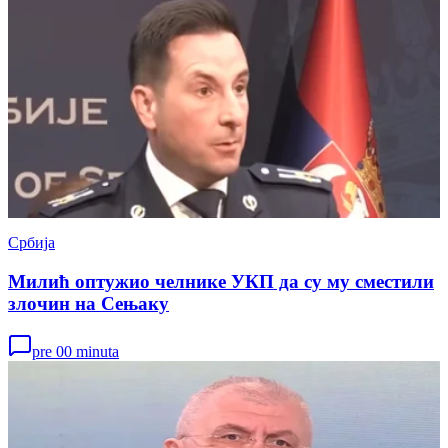
Србија
Милић оптужио челнике УКП да су му сместили
злочин на Сењаку
pre 00 minuta