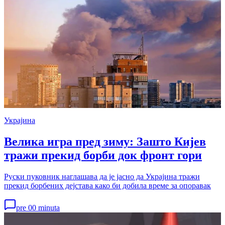
Украјина
Велика игра пред зиму: Зашто Кијев
тражи прекид борби док фронт гори
Руски пуковник наглашава да је јасно да Украјина тражи
прекид борбених дејстава како би добила време за опоравак
pre 00 minuta