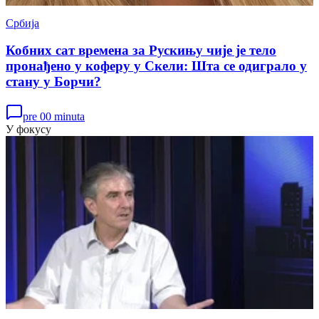
Србија
Кобних сат времена за Рускињу чије је тело
пронађено у коферу у Скели: Шта се одиграло у
стану у Борчи?
pre 00 minuta
У фокусу