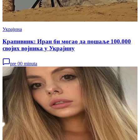
Украјина
Крапивник: Иран би могао да пошаље 100.000
својих војника у Украјину
pre 00 minuta