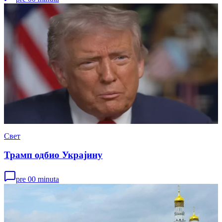
Свет
Трамп одбио Украјину
pre 00 minuta