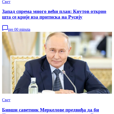
Свет
Запад спрема много већи план: Кнутов открио
шта се крије иза притиска на Русију
pre 00 minuta
Свет
Бивши саветник Меркелове предвиђа да би