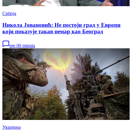
Србија
Никола Јовановић: Не постоји град у Европи
који показује такав немар као Београд
pre 00 minuta
Украјина