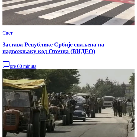
Свет
Застава Републике Србије спаљена на
надвожњаку код Оточца (ВИДЕО)
pre 00 minuta