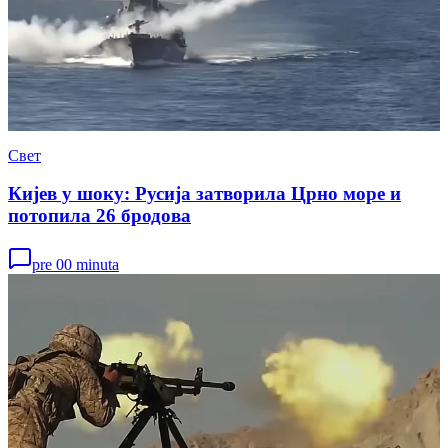
Свет
Кијев у шоку: Русија затворила Црно море и
потопила 26 бродова
pre 00 minuta