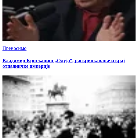
Преносимо
Владимир Кршљанин: „Олуја“, раскринкавање и крај
отпадничке империје