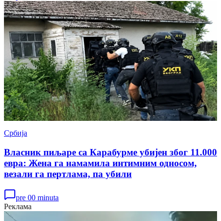
Србија
Власник пиљаре са Карабурме убијен због 11.000
евра: Жена га намамила интимним односом,
везали га пертлама, па убили
pre 00 minuta
Реклама