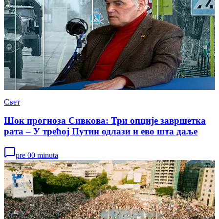
Свет
Шок прогноза Сивкова: Три опције завршетка
рата – У трећој Путин одлази и ево шта даље
pre 00 minuta