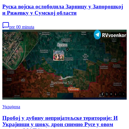
Руска војска ослободила Зарницу у Запорошкој
и Рижевку у Сумској области
pre 00 minuta
Украјина
Пробој у дубину непријатељске територије: И
Украјинци у шоку, дрон снимио Русе у овом