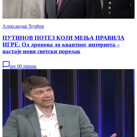
Александар Ђурђев
ПУТИНОВ ПОТЕЗ КОЈИ МЕЊА ПРАВИЛА
ИГРЕ: Од дронова до квантног интернета –
настаје нови светски поредак
pre 00 minuta