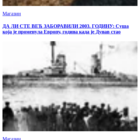
Магазин
ДА ЛИ СТЕ ВЕЋ ЗАБОРАВИЛИ 2003. ГОДИНУ: Суша
која је променула Европу, година када је Дунав стао
Магазин