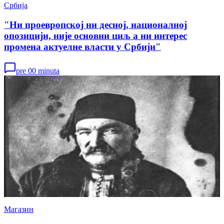
Србија
"Ни проевропској ни десној, националној
опозицији, није основни циљ а ни интерес
промена актуелне власти у Србији"
pre 00 minuta
Магазин