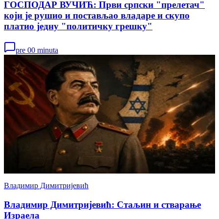
ГОСПОДАР ВУЧИЋ: Први српски "прелетач"
који је рушио и постављао владаре и скупо
платио једну "политичку грешку"
pre 00 minuta
Владимир Димитријевић
Владимир Димитријевић: Стаљин и стварање
Израела