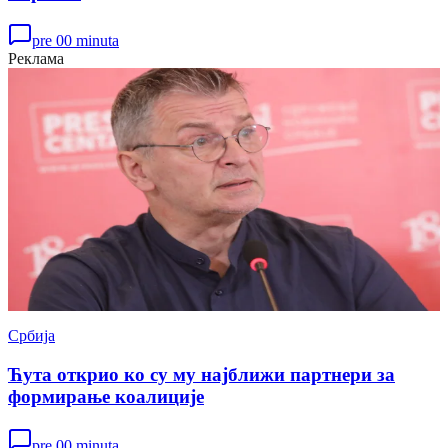
pre 00 minuta
Реклама
Србија
Ћута открио ко су му најближи партнери за
формирање коалиције
pre 00 minuta