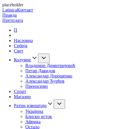
placeholder
Latinica
Контакт
Правда
Претплата
П
Насловна
Србија
Свет
Колумне
Владимир Димитријевић
Петар Давидов
Александар Дорошенко
Александар Ђурђев
Преносимо
Спорт
Магазин
Ратни извештаји
Украјина
Блиски исток
Африка
Остало