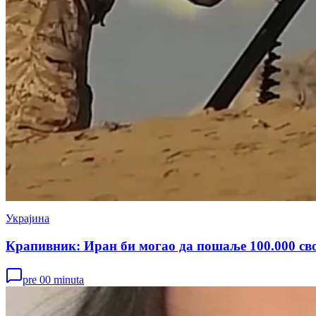
Украјина
Крапивник: Иран би могао да пошаље 100.000 сво
pre 00 minuta