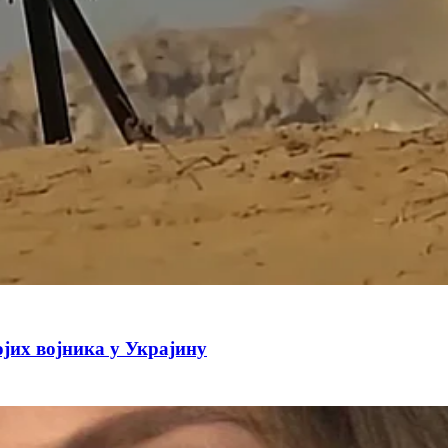
јих војника у Украјину