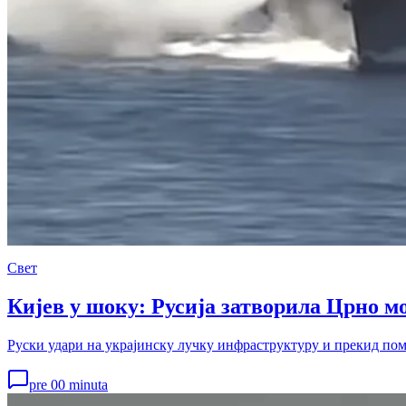
Свет
Кијев у шоку: Русија затворила Црно мо
Руски удари на украјинску лучку инфраструктуру и прекид помо
pre 00 minuta