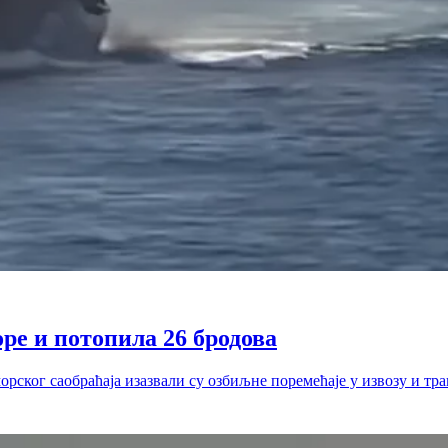
ре и потопила 26 бродова
рског саобраћаја изазвали су озбиљне поремећаје у извозу и тр