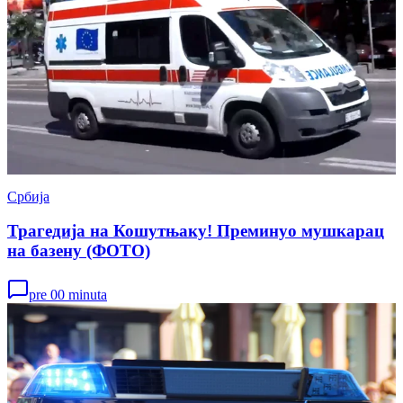
Србија
Трагедија на Кошутњаку! Преминуо мушкарац
на базену (ФОТО)
pre 00 minuta