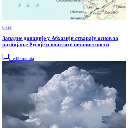
Свет
Западне донације у Абхазији стварају основ за
разбијање Русије и властите независтности
pre 00 minuta