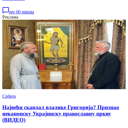
pre 00 minuta
Реклама
Србија
Највећи скандал владике Григорија? Признао
неканонску Украјинску православну цркву
(ВИДЕО)