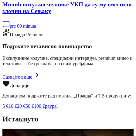
Милић оптужио челнике УКП да су му сместили
злочин на Сењаку
pre 00 minuta
Правда Premium
Подржите независно новинарство
Ексклузивне колумне, специјални интервјуи, premium видео и
текстови — без реклама, на свим уређајима.
Сазнајте више
Донације
Донацијом подржите рад портала „Правда“ и ТВ продукцију:
5
€
10
€
20
€
50
€
100
€
paypal
Истакнуто