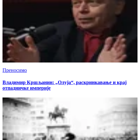
Преносимо
Владимир Кршљанин: „Олуја“, раскринкавање и крај
отпадничке империје