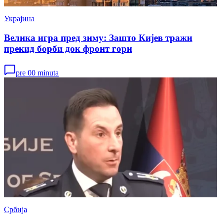
Украјина
Велика игра пред зиму: Зашто Кијев тражи
прекид борби док фронт гори
pre 00 minuta
Србија