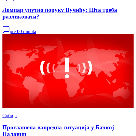
Ломпар упутио поруку Вучићу: Шта треба
разликовати?
pre 00 minuta
Србија
Проглашена ванредна ситуација у Бачкој
Паланци