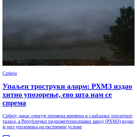
Србија
Упаљен троструки аларм: РХМЗ издао
хитно упозорење, ево шта нам се
спрема
Србију данас очекује промена времена и слабљење топлотног
таласа, а Републички хидрометеоролошки завод (РХМЗ) издао
је низ упозорења на екстремне услове