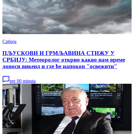
Србија
ПЉУСКОВИ И ГРМЉАВИНА СТИЖУ У
СРБИЈУ: Метеоролог открио какво нам време
доноси викенд и где ће напокон "освежити"
pre 00 minuta