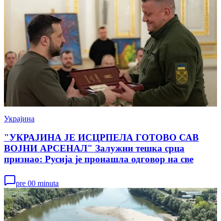
Украјина
"УКРАЈИНА ЈЕ ИСЦРПЕЛА ГОТОВО САВ
ВОЈНИ АРСЕНАЛ" Залужни тешка срца
признао: Русија је пронашла одговор на све
pre 00 minuta