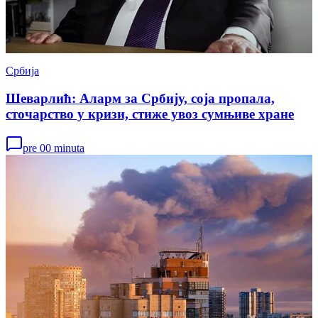
Србија
Шеварлић: Аларм за Србију, соја пропала,
сточарство у кризи, стиже увоз сумњиве хране
pre 00 minuta