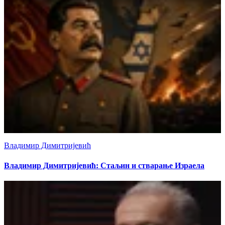
Владимир Димитријевић
Владимир Димитријевић: Стаљин и стварање Израела