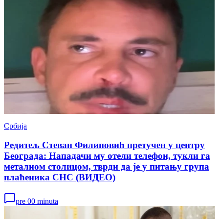
Србија
Редитељ Стеван Филиповић претучен у центру
Београда: Нападачи му отели телефон, тукли га
металном столицом, тврди да је у питању група
плаћеника СНС (ВИДЕО)
pre 00 minuta