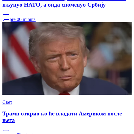
пљунуо НАТО, а онда споменуо Србију
pre 00 minuta
Свет
Трамп открио ко ће владати Америком после
њега