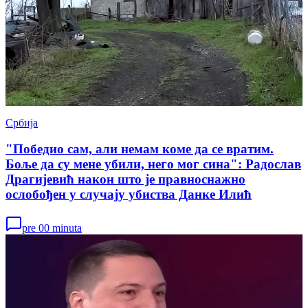
Србија
"Победио сам, али немам коме да се вратим.
Боље да су мене убили, него мог сина": Радослав
Драгијевић након што је правноснажно
ослобођен у случају убиства Данке Илић
pre 00 minuta