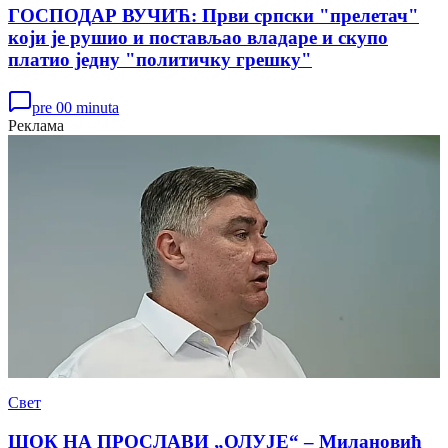
ГОСПОДАР ВУЧИЋ: Први српски "прелетач"
који је рушио и постављао владаре и скупо
платио једну "политичку грешку"
pre 00 minuta
Реклама
Свет
ШОК НА ПРОСЛАВИ „ОЛУЈЕ“ – Милановић