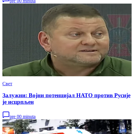
pre 00 minuta
Свет
Залужни: Војни потенцијал НАТО против Русије
је исцрпљен
pre 00 minuta