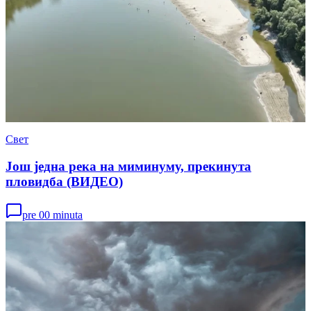
Свет
Још једна река на миминуму, прекинута
пловидба (ВИДЕО)
pre 00 minuta