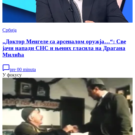
Србија
„Доктор Менгеле са арсеналом оружја…“: Све
јачи напади СНС и њених гласила на Драгана
Милића
pre 00 minuta
У фокусу