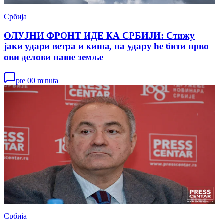
Србија
ОЛУЈНИ ФРОНТ ИДЕ КА СРБИЈИ: Стижу
јаки удари ветра и киша, на удару ће бити прво
ови делови наше земље
pre 00 minuta
Србија