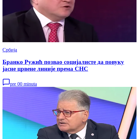
Србија
Бранко Ружић позвао социјалисте да повуку
јасне црвене линије према СНС
pre 00 minuta