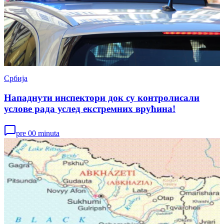
Србија
Нападнути инспектори док су контролисали
услове рада услед екстремних врућина!
pre 00 minuta