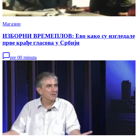
Магазин
ИЗБОРНИ ВРЕМЕПЛОВ: Ево како су изгледале
прве крађе гласова у Србији
pre 00 minuta