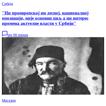
Србија
"Ни проевропској ни десној, националној
опозицији, није основни циљ а ни интерес
промена актуелне власти у Србији"
pre 00 minuta
Магазин