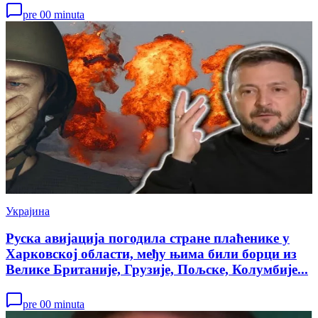
pre 00 minuta
Украјина
Руска авијација погодила стране плаћенике у
Харковској области, међу њима били борци из
Велике Британије, Грузије, Пољске, Колумбије...
pre 00 minuta