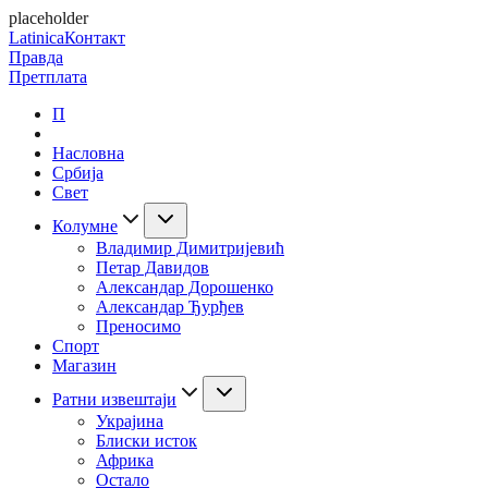
placeholder
Latinica
Контакт
Правда
Претплата
П
Насловна
Србија
Свет
Колумне
Владимир Димитријевић
Петар Давидов
Александар Дорошенко
Александар Ђурђев
Преносимо
Спорт
Магазин
Ратни извештаји
Украјина
Блиски исток
Африка
Остало