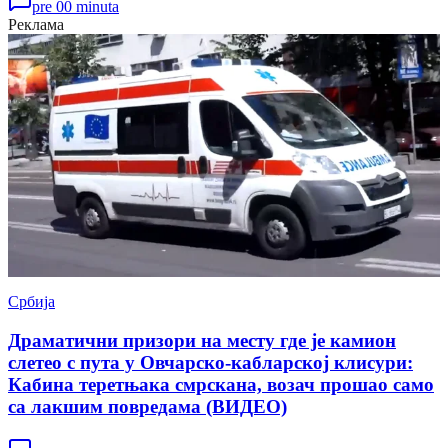
pre 00 minuta
Реклама
Србија
Драматични призори на месту где је камион
слетео с пута у Овчарско-кабларској клисури:
Кабина теретњака смрскана, возач прошао само
са лакшим повредама (ВИДЕО)