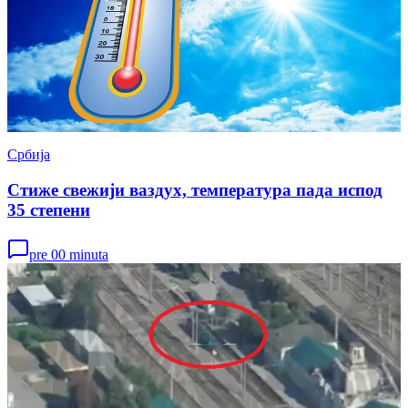
Србија
Стиже свежији ваздух, температура пада испод
35 степени
pre 00 minuta