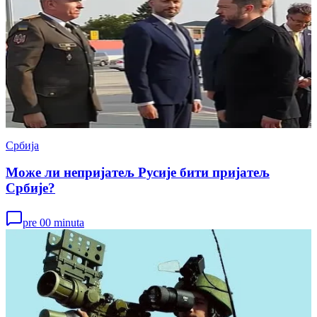
Србија
Може ли непријатељ Русије бити пријатељ
Србије?
pre 00 minuta