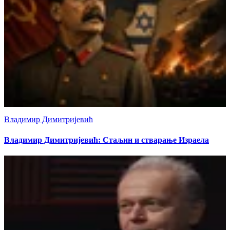
Владимир Димитријевић
Владимир Димитријевић: Стаљин и стварање Израела