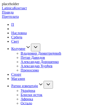
placeholder
Latinica
Контакт
Правда
Претплата
П
Насловна
Србија
Свет
Колумне
Владимир Димитријевић
Петар Давидов
Александар Дорошенко
Александар Ђурђев
Преносимо
Спорт
Магазин
Ратни извештаји
Украјина
Блиски исток
Африка
Остало