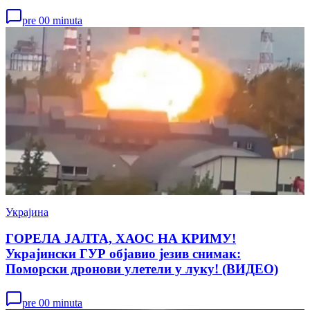
pre 00 minuta
Украјина
ГОРЕЛА ЈАЛТА, ХАОС НА КРИМУ!
Украјински ГУР објавио језив снимак:
Поморски дронови улетели у луку! (ВИДЕО)
pre 00 minuta