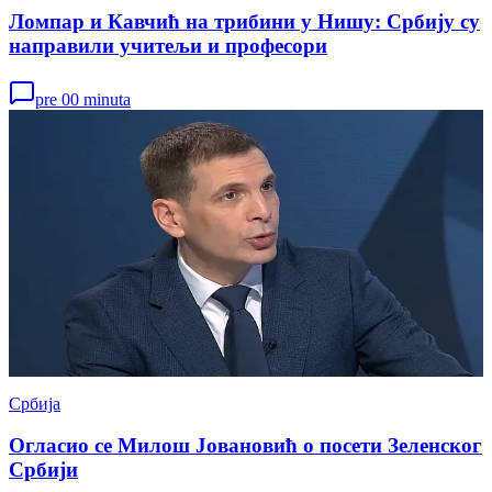
Ломпар и Кавчић на трибини у Нишу: Србију су
направили учитељи и професори
pre 00 minuta
Србија
Огласио се Милош Јовановић о посети Зеленског
Србији