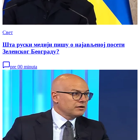
Свет
Шта руски медији пишу о најављеној посети
Зеленског Београду?
pre 00 minuta