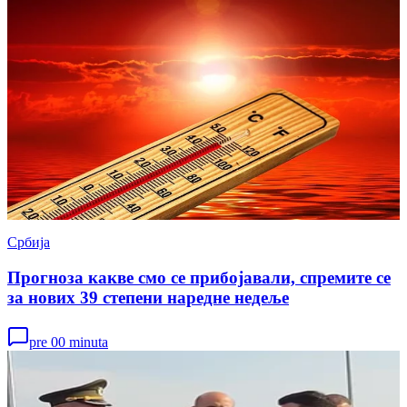
Србија
Прогноза какве смо се прибојавали, спремите се
за нових 39 степени наредне недеље
pre 00 minuta