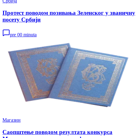
Србија
Протест поводом позивања Зеленског у званичну
посету Србији
pre 00 minuta
Магазин
Саопштење поводом резултата конкурса