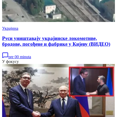
Украјина
Руси уништавају украјинске локомотиве,
бродове, погођене и фабрике у Кијеву (ВИДЕО)
pre 00 minuta
У фокусу