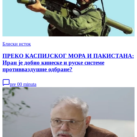
Блиски исток
ПРЕКО КАСПИЈСКОГ МОРА И ПАКИСТАНА:
Иран је добио кинеске и руске системе
противваздушне одбране?
pre 00 minuta