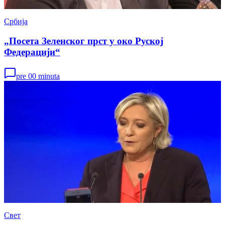
Србија
„Посета Зеленског прст у око Руској
Федерацији“
pre 00 minuta
Свет