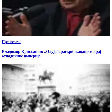
Преносимо
Владимир Кршљанин: „Олуја“, раскринкавање и крај
отпадничке империје