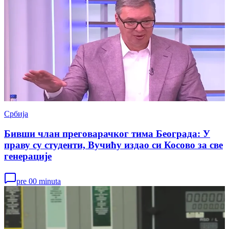
Србија
Бивши члан преговарачког тима Београда: У
праву су студенти, Вучићу издао си Косово за све
генерације
pre 00 minuta