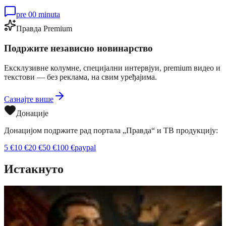
pre 00 minuta
Правда Premium
Подржите независно новинарство
Ексклузивне колумне, специјални интервјуи, premium видео и
текстови — без реклама, на свим уређајима.
Сазнајте више
Донације
Донацијом подржите рад портала „Правда“ и ТВ продукцију:
5
€
10
€
20
€
50
€
100
€
paypal
Истакнуто