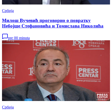
Србија
Милош Вучевић проговорио о повратку
Небојше Стефановића и Томислава Николића
pre 00 minuta
Србија