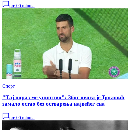
pre 00 minuta
Спорт
"Тај пораз ме уништио": Због овога је Ђоковић
замало остао без остварења највећег сна
pre 00 minuta