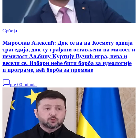
Србија
Мирослав Алексић: Док се на на Космету одвија
трагедија, док су грађани остављени на милост и
немилост Аљбину Куртију Вучић игра, пева и
весели се. Избори неће бити борба за идеологије
и програме, већ борба за промене
pre 00 minuta