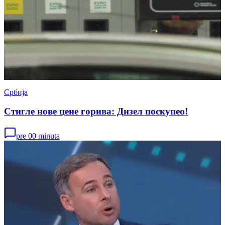
Србија
Стигле нове цене горива: Дизел поскупео!
pre 00 minuta