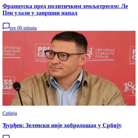
Француска пред политичким земљотресом: Ле
Пен улази у завршни напад
pre 00 minuta
Србија
Ђурђев: Зеленски није добродошао у Србију