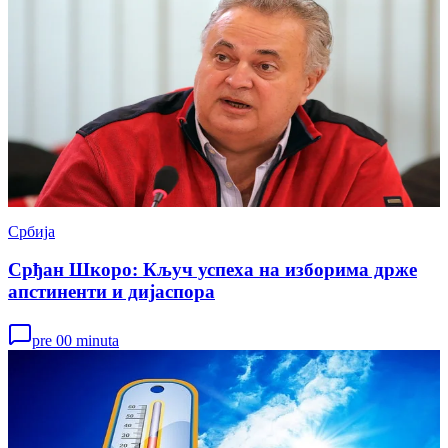
Србија
Срђан Шкоро: Кључ успеха на изборима држе
апстиненти и дијаспора
pre 00 minuta