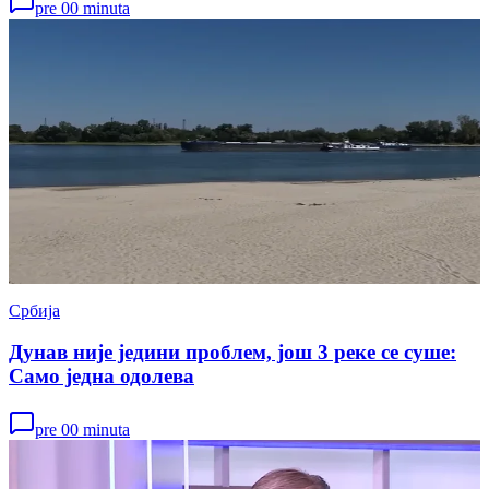
pre 00 minuta
Србија
Дунав није једини проблем, још 3 реке се суше:
Само једна одолева
pre 00 minuta