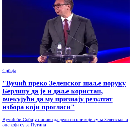
Србија
"Вучић преко Зеленског шаље поруку
Берлину да је и даље користан,
очекујући да му признају резултат
избора који прогласи"
Вучић би Србију поново да дели на оне који су за Зеленског и
оне који су за Путина