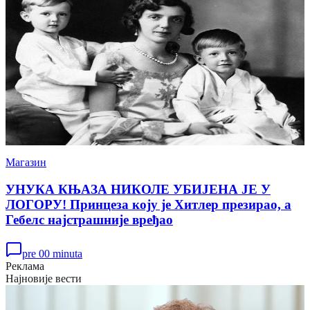
Магазин
УНУКА КЊАЗА НИКОЛЕ УБИЈЕНА ЈЕ У
ЛОГОРУ! Принцеза коју је Хитлер презирао, а
Гебелс најстрашније вређао
pre 00 minuta
Реклама
Најновије вести