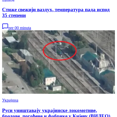
Стиже свежији ваздух, температура пада испод
35 степени
pre 00 minuta
Украјина
Руси уништавају украјинске локомотиве,
бродове, погођене и фабрике у Кијеву (ВИДЕО)