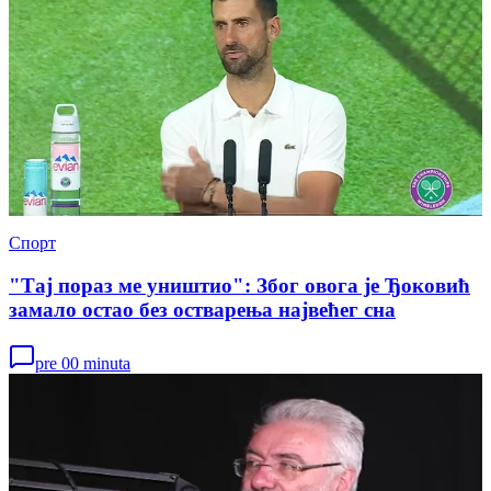
Спорт
"Тај пораз ме уништио": Због овога је Ђоковић
замало остао без остварења највећег сна
pre 00 minuta