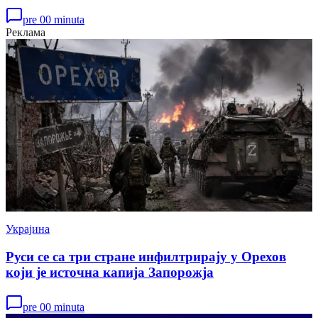
pre 00 minuta
Реклама
Украјина
Руси се са три стране инфилтрирају у Орехов
који је источна капија Запорожја
pre 00 minuta