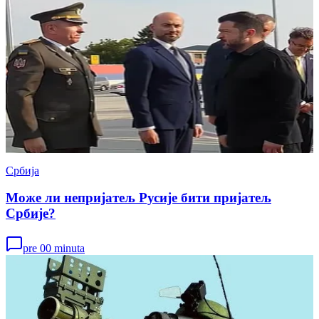
Србија
Може ли непријатељ Русије бити пријатељ
Србије?
pre 00 minuta