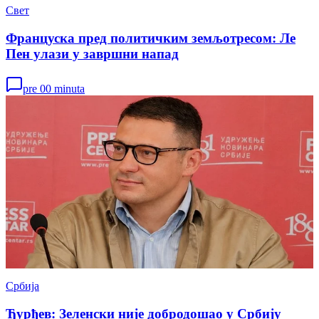
Свет
Француска пред политичким земљотресом: Ле
Пен улази у завршни напад
pre 00 minuta
Србија
Ђурђев: Зеленски није добродошао у Србију