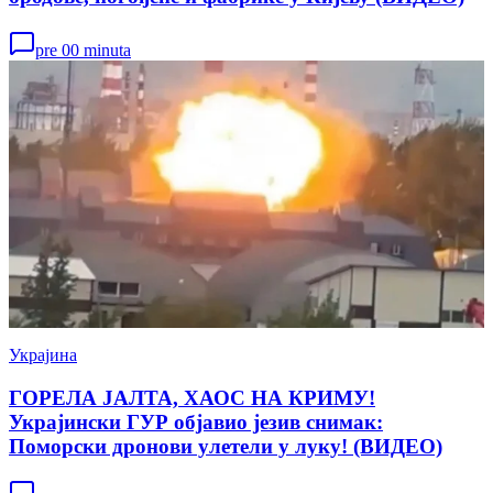
pre 00 minuta
Украјина
ГОРЕЛА ЈАЛТА, ХАОС НА КРИМУ!
Украјински ГУР објавио језив снимак:
Поморски дронови улетели у луку! (ВИДЕО)