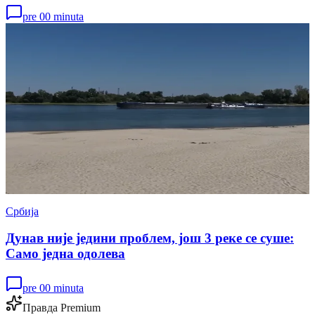
pre 00 minuta
Србија
Дунав није једини проблем, још 3 реке се суше:
Само једна одолева
pre 00 minuta
Правда Premium