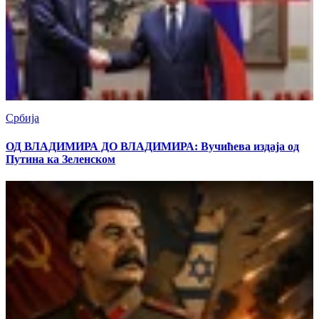
Србија
ОД ВЛАДИМИРА ДО ВЛАДИМИРА: Вучићева издаја од
Путина ка Зеленском