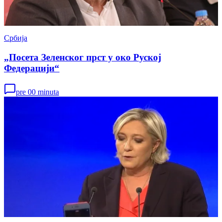
Србија
„Посета Зеленског прст у око Руској
Федерацији“
pre 00 minuta