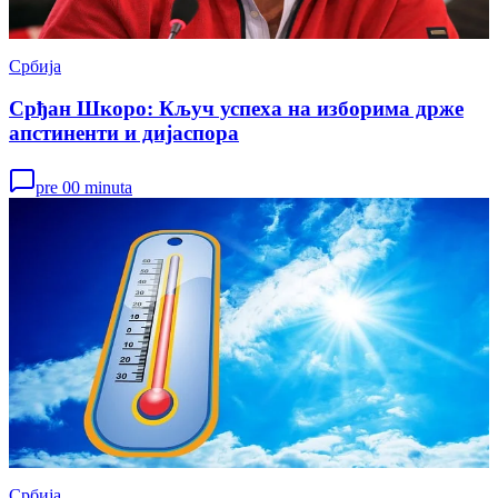
Србија
Срђан Шкоро: Кључ успеха на изборима држе
апстиненти и дијаспора
pre 00 minuta
Србија