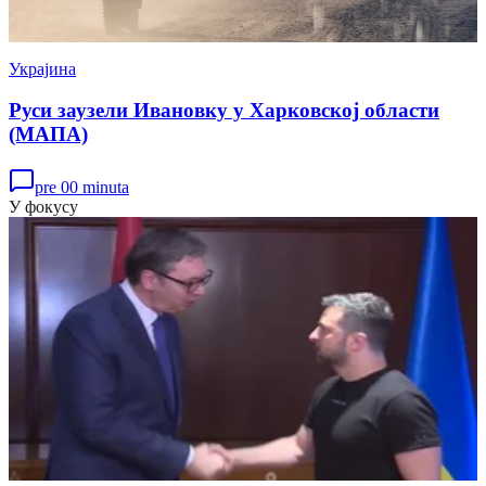
Украјина
Руси заузели Ивановку у Харковској области
(МАПА)
pre 00 minuta
У фокусу