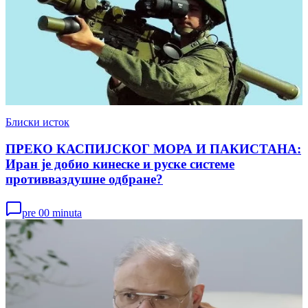
Блиски исток
ПРЕКО КАСПИЈСКОГ МОРА И ПАКИСТАНА:
Иран је добио кинеске и руске системе
противваздушне одбране?
pre 00 minuta