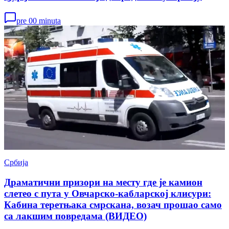
pre 00 minuta
Србија
Драматични призори на месту где је камион
слетео с пута у Овчарско-кабларској клисури:
Кабина теретњака смрскана, возач прошао само
са лакшим повредама (ВИДЕО)