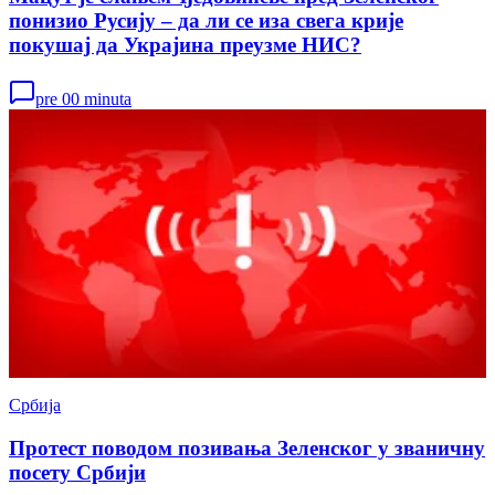
понизио Русију – да ли се иза свега крије
покушај да Украјина преузме НИС?
pre 00 minuta
Србија
Протест поводом позивања Зеленског у званичну
посету Србији