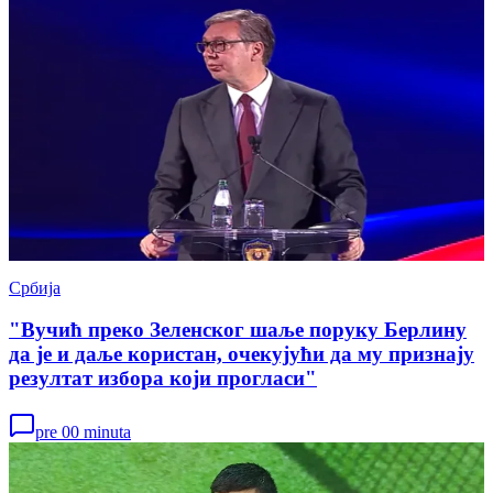
Србија
"Вучић преко Зеленског шаље поруку Берлину
да је и даље користан, очекујући да му признају
резултат избора који прогласи"
pre 00 minuta