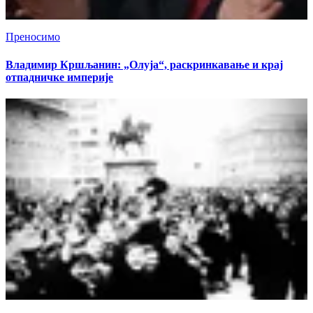
Преносимо
Владимир Кршљанин: „Олуја“, раскринкавање и крај
отпадничке империје