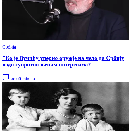
Србија
"Ко је Вучићу уперио оружје на чело да Србију
води супротно њеним интересима?"
pre 00 minuta