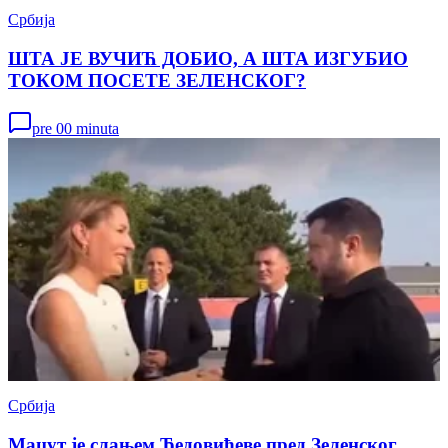
Србија
ШТА ЈЕ ВУЧИЋ ДОБИО, А ШТА ИЗГУБИО
ТОКОМ ПОСЕТЕ ЗЕЛЕНСКОГ?
pre 00 minuta
Србија
Мацут је слањем Ђедовићеве пред Зеленског