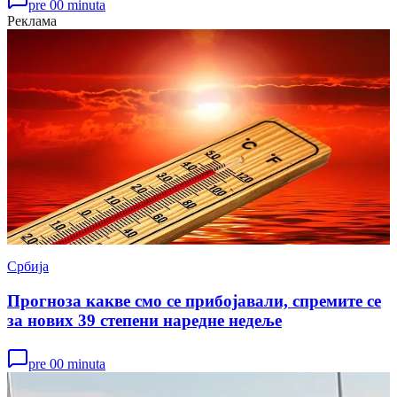
pre 00 minuta
Реклама
Србија
Прогноза какве смо се прибојавали, спремите се
за нових 39 степени наредне недеље
pre 00 minuta