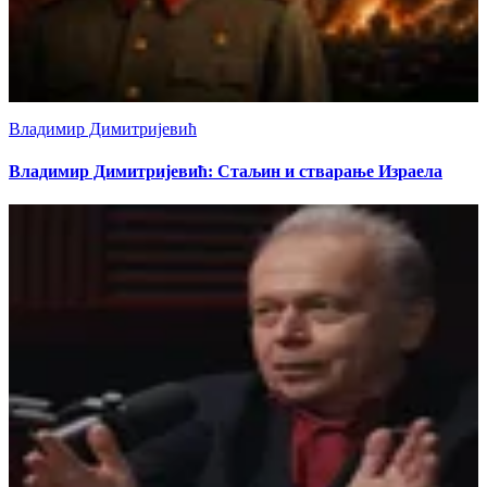
Владимир Димитријевић
Владимир Димитријевић: Стаљин и стварање Израела