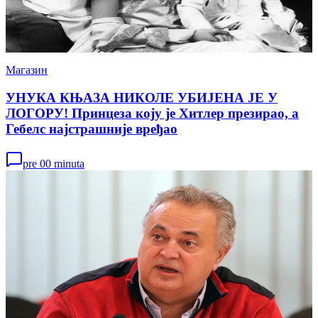
Магазин
УНУКА КЊАЗА НИКОЛЕ УБИЈЕНА ЈЕ У
ЛОГОРУ! Принцеза коју је Хитлер презирао, а
Гебелс најстрашније вређао
pre 00 minuta