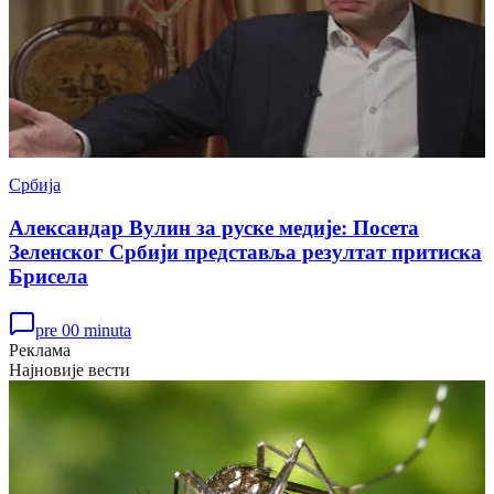
Србија
Александар Вулин за руске медије: Посета
Зеленског Србији представља резултат притиска
Брисела
pre 00 minuta
Реклама
Најновије вести