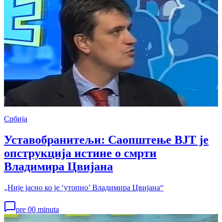
Србија
Уставобранитељи: Саопштење ВЈТ је
опструкција истине о смрти
Владимира Цвијана
„Није јасно ко је ‘утопио’ Владимира Цвијана“
pre 00 minuta