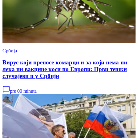
Србија
Вирус који преносе комарци и за који нема ни
лека ни вакцине коси по Европи: Први тешки
случајеви и у Србији
pre 00 minuta