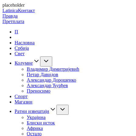
placeholder
Latinica
Контакт
Правда
Претплата
П
Насловна
Србија
Свет
Колумне
Владимир Димитријевић
Петар Давидов
Александар Дорошенко
Александар Ђурђев
Преносимо
Спорт
Магазин
Ратни извештаји
Украјина
Блиски исток
Африка
Остало