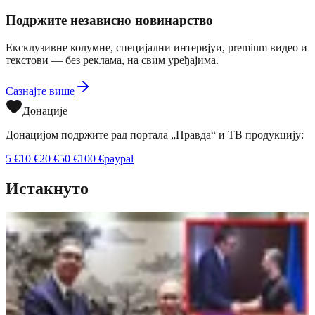
Подржите независно новинарство
Ексклузивне колумне, специјални интервјуи, premium видео и
текстови — без реклама, на свим уређајима.
Сазнајте више
Донације
Донацијом подржите рад портала „Правда“ и ТВ продукцију:
5
€
10
€
20
€
50
€
100
€
paypal
Истакнуто