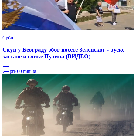
Србија
Скуп у Београду због посете Зеленског - руске
заставе и слике Путина (ВИДЕО)
pre 00 minuta