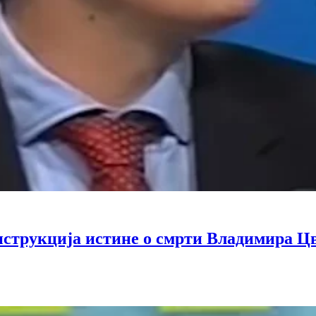
струкција истине о смрти Владимира Ц