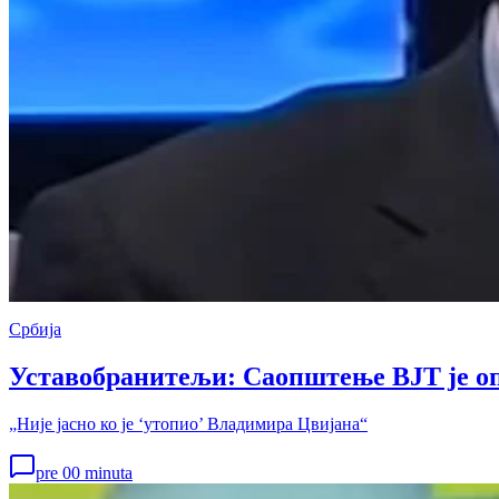
Србија
Уставобранитељи: Саопштење ВЈТ је оп
„Није јасно ко је ‘утопио’ Владимира Цвијана“
pre 00 minuta