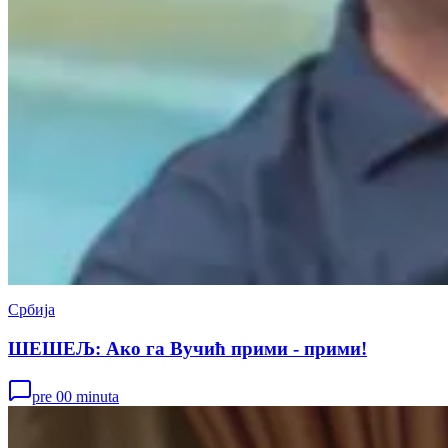
Србија
ШЕШЕЉ: Ако га Вучић прими - прими!
pre 00 minuta