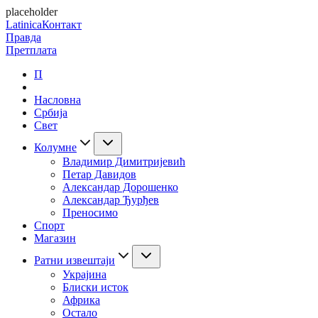
placeholder
Latinica
Контакт
Правда
Претплата
П
Насловна
Србија
Свет
Колумне
Владимир Димитријевић
Петар Давидов
Александар Дорошенко
Александар Ђурђев
Преносимо
Спорт
Магазин
Ратни извештаји
Украјина
Блиски исток
Африка
Остало