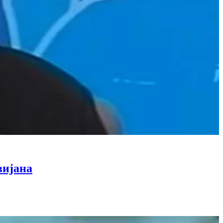
вијана