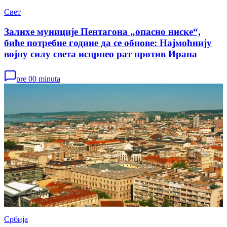
Свет
Залихе муниције Пентагона „опасно ниске“,
биће потребне године да се обнове: Најмоћнију
војну силу света исцрпео рат против Ирана
pre 00 minuta
Србија