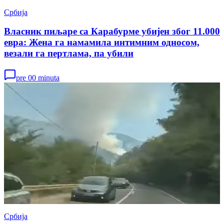
Србија
Власник пиљаре са Карабурме убијен због 11.000
евра: Жена га намамила интимним односом,
везали га пертлама, па убили
pre 00 minuta
Србија