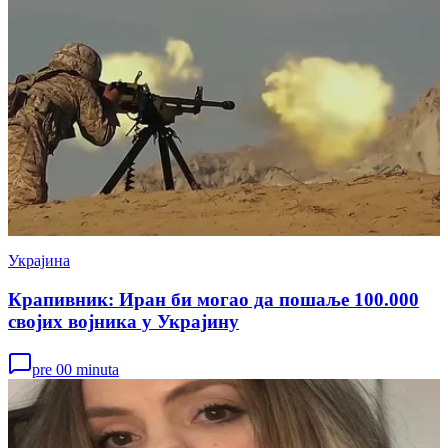
Украјина
Крапивник: Иран би могао да пошаље 100.000
својих војника у Украјину
pre 00 minuta