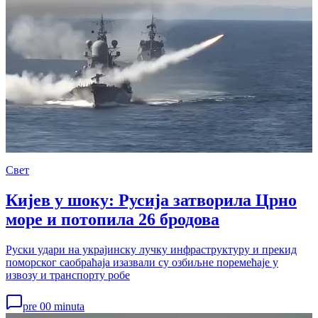
Свет
Кијев у шоку: Русија затворила Црно
море и потопила 26 бродова
Руски удари на украјинску лучку инфраструктуру и прекид
поморског саобраћаја изазвали су озбиљне поремећаје у
извозу и транспорту робе
pre 00 minuta