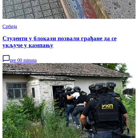
Србија
Студенти у блокади позвали грађане да се
укључе у кампању
pre 00 minuta