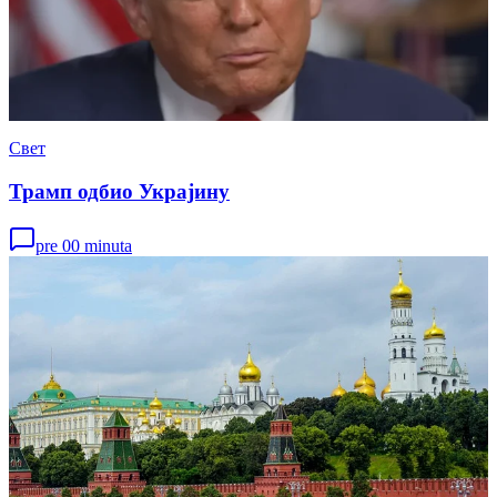
Свет
Трамп одбио Украјину
pre 00 minuta