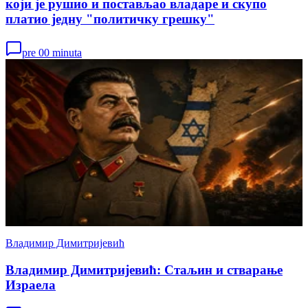
који је рушио и постављао владаре и скупо
платио једну "политичку грешку"
pre 00 minuta
Владимир Димитријевић
Владимир Димитријевић: Стаљин и стварање
Израела