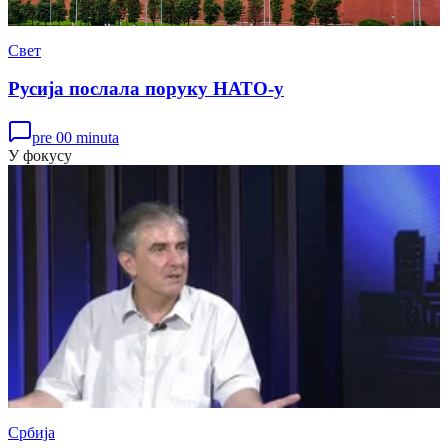
Свет
Русија послала поруку НАТО-у
pre 00 minuta
У фокусу
Србија