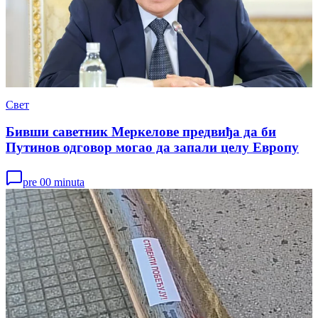
Свет
Бивши саветник Меркелове предвиђа да би
Путинов одговор могао да запали целу Европу
pre 00 minuta