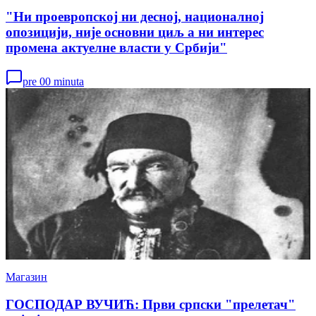
"Ни проевропској ни десној, националној
опозицији, није основни циљ а ни интерес
промена актуелне власти у Србији"
pre 00 minuta
Магазин
ГОСПОДАР ВУЧИЋ: Први српски "прелетач"