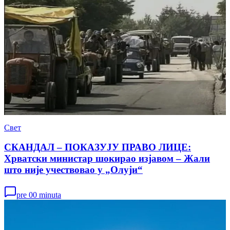
Свет
СКАНДАЛ – ПОКАЗУЈУ ПРАВО ЛИЦЕ:
Хрватски министар шокирао изјавом – Жали
што није учествовао у „Олуји“
pre 00 minuta