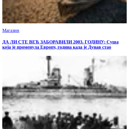
Магазин
ДА ЛИ СТЕ ВЕЋ ЗАБОРАВИЛИ 2003. ГОДИНУ: Суша
која је променула Европу, година када је Дунав стао