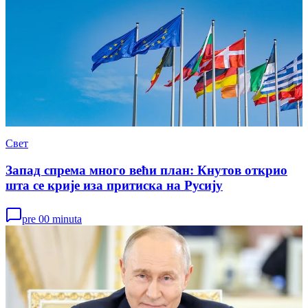
Свет
Запад спрема много већи план: Кнутов открио
шта се крије иза притиска на Русију
pre 00 minuta