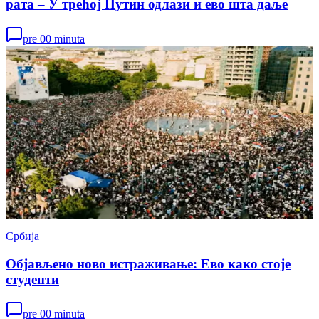
рата – У трећој Путин одлази и ево шта даље
pre 00 minuta
Србија
Објављено ново истраживање: Ево како стоје
студенти
pre 00 minuta