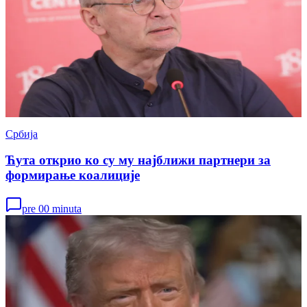
Србија
Ћута открио ко су му најближи партнери за
формирање коалиције
pre 00 minuta