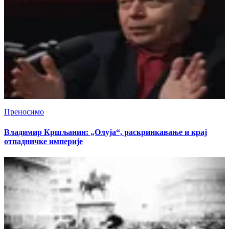
Преносимо
Владимир Кршљанин: „Олуја“, раскринкавање и крај
отпадничке империје