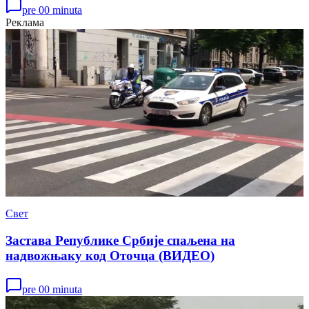
pre 00 minuta
Реклама
Свет
Застава Републике Србије спаљена на
надвожњаку код Оточца (ВИДЕО)
pre 00 minuta