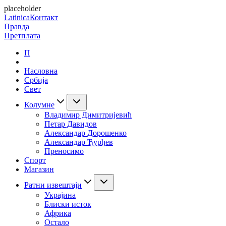
placeholder
Latinica
Контакт
Правда
Претплата
П
Насловна
Србија
Свет
Колумне
Владимир Димитријевић
Петар Давидов
Александар Дорошенко
Александар Ђурђев
Преносимо
Спорт
Магазин
Ратни извештаји
Украјина
Блиски исток
Африка
Остало