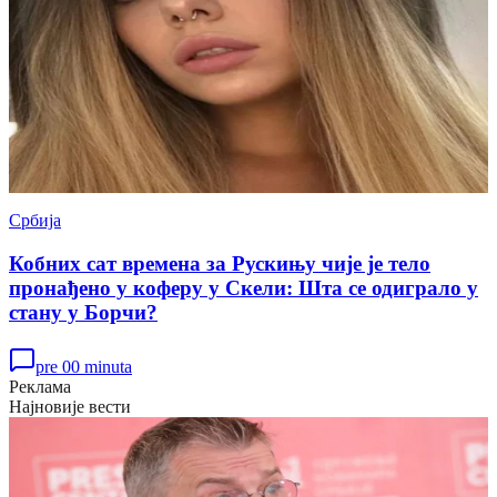
Србија
Кобних сат времена за Рускињу чије је тело
пронађено у коферу у Скели: Шта се одиграло у
стану у Борчи?
pre 00 minuta
Реклама
Најновије вести