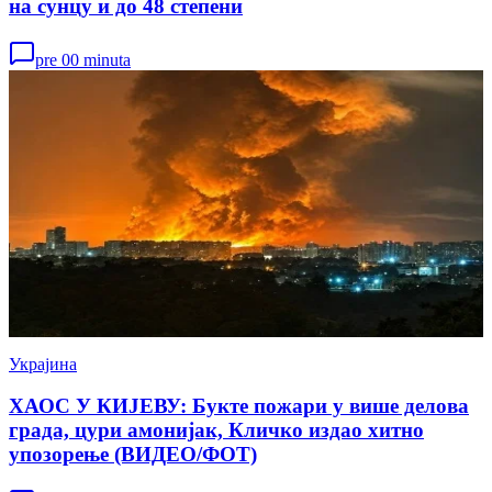
на сунцу и до 48 степени
pre 00 minuta
Украјина
ХАОС У КИЈЕВУ: Букте пожари у више делова
града, цури амонијак, Кличко издао хитно
упозорење (ВИДЕО/ФОТ)