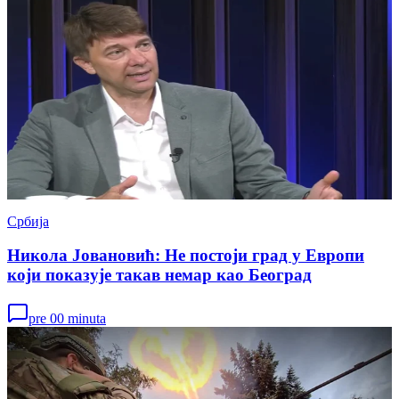
Србија
Никола Јовановић: Не постоји град у Европи
који показује такав немар као Београд
pre 00 minuta