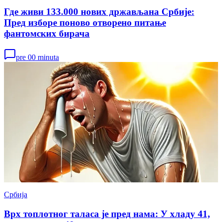
Где живи 133.000 нових држављана Србије:
Пред изборе поново отворено питање
фантомских бирача
pre 00 minuta
Србија
Врх топлотног таласа је пред нама: У хладу 41,