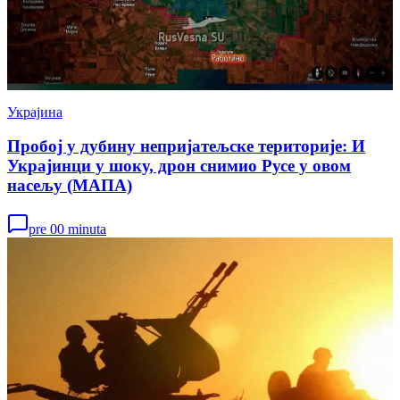
Украјина
Пробој у дубину непријатељске територије: И
Украјинци у шоку, дрон снимио Русе у овом
насељу (МАПА)
pre 00 minuta