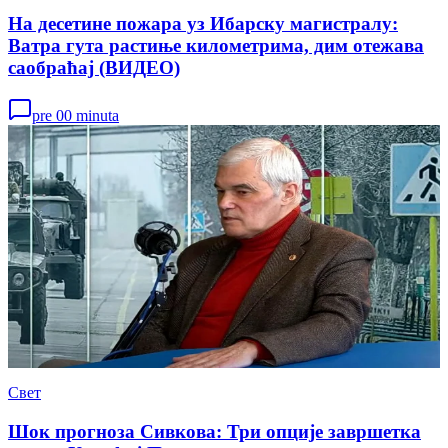
На десетине пожара уз Ибарску магистралу:
Ватра гута растиње километрима, дим отежава
саобраћај (ВИДЕО)
pre 00 minuta
Свет
Шок прогноза Сивкова: Три опције завршетка