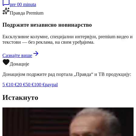
pre 00 minuta
Правда Premium
Подржите независно новинарство
Ексклузивне колумне, специјални интервјуи, premium видео и
текстови — без реклама, на свим уређајима.
Сазнајте више
Донације
Донацијом подржите рад портала „Правда“ и ТВ продукцију:
5
€
10
€
20
€
50
€
100
€
paypal
Истакнуто