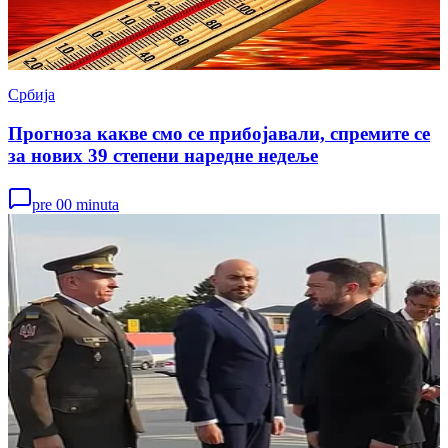
Србија
Прогноза какве смо се прибојавали, спремите се
за нових 39 степени наредне недеље
pre 00 minuta