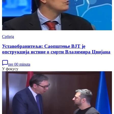
Србија
Уставобранитељи: Саопштење ВЈТ је
опструкција истине о смрти Владимира Цвијана
pre 00 minuta
У фокусу