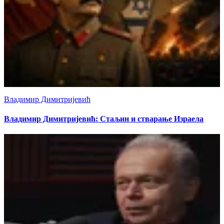
Владимир Димитријевић
Владимир Димитријевић: Стаљин и стварање Израела