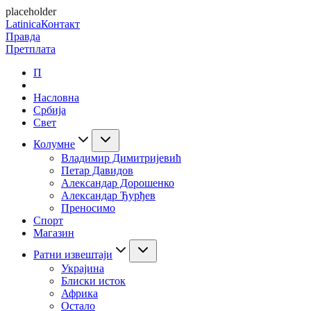
placeholder
Latinica
Контакт
Правда
Претплата
П
Насловна
Србија
Свет
Колумне
Владимир Димитријевић
Петар Давидов
Александар Дорошенко
Александар Ђурђев
Преносимо
Спорт
Магазин
Ратни извештаји
Украјина
Блиски исток
Африка
Остало