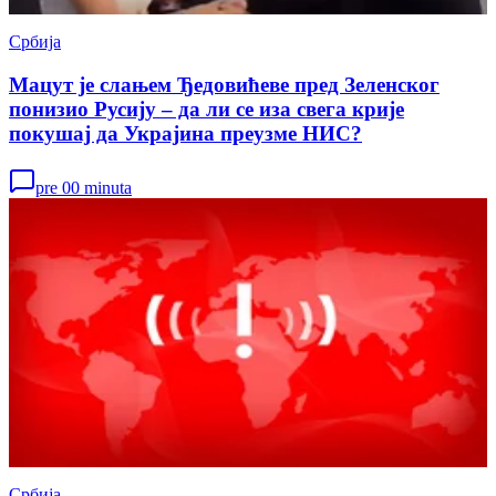
Србија
Мацут је слањем Ђедовићеве пред Зеленског
понизио Русију – да ли се иза свега крије
покушај да Украјина преузме НИС?
pre 00 minuta
Србија