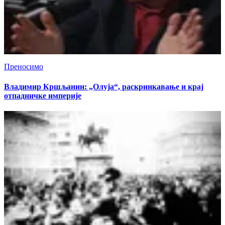
Преносимо
Владимир Кршљанин: „Олуја“, раскринкавање и крај
отпадничке империје