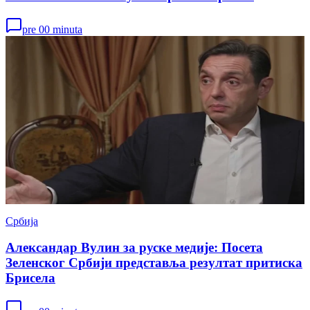
pre 00 minuta
Србија
Александар Вулин за руске медије: Посета
Зеленског Србији представља резултат притиска
Брисела