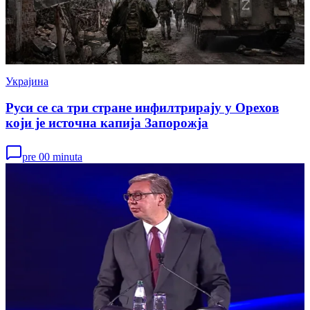
Украјина
Руси се са три стране инфилтрирају у Орехов
који је источна капија Запорожја
pre 00 minuta