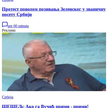
Протест поводом позивања Зеленског у званичну
посету Србији
pre 00 minuta
Реклама
Србија
ШЕШЕЉ: Ако га Вучић прими - прими!