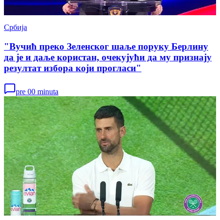
Србија
"Вучић преко Зеленског шаље поруку Берлину
да је и даље користан, очекујући да му признају
резултат избора који прогласи"
pre 00 minuta