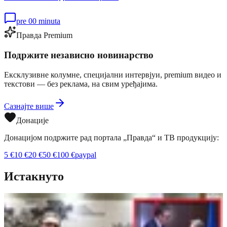
pre 00 minuta
Правда Premium
Подржите независно новинарство
Ексклузивне колумне, специјални интервјуи, premium видео и
текстови — без реклама, на свим уређајима.
Сазнајте више
Донације
Донацијом подржите рад портала „Правда“ и ТВ продукцију:
5
€
10
€
20
€
50
€
100
€
paypal
Истакнуто