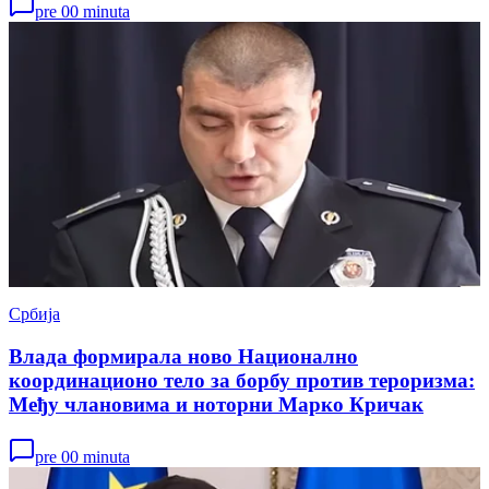
pre 00 minuta
Србија
Влада формирала ново Национално
координационо тело за борбу против тероризма:
Међу члановима и ноторни Марко Кричак
pre 00 minuta