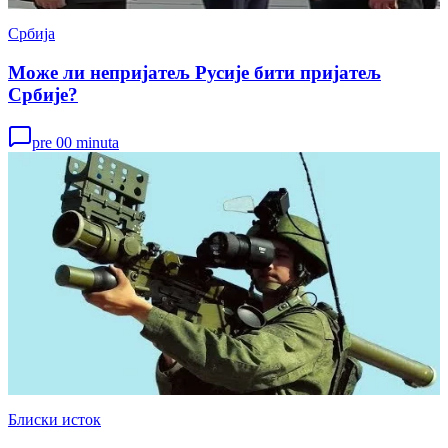
Србија
Може ли непријатељ Русије бити пријатељ
Србије?
pre 00 minuta
Блиски исток