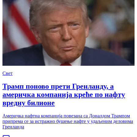
Свет
Трамп поново прети Гренланду, а
америчка компанија креће по нафту
вредну билионе
Америчка нафтна компанија повезана са Доналдом Трампом
припрема се за истражно бушење нафте у удаљеним деловима
Гренланда