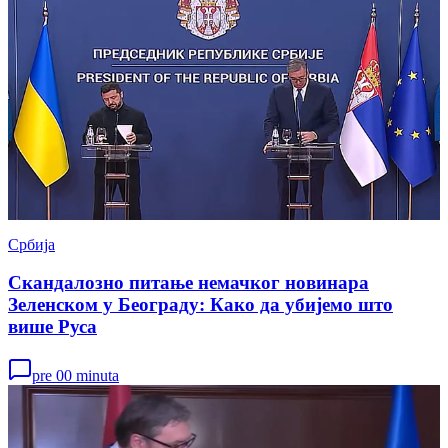
Србија
Скандалозно питање немачког новинара
Зеленском у Београду: Како да убијемо што
више Руса
pre 00 minuta