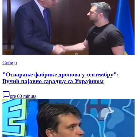
Србија
"Отварање фабрике дронова у септембру":
Вучић најавио сарадњу са Украјином
pre 00 minuta