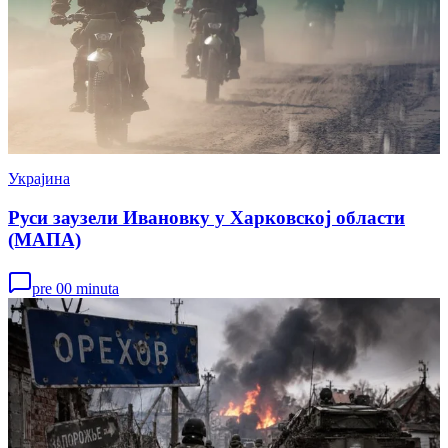
Украјина
Руси заузели Ивановку у Харковској области
(МАПА)
pre 00 minuta