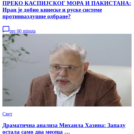
ПРЕКО КАСПИЈСКОГ МОРА И ПАКИСТАНА:
Иран је добио кинеске и руске системе
противваздушне одбране?
pre 00 minuta
Свет
Драматична анализа Михаила Хазина: Западу
остала само два месеца …