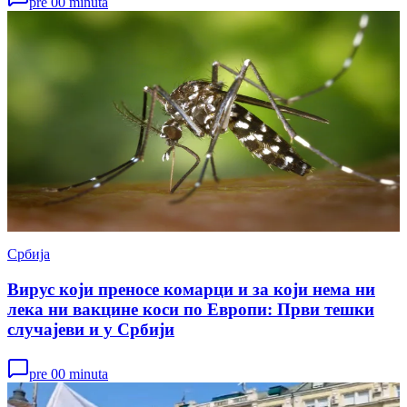
pre 00 minuta
Србија
Вирус који преносе комарци и за који нема ни
лека ни вакцине коси по Европи: Први тешки
случајеви и у Србији
pre 00 minuta