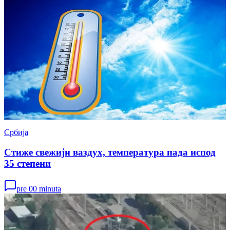
Србија
Стиже свежији ваздух, температура пада испод
35 степени
pre 00 minuta