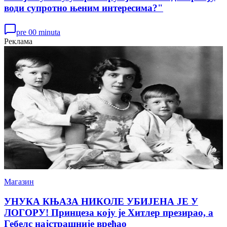
води супротно њеним интересима?"
pre 00 minuta
Реклама
Магазин
УНУКА КЊАЗА НИКОЛЕ УБИЈЕНА ЈЕ У
ЛОГОРУ! Принцеза коју је Хитлер презирао, а
Гебелс најстрашније вређао