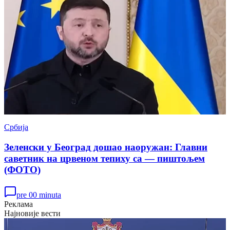
Србија
Зеленски у Београд дошао наоружан: Главни
саветник на црвеном тепиху са — пиштољем
(ФОТО)
pre 00 minuta
Реклама
Најновије вести