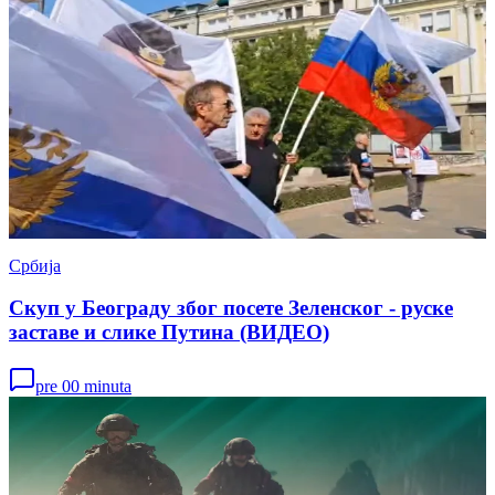
Србија
Скуп у Београду због посете Зеленског - руске
заставе и слике Путина (ВИДЕО)
pre 00 minuta