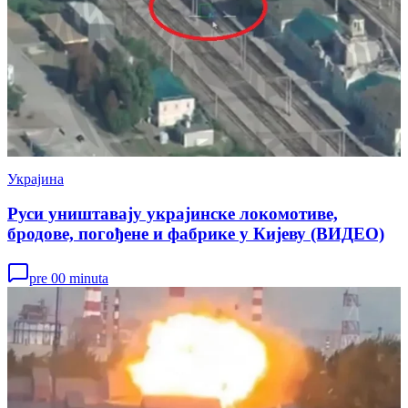
Украјина
Руси уништавају украјинске локомотиве,
бродове, погођене и фабрике у Кијеву (ВИДЕО)
pre 00 minuta