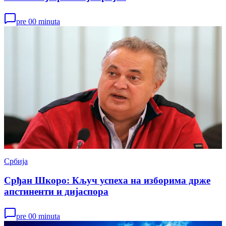
pre 00 minuta
Србија
Срђан Шкоро: Кључ успеха на изборима држе
апстиненти и дијаспора
pre 00 minuta