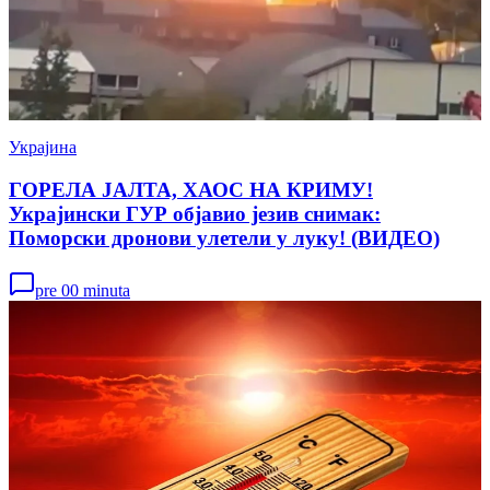
Украјина
ГОРЕЛА ЈАЛТА, ХАОС НА КРИМУ!
Украјински ГУР објавио језив снимак:
Поморски дронови улетели у луку! (ВИДЕО)
pre 00 minuta