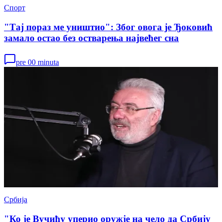
Спорт
"Тај пораз ме уништио": Због овога је Ђоковић
замало остао без остварења највећег сна
pre 00 minuta
Србија
"Ко је Вучићу уперио оружје на чело да Србију