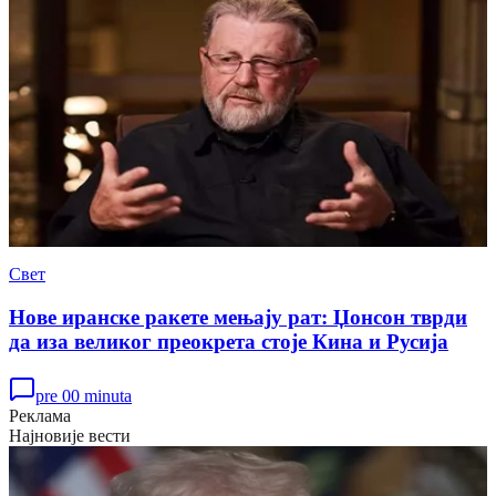
Свет
Нове иранске ракете мењају рат: Џонсон тврди
да иза великог преокрета стоје Кина и Русија
pre 00 minuta
Реклама
Најновије вести