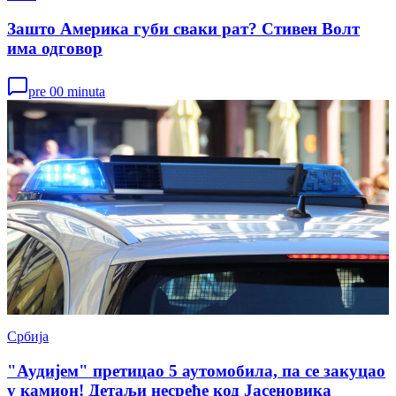
Зашто Америка губи сваки рат? Стивен Волт
има одговор
pre 00 minuta
Србија
"Аудијем" претицао 5 аутомобила, па се закуцао
у камион! Детаљи несреће код Јасеновика