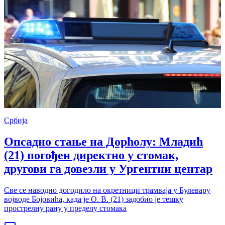
Србија
Опсадно стање на Дорћолу: Младић
(21) погођен директно у стомак,
другови га довезли у Ургентни центар
Све се наводно догодило на окретници трамваја у Булевару
војводе Бојовића, када је О. В. (21) задобио је тешку
прострелну рану у пределу стомака