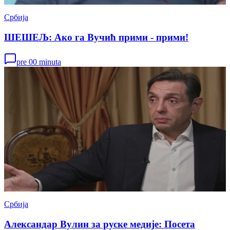
Србија
ШЕШЕЉ: Ако га Вучић прими - прими!
pre 00 minuta
Србија
Александар Вулин за руске медије: Посета