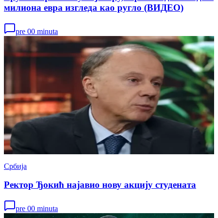
милиона евра изгледа као ругло (ВИДЕО)
pre 00 minuta
Србија
Ректор Ђокић најавио нову акцију студената
pre 00 minuta