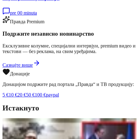
pre 00 minuta
Правда Premium
Подржите независно новинарство
Ексклузивне колумне, специјални интервјуи, premium видео и
текстови — без реклама, на свим уређајима.
Сазнајте више
Донације
Донацијом подржите рад портала „Правда“ и ТВ продукцију:
5
€
10
€
20
€
50
€
100
€
paypal
Истакнуто