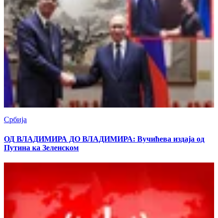
Србија
ОД ВЛАДИМИРА ДО ВЛАДИМИРА: Вучићева издаја од
Путина ка Зеленском