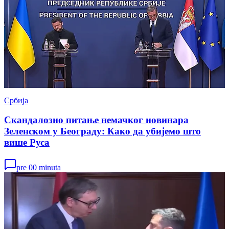
Србија
Скандалозно питање немачког новинара
Зеленском у Београду: Како да убијемо што
више Руса
pre 00 minuta