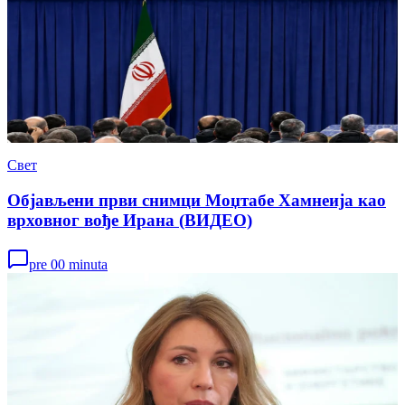
Свет
Објављени први снимци Моџтабе Хамнеија као
врховног вође Ирана (ВИДЕО)
pre 00 minuta