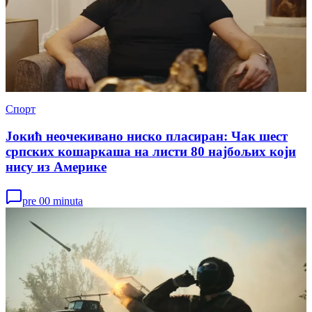
Спорт
Јокић неочекивано ниско пласиран: Чак шест
српских кошаркаша на листи 80 најбољих који
нису из Америке
pre 00 minuta