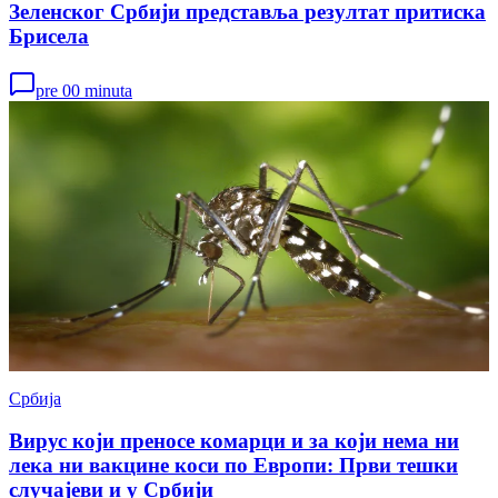
Зеленског Србији представља резултат притиска
Брисела
pre 00 minuta
Србија
Вирус који преносе комарци и за који нема ни
лека ни вакцине коси по Европи: Први тешки
случајеви и у Србији