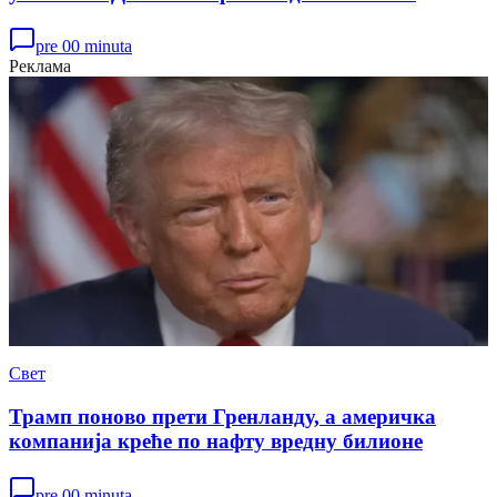
pre 00 minuta
Реклама
Свет
Трамп поново прети Гренланду, а америчка
компанија креће по нафту вредну билионе
pre 00 minuta