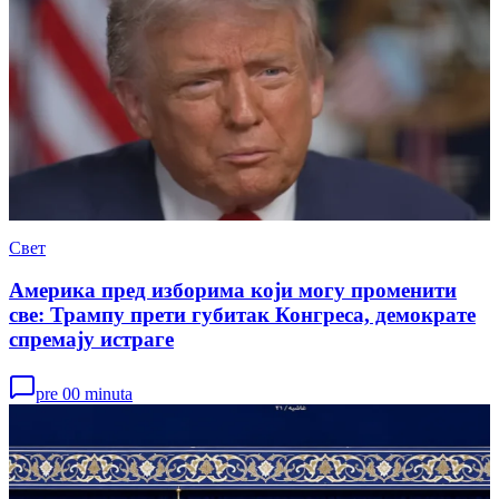
Свет
Америка пред изборима који могу променити
све: Трампу прети губитак Конгреса, демократе
спремају истраге
pre 00 minuta