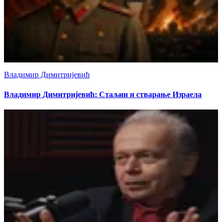
Владимир Димитријевић
Владимир Димитријевић: Стаљин и стварање Израела