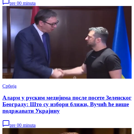
pre 00 minuta
Србија
Аларм у руским медијима после посете Зеленског
Београду: Што су избори ближи, Вучић ће више
подржавати Украјину
pre 00 minuta