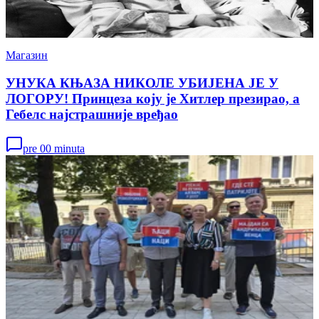
Магазин
УНУКА КЊАЗА НИКОЛЕ УБИЈЕНА ЈЕ У
ЛОГОРУ! Принцеза коју је Хитлер презирао, а
Гебелс најстрашније вређао
pre 00 minuta