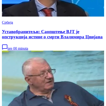
Србија
Уставобранитељи: Саопштење ВЈТ је
опструкција истине о смрти Владимира Цвијана
pre 00 minuta