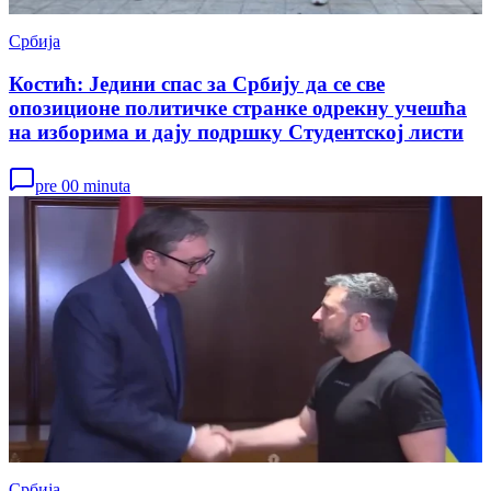
Србија
Костић: Једини спас за Србију да се све
опозиционе политичке странке одрекну учешћа
на изборима и дају подршку Студентској листи
pre 00 minuta
Србија