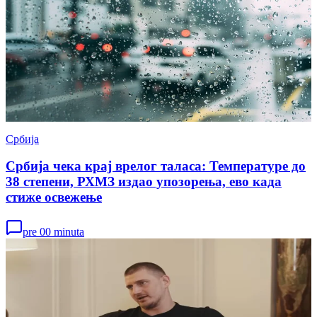
Србија
Србија чека крај врелог таласа: Температуре до
38 степени, РХМЗ издао упозорења, ево када
стиже освежење
pre 00 minuta