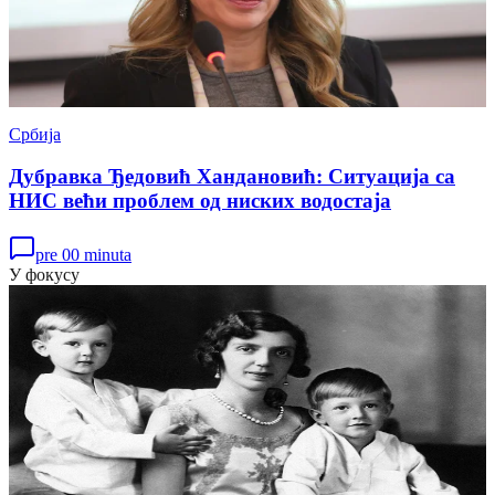
Србија
Дубравка Ђедовић Хандановић: Ситуација са
НИС већи проблем од ниских водостаја
pre 00 minuta
У фокусу