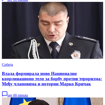
Србија
Влада формирала ново Национално
координационо тело за борбу против тероризма:
Међу члановима и ноторни Марко Кричак
pre 00 minuta