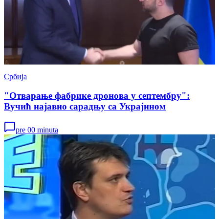
Србија
"Отварање фабрике дронова у септембру":
Вучић најавио сарадњу са Украјином
pre 00 minuta