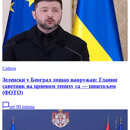
Србија
Зеленски у Београд дошао наоружан: Главни
саветник на црвеном тепиху са — пиштољем
(ФОТО)
pre 00 minuta