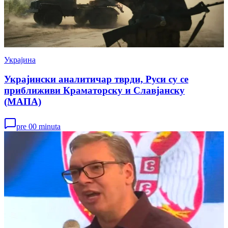
Украјина
Украјински аналитичар тврди, Руси су се
приближиви Краматорску и Славјанску
(МАПА)
pre 00 minuta