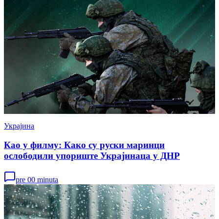
Украјина
Као у филму: Како су руски маринци
ослободили упориште Украјинаца у ДНР
pre 00 minuta