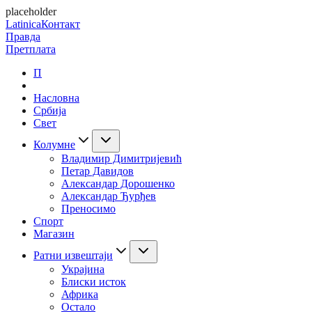
placeholder
Latinica
Контакт
Правда
Претплата
П
Насловна
Србија
Свет
Колумне
Владимир Димитријевић
Петар Давидов
Александар Дорошенко
Александар Ђурђев
Преносимо
Спорт
Магазин
Ратни извештаји
Украјина
Блиски исток
Африка
Остало