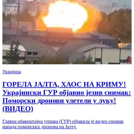
Украјина
ГОРЕЛА ЈАЛТА, ХАОС НА КРИМУ!
Украјински ГУР објавио језив снимак:
Поморски дронови улетели у луку!
(ВИДЕО)
Главна обавештајна управа (ГУР) објавила је видео снимак
напада поморских дронова на Јалту.