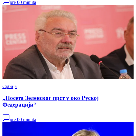
pre 00 minuta
Србија
„Посета Зеленског прст у око Руској
Федерацији“
pre 00 minuta