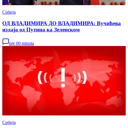
Србија
ОД ВЛАДИМИРА ДО ВЛАДИМИРА: Вучићева
издаја од Путина ка Зеленском
pre 00 minuta
Србија