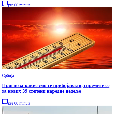
pre 00 minuta
Србија
Прогноза какве смо се прибојавали, спремите се
за нових 39 степени наредне недеље
pre 00 minuta