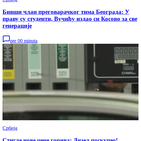
Бивши члан преговарачког тима Београда: У
праву су студенти, Вучићу издао си Косово за све
генерације
pre 00 minuta
Србија
Стигле нове цене горива: Дизел поскупео!