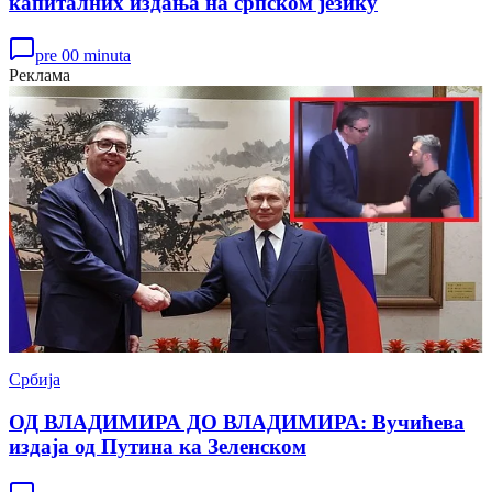
капиталних издања на српском језику
pre 00 minuta
Реклама
Србија
ОД ВЛАДИМИРА ДО ВЛАДИМИРА: Вучићева
издаја од Путина ка Зеленском