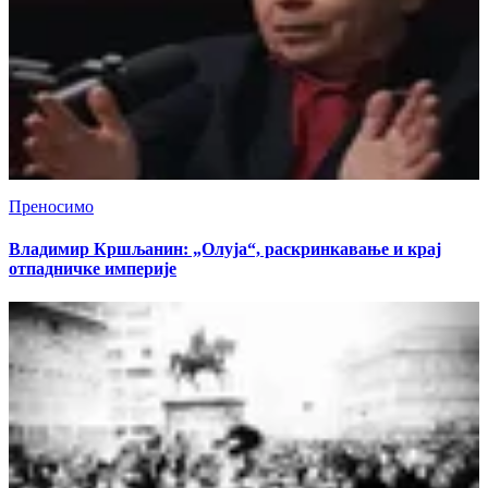
Преносимо
Владимир Кршљанин: „Олуја“, раскринкавање и крај
отпадничке империје