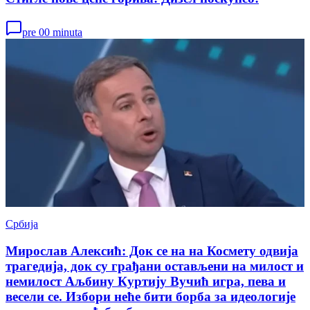
pre 00 minuta
Србија
Мирослав Алексић: Док се на на Космету одвија
трагедија, док су грађани остављени на милост и
немилост Аљбину Куртију Вучић игра, пева и
весели се. Избори неће бити борба за идеологије