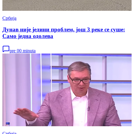
Србија
Дунав није једини проблем, још 3 реке се суше:
Само једна одолева
pre 00 minuta
Србија