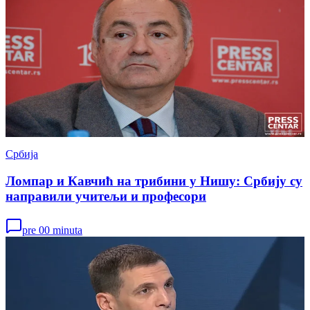
Србија
Ломпар и Кавчић на трибини у Нишу: Србију су
направили учитељи и професори
pre 00 minuta