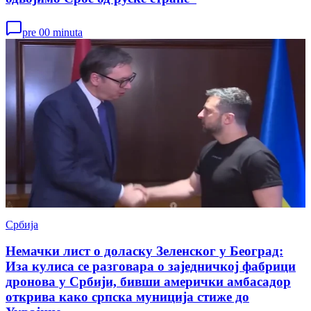
pre 00 minuta
Србија
Немачки лист о доласку Зеленског у Београд:
Иза кулиса се разговара о заједничкој фабрици
дронова у Србији, бивши амерички амбасадор
открива како српска муниција стиже до