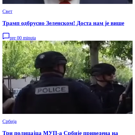
Свет
Трамп одбрусио Зеленском! Доста нам је више
pre 00 minuta
Србија
Три полицајца МУП-а Србије приведена на