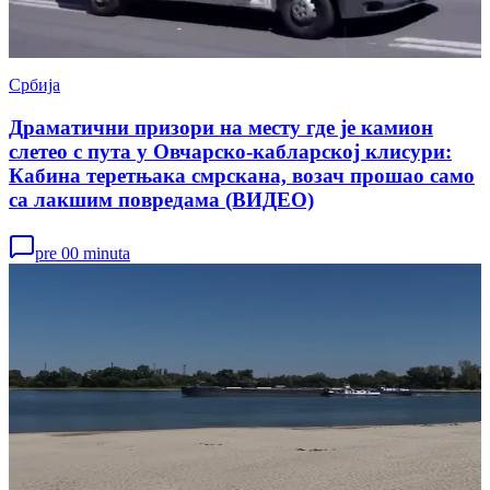
Србија
Драматични призори на месту где је камион
слетео с пута у Овчарско-кабларској клисури:
Кабина теретњака смрскана, возач прошао само
са лакшим повредама (ВИДЕО)
pre 00 minuta