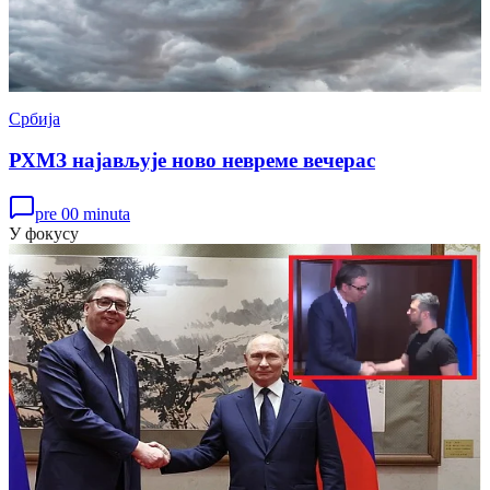
Србија
РХМЗ најављује ново невреме вечерас
pre 00 minuta
У фокусу