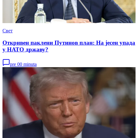
Свет
Откривен паклени Путинов план: На јесен упада
у НАТО државу?
pre 00 minuta