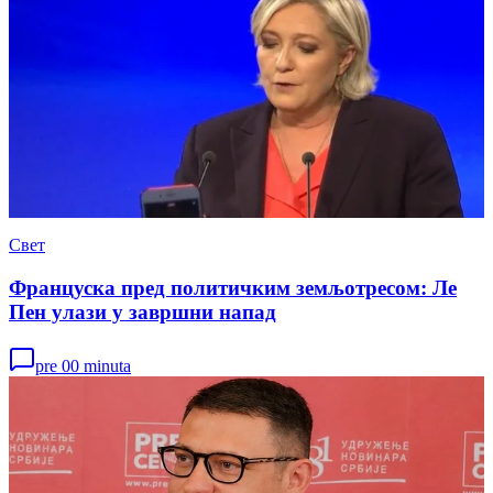
Свет
Француска пред политичким земљотресом: Ле
Пен улази у завршни напад
pre 00 minuta