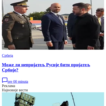
Србија
Може ли непријатељ Русије бити пријатељ
Србије?
pre 00 minuta
Реклама
Најновије вести