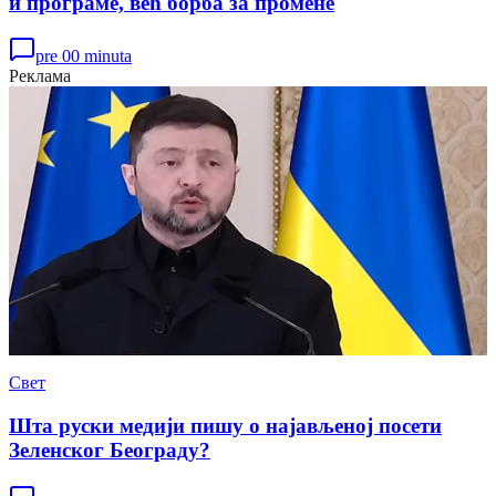
и програме, већ борба за промене
pre 00 minuta
Реклама
Свет
Шта руски медији пишу о најављеној посети
Зеленског Београду?