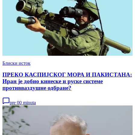
Блиски исток
ПРЕКО КАСПИЈСКОГ МОРА И ПАКИСТАНА:
Иран је добио кинеске и руске системе
противваздушне одбране?
pre 00 minuta