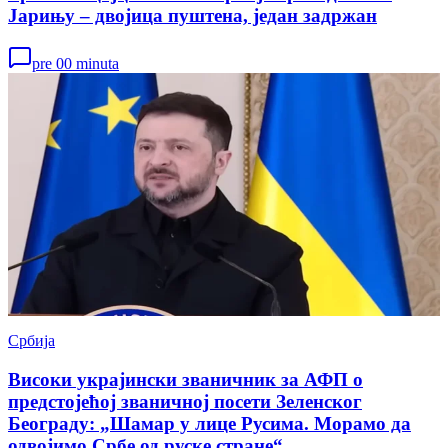
Јарињу – двојица пуштена, један задржан
pre 00 minuta
Србија
Високи украјински званичник за АФП о
предстојећој званичној посети Зеленског
Београду: „Шамар у лице Русима. Морамо да
одвојимо Србе од руске стране“