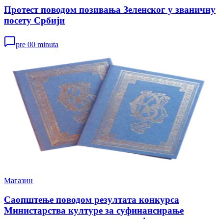
Протест поводом позивања Зеленског у званичну
посету Србији
pre 00 minuta
Магазин
Саопштење поводом резултата конкурса
Министарства културе за суфинансирање