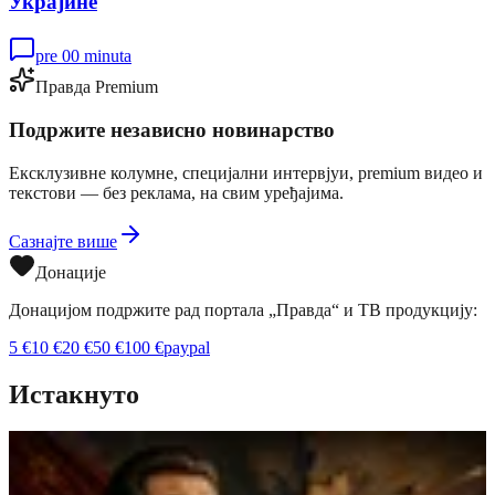
Украјине
pre 00 minuta
Правда Premium
Подржите независно новинарство
Ексклузивне колумне, специјални интервјуи, premium видео и
текстови — без реклама, на свим уређајима.
Сазнајте више
Донације
Донацијом подржите рад портала „Правда“ и ТВ продукцију:
5
€
10
€
20
€
50
€
100
€
paypal
Истакнуто