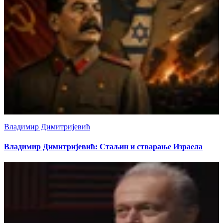
Владимир Димитријевић
Владимир Димитријевић: Стаљин и стварање Израела