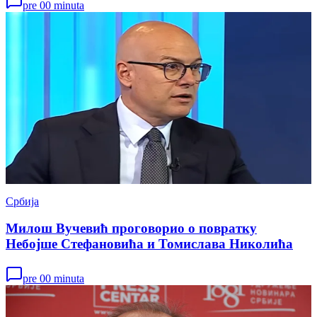
pre 00 minuta
Србија
Милош Вучевић проговорио о повратку
Небојше Стефановића и Томислава Николића
pre 00 minuta