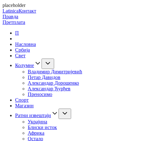
placeholder
Latinica
Контакт
Правда
Претплата
П
Насловна
Србија
Свет
Колумне
Владимир Димитријевић
Петар Давидов
Александар Дорошенко
Александар Ђурђев
Преносимо
Спорт
Магазин
Ратни извештаји
Украјина
Блиски исток
Африка
Остало