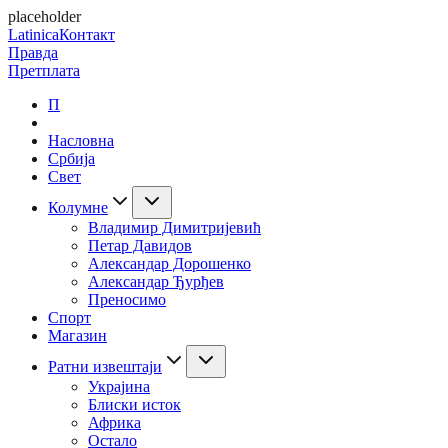
placeholder
Latinica
Контакт
Правда
Претплата
П
Насловна
Србија
Свет
Колумне
Владимир Димитријевић
Петар Давидов
Александар Дорошенко
Александар Ђурђев
Преносимо
Спорт
Магазин
Ратни извештаји
Украјина
Блиски исток
Африка
Остало