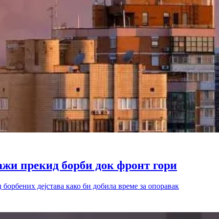
ажи прекид борби док фронт гори
 борбених дејстава како би добила време за опоравак