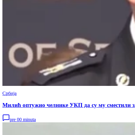
Србија
Милић оптужио челнике УКП да су му сместили 
pre 00 minuta