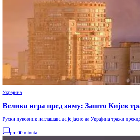
Украјина
Велика игра пред зиму: Зашто Кијев тр
Руски пуковник наглашава да је јасно да Украјина тражи прекид
pre 00 minuta