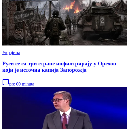
Украјина
Руси се са три стране инфилтрирају у Орехов
који је источна капија Запорожја
pre 00 minuta