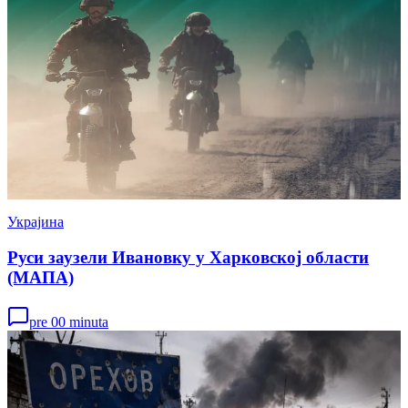
Украјина
Руси заузели Ивановку у Харковској области
(МАПА)
pre 00 minuta