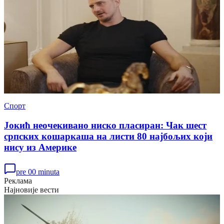
Спорт
Јокић неочекивано ниско пласиран: Чак шест
српских кошаркаша на листи 80 најбољих који
нису из Америке
pre 00 minuta
Реклама
Најновије вести