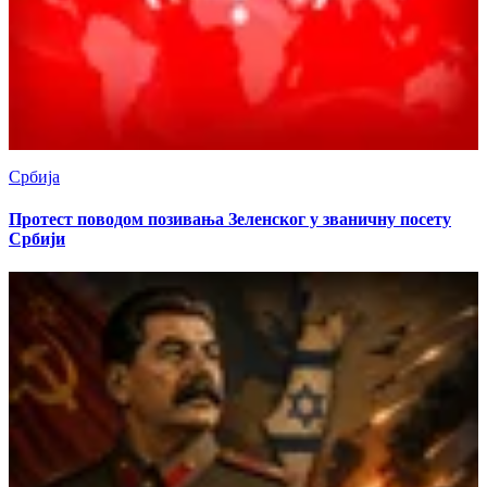
Србија
Протест поводом позивања Зеленског у званичну посету
Србији