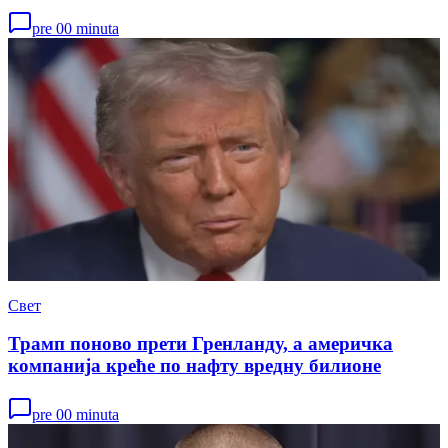
pre 00 minuta
Свет
Трамп поново прети Гренланду, а америчка
компанија креће по нафту вредну билионе
pre 00 minuta