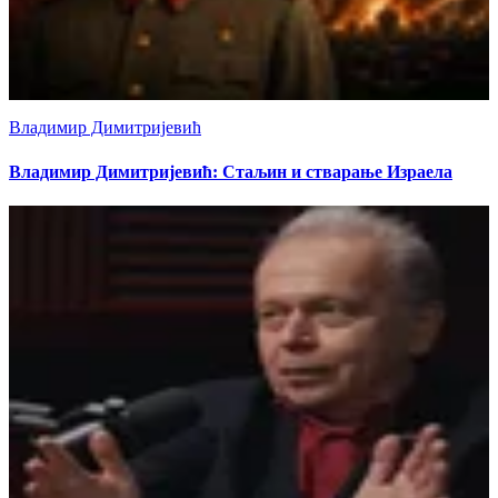
Владимир Димитријевић
Владимир Димитријевић: Стаљин и стварање Израела