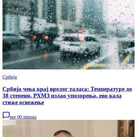
Србија
Србија чека крај врелог таласа: Температуре до
38 степени, РХМЗ издао упозорења, ево када
стиже освежење
pre 00 minuta