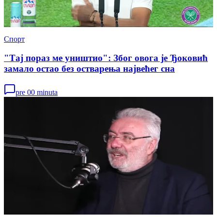
Спорт
"Тај пораз ме уништио": Због овога је Ђоковић
замало остао без остварења највећег сна
pre 00 minuta