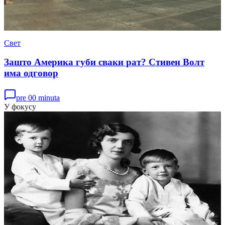
Свет
Зашто Америка губи сваки рат? Стивен Волт
има одговор
pre 00 minuta
У фокусу