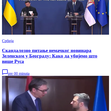
Србија
Скандалозно питање немачког новинара
Зеленском у Београду: Како да убијемо што
више Руса
pre 00 minuta