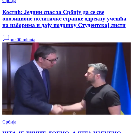
Србија
Костић: Једини спас за Србију да се све
опозиционе политичке странке одрекну учешћа
на изборима и дају подршку Студентској листи
pre 00 minuta
Србија