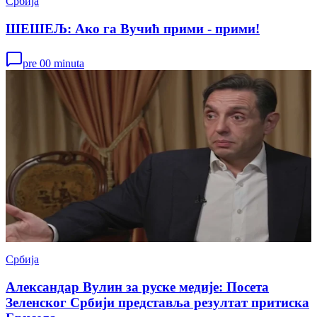
Србија
ШЕШЕЉ: Ако га Вучић прими - прими!
pre 00 minuta
Србија
Александар Вулин за руске медије: Посета
Зеленског Србији представља резултат притиска