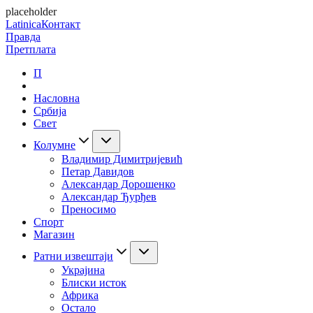
placeholder
Latinica
Контакт
Правда
Претплата
П
Насловна
Србија
Свет
Колумне
Владимир Димитријевић
Петар Давидов
Александар Дорошенко
Александар Ђурђев
Преносимо
Спорт
Магазин
Ратни извештаји
Украјина
Блиски исток
Африка
Остало