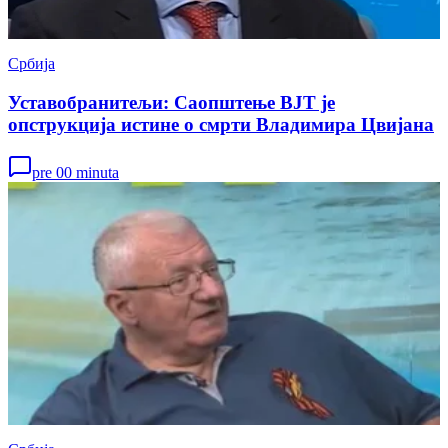
Србија
Уставобранитељи: Саопштење ВЈТ је
опструкција истине о смрти Владимира Цвијана
pre 00 minuta