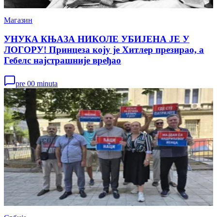
Магазин
УНУКА КЊАЗА НИКОЛЕ УБИЈЕНА ЈЕ У
ЛОГОРУ! Принцеза коју је Хитлер презирао, а
Гебелс најстрашније вређао
pre 00 minuta