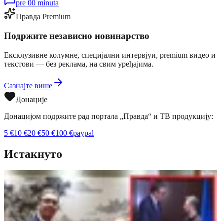
pre 00 minuta
Правда Premium
Подржите независно новинарство
Ексклузивне колумне, специјални интервјуи, premium видео и
текстови — без реклама, на свим уређајима.
Сазнајте више
Донације
Донацијом подржите рад портала „Правда“ и ТВ продукцију:
5
€
10
€
20
€
50
€
100
€
paypal
Истакнуто