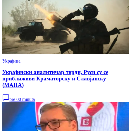
Украјина
Украјински аналитичар тврди, Руси су се
приближиви Краматорску и Славјанску
(МАПА)
pre 00 minuta