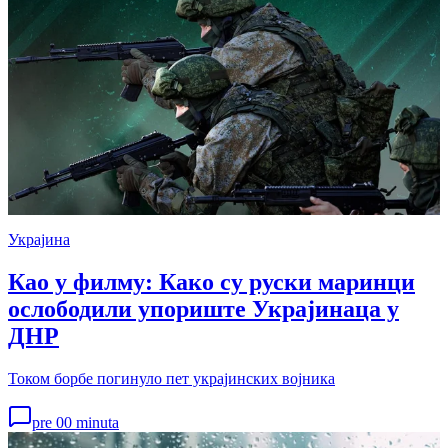
Украјина
Као у филму: Како су руски маринци
ослободили упориште Украјинаца у
ДНР
Током борбе погинуло пет украјинских војника
pre 00 minuta