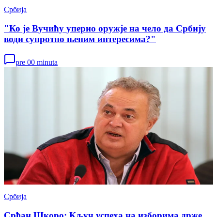
Србија
"Ко је Вучићу уперио оружје на чело да Србију
води супротно њеним интересима?"
pre 00 minuta
Србија
Срђан Шкоро: Кључ успеха на изборима држе