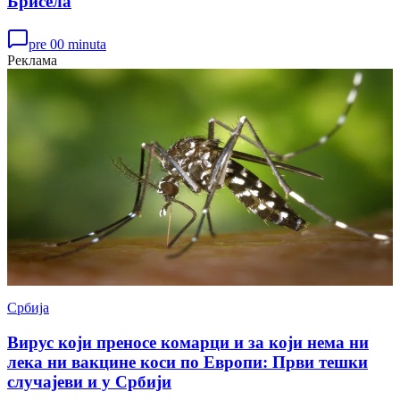
Брисела
pre 00 minuta
Реклама
Србија
Вирус који преносе комарци и за који нема ни
лека ни вакцине коси по Европи: Први тешки
случајеви и у Србији