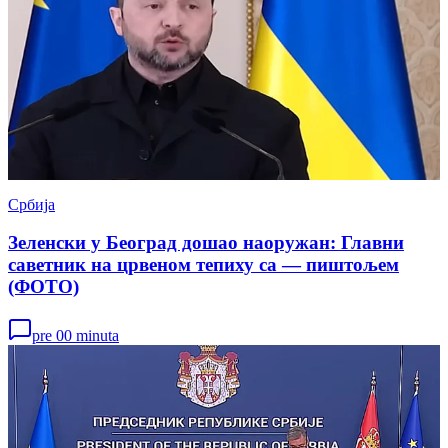
Србија
Зеленски у Београд дошао наоружан: Главни
саветник на црвеном тепиху са — пиштољем
(ФОТО)
pre 00 minuta