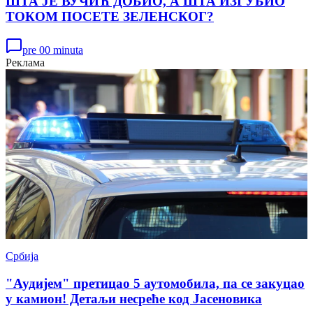
ШТА ЈЕ ВУЧИЋ ДОБИО, А ШТА ИЗГУБИО
ТОКОМ ПОСЕТЕ ЗЕЛЕНСКОГ?
pre 00 minuta
Реклама
Србија
"Аудијем" претицао 5 аутомобила, па се закуцао
у камион! Детаљи несреће код Јасеновика