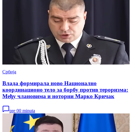
Србија
Влада формирала ново Национално
координационо тело за борбу против тероризма:
Међу члановима и ноторни Марко Кричак
pre 00 minuta