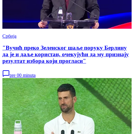
Србија
"Вучић преко Зеленског шаље поруку Берлину
да је и даље користан, очекујући да му признају
резултат избора који прогласи"
pre 00 minuta