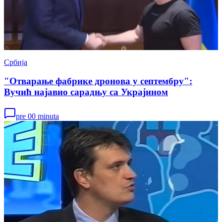
Србија
"Отварање фабрике дронова у септембру":
Вучић најавио сарадњу са Украјином
pre 00 minuta