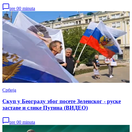
pre 00 minuta
Србија
Скуп у Београду због посете Зеленског - руске
заставе и слике Путина (ВИДЕО)
pre 00 minuta