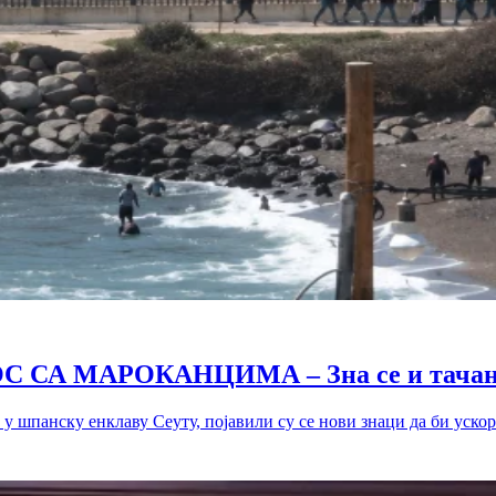
СА МАРОКАНЦИМА – Зна се и тачан 
у шпанску енклаву Сеуту, појавили су се нови знаци да би ускоро