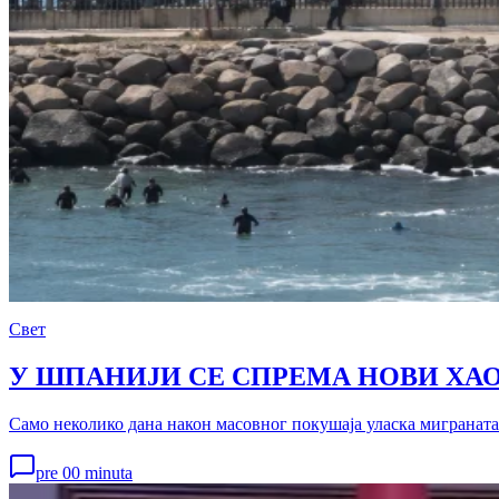
Свет
У ШПАНИЈИ СЕ СПРЕМА НОВИ ХАОС 
Само неколико дана након масовног покушаја уласка миграната 
pre 00 minuta