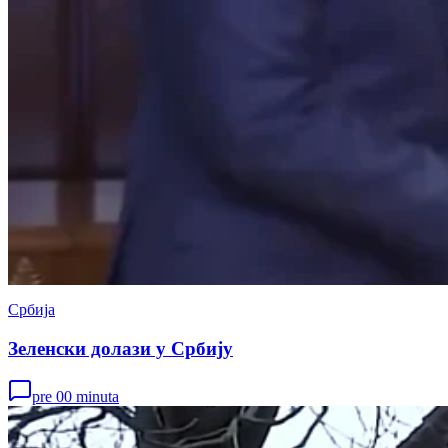
Србија
Зеленски долази у Србију
pre 00 minuta