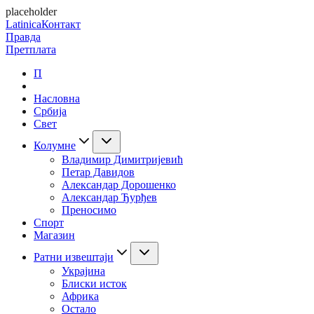
placeholder
Latinica
Контакт
Правда
Претплата
П
Насловна
Србија
Свет
Колумне
Владимир Димитријевић
Петар Давидов
Александар Дорошенко
Александар Ђурђев
Преносимо
Спорт
Магазин
Ратни извештаји
Украјина
Блиски исток
Африка
Остало