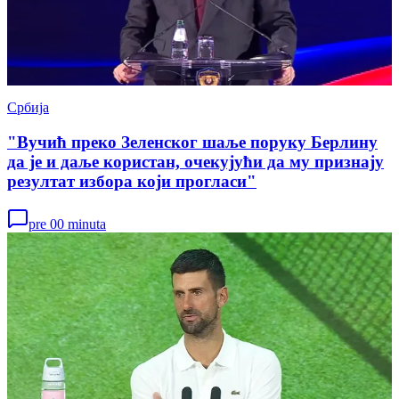
Србија
"Вучић преко Зеленског шаље поруку Берлину
да је и даље користан, очекујући да му признају
резултат избора који прогласи"
pre 00 minuta