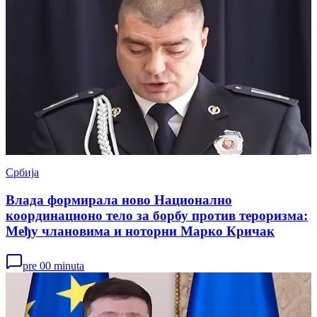
Србија
Влада формирала ново Национално
координационо тело за борбу против тероризма:
Међу члановима и ноторни Марко Кричак
pre 00 minuta