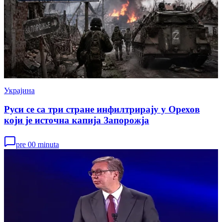
Украјина
Руси се са три стране инфилтрирају у Орехов
који је источна капија Запорожја
pre 00 minuta