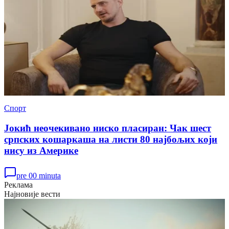
Спорт
Јокић неочекивано ниско пласиран: Чак шест
српских кошаркаша на листи 80 најбољих који
нису из Америке
pre 00 minuta
Реклама
Најновије вести