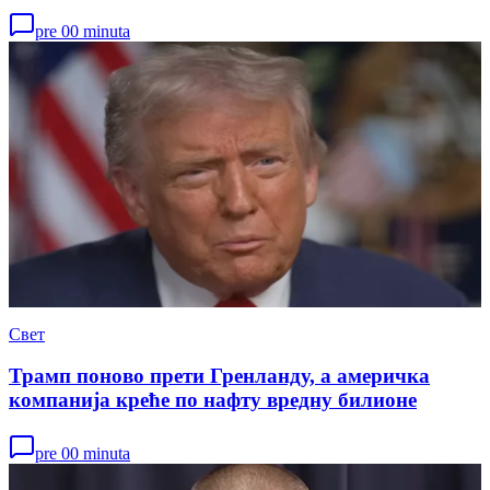
pre 00 minuta
Свет
Трамп поново прети Гренланду, а америчка
компанија креће по нафту вредну билионе
pre 00 minuta