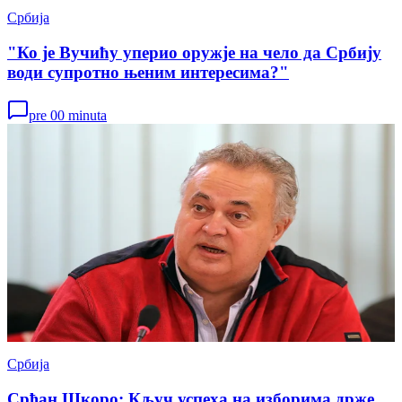
Србија
"Ко је Вучићу уперио оружје на чело да Србију
води супротно њеним интересима?"
pre 00 minuta
Србија
Срђан Шкоро: Кључ успеха на изборима држе