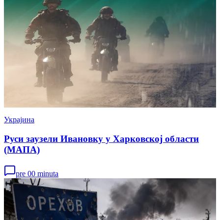
Украјина
Руси заузели Ивановку у Харковској области
(МАПА)
pre 00 minuta