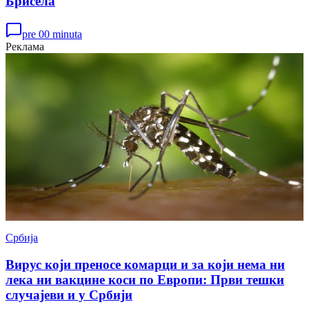
Брисела
pre 00 minuta
Реклама
Србија
Вирус који преносе комарци и за који нема ни
лека ни вакцине коси по Европи: Први тешки
случајеви и у Србији