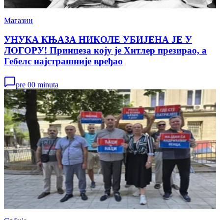
Магазин
УНУКА КЊАЗА НИКОЛЕ УБИЈЕНА ЈЕ У
ЛОГОРУ! Принцеза коју је Хитлер презирао, а
Гебелс најстрашније вређао
pre 00 minuta