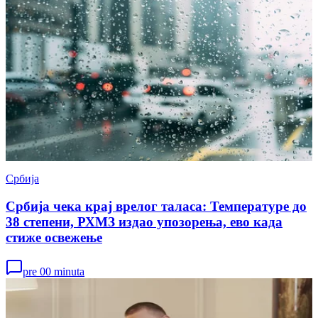
Србија
Србија чека крај врелог таласа: Температуре до
38 степени, РХМЗ издао упозорења, ево када
стиже освежење
pre 00 minuta