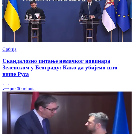
Србија
Скандалозно питање немачког новинара
Зеленском у Београду: Како да убијемо што
више Руса
pre 00 minuta