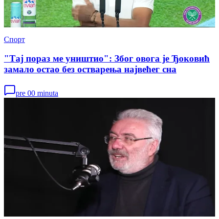
Спорт
"Тај пораз ме уништио": Због овога је Ђоковић
замало остао без остварења највећег сна
pre 00 minuta