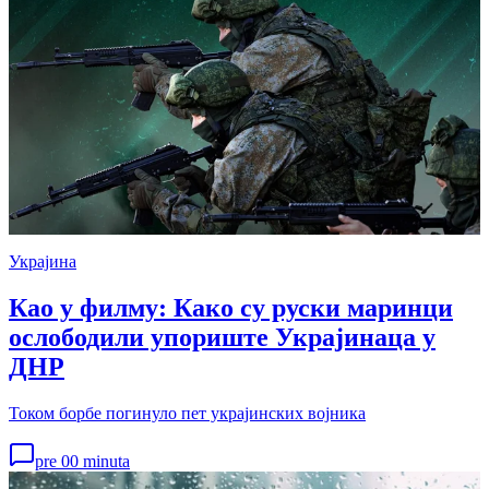
Украјина
Као у филму: Како су руски маринци
ослободили упориште Украјинаца у
ДНР
Током борбе погинуло пет украјинских војника
pre 00 minuta