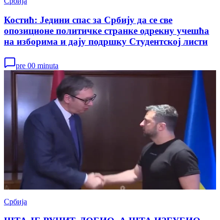
Србија
Костић: Једини спас за Србију да се све
опозиционе политичке странке одрекну учешћа
на изборима и дају подршку Студентској листи
pre 00 minuta
Србија