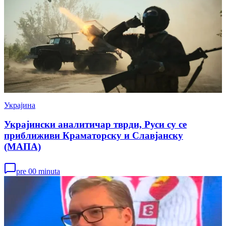
Украјина
Украјински аналитичар тврди, Руси су се
приближиви Краматорску и Славјанску
(МАПА)
pre 00 minuta