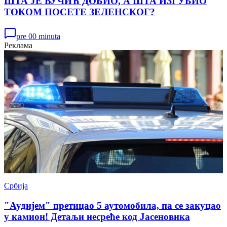
ШТА ЈЕ ВУЧИЋ ДОБИО, А ШТА ИЗГУБИО
ТОКОМ ПОСЕТЕ ЗЕЛЕНСКОГ?
pre 00 minuta
Реклама
Србија
"Аудијем" претицао 5 аутомобила, па се закуцао
у камион! Детаљи несреће код Јасеновика