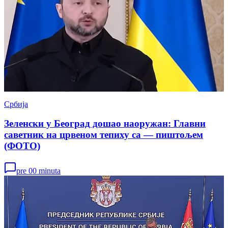
Србија
Зеленски у Београд дошао наоружан: Главни
саветник на црвеном тепиху са — пиштољем
(ФОТО)
pre 00 minuta