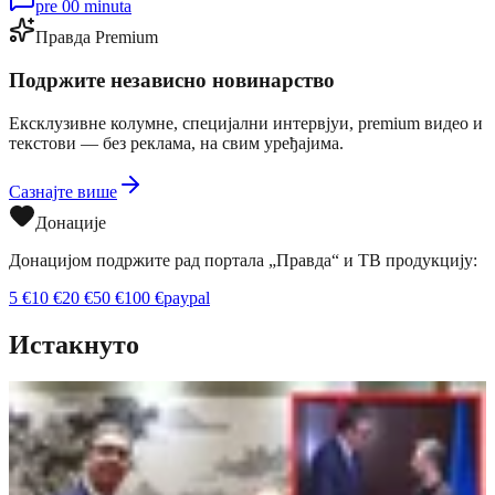
pre 00 minuta
Правда Premium
Подржите независно новинарство
Ексклузивне колумне, специјални интервјуи, premium видео и
текстови — без реклама, на свим уређајима.
Сазнајте више
Донације
Донацијом подржите рад портала „Правда“ и ТВ продукцију:
5
€
10
€
20
€
50
€
100
€
paypal
Истакнуто