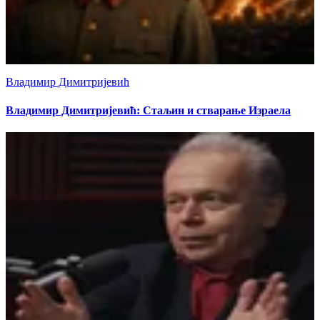
Владимир Димитријевић
Владимир Димитријевић: Стаљин и стварање Израела