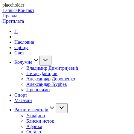
placeholder
Latinica
Контакт
Правда
Претплата
П
Насловна
Србија
Свет
Колумне
Владимир Димитријевић
Петар Давидов
Александар Дорошенко
Александар Ђурђев
Преносимо
Спорт
Магазин
Ратни извештаји
Украјина
Блиски исток
Африка
Остало