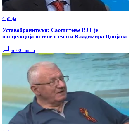
Србија
Уставобранитељи: Саопштење ВЈТ је
опструкција истине о смрти Владимира Цвијана
pre 00 minuta