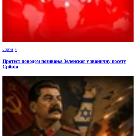
Србија
Протест поводом позивања Зеленског у званичну посету
Србији