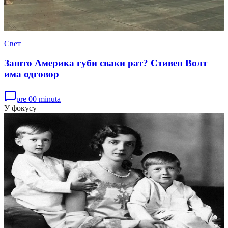
Свет
Зашто Америка губи сваки рат? Стивен Волт
има одговор
pre 00 minuta
У фокусу