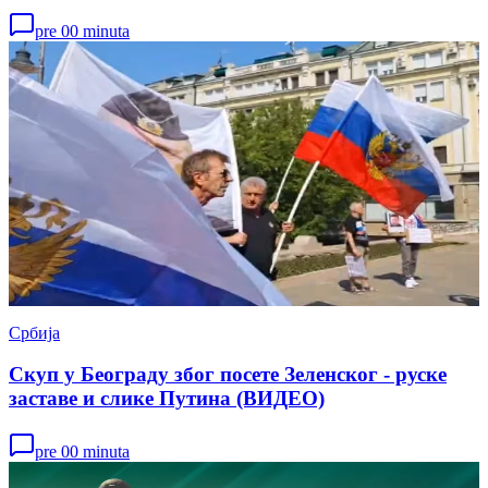
pre 00 minuta
Србија
Скуп у Београду због посете Зеленског - руске
заставе и слике Путина (ВИДЕО)
pre 00 minuta