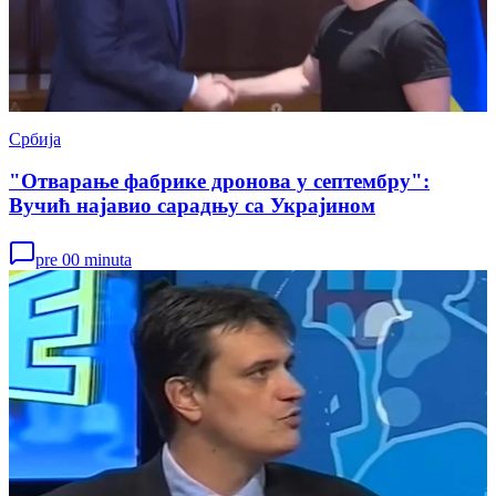
Србија
"Отварање фабрике дронова у септембру":
Вучић најавио сарадњу са Украјином
pre 00 minuta