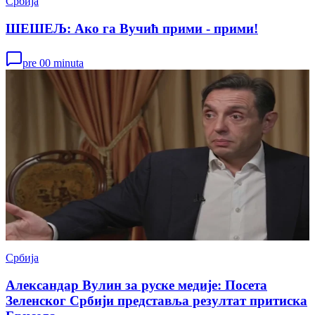
Србија
ШЕШЕЉ: Ако га Вучић прими - прими!
pre 00 minuta
Србија
Александар Вулин за руске медије: Посета
Зеленског Србији представља резултат притиска