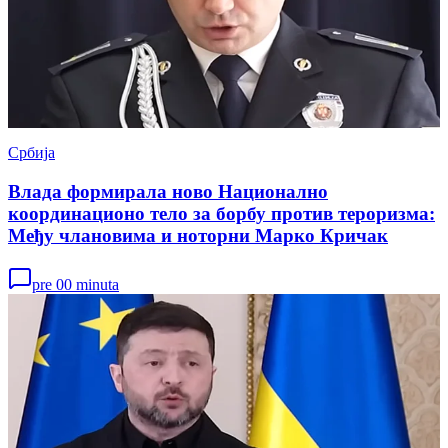
Србија
Влада формирала ново Национално
координационо тело за борбу против тероризма:
Међу члановима и ноторни Марко Кричак
pre 00 minuta