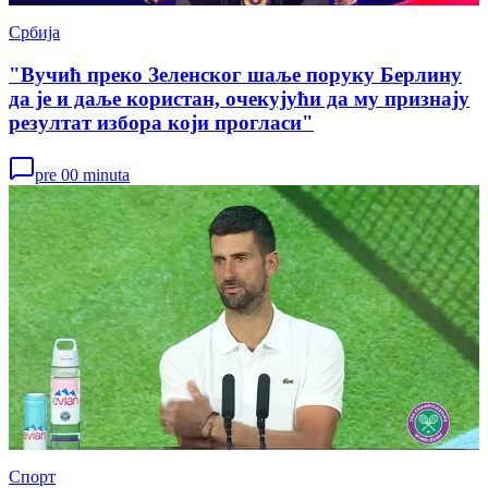
Србија
"Вучић преко Зеленског шаље поруку Берлину
да је и даље користан, очекујући да му признају
резултат избора који прогласи"
pre 00 minuta
Спорт