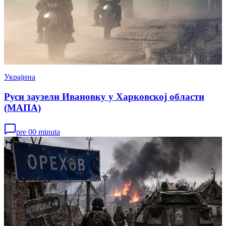
Украјина
Руси заузели Ивановку у Харковској области
(МАПА)
pre 00 minuta