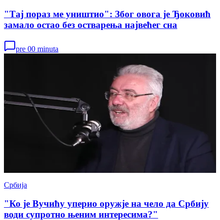
"Тај пораз ме уништио": Због овога је Ђоковић
замало остао без остварења највећег сна
pre 00 minuta
Србија
"Ко је Вучићу уперио оружје на чело да Србију
води супротно њеним интересима?"