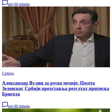
pre 00 minuta
Србија
Александар Вулин за руске медије: Посета
Зеленског Србији представља резултат притиска
Брисела
pre 00 minuta