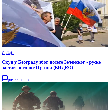
Србија
Скуп у Београду због посете Зеленског - руске
заставе и слике Путина (ВИДЕО)
pre 00 minuta