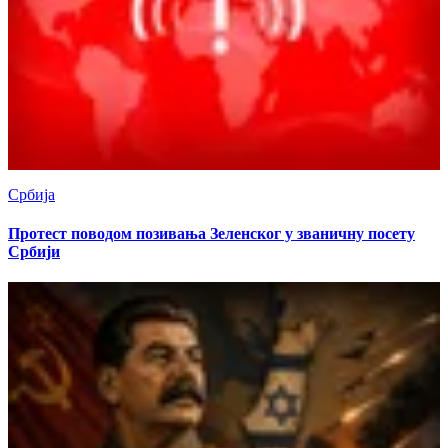
Србија
Протест поводом позивања Зеленског у званичну посету
Србији