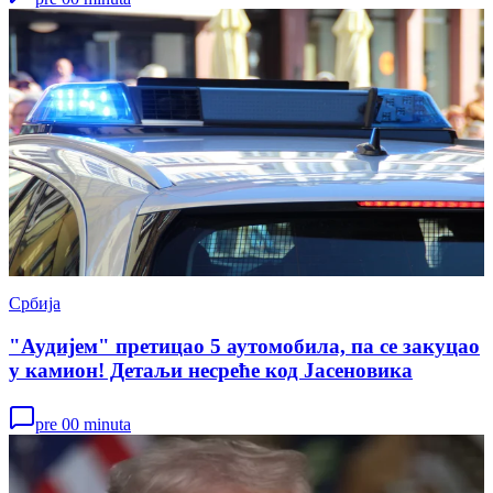
Србија
"Аудијем" претицао 5 аутомобила, па се закуцао
у камион! Детаљи несреће код Јасеновика
pre 00 minuta