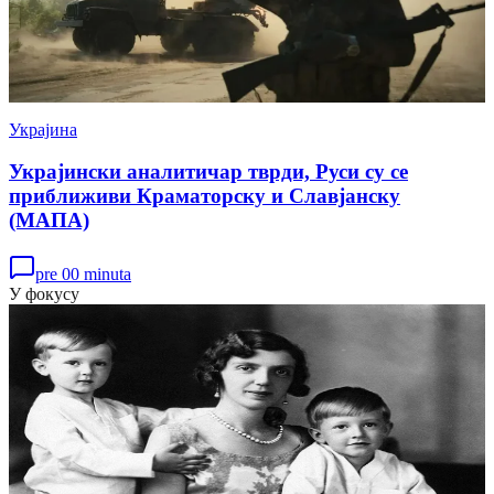
Украјина
Украјински аналитичар тврди, Руси су се
приближиви Краматорску и Славјанску
(МАПА)
pre 00 minuta
У фокусу