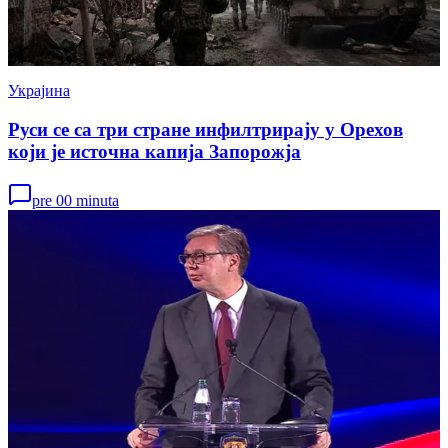
Украјина
Руси се са три стране инфилтрирају у Орехов
који је источна капија Запорожја
pre 00 minuta