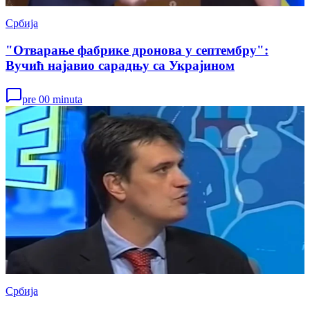
Србија
"Отварање фабрике дронова у септембру":
Вучић најавио сарадњу са Украјином
pre 00 minuta
Србија