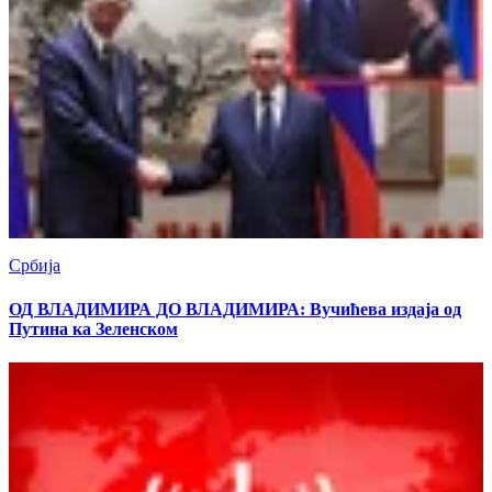
Србија
ОД ВЛАДИМИРА ДО ВЛАДИМИРА: Вучићева издаја од
Путина ка Зеленском