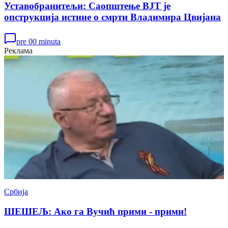
Уставобранитељи: Саопштење ВЈТ је
опструкција истине о смрти Владимира Цвијана
pre 00 minuta
Реклама
Србија
ШЕШЕЉ: Ако га Вучић прими - прими!