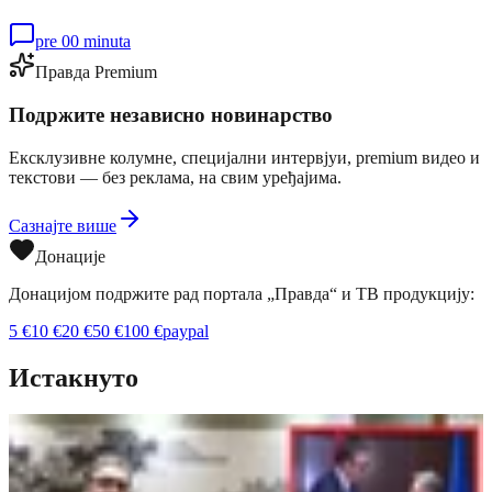
pre 00 minuta
Правда Premium
Подржите независно новинарство
Ексклузивне колумне, специјални интервјуи, premium видео и
текстови — без реклама, на свим уређајима.
Сазнајте више
Донације
Донацијом подржите рад портала „Правда“ и ТВ продукцију:
5
€
10
€
20
€
50
€
100
€
paypal
Истакнуто