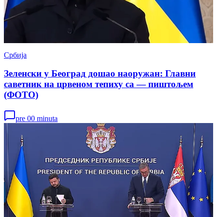
Србија
Зеленски у Београд дошао наоружан: Главни
саветник на црвеном тепиху са — пиштољем
(ФОТО)
pre 00 minuta