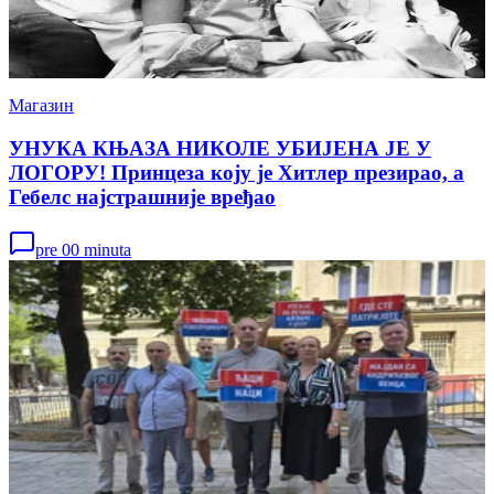
Магазин
УНУКА КЊАЗА НИКОЛЕ УБИЈЕНА ЈЕ У
ЛОГОРУ! Принцеза коју је Хитлер презирао, а
Гебелс најстрашније вређао
pre 00 minuta