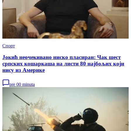
Спорт
Јокић неочекивано ниско пласиран: Чак шест
српских кошаркаша на листи 80 најбољих који
нису из Америке
pre 00 minuta