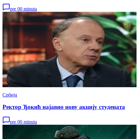
pre 00 minuta
Србија
Ректор Ђокић најавио нову акцију студената
pre 00 minuta