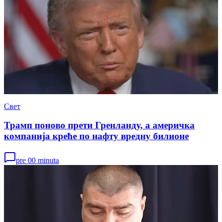
Свет
Трамп поново прети Гренланду, а америчка
компанија креће по нафту вредну билионе
pre 00 minuta