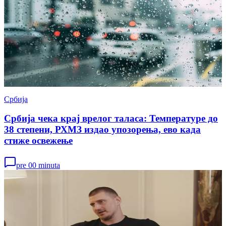
Србија
Србија чека крај врелог таласа: Температуре до
38 степени, РХМЗ издао упозорења, ево када
стиже освежење
pre 00 minuta