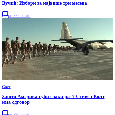
Вучић: Избори за највише три месеца
pre 00 minuta
Свет
Зашто Америка губи сваки рат? Стивен Волт
има одговор
pre 00 minuta