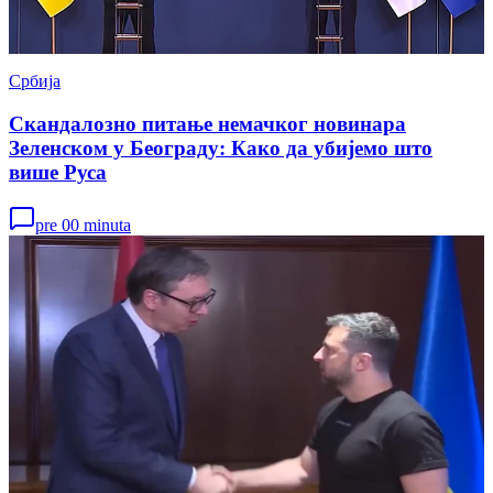
Србија
Скандалозно питање немачког новинара
Зеленском у Београду: Како да убијемо што
више Руса
pre 00 minuta