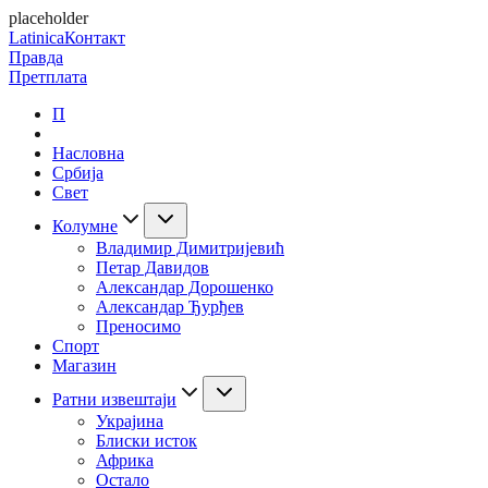
placeholder
Latinica
Контакт
Правда
Претплата
П
Насловна
Србија
Свет
Колумне
Владимир Димитријевић
Петар Давидов
Александар Дорошенко
Александар Ђурђев
Преносимо
Спорт
Магазин
Ратни извештаји
Украјина
Блиски исток
Африка
Остало