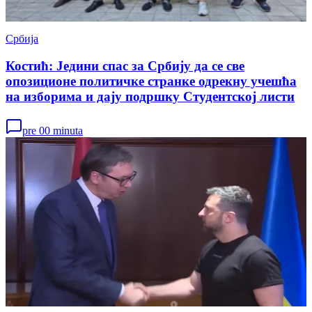
Србија
Костић: Једини спас за Србију да се све
опозиционе политичке странке одрекну учешћа
на изборима и дају подршку Студентској листи
pre 00 minuta