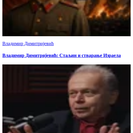
Владимир Димитријевић
Владимир Димитријевић: Стаљин и стварање Израела