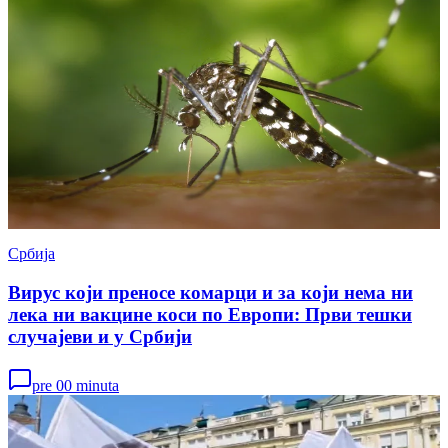
Србија
Вирус који преносе комарци и за који нема ни
лека ни вакцине коси по Европи: Први тешки
случајеви и у Србији
pre 00 minuta