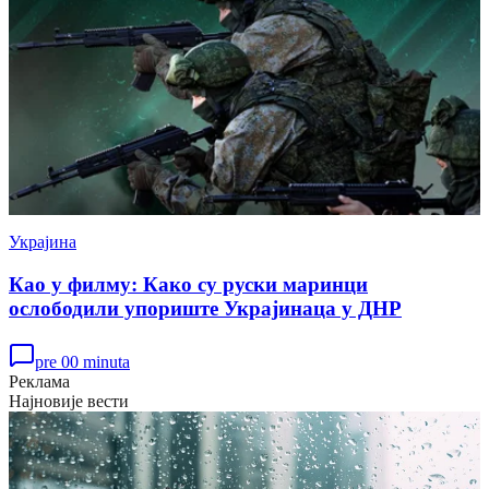
Украјина
Као у филму: Како су руски маринци
ослободили упориште Украјинаца у ДНР
pre 00 minuta
Реклама
Најновије вести