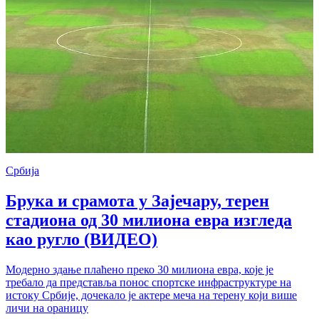
Србија
Брука и срамота у Зајечару, терен
стадиона од 30 милиона евра изгледа
као ругло (ВИДЕО)
Модерно здање плаћено преко 30 милиона евра, које је
требало да представља понос спортске инфраструктуре на
истоку Србије, дочекало је актере меча на терену који више
личи на ораницу