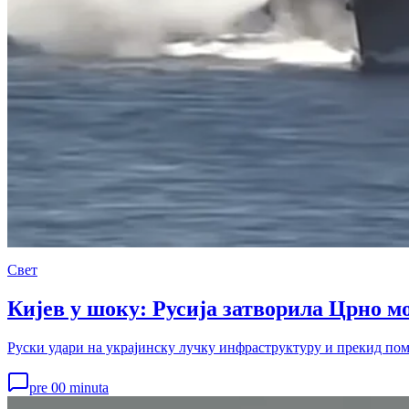
Свет
Кијев у шоку: Русија затворила Црно мо
Руски удари на украјинску лучку инфраструктуру и прекид помо
pre 00 minuta