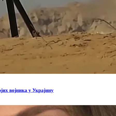
јих војника у Украјину