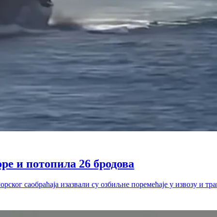
ре и потопила 26 бродова
рског саобраћаја изазвали су озбиљне поремећаје у извозу и тр