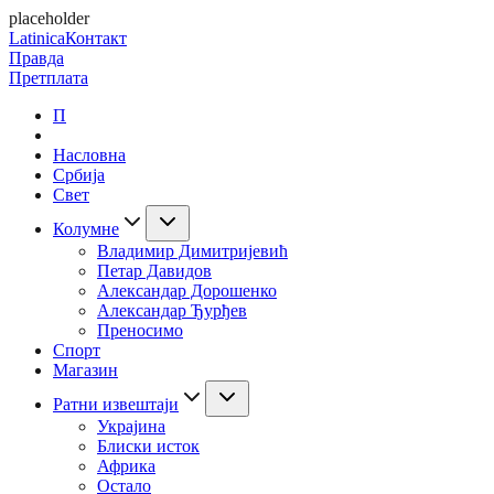
placeholder
Latinica
Контакт
Правда
Претплата
П
Насловна
Србија
Свет
Колумне
Владимир Димитријевић
Петар Давидов
Александар Дорошенко
Александар Ђурђев
Преносимо
Спорт
Магазин
Ратни извештаји
Украјина
Блиски исток
Африка
Остало