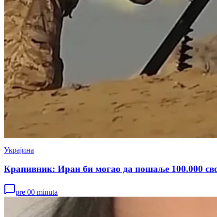
Украјина
Крапивник: Иран би могао да пошаље 100.000 сво
pre 00 minuta