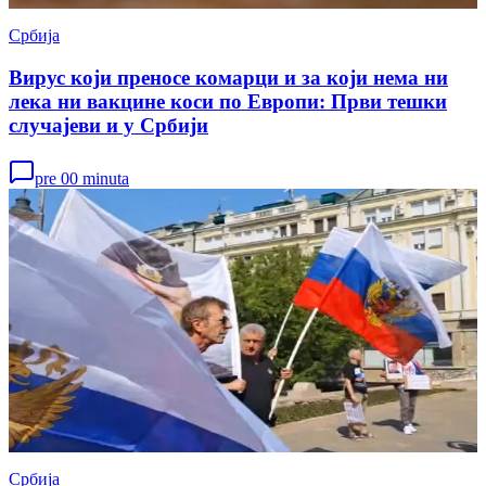
Србија
Вирус који преносе комарци и за који нема ни
лека ни вакцине коси по Европи: Први тешки
случајеви и у Србији
pre 00 minuta
Србија