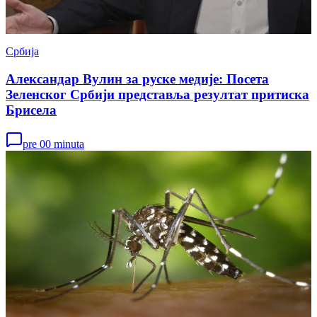
Србија
Александар Вулин за руске медије: Посета
Зеленског Србији представља резултат притиска
Брисела
pre 00 minuta