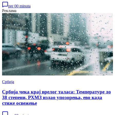
pre 00 minuta
Реклама
Србија
Србија чека крај врелог таласа: Температуре до
38 степени, РХМЗ издао упозорења, ево када
стиже освежење