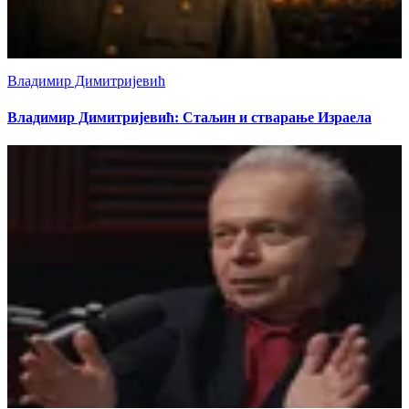
Владимир Димитријевић
Владимир Димитријевић: Стаљин и стварање Израела