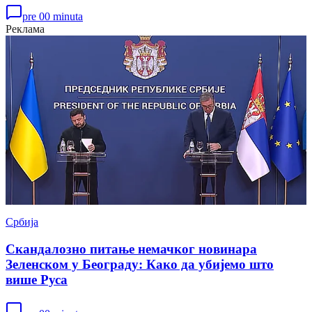
pre 00 minuta
Реклама
Србија
Скандалозно питање немачког новинара
Зеленском у Београду: Како да убијемо што
више Руса