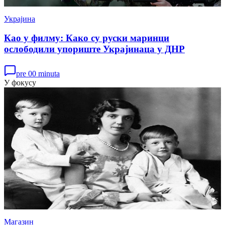
Украјина
Као у филму: Како су руски маринци
ослободили упориште Украјинаца у ДНР
pre 00 minuta
У фокусу
Магазин