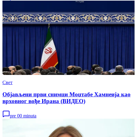
Свет
Објављени први снимци Моџтабе Хамнеија као
врховног вође Ирана (ВИДЕО)
pre 00 minuta