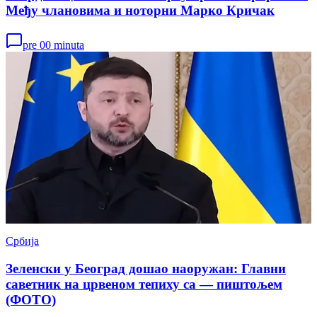
Међу члановима и ноторни Марко Кричак
pre 00 minuta
Србија
Зеленски у Београд дошао наоружан: Главни
саветник на црвеном тепиху са — пиштољем
(ФОТО)