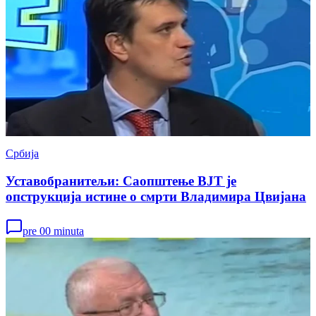
Србија
Уставобранитељи: Саопштење ВЈТ је
опструкција истине о смрти Владимира Цвијана
pre 00 minuta