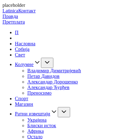
placeholder
Latinica
Контакт
Правда
Претплата
П
Насловна
Србија
Свет
Колумне
Владимир Димитријевић
Петар Давидов
Александар Дорошенко
Александар Ђурђев
Преносимо
Спорт
Магазин
Ратни извештаји
Украјина
Блиски исток
Африка
Остало