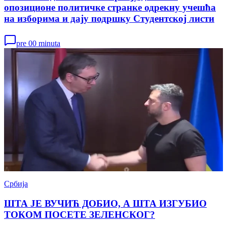
опозиционе политичке странке одрекну учешћа
на изборима и дају подршку Студентској листи
pre 00 minuta
Србија
ШТА ЈЕ ВУЧИЋ ДОБИО, А ШТА ИЗГУБИО
ТОКОМ ПОСЕТЕ ЗЕЛЕНСКОГ?