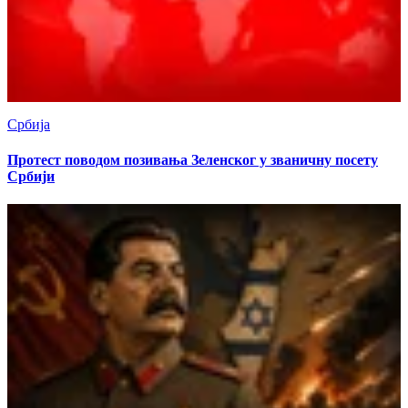
Србија
Протест поводом позивања Зеленског у званичну посету
Србији