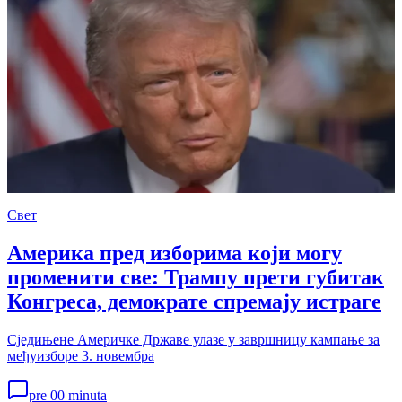
Свет
Америка пред изборима који могу
променити све: Трампу прети губитак
Конгреса, демократе спремају истраге
Сједињене Америчке Државе улазе у завршницу кампање за
међуизборе 3. новембра
pre 00 minuta