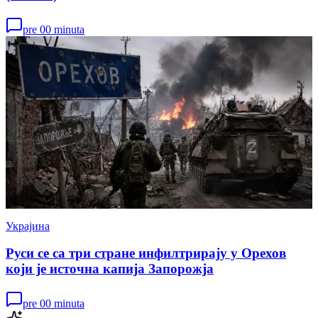
pre 00 minuta
Украјина
Руси се са три стране инфилтрирају у Орехов
који је источна капија Запорожја
pre 00 minuta