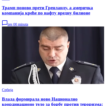
Трамп поново прети Гренланду, а америчка
компанија креће по нафту вредну билионе
pre 00 minuta
Србија
Влада формирала ново Национално
координационо тело за борбу против тероризма: