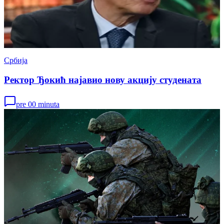
Србија
Ректор Ђокић најавио нову акцију студената
pre 00 minuta