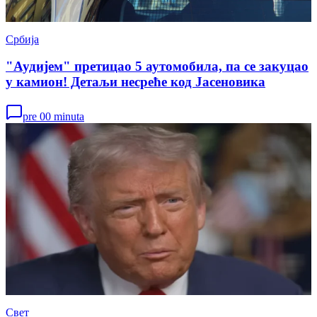
Србија
"Аудијем" претицао 5 аутомобила, па се закуцао
у камион! Детаљи несреће код Јасеновика
pre 00 minuta
Свет