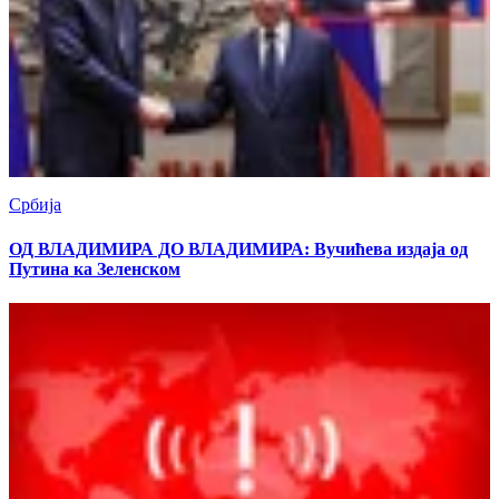
Србија
ОД ВЛАДИМИРА ДО ВЛАДИМИРА: Вучићева издаја од
Путина ка Зеленском