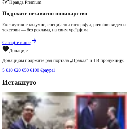
Правда Premium
Подржите независно новинарство
Ексклузивне колумне, специјални интервјуи, premium видео и
текстови — без реклама, на свим уређајима.
Сазнајте више
Донације
Донацијом подржите рад портала „Правда“ и ТВ продукцију:
5
€
10
€
20
€
50
€
100
€
paypal
Истакнуто