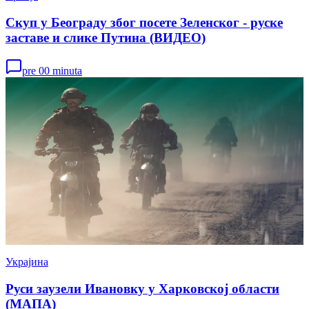
Скуп у Београду због посете Зеленског - руске
заставе и слике Путина (ВИДЕО)
pre 00 minuta
Украјина
Руси заузели Ивановку у Харковској области
(МАПА)