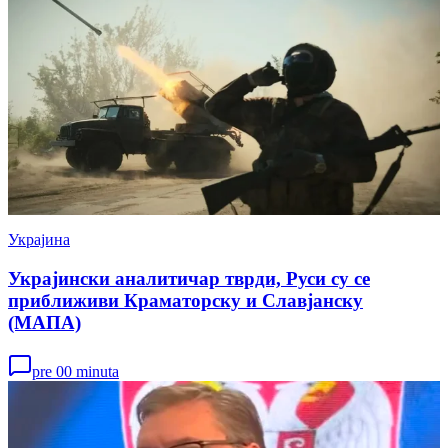
Украјина
Украјински аналитичар тврди, Руси су се
приближиви Краматорску и Славјанску
(МАПА)
pre 00 minuta