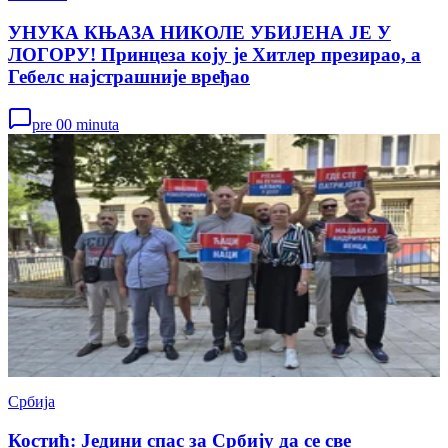
УНУКА КЊАЗА НИКОЛЕ УБИЈЕНА ЈЕ У
ЛОГОРУ! Принцеза коју је Хитлер презирао, а
Гебелс најстрашније вређао
pre 00 minuta
Србија
Костић: Једини спас за Србију да се све