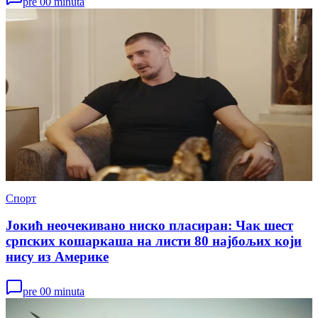
pre 00 minuta
Спорт
Јокић неочекивано ниско пласиран: Чак шест
српских кошаркаша на листи 80 најбољих који
нису из Америке
pre 00 minuta