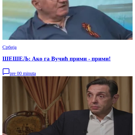
Србија
ШЕШЕЉ: Ако га Вучић прими - прими!
pre 00 minuta