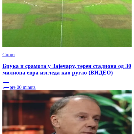
Спорт
Брука и срамота у Зајечару, терен стадиона од 30
милиона евра изгледа као ругло (ВИДЕО)
pre 00 minuta