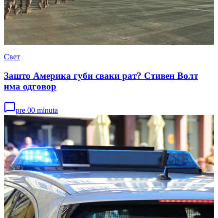
Свет
Зашто Америка губи сваки рат? Стивен Волт
има одговор
pre 00 minuta