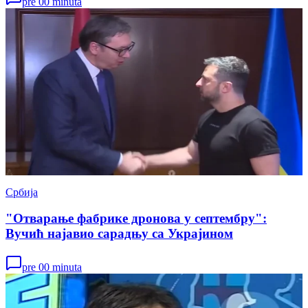
pre 00 minuta
Србија
"Отварање фабрике дронова у септембру":
Вучић најавио сарадњу са Украјином
pre 00 minuta